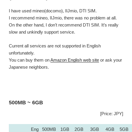
I have used mineo(docomo), IIJmio, DTI SIM.
I recommend mineo, IIJmio, there was no problem at all.
On the other hand, I don’t recommend DTI SIM. It’s really
slow and unkindly support service.
Current all services are not supported in English
unfortunately.
You can buy them on
Amazon English web site
or ask your
Japanese neighbors.
500MB ~ 6GB
[Price: JPY]
Eng
500MB
1GB
2GB
3GB
4GB
5GB