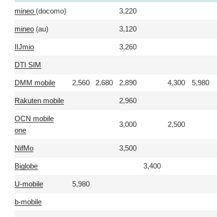
mineo
(docomo)
3,220
mineo
(au)
3,120
IIJmio
3,260
DTI SIM
DMM mobile
2,560
2,680
2,890
4,300
5,980
Rakuten mobile
2,960
OCN mobile
3,000
2,500
one
NifMo
3,500
Biglobe
3,400
U-mobile
5,980
b-mobile