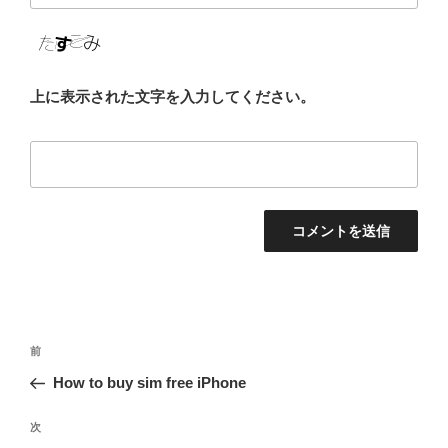
上に表示された文字を入力してください。
投
過
前
稿
去
How to buy sim free iPhone
ナ
の
ビ
投
次
次