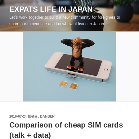
コ
EXPATS LIFE IN JAPAN
ン
Let’s work together to build a new community for foreigners to
テ
share our experience and knowhow of living in Japan
ン
ツ
へ
ス
キ
ッ
プ
投
2016-07-24
投稿者:
BANBEN
稿
Comparison of cheap SIM cards
日:
(talk + data)