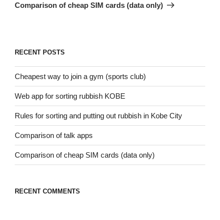
稿
ゲ
の
Comparison of cheap SIM cards (data only)
投
ー
稿
シ
ョ
RECENT POSTS
ン
Cheapest way to join a gym (sports club)
Web app for sorting rubbish KOBE
Rules for sorting and putting out rubbish in Kobe City
Comparison of talk apps
Comparison of cheap SIM cards (data only)
RECENT COMMENTS