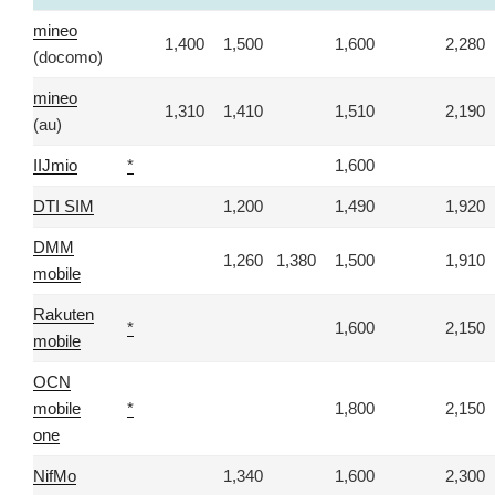
mineo
1,400
1,500
1,600
2,280
(docomo)
mineo
1,310
1,410
1,510
2,190
(au)
IIJmio
*
1,600
DTI SIM
1,200
1,490
1,920
DMM
1,260
1,380
1,500
1,910
mobile
Rakuten
*
1,600
2,150
mobile
OCN
mobile
*
1,800
2,150
one
NifMo
1,340
1,600
2,300