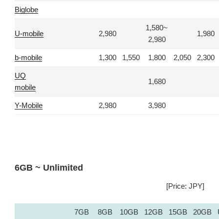
Biglobe
1,580~
U-mobile
2,980
1,980
2,980
b-mobile
1,300
1,550
1,800
2,050
2,300
UQ
1,680
mobile
Y-Mobile
2,980
3,980
6GB ~ Unlimited
[Price: JPY]
7GB
8GB
10GB
12GB
15GB
20GB