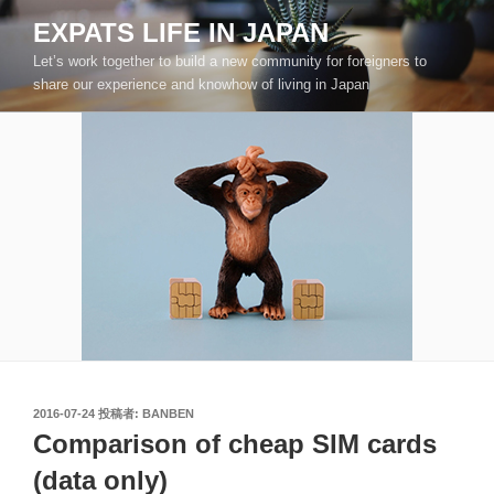
コ
EXPATS LIFE IN JAPAN
ン
Let’s work together to build a new community for foreigners to
テ
share our experience and knowhow of living in Japan
ン
ツ
へ
ス
キ
ッ
プ
投
2016-07-24
投稿者:
BANBEN
稿
Comparison of cheap SIM cards
日:
(data only)