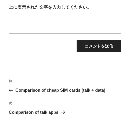
上に表示された文字を入力してください。
投
過
前
稿
去
Comparison of cheap SIM cards (talk + data)
ナ
の
ビ
投
次
次
稿
ゲ
の
Comparison of talk apps
投
ー
稿
シ