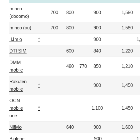
mineo
700
800
900
1,580
(docomo)
mineo
(au)
700
800
900
1,580
IIJmio
*
900
1
DTI SIM
600
840
1,220
DMM
480
770
850
1,210
mobile
Rakuten
*
900
1,450
mobile
OCN
mobile
*
1,100
1,450
one
NifMo
640
900
1,600
Biglobe
900
1