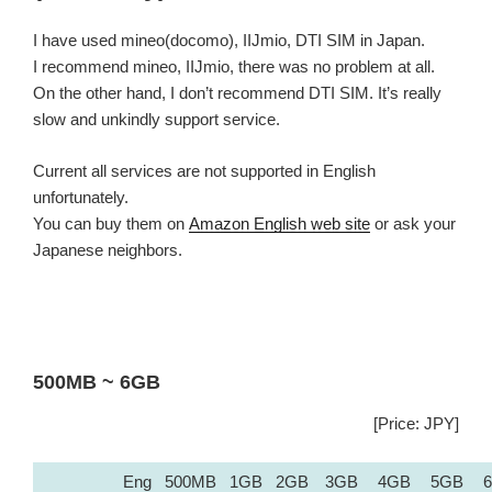
I have used mineo(docomo), IIJmio, DTI SIM in Japan.
I recommend mineo, IIJmio, there was no problem at all.
On the other hand, I don’t recommend DTI SIM. It’s really
slow and unkindly support service.
Current all services are not supported in English
unfortunately.
You can buy them on
Amazon English web site
or ask your
Japanese neighbors.
500MB ~ 6GB
[Price: JPY]
Eng
500MB
1GB
2GB
3GB
4GB
5GB