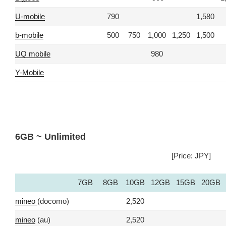
U-mobile
790
1,580
b-mobile
500
750
1,000
1,250
1,500
UQ mobile
980
Y-Mobile
6GB ~ Unlimited
[Price: JPY]
7GB
8GB
10GB
12GB
15GB
20GB
mineo
(docomo)
2,520
mineo
(au)
2,520