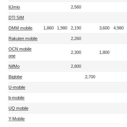
IIJmio
2,560
DTI SIM
DMM mobile
1,860
1,980
2,190
3,600
4,980
Rakuten mobile
2,260
OCN mobile
2,300
1,800
one
NifMo
2,800
Biglobe
2,700
U-mobile
b-mobile
UQ mobile
Y-Mobile