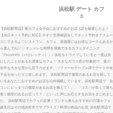
浜松駅 デート カフ
ェ
【浜松駅周辺】夜カフェ女子会におすすめのお店 5店を厳選したよ！
【当日ネット予約に対応】今すぐ空席確認をしてネット予約までスムー
ズにできるよ♡レストラン、カフェ、居酒屋にはお得なコースもあるか
ら選んでね♡♡ オシャレな時間を堪能できるカフェダイニング
『Passeretti（パセレッティ）』♪ 浜松をドライブしていると一度は目
にしたことがあるお洒落なカフェ！ 大きなガラス窓が印象的で、夜の
街中を大きな窓から見下ろせます。ソファーやテーブル席でデートや女
子会をゆったりと楽しめます。 浜松駅周辺で個室のあるお店を探して
いるあなたにおすすめのお店を15件掲載しています。浜松駅周辺で「合
コンにピッタリの個室があるお店を教えて！」、「コスパが良くて落ち
着く個室のあるお店って？」といった声にお応えするお店をまとめまし
た。 浜松駅周辺でカフェの定番！ランチも夜もおすすめの穴場カフェ;
誕生日はその他浜松市でサプライズ！料理が絶品のお店; 浜松駅周辺で