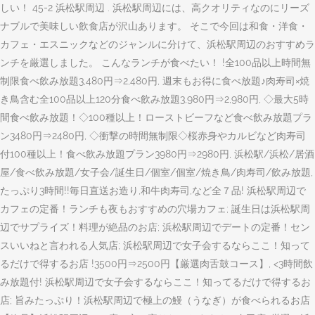
しい！ 45-2 浜松駅周辺 . 浜松駅周辺には、高クオリティなのにリーズ
ナブルで美味しい飲食店が沢山あります。 そこで今回は和食・洋食・
カフェ・エスニックなどのジャンルに分けて、浜松駅周辺のおすすめラ
ンチを厳選しました。 こんなランチが食べたい！ !全100品以上時間無
制限食べ飲み放題3,480円⇒2,480円, 週末もお得に食べ放題♪肉寿司×焼
き鳥含む全100品以上120分食べ飲み放題3,980円⇒2,980円, ◇最大5時
間食べ飲み放題！◇100種以上！ローストビーフなど食べ飲み放題プラ
ン3480円⇒2480円, ◇衝撃の時間無制限◇桜赤身やカルビなど肉寿司
付100種以上！食べ飲み放題プラン3980円⇒2980円, 浜松駅/浜松/居酒
屋/食べ飲み放題/女子会/誕生日/個室/個室/焼き鳥/肉寿司/飲み放題,
たっぷり3時間!!毎日直送お造り,和牛肉寿司,など全７品! 浜松駅周辺で
カフェの定番！ランチも夜もおすすめの穴場カフェ; 誕生日は浜松駅周
辺でサプライズ！料理が絶品のお店; 浜松駅周辺でデートの定番！セン
スいいねと言われる人気店; 浜松駅周辺で女子会するならここ！知って
るだけで得するお店 !3500円⇒2500円【厳選肉舌鼓コース】, <3時間飲
み放題付! 浜松駅周辺で女子会するならここ！知ってるだけで得するお
店; 旨みたっぷり！浜松駅周辺で極上の鰻（うなぎ）が食べられるお店