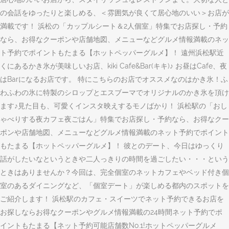
の会話をゆったりと楽しめる、＜雰囲気が良くて居心地のいい＞お店が
満載です！ 浜松の「カップルシート＆2人個室」特集でお店探し・予約
なら、お得なクーポンや店舗地図、メニューなどグルメ情報満載のネッ
ト予約でポイントもたまる【ホットペッパーグルメ】！ 遠州浜松駅近
くにあるかき氷が美味しいお店、kiki Cafe&Bar(キキ)♪ お昼はCafe、夜
はBarになるお店です。 特にこちらのお店でオススメなのはかき氷！ふ
わふわの氷に特製のシロップとエスブーマでオリジナルのかき氷を頂け
ます♪見た目も、可愛くインスタ映えするモノばかり！ 浜松駅の「おし
ゃべりする夜カフェ夜ごはん」特集でお店探し・予約なら、お得なクー
ポンや店舗地図、メニューなどグルメ情報満載のネット予約でポイント
もたまる【ホットペッパーグルメ】！ 彼とのデート、今日はゆっくり
話がしたいなというときや二人っきりの時間を過ごしたい・・・という
ときはありませんか？今回は、完全個室のネットカフェやベッド付き個
室のあるダイニングなど、「個室デート」が楽しめる都内のスポットを
ご紹介します！ 浜松駅のカフェ・スイーツでネット予約できるお店を
お探しならお得なクーポンやグルメ情報満載の24時間ネット予約でポ
イントもたまる【ネット予約可能店舗数No.1!ホットペッパーグルメ