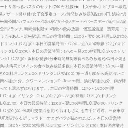
ート＆選べるパスタのセット1780円(税抜)★, 【女子会♪】ピザ食べ放題
&デザート盛り付♪女子会限定コース2時間飲み放題8品3300円, 浜松/浜
松城公園/カフェ/バー/隠れ家/女子会/デート/バースデー/誕生日/記
念日/ランチ, 時間無制限100種食べ飲み放題 個室居酒屋 惣寿庵 - そ
うじゅあん - 浜松駅店, 本日の営業時間：16:00～翌0:00(料理L.O.23:00,
ドリンクL.O.23:30), 本日の営業時間：17:00～翌0:00(料理L.O.23:00,ド
リンクL.O.23:30), 本日の営業時間：17:00～翌0:00(料理L.O.23:00,ドリ
ンクL.O.22:30), 浜松駅徒歩1分◆時間無制限食べ飲み放題1980円☆焼き
鳥×肉寿司がメインの食べ飲み放題多数♪, 本日の営業時間：18:00～翌
5:00(料理L.O.翌4:00,ドリンクL.O.翌4:00), 第一通り駅から高架沿いに
南へ徒歩1分。タワーマンションD'sTower1階。浜松駅徒歩3分、雨が降
っても濡れずに行けます。, 本日の営業時間：11:30～15:00(料理
L.O.14:30,ドリンクL.O.14:30),17:30～22:30(料理L.O.21:30,ドリンク
L.O.21:30), 本日の営業時間：12:00～翌1:00(料理L.O.翌0:00,ドリンク
L.O.翌0:30), 伝馬町交差点を北[や台ずしさん]を右手に通過。三菱東京
UFJ銀行を右折しマラドーナとゲバラが描かれたビル, 本日の営業時
間：18:00～翌2:00(料理L.O.翌1:30,ドリンクL.O.翌1:30), 本日の営業時