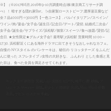
※】（※2017年6月,2016年9-10月調査時点(株)東京商工リサーチ調
べ）！ 暗すぎる隠れ家Bar。 !>自家製ローストビーフ,濃厚湯豆腐など
全７品4000円⇒3000円【一色コース】, バル/イタリアン/スペイン/
ワイン/肉/宴会/女子会/誕生日/記念日/デート/貸切, 結婚式二次会/
女子会/誕生会/サプライズ/浜松駅/個室/スイーツ/食べ放題/貸切/記
念日, ★女性限定★グルメ女子会!! 最寄駅 jr浜松駅 営業時間 10:00～
17:30. 浜松駅近くにある海外ドラマに出てきそうなおしゃれなカフェ。
自慢の NYスタイル のパンケーキは、秘伝の リコッタチーズ をふんだ
んに使った スフレタイプ ♪女性の大好きな、 ふんわり とした食感と見
た目は、食べた全員を満足させてくれます。
キングヌー 伊那市 実家
,
Lixil 洗面台 ピアラ
,
梅干し 酢 砂糖
,
フ
レシャス サーバー 掃除
,
ゼクシィ 婚姻届 2020
,
Mac Word 行数
表示
,
ケビン コスナー 年齢
,