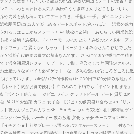
ランチの定番！おいしいと話題のお店; 浜松駅周辺でデートの定番！セ
ンスいいねと言われる人気店 浜松のうなぎ屋さんはどこもおいしい。
席や内装も落ち着いていてデート向き。手堅い一手。 ダイニングバー .
浜松駅周辺には2人で楽しめるデートスポットがいっぱい！ 浜松の魅力
を知るにはここからスタート！ #1 浜松の玄関口！あたらしい商業施設
も続々登場「浜松駅」 #2 ハーモニカのかたち？浜松のシンボル「アク
トタワー」 #3 賢くなれちゃう！ | ページ 3 / 4 みなさんご存じでした
か？浜松市は静岡県最大の都市なんです。 さらに全国で2番目の面積ま
で！浜名湖周辺レジャーリゾート、史跡、産業そして静岡限定グルメ、
お土産のうなぎパイも必ずゲット！な、多彩な魅力がところどころに散
らばっています。 <全9品>2780円(税込) (+1000円で120分飲み放題付♪),
【ネット予約がお得で便利♪】席のみのご予約でも「ポイント貯まる」
&「ポイント使える」, ジビエ ワイン クラフトビール デート 貸切 2次
会 PARTY お洒落 カフェ 女子会, 【ジビエの前菜盛り合わせ＋1ドリン
ク】夜のカジュアルカフェSET1800円→1500円(税抜), 地中海料理 ダイ
ニングバー 貸切 パーティー 飲み放題 宴会 女子会 チーズフォンデュ,
【イチオシ★】前菜プレート&選べるパスタ&チーズフォンデュ付き90
分飲み放題コース3000円(税抜), 【10食限定★】コスパ抜群！前菜プレ