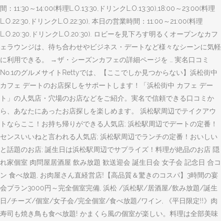
間：11:30～14:00(料理L.O.13:30,ドリンクL.O.13:30),18:00～23:00(料理
L.O.22:30,ドリンクL.O.22:30), 本日の営業時間：11:00～21:00(料理
L.O.20:30,ドリンクL.O.20:30). ロビーを見下ろす明るくオープンなカフ
ェラウンジは、待ち合わせやビジネス・デートなど様々なシーンに気軽
に利用できる。 →ザ・シーズンカフェの詳細ページを … 実名口コミ
No.1のグルメサイトRettyでは、【ここでしか見つからない】浜松街中
カフェ デートのお店探しをサポートします！「浜松街中 カフェ デー
ト」の人気店・穴場のお店などをご紹介。実名で信頼できる口コミか
ら、あなたにあったお店探しを楽しめます。 浜松駅周辺でテイクアウ
トならここ！お持ち帰りができる人気店; 浜松駅周辺でデートの定番！
センスいいねと言われる人気店; 浜松駅周辺でランチの定番！おいしい
と話題のお店; 誕生日は浜松駅周辺でサプライズ！料理が絶品のお店 隠
れ家個室 肉問屋居酒屋 飲み放題 歓送迎会 誕生日会 女子会 記念日 合コ
ン 食べ放題, お肉屋さん直経営店!【高品質＆驚きのコスパ】3時間の宴
会プラン3000円～完全個室完備, 浜松 /浜松駅/居酒屋/飲み放題/誕生
日/チーズ/個室/女子会/完全個室/食べ放題/ワイン, 《平日限定!!》肉
寿司も焼き鳥も食べ放題! かまくら風の個室が楽しい。料理は全部美味