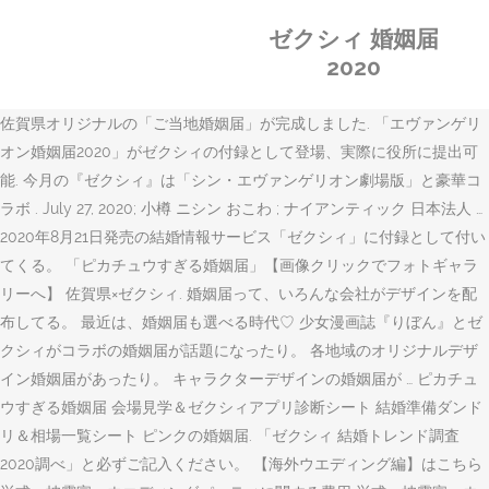
ゼクシィ 婚姻届
2020
佐賀県オリジナルの「ご当地婚姻届」が完成しました. 「エヴァンゲリ
オン婚姻届2020」がゼクシィの付録として登場、実際に役所に提出可
能. 今月の『ゼクシィ』は「シン・エヴァンゲリオン劇場版」と豪華コ
ラボ . July 27, 2020; 小樽 ニシン おこわ ; ナイアンティック 日本法人 …
2020年8月21日発売の結婚情報サービス「ゼクシィ」に付録として付い
てくる。 「ピカチュウすぎる婚姻届」【画像クリックでフォトギャラ
リーへ】 佐賀県×ゼクシィ. 婚姻届って、いろんな会社がデザインを配
布してる。 最近は、婚姻届も選べる時代♡ 少女漫画誌『りぼん』とゼ
クシィがコラボの婚姻届が話題になったり。 各地域のオリジナルデザ
イン婚姻届があったり。 キャラクターデザインの婚姻届が … ピカチュ
ウすぎる婚姻届 会場見学＆ゼクシィアプリ診断シート 結婚準備ダンド
リ＆相場一覧シート ピンクの婚姻届. 「ゼクシィ 結婚トレンド調査
2020調べ」と必ずご記入ください。 【海外ウエディング編】はこちら