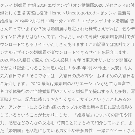
クシィ 婚姻届 付録 2019 エヴァンゲリオン婚姻届2020 がゼクシィの付
録として登場 実際に役所. Home > Uncategorized > ゼクシィ 最新号
婚姻届. 2019年12月23日 10時41分 400% ！ エヴァンゲリオン婚姻届. 皆
さん知っていますか？実は婚姻届は規定された様式さえ守れば、色やデ
ザインに決まりはないんです。今はおしゃれで可愛い婚姻届を無料でダ
ウンロードできるサイトがたくさんあります！この記事では無料でオリ
ジナルデザインの婚姻届がダウンロードできるサイトを紹介します。
2020年の入籍日で悩んでいる人必見！今年は東京オリンピック開催な
どがあり記念になること間違いなし！令和2年2月22日(土・大安）も人
気入籍日です！そこで今回は、入籍日の決め方や、おすすめの入籍日を
ご紹介します。 2020 最近は婚姻届のバリエーションがとても豊富で、
各自治体発行のご当地婚姻届やデザイン婚姻届で提出する人も多数。写
真映えする、記念に残しておきたくなるデザインということもあるの
か、アンケートによると約9割のカップルが提出時や当日に記念撮影を
しているということがわかりました。 『婚姻届』についての評価や評
判、感想などみんなの反応を1時間ごとにまとめて紹介しています。ま
た『婚姻届』を話題にしている男女比や最多属性、一緒にツイートされ