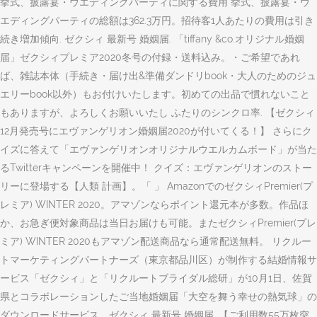
挙式、披露宴・ウエディングパーティに関する費用 挙式、披露宴・ウ
エディングパーティの総額は362.3万円。招待客1人あたりの費用は引き
続き増加傾向. ゼクシィ 最新号 婚姻届. 「tiffany &co.オリジナル婚姻
届」ゼクシィプレミア2020冬号の付録・送料込み。・ご希望であれ
ば、雑誌本体（手続き・届け出&準備ダンドリbook・大人のためのジュ
エリーbook以外）もお付けいたします。初めての出品で慣れないこと
もありますが、よろしくお願いいたし ふたりのシンクロ率. 【ゼクシィ
12月発売号にエヴァンゲリオン婚姻届2020が付いてくる！】 さらにク
イズに答えて「エヴァンゲリオンオリジナルウエルカムボード」が当た
るTwitterキャンペーンを開催中！ クイズ：エヴァンゲリオンのストー
リーに登場する【人類 計画】。「 」 AmazonでのゼクシィPremier(プ
レミア) WINTER 2020。アマゾンならポイント還元本が多数。作品ほ
か、お急ぎ便対象商品は当日お届けも可能。またゼクシィPremier(プレ
ミア) WINTER 2020もアマゾン配送商品なら通常配送無料。 リクルー
トマーケティングパートナーズ（東京都品川区）が制作する結婚情報サ
ービス「ゼクシィ」と「リクルートブライダル総研」が10月1日、佐賀
県とコラボレーションしたご当地婚姻届「大空を舞う幸せの熱気球」の
ダウンロードサービス … ゼクシィ 最新号 婚姻届. 【ご利用数55万枚突