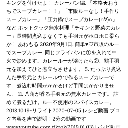
キングを付けたよ！ カレーパン編. 「本格★おう
ちでスープカレー！！」「市販ルーなし！手作り
スープカレー」「圧力鍋でスープカレー(∩´∀`)∩」
など ホットクック無水料理「チキンと野菜のカレ
ー」長時間煮込まなくても手羽元がホロホロ柔ら
か！ あわもる 2020年9月1日. 簡単♥♡市販のルー
でスープカレー. 同じフライパンに①を入れて中
火で炒めます。カレールーが溶けたら②、鶏手羽
元を加えてひと煮立ちさせます。 5. たっぷり煮込
んだ手羽元とカレールウで作るスープカレーで
す。煮込む時間がかかるけど手間はかかりませ
ん。 11. 八角が香る手羽元の無水カレーです。 詰
めて煮るだけ。ルー不使用のスパイスカレー。
2018.10.19-リライト2020-07-05 レシピ動画 ブロ
グ内容を声で説明！2分の動画です
www.youtube.com tiktok(2019.01.03) レシピ動画