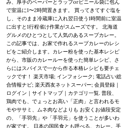
み、厚手のペーパーとラップorビニール袋に包ん
で室温に1〜2時間置きます。 買ってきてすぐ塩を
し、そのまま冷蔵庫に入れ翌日使う1時間前に室温
に出すと1行程省け作業がスムーズです。 北海道
グルメのひとつとして人気のあるスープカレー。
この記事では、お家で作れるスープカレーのレシ
ピをご紹介します。カレー粉を使った基本レシピ
から、市販のカレールーを使った簡単レシピ、さ
らにはスパイスで一から作る本格レシピも要チェ
ックです！ 楽天市場; インフォシーク; 電話占い総
合情報ナビ; 楽天西友ネットスーパー; 会員登録｜
ログイン｜サイトマップ｜カテゴリ一覧. 普段、
鶏肉でも、でょっとお高い「正肉」と言われるモ
モやササミ、ムネ肉などよりも お安くお値段安定
の、「手羽先」や「手羽元」を使うことが多いわ
が家です。 日本の国民食とも呼べる、カレー。手