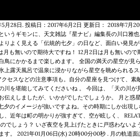
) 2019年5月28日. 投稿日：2017年6月2日 更新日： 201
というギモンに、天文雑誌『星ナビ』編集長の川口雅也
よりよく見える「伝統的七夕」の日など、面白い発見が
日は月も無いので期待大ですね！ 12月2日は月も無いの
白鳥にかかるまで楽しめます。 全国の満天の星空が見
氷上露天風呂で温泉に浸かりながら星空を眺められるス
アクセスなどの注意事項も。自分の星座を見つけて、素
の川を堪能してみてくださいね 。 今回は、「天の川が見
お伝えしましたが、いかがでしたでしょうか。 月と惑星
の七夕のイメージが強いですよね。その時期にしか出現
近年は町の明かりが強すぎて、空が眩しく、 RELATED
いのでしょう？ いざ夜空を見上げたときに戸惑わないよ
 2021年01月06日(水) 20時00分00秒 . 月の