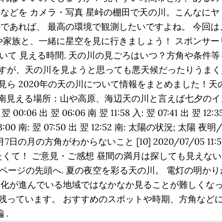
などを カメラ・写真 星峠の棚田で天の川。こんなにヤ 
のであれば、 最高の環境で観測したいですよね。 今回
や家族と、一緒に星空を見に行きましょう！ スポンサーリ
ついて 見える時間. 天の川の見ごろはいつ？方角や条
すが、天の川を見ようと思っても悪天候だったりうまく
見ら 2020年の天の川について情報をまとめました！
月は南見える場所：山や高原、海辺天の川と言えば七夕の
出 翌 06:06 南 翌 11:58 入: 翌 07:41 出 翌 12:35 
 翌 13:00 南: 翌 07:50 出 翌 12:52 南: 太陽の状況; 太陽 夜
. 8月7日の月の方角がわからないこと [10] 2020/07/05 11
りたくて！ ご意見・ご感想 昼間の満月は探しても見え
文; このページの先頭へ. 夏の夜空を彩る天の川。 電灯の
会化が進んでいる地域ではなかなか見ることが難しくなっ
残っています。 おすすめのスポットや時期、方角などに
 .