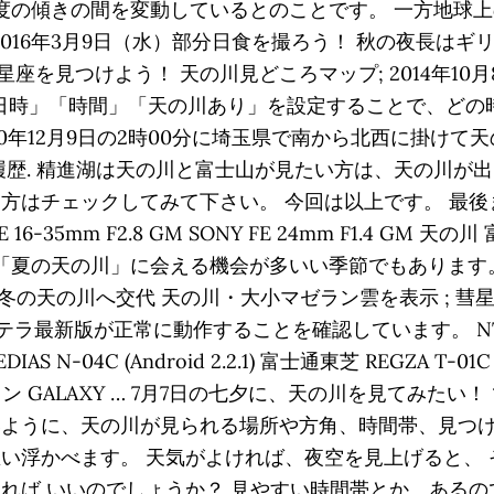
ら28度の傾きの間を変動しているとのことです。 一方地
 2016年3月9日（水）部分日食を撮ろう！ 秋の夜長は
見つけよう！ 天の川見どころマップ; 2014年10月8日
場所」「日時」「時間」「天の川あり」を設定することで、
20年12月9日の2時00分に埼玉県で南から北西に掛け
履歴. 精進湖は天の川と富士山が見たい方は、天の川が
る方はチェックしてみて下さい。 今回は以上です。 最
NY FE 16-35mm F2.8 GM SONY FE 24mm F1.
「夏の天の川」に会える機会が多いい季節でもあります。 
冬の天の川へ交代 天の川・大小マゼラン雲を表示 ; 彗星 明
ラ最新版が正常に動作することを確認しています。 NTT d
MEDIAS N-04C (Android 2.2.1) 富士通東芝 REGZA T-0
 3.0.1) サムスン GALAXY … 7月7日の七夕に、天の川
いように、天の川が見られる場所や方角、時間帯、見つ
思い浮かべます。 天気がよければ、夜空を見上げると、
れば いいのでしょうか？ 見やすい時間帯とか、あるの