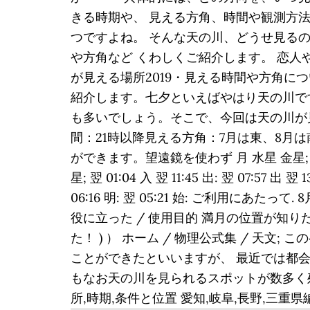
きる時期や、 見える方角、時間や観測方法
つですよね。 そんな天の川、どうせ見る
や方角など くわしくご紹介します。 恋人
が見える場所2019・見える時間や方角に
紹介します。七夕といえばやはり天の川で
も多いでしょう。そこで、今回は天の川が
間：21時以降見える方角：7月は東、8
ができます。望遠鏡を使わず 月 水星 金星; 翌 00:06 
星; 翌 01:04 入 翌 11:45 出: 翌 07:57 出
06:16 明: 翌 05:21 始: ご利用にあたって
役に立った / 使用目的 満月の位置が知
た！ ) ） ホーム / 物理公式集 / 天
ことができたといいますが、 最近では都
もなお天の川を見られるスポットが数多く
所,時期,条件と位置 愛知,岐阜,長野,三重県編