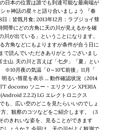
球上の日本の位置は誰でも到達可能な最南端が
ギリシャ神話の星々と語り合いましょう 『春
：皆既月食; 2013年12月：ラブジョイ彗
どの時間帯にどの方角に天の川が見えるかを確
て天の川が出ている」ということになります。
出る方角などにもよりますが条件が合う日に
後まで読んでいただきありがとうございまし
4 GM 天の川 富士山. 天の川と言えば「七夕」「夏」とい
※10月夜の気温「0～10℃前後」11月「
るい彗星を表示 ... 動作確認状況（2014
ocomo ソニー・エリクソン XPERIA
1C (Android 2.2.2) LG エレクトロニクス
を見てみたい！ でも、広い空のどこを見たらいいのでしょ
け方、観察のコツなどをご紹介します。（3
 そのきれいな姿を、見ることができます
でしょうか？ 今回は、天の川がよく観測で