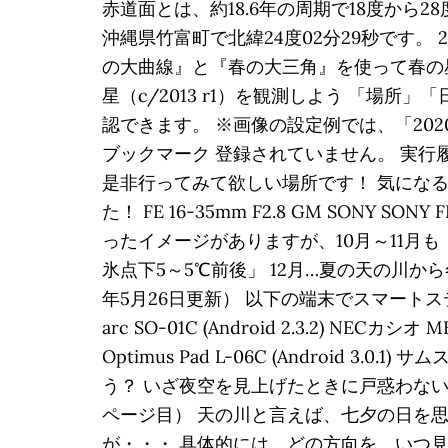
赤道面とは、約18.6年の周期で18度か
沖縄県竹富町で北緯24度02分29秒です。
の大曲線』と『春の大三角』を使って春の星座を
星（c/2013 r1）を観測しよう 「
認できます。 ※画像の設定例では、「20
ブックマーク 登録されていません。 実行
是非行ってみて欲しい場所です！ 気にな
た！ FE 16-35mm F2.8 GM SONY SO
ったイメージがありますが、10月～11月も
氷点下5～5℃前後」 12月…夏の天の川から
年5月26日更新） 以下の端末でスマートステ
arc SO-01C (Android 2.3.2) NECカシオ 
Optimus Pad L-06C (Android
う？ いざ夜空を見上げたときに戸惑わな
ページ目） 天の川と言えば、七夕の日を
が・・・ 具体的には、どの方向を、いつ見