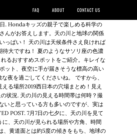
FAQ
ABOUT
CONTACT US
8年7月20日. Hondaキッズの親子で楽しめる科学の
さんがお答えします。天の川と地球の関係
いっぱい！ 天の川は天候条件さえ良ければ
で期待大ですね！ 夏のようなサソリ座の色濃
られるおすすめスポットをご紹介。キレイな
ポット、夜空に手が届きそうな標高の高い
敵な夜を過ごしてくださいね。 ですから、
える場所2019西日本の穴場まとめ！見え
の状況. 天の川の見える時間帯は何時？撮
しないと思っている方も多いのですが、実は
 POST. 7月7日の七夕に、天の川を見て
うに、天の川が見られる場所や方角、時間
軌道面は、黄道面とは約5度の傾きをもち、地球の