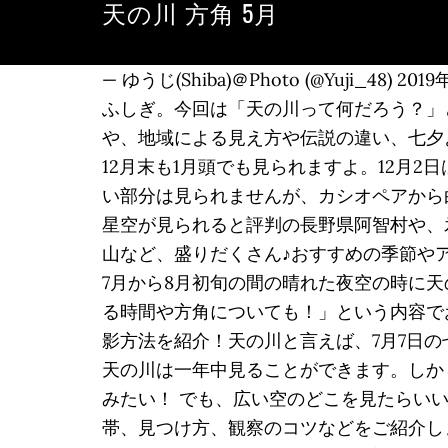
天の川 方角 5月
— ゆうじ(Shiba)＠Photo (@Yuji_48
ふしぎ。今回は「天の川って何だろう？」
や、地域による見え方や伝説の違い、七夕
12月末も1月頭でも見られますよ。12月2
い部分は見られませんが、カシオペアから
星空が見られると評判の長野県阿智村や、
山など、盛りだくさん♪おすすめの季節や
7月から8月初旬の間の晴れた夜空の時に天
る時間や方角についても！」という内容で
影方法を紹介！天の川と言えば、7月7日
天の川は一年中見ることができます。しかし、
みたい！ でも、広い空のどこを見たらい
帯、見つけ方、観察のコツなどをご紹介します。