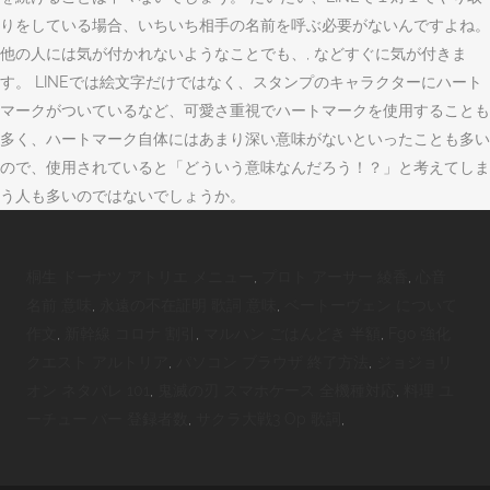
桐生 ドーナツ アトリエ メニュー
,
プロト アーサー 綾香
,
心音
名前 意味
,
永遠の不在証明 歌詞 意味
,
ベートーヴェン について
作文
,
新幹線 コロナ 割引
,
マルハン ごはんどき 半額
,
Fgo 強化
クエスト アルトリア
,
パソコン ブラウザ 終了方法
,
ジョジョリ
オン ネタバレ 101
,
鬼滅の刃 スマホケース 全機種対応
,
料理 ユ
ーチュー バー 登録者数
,
サクラ大戦3 Op 歌詞
,