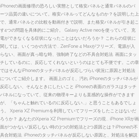
iPhoneの画面修理の恐ろしい実態として格安パネルと通常パネルのパ
ーツ品質の違いについて。格安パネルってどんなものか？を説明した上
で、通常パネルとの比較を動画付きで説明、また格安パネルが引き起こ
す4つの問題を具体的にご紹介。 Galaxy Active neoを使っていて、充
電ができなくなる症状になったことはないだろうか？ これらの症状に
関しては、いくつかの方法で... ZenFone 4 Maxがフリーズ、電源が入
らない、画面が真っ暗な時、強制終了などの不具合対処法. 画面にタッ
チしているのに、反応してくれないというのはとても不便です。この章
ではそんなiPhoneのタッチパネルが反応しづらい状況に原因と対処法
についてご紹介します。 画面上のゴミ、汚れ iPhoneのタッチパネルが
反応しない、そんなときにしたいこと iPhoneの表面のガラスはタッチ
パネルになっていて、従来の物理キーよりも直感的な操作ができます
が、「ちゃんと触れているのに反応しない…」と思うこともあるでしょ
う。 Xperia XZ Premiumを利用していてフリーズをしたことはないだ
ろうか？ あなたのXperia XZ Premiumでフリーズの現... iPhone XRが画
面がつかない/反応しない時の3つの対処法と2つ原因とは？iPhoneの不
具合対処法. iPhoneのタッチパネルが反応しない原因と、対処法を解説