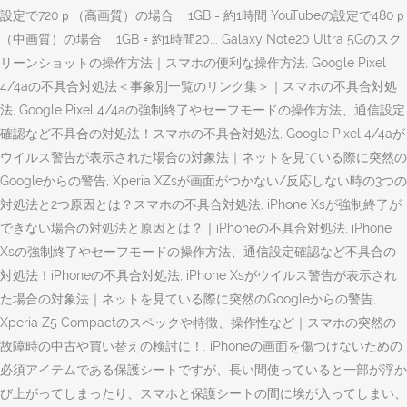
設定で720ｐ（高画質）の場合 1GB = 約1時間 YouTubeの設定で480ｐ
（中画質）の場合 1GB = 約1時間20... Galaxy Note20 Ultra 5Gのスク
リーンショットの操作方法｜スマホの便利な操作方法, Google Pixel
4/4aの不具合対処法＜事象別一覧のリンク集＞｜スマホの不具合対処
法, Google Pixel 4/4aの強制終了やセーフモードの操作方法、通信設定
確認など不具合の対処法！スマホの不具合対処法, Google Pixel 4/4aが
ウイルス警告が表示された場合の対象法｜ネットを見ている際に突然の
Googleからの警告, Xperia XZsが画面がつかない/反応しない時の3つの
対処法と2つ原因とは？スマホの不具合対処法, iPhone Xsが強制終了が
できない場合の対処法と原因とは？｜iPhoneの不具合対処法, iPhone
Xsの強制終了やセーフモードの操作方法、通信設定確認など不具合の
対処法！iPhoneの不具合対処法, iPhone Xsがウイルス警告が表示され
た場合の対象法｜ネットを見ている際に突然のGoogleからの警告,
Xperia Z5 Compactのスペックや特徴、操作性など｜スマホの突然の
故障時の中古や買い替えの検討に！. iPhoneの画面を傷つけないための
必須アイテムである保護シートですが、長い間使っていると一部が浮か
び上がってしまったり、スマホと保護シートの間に埃が入ってしまい、