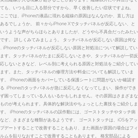
ても、いつも目に入る部分ですから、早く改善したい症状ですよね。
ここでは、iPhoneの液晶に現れる縦線の原因はなんなのか、直し方は
あるでしょうか。 前々からiPhone Xでタッチパネルが反応しない、と
いうような声がちらほらとありましたが、どうやら不具合だったみたい
です。 詳しくみてみましょう。 タッチパネルが反応しない原因は何な
… iPhoneのタッチパネルが反応しない原因と対処法について解説してい
ます。タッチパネルがたまに反応しないときや、タッチパネルが一切反
応しないときなど、レベル別に考えられる原因と対処法をご紹介してい
ます。また、タッチパネルの修理方法や料金についても解説していま
す。 iPhoneの画面をカバーしている保護シートに問題がないか確認す
る. iPhoneのタッチパネルが急に反応しなくなってしまい、操作ができ
ず困ってしまっている人もいるかもしれません。その原因はさまざまな
ものが考えられます。具体的な解決法やちょっとした裏技をご紹介しま
す。 iPhoneのタッチパネルの誤作動には、ゴーストタッチやタッチ病
など、さまざまな種類があるようです。 ゴーストタッチは、iOSをアッ
プデートすることで改善することもあり、また画面が原因の場合はフィ
ルムを貼りなおすことで改善することもあります。 格安部品による