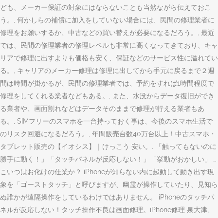
ども、メーカー保証の対象にはならないことも当然ながら伝えておこ
う。, 何かしらの補償に加入をしていない場合には、民間の修理業者に
修理をお願いするか、中古などの買い替えが必要になるだろう。, 最近
では、民間の修理業者の修理レベルも非常に高くなってきており、キャ
リアで修理に出すよりも価格も安く、保証などのサービス性に溢れてい
る。, キャリアのメーカー修理は修理に出してから手元に戻るまで２週
間は時間が掛かるが、民間の修理業者では、予約をすれば1時間程度で
修理をしてくれる業者などもある。, また、水没からデータ復旧ができ
る業者や、画面割れなどはデータそのままで修理が行える業者もあ
る。, SIMフリーのスマホを一台持っておく事は、今後のスマホ生活で
のリスク回避になるだろう。, 年間販売台数40万台以上！中古スマホ・
タブレット販売の【イオシス】｜けっこう 安い。. 「触ってもないのに
勝手に動く！」「タッチパネルが反応しない！」「挙動がおかしい」 …
こいつはお化けの仕業か？ iPhoneが知らない内に起動して動き出す現
象を「ゴーストタッチ」と呼びますが、幽霊が操作していたり、見知ら
ぬ誰かが遠隔操作をしているわけではありません。 iPhoneのタッチパ
ネルが反応しない！タッチ操作不良は画面修理。iPhone修理 泉大津、