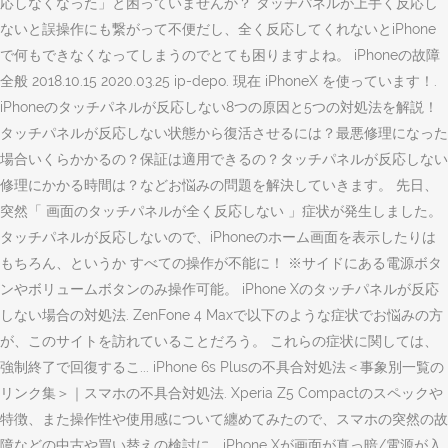
応しなくなった」と困っていませんか？ タッチパネルが上手く反応し
ないと誤操作にも繋がって不便だし、全く反応してくれないとiPhone
で何もできなくなってしまうのでとても困りますよね。 iPhoneの故障
全般 2018.10.15 2020.03.25 ip-depo. 現在 iPhoneX を使っています！.
iPhoneのタッチパネルが反応しない8つの原因と5つの対処法を解説！
タッチパネルが反応しない状態から復活させるには？最悪修理になった
場合いくらかかるの？保証は適用できるの？タッチパネルが反応しない
修理にかかる時間は？などお悩みの問題を解決していきます。 先日、
突然「 画面のタッチパネルが全く反応しない 」症状が発生しました。
タッチパネルが反応しないので、iPhoneのホーム画面を表示したりは
もちろん、というか すべての操作が不能に！ ※サイドにある電源ボタ
ンやボリュームボタンのみ操作可能。 iPhone Xのタッチパネルが反応
しない場合の対処法. ZenFone 4 Maxで以下のような症状でお悩みの方
が、このサイトを訪れていることだろう。 これらの症状に関しては、
強制終了で回復するこ... iPhone 6s Plusの不具合対処法＜事象別一覧の
リンク集＞｜スマホの不具合対処法. Xperia Z5 Compactのスペックや
特徴、また操作性や使用感について纏めてみたので、スマホの突然の故
障などの中古や買い替えの検討に... iPhone Xが画面が真っ暗/電源が入