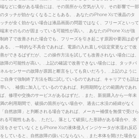
端などに傷がある場合には、その箇所から空気が入り、その影響で一部
のタッチが効かなくなることもある。, あなたのiPhone Xsで液晶のタ
ッチが全く効かない場合は液晶画面の問題ではなく、フリーズといって
端末そのものが固まっている可能性が高い。, あなたのiPhone Xsが強
制終了で改善された場合でも、フリーズを引き起こす原因や要因は必ず
ある。, 一時的な不具合であれば、電源の入れ直しや設定変更などで改
善ができるばずだが、この操作方法を試しても改善されない場合には、
故障の可能性が高い。, 上記の確認で改善できない場合には、タッチパ
ネルセンサーの故障が原因と断言をしても良いだろう。, 上記のように
ご自身で強制終了方法を既に試しているのであれば、キャリアでも話は
早い。, 補償に加入しているのであれば、利用期間などの範囲内であれ
ば、修理や交換のサービスがあるはずだ。, また、新規購入から一年未
満の利用期間で、破損の箇所がない場合や、過去に水没の経緯がなく
「自然故障」と判断される場合であれば、メーカー補償を無償で受けら
れる可能性もある。, ただし、落として破損した形跡がある場合や、水
没をさせていなくともiPhone Xsの液体侵入インジケータが水濡れ反応
をしていると、自然故障の扱いにならない。, また本体を開けた場合な