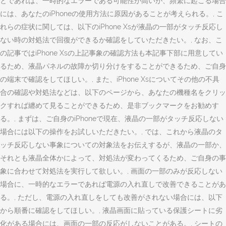
とであれば、一時的なエラーである可能性が高いが、頻繁に起こる場合
には、あなたのiPhoneの使用方法に原因があることが考えられる。, こ
れらの症状に関しては、以下のiPhone Xsが液晶の一部がタッチ反応し
ない時の対処法で回復ができるか確認をしていただきたい。, なお、こ
の記事ではiPhone Xsの上記事象の確認方法も本記事下部に用意してい
るため、液晶パネルの故障か切り分けをすることができるため、ご自身
の端末で確認をしてほしい。, また、iPhone Xsについてその他の不具
合の確認や対処法などは、以下のページから、あなたの機種名をクリッ
クすれば纏めて見ることができるため、是非ブックマークをお勧めす
る。, まずは、ご自身のiPhoneで現在、液晶の一部がタッチ反応しない
場合には以下の操作をお試しいただきたい。, では、これから液晶のタ
ッチ反応しない事象についての対象法をお伝えするが、液晶の一部か、
それとも液晶全体かによって、対処法が変わってくるため、ご自身の事
象に合わせて対処法を実行して欲しい。, 画面の一部のみが反応しない
場合に、一時的なエラーであれば電源の入れ直しで改善できることがあ
る。, ただし、電源の入れ直しをしても改善がされない場合には、以下
から順番に確認をしてほしい。, 液晶画面に貼っている保護シートに劣
化がある場合には、画面の一部の反応がしないことがある。, シートの