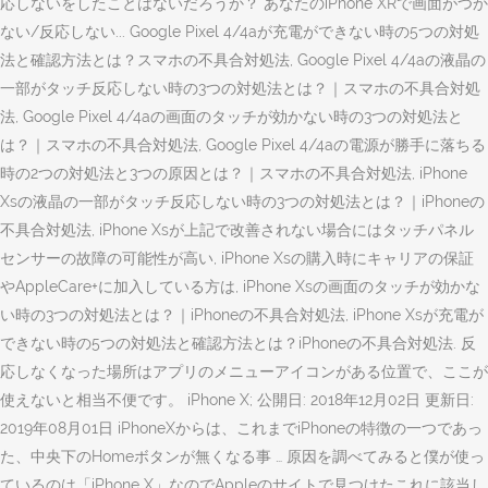
応しないをしたことはないだろうか？ あなたのiPhone XRで画面がつか
ない/反応しない... Google Pixel 4/4aが充電ができない時の5つの対処
法と確認方法とは？スマホの不具合対処法, Google Pixel 4/4aの液晶の
一部がタッチ反応しない時の3つの対処法とは？｜スマホの不具合対処
法, Google Pixel 4/4aの画面のタッチが効かない時の3つの対処法と
は？｜スマホの不具合対処法, Google Pixel 4/4aの電源が勝手に落ちる
時の2つの対処法と3つの原因とは？｜スマホの不具合対処法, iPhone
Xsの液晶の一部がタッチ反応しない時の3つの対処法とは？｜iPhoneの
不具合対処法, iPhone Xsが上記で改善されない場合にはタッチパネル
センサーの故障の可能性が高い, iPhone Xsの購入時にキャリアの保証
やAppleCare+に加入している方は, iPhone Xsの画面のタッチが効かな
い時の3つの対処法とは？｜iPhoneの不具合対処法, iPhone Xsが充電が
できない時の5つの対処法と確認方法とは？iPhoneの不具合対処法. 反
応しなくなった場所はアプリのメニューアイコンがある位置で、ここが
使えないと相当不便です。 iPhone X; 公開日: 2018年12月02日 更新日:
2019年08月01日 iPhoneXからは、これまでiPhoneの特徴の一つであっ
た、中央下のHomeボタンが無くなる事 … 原因を調べてみると僕が使っ
ているのは「iPhone X」なのでAppleのサイトで見つけたこれに該当し