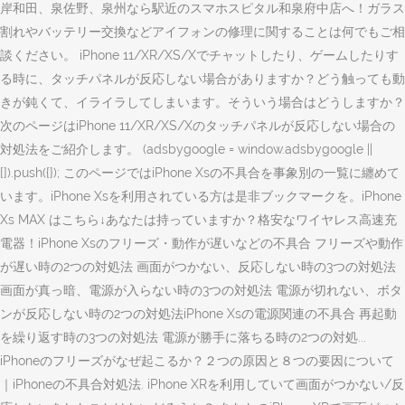
岸和田、泉佐野、泉州なら駅近のスマホスピタル和泉府中店へ！ガラス
割れやバッテリー交換などアイフォンの修理に関することは何でもご相
談ください。 iPhone 11/XR/XS/Xでチャットしたり、ゲームしたりす
る時に、タッチパネルが反応しない場合がありますか？どう触っても動
きが鈍くて、イライラしてしまいます。そういう場合はどうしますか？
次のページはiPhone 11/XR/XS/Xのタッチパネルが反応しない場合の
対処法をご紹介します。 (adsbygoogle = window.adsbygoogle ||
[]).push({}); このページではiPhone Xsの不具合を事象別の一覧に纏めて
います。iPhone Xsを利用されている方は是非ブックマークを。iPhone
Xs MAX はこちら↓あなたは持っていますか？格安なワイヤレス高速充
電器！iPhone Xsのフリーズ・動作が遅いなどの不具合 フリーズや動作
が遅い時の2つの対処法 画面がつかない、反応しない時の3つの対処法
画面が真っ暗、電源が入らない時の3つの対処法 電源が切れない、ボタ
ンが反応しない時の2つの対処法iPhone Xsの電源関連の不具合 再起動
を繰り返す時の3つの対処法 電源が勝手に落ちる時の2つの対処...
iPhoneのフリーズがなぜ起こるか？２つの原因と８つの要因について
｜iPhoneの不具合対処法. iPhone XRを利用していて画面がつかない/反