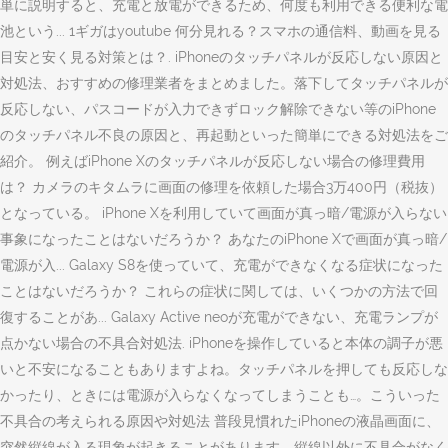
単に説明すると、充電と放電ができるため、何度も利用できる便利な電
池という... 1ギガはyoutube 何分見れる？スマホの通信料、動画を見る
目安と安く見る対策とは？. iPhoneのタッチパネルが反応しない原因と
対処法、おすすめの修理業者をまとめました。落下してタッチパネルが
反応しない、パスコードが入力できずロック解除できない等のiPhone
のタッチパネル不良の原因と、再起動といった簡単にできる対処法をご
紹介。 例えばiPhone Xのタッチパネルが反応しない場合の修理費用
は？ カメラのキタムラに画面の修理を依頼した場合3万400円（税抜）
となっている。 iPhone Xを利用していて画面が真っ暗/電源が入らない
事象になったことはないだろうか？ あなたのiPhone Xで画面が真っ暗/
電源が入... Galaxy S8を使っていて、充電ができなくなる症状になった
ことはないだろうか？ これらの症状に関しては、いくつかの方法で回
復することがあ... Galaxy Active neoが充電ができない、充電ランプが
点かない場合の不具合対処法. iPhoneを操作していると本体の調子が悪
いと不安になることもありますよね。タッチパネルを押しても反応しな
かったり、ときには電源が入らなくなってしまうことも…。こういった
不具合の考えられる原因や対処法 普段見慣れたiPhoneの液晶画面に、
突然縦線が入る現象が起きることがあります。縦線以外に不具合がなく