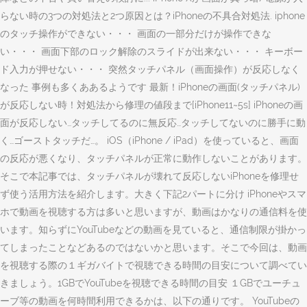
らない時の3つの対処法と2つ原因とは？iPhoneの不具合対処法. iphone
のタッチ操作ができない・・・ 画面の一部分だけが操作できな
い・・・ 画面下部のロック解除のスライドが出来ない・・・ キーボー
ド入力が押せない・・・ 突然タッチパネル（画面操作）が反応しなく
なった 事例も多くああるようです 最新！iPhoneの画面(タッチパネル)
が反応しない時！対処法から修理の値段まで[iPhone11~5s] iPhoneの画
面が反応しない…タッチしてるのに無反応…タッチしてないのに勝手に動
く…ゴーストタッチだ…。 iOS（iPhone / iPad）を使っていると、画面
の反応が悪くなり、タッチパネルが正常に動作しないことがあります。
そこで本記事では、タッチパネルが壊れて反応しないiPhoneを修理せ
ず使う活用方法を紹介します。大きく下記2パートに分け iPhoneやスマ
ホで動画を視聴する方は多いと思いますが、動画はかなりの通信料を使
います。知らずにYouTubeなどの動画を見ていると、通信制限が掛かっ
てしまったことなどあるのではないかと思います。そこで今回は、動画
を視聴する際の１ギガバイトで視聴できる時間の目安について調べてい
きましょう。1GBでYouTubeを視聴できる時間の目安 １GBでユーチュ
ーブ等の動画を何時間利用できるかは、以下の通りです。 YouTubeの