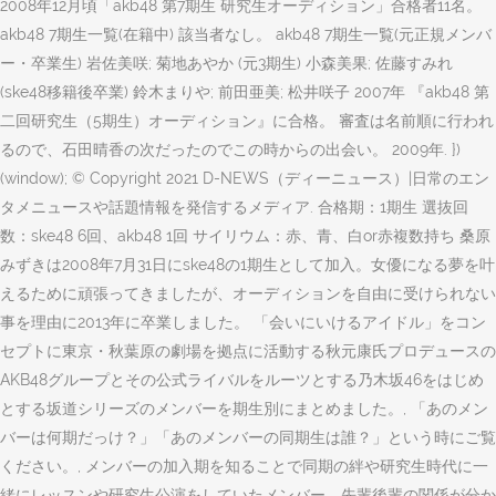
2008年12月頃「akb48 第7期生 研究生オーディション」合格者11名。
akb48 7期生一覧(在籍中) 該当者なし。 akb48 7期生一覧(元正規メンバ
ー・卒業生) 岩佐美咲; 菊地あやか (元3期生) 小森美果; 佐藤すみれ
(ske48移籍後卒業) 鈴木まりや; 前田亜美; 松井咲子 2007年 『akb48 第
二回研究生（5期生）オーディション』に合格。 審査は名前順に行われ
るので、石田晴香の次だったのでこの時からの出会い。 2009年. })
(window); © Copyright 2021 D-NEWS（ディーニュース）|日常のエン
タメニュースや話題情報を発信するメディア. 合格期：1期生 選抜回
数：ske48 6回、akb48 1回 サイリウム：赤、青、白or赤複数持ち 桑原
みずきは2008年7月31日にske48の1期生として加入。女優になる夢を叶
えるために頑張ってきましたが、オーディションを自由に受けられない
事を理由に2013年に卒業しました。 「会いにいけるアイドル」をコン
セプトに東京・秋葉原の劇場を拠点に活動する秋元康氏プロデュースの
AKB48グループとその公式ライバルをルーツとする乃木坂46をはじめ
とする坂道シリーズのメンバーを期生別にまとめました。, 「あのメン
バーは何期だっけ？」「あのメンバーの同期生は誰？」という時にご覧
ください。, メンバーの加入期を知ることで同期の絆や研究生時代に一
緒にレッスンや研究生公演をしていたメンバー、先輩後輩の関係が分か