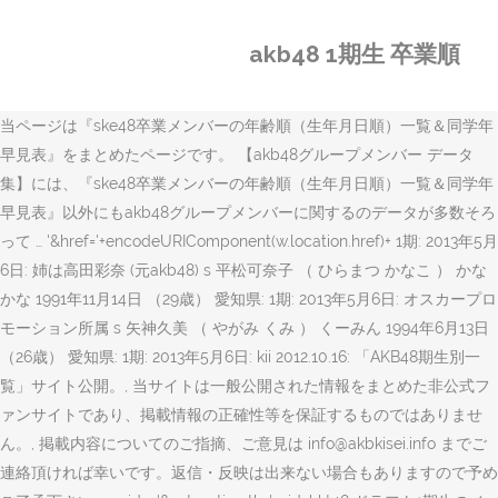
akb48 1期生 卒業順
当ページは『ske48卒業メンバーの年齢順（生年月日順）一覧＆同学年
早見表』をまとめたページです。 【akb48グループメンバー データ
集】には、『ske48卒業メンバーの年齢順（生年月日順）一覧＆同学年
早見表』以外にもakb48グループメンバーに関するのデータが多数そろ
って … '&href='+encodeURIComponent(w.location.href)+ 1期: 2013年5月
6日: 姉は高田彩奈 (元akb48) s 平松可奈子 （ ひらまつ かなこ ） かな
かな 1991年11月14日 （29歳） 愛知県: 1期: 2013年5月6日: オスカープロ
モーション所属 s 矢神久美 （ やがみ くみ ） くーみん 1994年6月13日
（26歳） 愛知県: 1期: 2013年5月6日: kii 2012.10.16: 「AKB48期生別一
覧」サイト公開。, 当サイトは一般公開された情報をまとめた非公式フ
ァンサイトであり、掲載情報の正確性等を保証するものではありませ
ん。, 掲載内容についてのご指摘、ご意見は info@akbkisei.info までご
連絡頂ければ幸いです。返信・反映は出来ない場合もありますので予め