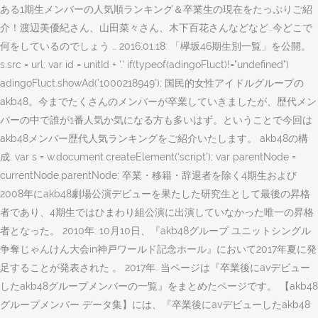
ある1期生メンバーの人気順ランキング＆卒業生の現在をたっぷりご紹
介！渡辺美優紀さん、山田菜々さん、木下百花さんなどなど…今どこで
何をしているのでしょう … 2016.01.18: 「欅坂46期生別一覧」を公開。
s.src = url; var id = unitId + '.' if(typeof(adingoFluct)!="undefined")
adingoFluct.showAd('1000218949'); 国民的女性アイドルグループの
akb48。今までたくさんのメンバーが卒業していきましたが、歴代メン
バーの中で誰が1番人気か気になる方も多いはず。ということで今回は
akb48メンバー歴代人気ランキングをご紹介いたします。 akb48の構
成. var s = w.document.createElement('script'); var parentNode =
currentNode.parentNode; 卒業・移籍・辞退者を除く4期生および
2008年にakb48劇場公演デビューを果たした研究生として最後の昇格
者であり、4期生ではひまわり組公演に出演していなかった唯一の昇格
者となった。 2010年. 10月10日、『akb48グループ ユニットシングル
争奪じゃんけん大会in神戸ワールド記念ホール』において2017年夏に発
足することが発表された 。 2017年. 当ページは『卒業後にavデビュー
したakb48グループメンバーの一覧』をまとめたページです。 【akb48
グループメンバー データ集】には、『卒業後にavデビューしたakb48