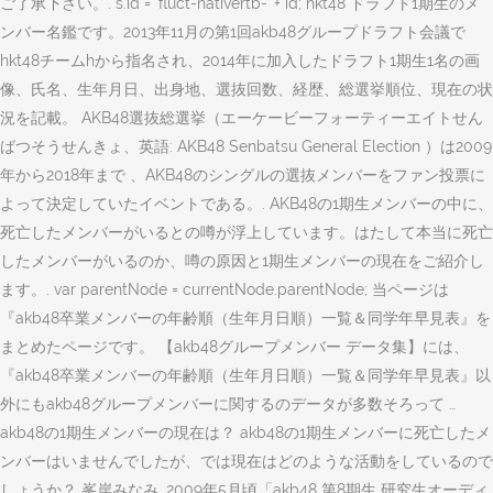
ご了承下さい。. s.id = 'fluct-nativertb-' + id; hkt48 ドラフト1期生のメ
ンバー名鑑です。2013年11月の第1回akb48グループドラフト会議で
hkt48チームhから指名され、2014年に加入したドラフト1期生1名の画
像、氏名、生年月日、出身地、選抜回数、経歴、総選挙順位、現在の状
況を記載。 AKB48選抜総選挙（エーケービーフォーティーエイトせん
ばつそうせんきょ、英語: AKB48 Senbatsu General Election ）は2009
年から2018年まで 、AKB48のシングルの選抜メンバーをファン投票に
よって決定していたイベントである。. AKB48の1期生メンバーの中に、
死亡したメンバーがいるとの噂が浮上しています。はたして本当に死亡
したメンバーがいるのか、噂の原因と1期生メンバーの現在をご紹介し
ます。. var parentNode = currentNode.parentNode; 当ページは
『akb48卒業メンバーの年齢順（生年月日順）一覧＆同学年早見表』を
まとめたページです。 【akb48グループメンバー データ集】には、
『akb48卒業メンバーの年齢順（生年月日順）一覧＆同学年早見表』以
外にもakb48グループメンバーに関するのデータが多数そろって …
akb48の1期生メンバーの現在は？ akb48の1期生メンバーに死亡したメ
ンバーはいませんでしたが、では現在はどのような活動をしているので
しょうか？ 峯岸みなみ. 2009年5月頃「akb48 第8期生 研究生オーディ