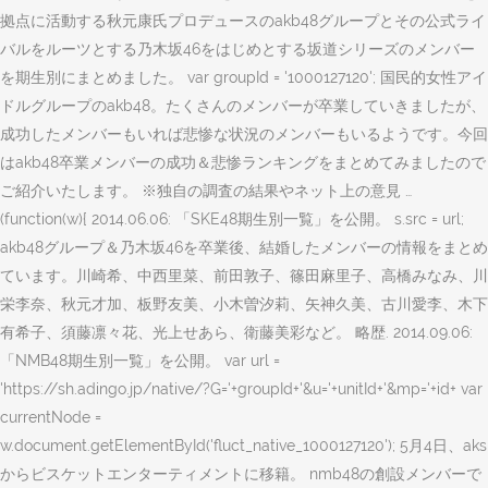
拠点に活動する秋元康氏プロデュースのakb48グループとその公式ライ
バルをルーツとする乃木坂46をはじめとする坂道シリーズのメンバー
を期生別にまとめました。 var groupId = '1000127120'; 国民的女性アイ
ドルグループのakb48。たくさんのメンバーが卒業していきましたが、
成功したメンバーもいれば悲惨な状況のメンバーもいるようです。今回
はakb48卒業メンバーの成功＆悲惨ランキングをまとめてみましたので
ご紹介いたします。 ※独自の調査の結果やネット上の意見 …
(function(w){ 2014.06.06: 「SKE48期生別一覧」を公開。 s.src = url;
akb48グループ＆乃木坂46を卒業後、結婚したメンバーの情報をまとめ
ています。川崎希、中西里菜、前田敦子、篠田麻里子、高橋みなみ、川
栄李奈、秋元才加、板野友美、小木曽汐莉、矢神久美、古川愛李、木下
有希子、須藤凛々花、光上せあら、衛藤美彩など。 略歴. 2014.09.06:
「NMB48期生別一覧」を公開。 var url =
'https://sh.adingo.jp/native/?G='+groupId+'&u='+unitId+'&mp='+id+ var
currentNode =
w.document.getElementById('fluct_native_1000127120'); 5月4日、aks
からビスケットエンターティメントに移籍。 nmb48の創設メンバーで