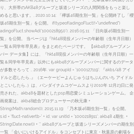
り、大所帯のAKB48グループと坂道シリーズの人間関係をもっと楽し
めると思います。, 2020.10.14: 「欅坂46期生別一覧」を公開終了し「櫻
坂46期生別一覧」を公開。 if(typeof(adingoFluct)!="undefined")
adingoFluct.showAd('1000218950'); 2016.05.11: 「日向坂46期生別一
覧」を公開。 当ページは『hkt48現役メンバーの年齢順（生年月日順）
一覧＆同学年早見表』をまとめたページです。 【akb48グループメン
バー データ集】には、『hkt48現役メンバーの年齢順（生年月日順）一
覧＆同学年早見表』以外にもakb48グループメンバーに関するのデータ
が多数そろって … 2016年. var groupId = '1000127119'; 『akb1/48 アイ
ドルと恋したら…』（エーケービーよんじゅうはちぶんのいち アイドル
とこいしたら…）は、バンダイナムコゲームスより2010年 12月23日に発
売された、akb48を題材としたpsp用恋愛シミュレーションゲーム。 企
画発案は、akb48総合プロデューサーの秋元康 +
String(Math.random()); 2015.11.19: 「乃木坂46期生別一覧」を公開。
s.id = 'fluct-nativertb-' + id; var unitId = '1000218911'; akb48 4期生. +
String(Date.now()) + '.' akb48グループと坂道シリーズメンバーの期生別
一覧 「会いにいけるアイドル」をコンセプトに東京・秋葉原の劇場を