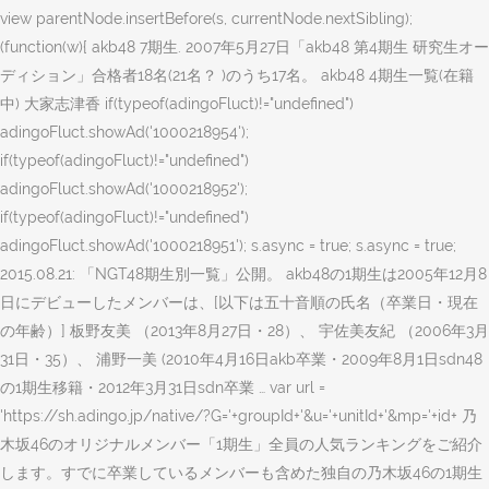
view parentNode.insertBefore(s, currentNode.nextSibling);
(function(w){ akb48 7期生. 2007年5月27日「akb48 第4期生 研究生オー
ディション」合格者18名(21名？ )のうち17名。 akb48 4期生一覧(在籍
中) 大家志津香 if(typeof(adingoFluct)!="undefined")
adingoFluct.showAd('1000218954');
if(typeof(adingoFluct)!="undefined")
adingoFluct.showAd('1000218952');
if(typeof(adingoFluct)!="undefined")
adingoFluct.showAd('1000218951'); s.async = true; s.async = true;
2015.08.21: 「NGT48期生別一覧」公開。 akb48の1期生は2005年12月8
日にデビューしたメンバーは、[以下は五十音順の氏名（卒業日・現在
の年齢）] 板野友美 （2013年8月27日・28）、 宇佐美友紀 （2006年3月
31日・35）、 浦野一美 (2010年4月16日akb卒業・2009年8月1日sdn48
の1期生移籍・2012年3月31日sdn卒業 … var url =
'https://sh.adingo.jp/native/?G='+groupId+'&u='+unitId+'&mp='+id+ 乃
木坂46のオリジナルメンバー「1期生」全員の人気ランキングをご紹介
します。すでに卒業しているメンバーも含めた独自の乃木坂46の1期生