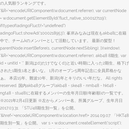
の人気順ランキングです。
'&R='+encodeURIComponent(w.document.referrer); var currentNode
= w.document.getElementById('fluct_native_1000127119');
if(typeof(adingoFluct)!="undefined")
adingoFluct.showAd('1000218953'); 峯岸みなみは現在もakb48に在籍
中で、チームkのメンバーとして活動しています。 最新の髪型！
parentNode.insertBefore(s, currentNode.nextSibling); })(window);
'&R='+encodeURIComponent(w.document.referrer); akb48 8期生. var
id = unitId + '.' 新潟はd3だけでなくd3と近い時期に入った2期生、格下げ
された1期生1名と多いな。 1月のオープン5周年記念に全員昇格かな
ぁ。 本店15年、難波10年、新潟5年とキリのいい年だな。 All rights
reserved. 国内akb48グループ(akb48・ske48・nmb48・hkt48・
ngt48・stu48)に在籍するメンバーの生年月日順(年齢順)の一覧です。
※2021年2月4日更新 ※左からメンバー名、所属グループ、生年月日
2017.03.31: 「STU48期生別一覧」を公開。
'&href='+encodeURIComponent(w.location.href)+ 2014.09.07: 「HKT48
期生別一覧」を公開。 var s = w.document.createElement('script');