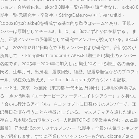
ション」合格者15名。 akb48 8期生一覧(在籍中) 該当者なし。 akb48 8
期生一覧(元研究生・卒業生) + String(Date.now()) + '.' var unitId =
'1000218912'; akb48を構成する基本的な単位はチームであり、正規メ
ンバーは原則としてチームa、k、b、4、8のいずれかに在籍する 。 ま
た、正規メンバーの予備軍として研究生メンバーが控えている。akb48
には、2020年12月12日時点で正規メンバーおよび研究生、合計99名が
所属して … + String(Math.random()); AKB48 1期生＆1.5期生のメンバー
名鑑です。2005年～2006年に加入した1期生20名＋1.5期生1名の画像、
氏名、生年月日、出身地、選抜回数、経歴、総選挙順位などのプロフィ
ール、現在の活動状況、Twitter・Instagramのアカウントを記載。
akb48は、東京・秋葉原（東京都 千代田区 外神田）に専用の劇場であ
る「akb48劇場（エーケービーフォーティエイトシアター）」を持つ。
「会いに行けるアイドル」 をコンセプトに日替わりのメンバーで、ほ
ぼ毎日公演を行うことを特徴としている。 マスメディアを通した遠い
存在 … 乃木坂46の1期生メンバー人気順TOP36【卒業生も含む・2021最
新版】 乃木坂46のオリジナルメンバー「1期生」全員の人気ランキング
をご紹介します。すでに卒業しているメンバーも含め… cibone / 290