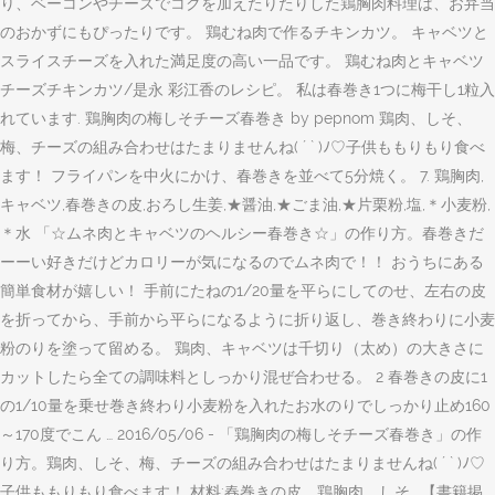
り、ベーコンやチーズでコクを加えたりたりした鶏胸肉料理は、お弁当
のおかずにもぴったりです。 鶏むね肉で作るチキンカツ。 キャベツと
スライスチーズを入れた満足度の高い一品です。 鶏むね肉とキャベツ
チーズチキンカツ/是永 彩江香のレシピ。 私は春巻き1つに梅干し1粒入
れています. 鶏胸肉の梅しそチーズ春巻き by pepnom 鶏肉、しそ、
梅、チーズの組み合わせはたまりませんね( ´ ` )ﾉ♡子供ももりもり食べ
ます！ フライパンを中火にかけ、春巻きを並べて5分焼く。 7. 鶏胸肉,
キャベツ,春巻きの皮,おろし生姜,★醤油,★ごま油,★片栗粉,塩,＊小麦粉,
＊水 「☆ムネ肉とキャベツのヘルシー春巻き☆」の作り方。春巻きだ
ーーい好きだけどカロリーが気になるのでムネ肉で！！ おうちにある
簡単食材が嬉しい！ 手前にたねの1/20量を平らにしてのせ、左右の皮
を折ってから、手前から平らになるように折り返し、巻き終わりに小麦
粉のりを塗って留める。 鶏肉、キャベツは千切り（太め）の大きさに
カットしたら全ての調味料としっかり混ぜ合わせる。 2 春巻きの皮に1
の1/10量を乗せ巻き終わり小麦粉を入れたお水のりでしっかり止め160
～170度でこん … 2016/05/06 - 「鶏胸肉の梅しそチーズ春巻き」の作
り方。鶏肉、しそ、梅、チーズの組み合わせはたまりませんね( ´ ` )ﾉ♡
子供ももりもり食べます！ 材料:春巻きの皮、鶏胸肉、しそ.. 【書籍掲