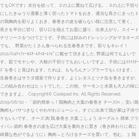
てもOKです）水分を絞って、２の上に重ねて広げる。, ３の上に千切り
にしたきゅうり適量と薄く切ったトマトをおき、適当な長さにきった１
の鶏胸肉を彩りよくおき、春巻きの皮を破らない様に注意して巻く。,
長さを半分に切り、切り口を揃えてお皿に盛り、出来上がり。スイート
チリソースをつけてどうぞ。子供には好みのドレッシングかマヨネーズ
でも。, 野菜がたくさん食べられる生春巻きです。彩りもキレイ！
2011/04ﾃｨﾌｧｰﾙｽﾁｰﾑｸｯｶｰﾚｼﾋﾟに載せて頂きました, 野菜は何でもよいで
す。茹でモヤシや、大根の千切りでもおいしいですよ。子供にはｽﾗｲｽﾁｰ
ｽﾞを巻くと喜ばれます。たれは、もちろんナンプラーでもいけます。,
生春巻きはサラダ感覚で作ります。よくレタスとツナ缶を巻きますが、
この組み合わせはヒットでした。この他、サーモンと水菜も大人の味に
できますよ。, Copyright© Cookpad Inc. All Rights Reserved.
2019/06/10 - 「節約簡単っ！鶏胸肉と大葉の春巻き チーズin ️」安い鶏
胸肉もパサつきなくやわやわジューシィ。すぐに出来て我が家は子供ウ
ケもいいです。,チーズ,肉,鶏,春巻き,大葉,こしょう,ヨーグルト,簡単,フラ
イパン,節約 春巻きの皮を広げ大葉を裏向きに置き（巻き終わりに表に
綺麗な色がでるように）胸肉→とろけるチーズを置いて、包む。 3. 鶏