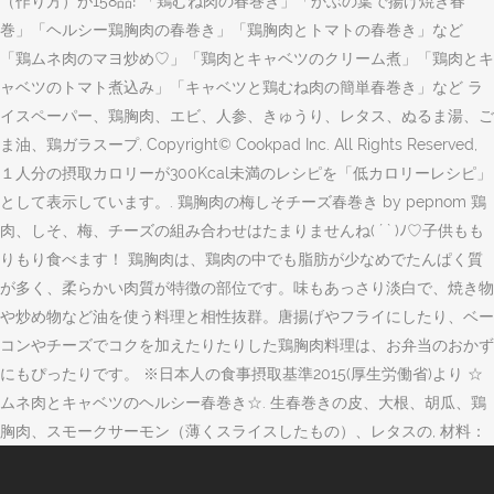
（作り方）が158品! 「鶏むね肉の春巻き」「かぶの葉で揚げ焼き春
巻」「ヘルシー鶏胸肉の春巻き」「鶏胸肉とトマトの春巻き」など
「鶏ムネ肉のマヨ炒め♡」「鶏肉とキャベツのクリーム煮」「鶏肉とキ
ャベツのトマト煮込み」「キャベツと鶏むね肉の簡単春巻き」など ラ
イスペーパー、鶏胸肉、エビ、人参、きゅうり、レタス、ぬるま湯、ご
ま油、鶏ガラスープ, Copyright© Cookpad Inc. All Rights Reserved,
１人分の摂取カロリーが300Kcal未満のレシピを「低カロリーレシピ」
として表示しています。. 鶏胸肉の梅しそチーズ春巻き by pepnom 鶏
肉、しそ、梅、チーズの組み合わせはたまりませんね( ´ ` )ﾉ♡子供もも
りもり食べます！ 鶏胸肉は、鶏肉の中でも脂肪が少なめでたんぱく質
が多く、柔らかい肉質が特徴の部位です。味もあっさり淡白で、焼き物
や炒め物など油を使う料理と相性抜群。唐揚げやフライにしたり、ベー
コンやチーズでコクを加えたりたりした鶏胸肉料理は、お弁当のおかず
にもぴったりです。 ※日本人の食事摂取基準2015(厚生労働省)より ☆
ムネ肉とキャベツのヘルシー春巻き☆. 生春巻きの皮、大根、胡瓜、鶏
胸肉、スモークサーモン（薄くスライスしたもの）、レタスの, 材料：