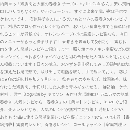
約簡単っ！鶏胸肉と大葉の春巻き チーズin ️ by K’s Cafeさん」安い鶏胸
肉もパサつきなくやわやわジューシィ。 すぐに出来て我が家は子供ウ
ケもいいです。 石原洋子さんによる長いもとハムの春巻きのレシピで
す。料理のプロが作ったレシピなので、おいしい食事を誰でも簡単に作
れるヒントが満載です。オレンジページnetの厳選レシピ集なら、今日
のメニューがきっと決まります！ 春巻きを裏返して5分焼く。 鶏むね
肉を使った簡単レシピをご紹介します！照り焼きやチキン南蛮などの定
番レシピや、玉ねぎやキャベツなどと組み合わせた人気レシピをたくさ
ん掲載しています！日々の献立、おかずを是非探してみ … ①鶏胸肉は塩
を加えたお湯で茹で、取り出して粗熱を取り、手で裂いておく。 ②①
に★印の調味料を加えて和える。 ③春巻きの皮を広げ、韓国海苔、味
付けした鶏胸肉、千切りにした人参と青ネギをのせる。 酢醤油、ケチ,
材料： 男性: 8.0g未満 by キタソン. ★作り方. 鶏胸肉とカニカマの簡単
春巻き. 人気レシピから「春巻き」の【簡単】レシピを、top20でご紹
介。楽天レシピなら、人気のレシピが無料で見放題！ 時短レシピや、
あともう1品に使える簡単副菜レシピを要チェック♪ 女性: 7.0g未満 【書
籍掲載】鶏胸肉レシピ、春巻きレシピ、ロールキャベツ ️ | 家庭料理レ