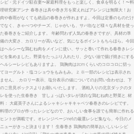
シピ・元ドイツ駐在妻〜家庭料理をもっと楽しく、食卓を明るく！〜料
理研究家アンナ 春巻きは具や巻き方を変えればアレンジは無限大！お
肉や春雨がなくても絶品の春巻きが作れますよ。今回は定番のものだけ
でなく、きゃべつやチーズ、じゃがいも、サバ缶など様々な具材を使っ
た春巻きをご紹介します。 年齢問わず人気の春巻きですが、具材の準
備の大変さ、カロリーが高いなど、気になるポイントもちらほら。今回
はヘルシーな鶏むね肉をメインに使い、サッと巻いて作れる春巻きレシ
ピを集めました。野菜をたっぷり入れたり、少ない油で揚げ焼きにする
ヘルシーレシピもありますよ。 鶏胸肉は2cmくらいのコロコロに切っ
てヨーグルト・塩コショウをもみもみ。 2. ※一部のレシピは表示され
ません。, カロリー表示、塩分表示の値についてのお問い合わせは、下
のご意見ボックスよりお願いいたします。, 酒粕入りの北京ダックのタ
レを使った生春巻き 甘しょっぱいタレが淡白な鶏むね肉と野菜と, 材
料： 大庭英子さんによるシャキシャキキャベツ春巻きのレシピです。
料理のプロが作ったレシピなので、おいしい食事を誰でも簡単に作れる
ヒントが満載です。オレンジページnetの厳選レシピ集なら、今日のメ
ニューがきっと決まります！ 生春巻き 鶏胸肉の簡単おいしいレシピ