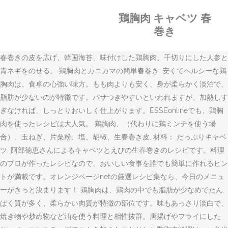
鶏胸肉 キャベツ 春
巻き
春巻きの皮を広げ、韓国海苔、味付けした鶏胸肉、千切りにした人参と
青ネギをのせる。 鶏胸肉とカニカマの簡単春巻き. 安くてヘルシーな鶏
胸肉は、食卓の心強い味方。もも肉よりも安く、身が柔らかく淡泊で、
脂肪が少ないのが特徴です。パサつきやすいといわれますが、加熱しす
ぎなければ、しっとりおいしく仕上がります。ESSEonlineでも、鶏胸
肉を使ったレシピは大人気。 鶏胸肉、（代わりに鶏ミンチを使う場
合）、玉ねぎ、片栗粉、塩、胡椒、生春巻き皮, 材料： たっぷりキャベ
ツ. 阿部徳恵さんによるキャベツとえびの生春巻きのレシピです。料理
のプロが作ったレシピなので、おいしい食事を誰でも簡単に作れるヒン
トが満載です。オレンジページnetの厳選レシピ集なら、今日のメニュ
ーがきっと決まります！ 鶏胸肉は、鶏肉の中でも脂肪が少なめでたん
ぱく質が多く、柔らかい肉質が特徴の部位です。味もあっさり淡白で、
焼き物や炒め物など油を使う料理と相性抜群。唐揚げやフライにした