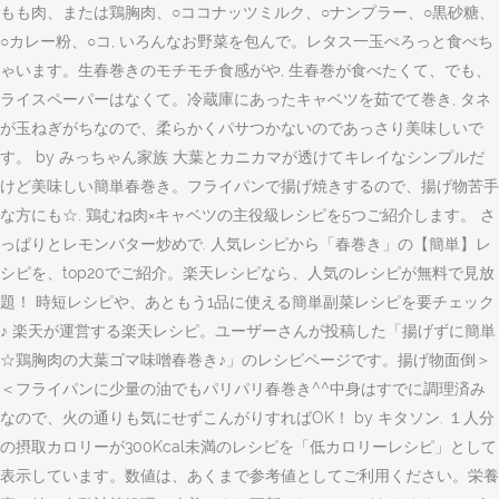
もも肉、または鶏胸肉、○ココナッツミルク、○ナンプラー、○黒砂糖、
○カレー粉、○コ, いろんなお野菜を包んで。レタス一玉ぺろっと食べち
ゃいます。生春巻きのモチモチ食感がや, 生春巻が食べたくて、でも、
ライスペーパーはなくて。冷蔵庫にあったキャベツを茹でて巻き, タネ
が玉ねぎがちなので、柔らかくパサつかないのであっさり美味しいで
す。 by みっちゃん家族 大葉とカニカマが透けてキレイなシンプルだ
けど美味しい簡単春巻き。フライパンで揚げ焼きするので、揚げ物苦手
な方にも☆. 鶏むね肉×キャベツの主役級レシピを5つご紹介します。 さ
っぱりとレモンバター炒めで. 人気レシピから「春巻き」の【簡単】レ
シピを、top20でご紹介。楽天レシピなら、人気のレシピが無料で見放
題！ 時短レシピや、あともう1品に使える簡単副菜レシピを要チェック
♪ 楽天が運営する楽天レシピ。ユーザーさんが投稿した「揚げずに簡単
☆鶏胸肉の大葉ゴマ味噌春巻き♪」のレシピページです。揚げ物面倒＞
＜フライパンに少量の油でもパリパリ春巻き^^中身はすでに調理済み
なので、火の通りも気にせずこんがりすればOK！ by キタソン. １人分
の摂取カロリーが300Kcal未満のレシピを「低カロリーレシピ」として
表示しています。数値は、あくまで参考値としてご利用ください。栄養