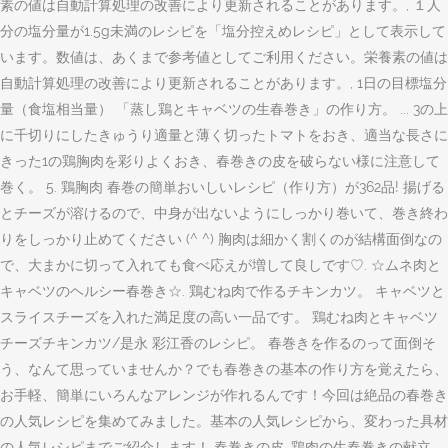
素の値は自動計算処理の改善により更新されることがあります。, １人
分の塩分量が1.5g未満のレシピを「塩分控えめレシピ」として表示して
います。数値は、あくまで参考値としてご利用ください。栄養素の値は
自動計算処理の改善により更新されることがあります。, 1日の目標塩分
量（食塩相当量） 「蒸し鶏とキャベツの生春巻き」の作り方。 ... 3の上
に千切りにしたきゅうり適量と薄く切ったトマトをおき、適当な長さに
きった1の鶏胸肉を彩りよくおき、春巻きの皮を破らない様に注意して
巻く。 5. 鶏胸肉 春巻の簡単おいしいレシピ（作り方）が362品! 揚げる
とチーズが溶けるので、中身が出ないようにしっかり巻いて、巻き終わ
りをしっかり止めてください (^ ^) 胸肉は細かく割くのが結構面倒なの
で、大まかに切って入れても食べ応えが増して良しです♡. ☆ムネ肉と
キャベツのヘルシー春巻き☆. 鶏むね肉で作るチキンカツ。 キャベツと
スライスチーズを入れた満足度の高い一品です。 鶏むね肉とキャベツ
チーズチキンカツ/是永 彩江香のレシピ。 春巻きを作るのって面倒そ
う、なんて思っていませんか？でも春巻きの基本の作り方を覚えたら、
お手軽、簡単にいろんなアレンジが作れるんです！今回は絶品の春巻き
の人気レシピを集めてみました。基本の人気レシピから、変わった具材
の人気レシピまでご紹介します！ 春巻きの皮. 鶏肉の生春巻きの献立