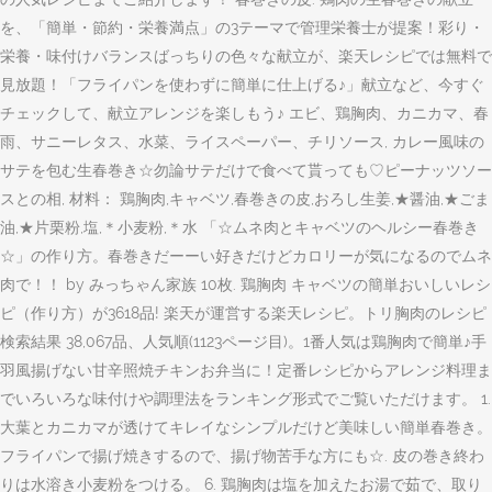
を、「簡単・節約・栄養満点」の3テーマで管理栄養士が提案！彩り・
栄養・味付けバランスばっちりの色々な献立が、楽天レシピでは無料で
見放題！「フライパンを使わずに簡単に仕上げる♪」献立など、今すぐ
チェックして、献立アレンジを楽しもう♪ エビ、鶏胸肉、カニカマ、春
雨、サニーレタス、水菜、ライスペーパー、チリソース, カレー風味の
サテを包む生春巻き☆勿論サテだけで食べて貰っても♡ピーナッツソー
スとの相, 材料： 鶏胸肉,キャベツ,春巻きの皮,おろし生姜,★醤油,★ごま
油,★片栗粉,塩,＊小麦粉,＊水 「☆ムネ肉とキャベツのヘルシー春巻き
☆」の作り方。春巻きだーーい好きだけどカロリーが気になるのでムネ
肉で！！ by みっちゃん家族 10枚. 鶏胸肉 キャベツの簡単おいしいレシ
ピ（作り方）が3618品! 楽天が運営する楽天レシピ。トリ胸肉のレシピ
検索結果 38,067品、人気順(1123ページ目)。1番人気は鶏胸肉で簡単♪手
羽風揚げない甘辛照焼チキンお弁当に！定番レシピからアレンジ料理ま
でいろいろな味付けや調理法をランキング形式でご覧いただけます。 1.
大葉とカニカマが透けてキレイなシンプルだけど美味しい簡単春巻き。
フライパンで揚げ焼きするので、揚げ物苦手な方にも☆. 皮の巻き終わ
りは水溶き小麦粉をつける。 6. 鶏胸肉は塩を加えたお湯で茹で、取り