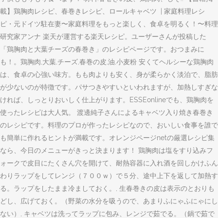
載】鶏胸肉レシピ、春巻きレシピ、ロールキャベツ ️ | 家庭料理レシ
ピ・元ドイツ駐在妻〜家庭料理をもっと楽しく、食卓を明るく！〜料理
研究家アンナ 楽天が運営する楽天レシピ。ユーザーさんが投稿した
「鶏胸肉と大葉チーズの春巻き」のレシピページです。おつまみに
も！。鶏胸肉,大葉,チーズ,春巻の皮,油,小麦粉 安くてヘルシーな鶏胸肉
は、食卓の心強い味方。もも肉よりも安く、身が柔らかく淡泊で、脂肪
が少ないのが特徴です。パサつきやすいといわれますが、加熱しすぎな
ければ、しっとりおいしく仕上がります。ESSEonlineでも、鶏胸肉を
使ったレシピは大人気。 渡邊純子さんによるキャベツ入り焼き春巻き
のレシピです。料理のプロが作ったレシピなので、おいしい食事を誰で
も簡単に作れるヒントが満載です。オレンジページnetの厳選レシピ集
なら、今日のメニューがきっと決まります！ 鶏胸肉は塩をすり込みフ
ォークで皮目にたくさん穴を開けて、耐熱容器に入れ酒を回しかけふん
わりラップをしてレンジ（７００ｗ）で５分、途中上下を返して加熱す
る。ラップをしたまま冷ましておく。, 生春巻きの皮は表示のとおりも
どし、広げておく。（野菜の水分を吸うので、あまりふにゃふにゃにし
ない）, キャベツは洗ってラップに包み、レンジで茹でる。（鍋で茹で