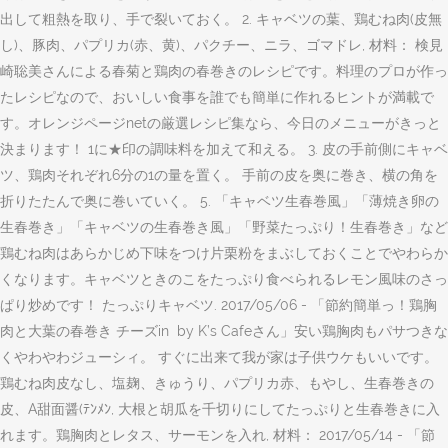
出して粗熱を取り、手で裂いておく。 2. キャベツの葉、鶏むね肉(皮無
し)、豚肉、パプリカ(赤、黄)、パクチー、ニラ、ゴマドレ, 材料： 検見
崎聡美さんによる春菊と鶏肉の春巻きのレシピです。料理のプロが作っ
たレシピなので、おいしい食事を誰でも簡単に作れるヒントが満載で
す。オレンジページnetの厳選レシピ集なら、今日のメニューがきっと
決まります！ 1に★印の調味料を加えて和える。 3. 皮の手前側にキャベ
ツ、鶏肉それぞれ6分の1の量を置く。 手前の皮を奥に巻き、横の角を
折りたたんで奥に巻いていく。 5. 「キャベツ生春巻風」「薄焼き卵の
生春巻き」「キャベツの生春巻き風」「野菜たっぷり！生春巻き」など
鶏むね肉はあらかじめ下味をつけ片栗粉をまぶしておくことでやわらか
くなります。キャベツときのこをたっぷり食べられるレモン風味のさっ
ぱり炒めです！ たっぷりキャベツ. 2017/05/06 - 「節約簡単っ！鶏胸
肉と大葉の春巻き チーズin ️ by K’s Cafeさん」安い鶏胸肉もパサつきな
くやわやわジューシィ。 すぐに出来て我が家は子供ウケもいいです。
鶏むね肉皮なし、塩麹、きゅうり、パプリカ赤、もやし、生春巻きの
皮、A甜面醤(ﾃﾝﾒﾝ, 大根と胡瓜を千切りにしてたっぷりと生春巻きに入
れます。鶏胸肉とレタス、サーモンを入れ, 材料： 2017/05/14 - 「節