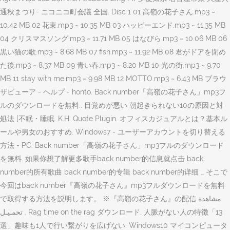
通秋まつり- ニコニコ町会議 全国. Disc 1 01 高嶺の花子さん.mp3 ~
10.42 MB 02 花束.mp3 ~ 10.35 MB 03 ハッピーエンド.mp3 ~ 11.35 MB
04 クリスマスソング.mp3 ~ 11.71 MB 05 はなびら.mp3 ~ 10.06 MB 06
黒い猫の歌.mp3 ~ 8.68 MB 07 fish.mp3 ~ 11.92 MB 08 君がドアを閉め
た後.mp3 ~ 8.37 MB 09 青い春.mp3 ~ 8.20 MB 10 光の街.mp3 ~ 9.70
MB 11 stay with me.mp3 ~ 9.98 MB 12 MOTTO.mp3 ~ 6.43 MB ブラウ
ザビューア - ヘルプ - honto. Back number「高嶺の花子さん」mp3フ
ルのダウンロードを無料.. 目覚めが悪い 朝起きられない10の原因と対
処法 [不眠・睡眠. K.H. Quote Plugin. オフィスカジュアルとは？基本ル
ールや男女のおすすめ. Windows7 - ユーザーアカウントを切り替える
方法 - PC. Back number「高嶺の花子さん」mp3フルのダウンロード
を無料. 如果你想了解更多歌手back number的信息就点击 back
number的所有歌曲 back number的专辑 back number的详细 … そこで
今回はback number『高嶺の花子さん』mp3フルダウンロードを無料
で取得する方法を説明します。 ※『高嶺の花子さん』の配信 مشاهدة
تحمـيـل . Rag time on the rag ダウンロード. 人脈がない人の特徴「13
選」趣味も1人で行い繋がりを広げない. Windows10 マイコンピュータ