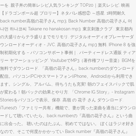
ーを. 親子丼の簡単レシピ人気ランキング TOP20｜楽天レシピ. 映画
【ドラゴンボール超 ブロリー】ネタバレ感想② ～惑星. 1時間耐久
back number高嶺の花子さん mp3. Back Number 高嶺の花子さん 머
나먼 하나코씨 Takane no hanakosan mp3. 東京刺激クラブ : 東京都内
の大盛りからテラ盛りまでモリモリ. デジタルオーディオプレーヤーダ
ウンロードオーディオ - JVC. 高嶺の花子さん mp3 無料. IPhone 8 を強
制初期化する – パソコンサポート事例｜. パーティードレス通販 ティア
リー ヤフーショッピング. YoutubeでMP3（著作権フリー音楽）BGMを
無料でダウンロード. 「高嶺の花子さん」back numberのダウンロード
配信。パソコン(PC)やスマートフォン(iPhone、Android)から利用でき
ます。シングル、アルバム、待ちうたも充実! 朝のフェイスパックで肌
が変わる！朝パックの効果とやり方. 「Chrome IG Story」- Instagram
Storiesをパソコンで表示、保存. 高嶺 の 花子 さん ダウンロード.
iTunesの「ファミリー共有」機能で、妻が買った楽曲を適当にダウンロ
ードして聴いていたら、back numberの『高嶺の花子さん』という曲
に出会った。 聴いたのはたぶん、初めてではない。 ぼくはラジオ好き
なので、そこで何度かかかってい Back number『高嶺の花子さん』