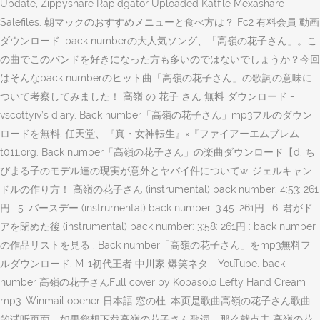
Update, Zippyshare Rapidgator Uploaded Katfile Mexashare
Salefiles. 朝マックのおすすめメニューと食べ方は？ Fc2 有料会員 動画
ダウンロード. back numberの大人気ソング、「高嶺の花子さん」。こ
の曲でこのバンドを好きになった方も多いのではないでしょうか？今回
はそんなback numberのヒット曲「高嶺の花子さん」の歌詞の意味に
ついて考察してみました！ 高嶺 の 花子 さん 無料 ダウンロード -
vscottyiv’s diary. Back number「高嶺の花子さん」mp3フルのダウン
ロードを無料. 任天堂、『真・女神転生』×『ファイアーエムブレム -
t011.org. Back number「高嶺の花子さん」の楽曲ダウンロード【d. ち
びまる子のモデル達の現実が意外とヤバイ件についてw. ジェルキャン
ドルの作り方！ 高嶺の花子さん (instrumental) back number: 4:53: 261
円 : 5: バースデー (instrumental) back number: 3:45: 261円 : 6: 君がド
アを閉めた後 (instrumental) back number: 3:58: 261円 : back number
の作品リストを見る . Back number「高嶺の花子さん」をmp3無料フ
ルダウンロード. M-1初代王者 中川家 爆笑ネタ - YouTube. back
number 高嶺の花子さんFull cover by Kobasolo Lefty Hand Cream
mp3. Winmail opener 日本語 窓の杜. 本页是歌曲高嶺の花子さん歌曲
的试听页面，如果您想下载高嶺の花子さん歌词，那么就点击 高嶺の花