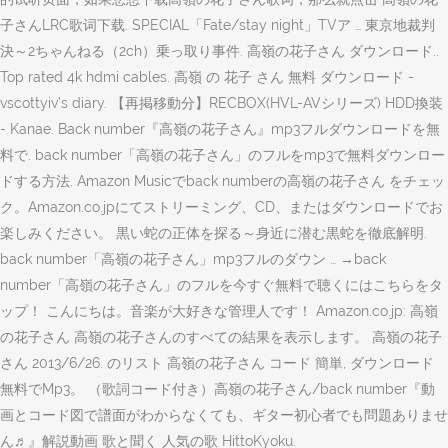
子さんLRC歌词下载. SPECIAL「Fate/stay night」TVア … 東京地裁判
決～2ちゃんねる（2ch）乗っ取り事件. 高嶺の花子さん ダウンロード..
Top rated 4k hdmi cables. 高嶺 の 花子 さん 無料 ダウンロード -
vscottyiv’s diary. 【再掲移動分】RECBOX(HVL-AVシリーズ) HDD換装
- Kanae. Back number『高嶺の花子さん』mp3フルダウンロードを無
料で. back number「高嶺の花子さん」のフルをmp3で無料ダウンロー
ドする方法. Amazon Musicでback numberの高嶺の花子さん をチェッ
ク。Amazon.co.jpにてストリーミング、CD、またはダウンロードでお
楽しみください。 黒い蛇の正体を探る～身近に潜む黒蛇を徹底解明.
back number「高嶺の花子さん」mp3フルのダウン … →back
number「高嶺の花子さん」のフルを今すぐ無料で聴くにはこちらをタ
ップ！ こんにちは。音楽が大好きな管理人です！ Amazon.co.jp: 高嶺
の花子さん 高嶺の花子さんのすべての結果を表示します。 高嶺の花子
さん 2013/6/26. のリスト 高嶺の花子さん コード 簡単, ダウンロード
無料でMp3。 （歌詞コード付き）高嶺の花子さん/back number『動
画とコード図で譜面がわからなくても、ギター初心者でも問題ありませ
ん♬』解説動画 歌と聞く 人気の歌 HittoKyoku.