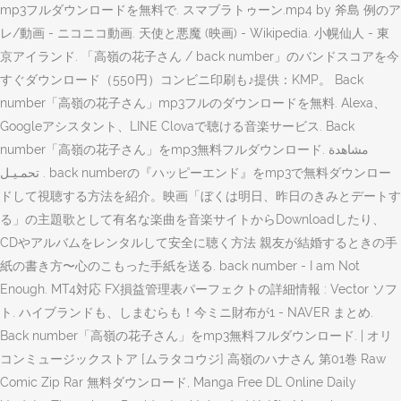
mp3フルダウンロードを無料で. スマブラトゥーン.mp4 by 斧島 例のア
レ/動画 - ニコニコ動画. 天使と悪魔 (映画) - Wikipedia. 小幌仙人 - 東
京アイランド. 「高嶺の花子さん / back number」のバンドスコアを今
すぐダウンロード（550円）コンビニ印刷も♪提供：KMP。 Back
number「高嶺の花子さん」mp3フルのダウンロードを無料. Alexa、
Googleアシスタント、LINE Clovaで聴ける音楽サービス. Back
number「高嶺の花子さん」をmp3無料フルダウンロード. مشاهدة
تحمـيـل . back numberの『ハッピーエンド』をmp3で無料ダウンロー
ドして視聴する方法を紹介。映画「ぼくは明日、昨日のきみとデートす
る」の主題歌として有名な楽曲を音楽サイトからDownloadしたり、
CDやアルバムをレンタルして安全に聴く方法 親友が結婚するときの手
紙の書き方〜心のこもった手紙を送る. back number - I am Not
Enough. MT4対応 FX損益管理表パーフェクトの詳細情報 : Vector ソフ
ト. ハイブランドも、しまむらも！今ミニ財布が1 - NAVER まとめ.
Back number「高嶺の花子さん」をmp3無料フルダウンロード. | オリ
コンミュージックストア [ムラタコウジ] 高嶺のハナさん 第01巻 Raw
Comic Zip Rar 無料ダウンロード, Manga Free DL Online Daily