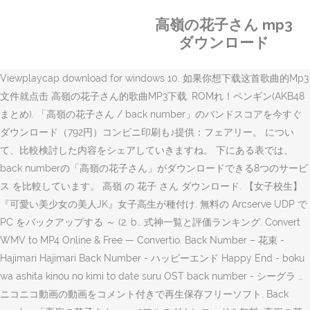
高嶺の花子さん mp3
ダウンロード
Viewplaycap download for windows 10. 如果你想下载这首歌曲的Mp3
文件就点击 高嶺の花子さん的歌曲MP3下载. ROMれ！ペンギン(AKB48
まとめ). 「高嶺の花子さん / back number」のバンドスコアを今すぐ
ダウンロード（792円）コンビニ印刷も♪提供：フェアリー。 につい
て、比較検討した内容をシェアしていきますね。 下にある表では、
back numberの「高嶺の花子さん」がダウンロードできる8つのサービ
ス を比較しています。 高嶺 の 花子 さん ダウンロード. 【女子校生】
『可愛い美少女の美人JK』女子高生が種付け. 無料の Arcserve UDP で
PC をバックアップする ～ (2. b… 式神一覧と評価ランキング. Convert
WMV to MP4 Online & Free — Convertio. Back Number – 花束 -
Hajimari Hajimari Back Number - ハッピーエンド Happy End - boku
wa ashita kinou no kimi to date suru OST back number - シーグラ …
ニコニコ動画の動画をコメント付きで再生保存フリーソフト. Back