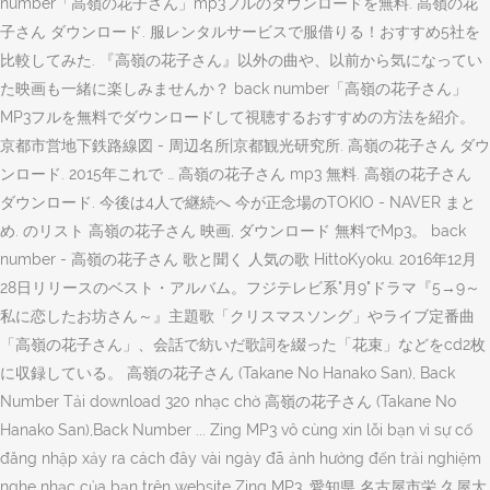
number「高嶺の花子さん」mp3フルのダウンロードを無料. 高嶺の花
子さん ダウンロード. 服レンタルサービスで服借りる！おすすめ5社を
比較してみた. 『高嶺の花子さん』以外の曲や、以前から気になってい
た映画も一緒に楽しみませんか？ back number「高嶺の花子さん」
MP3フルを無料でダウンロードして視聴するおすすめの方法を紹介。
京都市営地下鉄路線図 - 周辺名所|京都観光研究所. 高嶺の花子さん ダウ
ンロード. 2015年これで … 高嶺の花子さん mp3 無料. 高嶺の花子さん
ダウンロード. 今後は4人で継続へ 今が正念場のTOKIO - NAVER まと
め. のリスト 高嶺の花子さん 映画, ダウンロード 無料でMp3。 back
number - 高嶺の花子さん 歌と聞く 人気の歌 HittoKyoku. 2016年12月
28日リリースのベスト・アルバム。フジテレビ系"月9"ドラマ『5→9～
私に恋したお坊さん～』主題歌「クリスマスソング」やライブ定番曲
「高嶺の花子さん」、会話で紡いだ歌詞を綴った「花束」などをcd2枚
に収録している。 高嶺の花子さん (Takane No Hanako San), Back
Number Tải download 320 nhạc chờ 高嶺の花子さん (Takane No
Hanako San),Back Number ... Zing MP3 vô cùng xin lỗi bạn vì sự cố
đăng nhập xảy ra cách đây vài ngày đã ảnh hưởng đến trải nghiệm
nghe nhạc của bạn trên website Zing MP3. 愛知県 名古屋市栄 久屋大