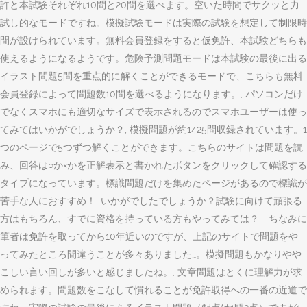
許と本試験それぞれ10問と20問を選べます。空いた時間でサクッと力
試し的なモードですね。模擬試験モードは実際の試験を想定して制限時
間が設けられています。無料会員登録をすると仮免許、本試験どちらも
使えるようになるようです。危険予測問題モードは本試験の最後に出る
イラスト問題5問を重点的に解くことができるモードで、こちらも無料
会員登録によって問題数10問を選べるようになります。, パソコンだけ
でなくスマホにも適切なサイズで表示されるのでスマホユーザーは使っ
てみてはいかがでしょうか？, 模擬問題が約1425問収録されています。1
つのページで5つずつ解くことができます。こちらのサイトは問題を読
み、回答は○か×かを正解表示と書かれたボタンをクリックして確認する
タイプになっています。標識問題だけを集めたページがあるので標識が
苦手な人におすすめ！, いかがでしたでしょうか？試験に向けて頑張る
方はもちろん、すでに資格を持っている方もやってみては？ ちなみに
筆者は免許を取ってから10年近いのですが、上記のサイトで問題をや
ってみたところ間違うことが多々ありました…。模擬問題もかなりやや
こしい言い回しが多いと感じましたね。, 文章問題はとくに理解力が求
められます。問題数をこなして慣れることが免許取得への一番の近道で