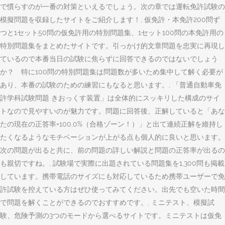
で慣らすのが一番の対策といえるでしょう。次の章では運転免許試験の
模擬問題を収録したサイトをご紹介します！, 仮免許・本免許200問ず
つと1セット50問の仮免許用の特別問題集、1セット100問の本免許用の
特別問題集をまとめたサイトです。引っかけ的文章問題を忠実に再現し
ているので本番当日の試験に焦らずに回答できるのではないでしょう
か？ 特に100問の特別問題集は問題数が多いため集中して解く必要が
あり、本番の試験のための練習にもなると思います。, 「普通自動車免
許学科試験問題 きおっくす装置」は全体的にスッキリした構成のサイ
トなので見やすいのが魅力です。問題に回答後、正解していると「あな
たの現在の正答率=100.0%（合格ゾーン！）」と出て連続正解を維持し
たくなるようなモチベーションが上がる点も個人的に良いと思います。
次の問題が出ると共に、前の問題の詳しい解説と問題の正答率が出るの
も親切ですね。, 試験場で実際に出題されている問題集を1,300問も掲載
しています。携帯電話のサイズにも対応しているため携帯ユーザーで免
許試験を控えている方はぜひ使ってみてください。出先でも空いた時間
で問題を解くことができるのでおすすめです。, ミニテスト、模擬試
験、危険予測の3つのモードから選べるサイトです。ミニテストは仮免