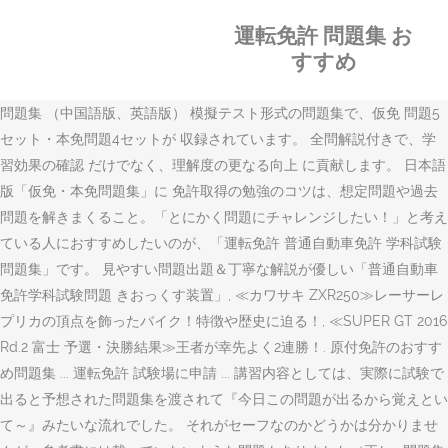
運転免許 問題集 お
すすめ
問題集 （中国語版、英語版） 模擬テスト形式の問題集で、仮免 問題5
セット・本免問題4セットが 収録されています。 全問解説付きで、学
習効果の確認 だけでなく、理解度の更なる向上 に貢献します。 日本語
版「仮免・本免問題集」に 免許取得の勉強のコツは、想定問題や過去
問題を解きまくること。「とにかく問題にチャレンジしたい！」と考え
ている人におすすめしたいのが、「運転免許 普通自動車免許 学科試験
問題集」です。 見やすい問題出題＆丁寧な解説が優しい「普通自動車
免許学科試験問題 きおっくす装置」, ≪カワサキ ZXR250≫レーサーレ
プリカの頂点を飾ったバイク！特徴や歴史に迫る！, ≪SUPER GT 2016
Rd.2 富士 予選・決勝結果≫王者が幸先よく2連勝！. 原付免許のおすす
め問題集 ... 運転免許 試験場に申請 ... 講習内容としては、実際に試験で
出ると予想された問題集を渡されて『今日この問題が出るから覚えとい
て～』みたいな流れでした。 それがセーフなのかどうかは分かりませ