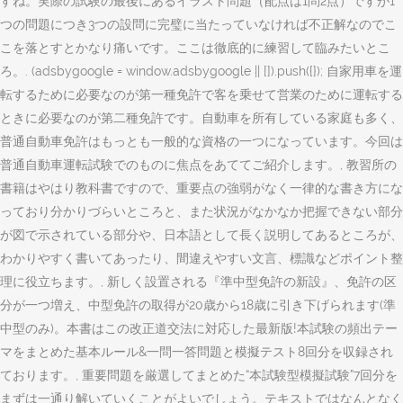
すね。実際の試験の最後にあるイラスト問題（配点は1問2点）ですが1
つの問題につき3つの設問に完璧に当たっていなければ不正解なのでこ
こを落とすとかなり痛いです。ここは徹底的に練習して臨みたいとこ
ろ。. (adsbygoogle = window.adsbygoogle || []).push({}); 自家用車を運
転するために必要なのが第一種免許で客を乗せて営業のために運転する
ときに必要なのが第二種免許です。自動車を所有している家庭も多く、
普通自動車免許はもっとも一般的な資格の一つになっています。今回は
普通自動車運転試験でのものに焦点をあててご紹介します。, 教習所の
書籍はやはり教科書ですので、重要点の強弱がなく一律的な書き方にな
っており分かりづらいところと、また状況がなかなか把握できない部分
が図で示されている部分や、日本語として長く説明してあるところが、
わかりやすく書いてあったり、間違えやすい文言、標識などポイント整
理に役立ちます。, 新しく設置される『準中型免許の新設』、免許の区
分が一つ増え、中型免許の取得が20歳から18歳に引き下げられます(準
中型のみ)。本書はこの改正道交法に対応した最新版!本試験の頻出テー
マをまとめた基本ルール&一問一答問題と模擬テスト8回分を収録され
ております。, 重要問題を厳選してまとめた“本試験型模擬試験”7回分を
まずは一通り解いていくことがよいでしょう。テキストではなんとなく