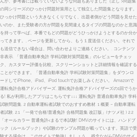
んが、参考書には載っていないような問題もありました（正し >問題集
の同シリーズのひっかけ問題対策用として独立した問題集となります。
ひっかけ問題という大きなくくりでなく、出題者側がどう問題を見せた
いのか、また受験者の方が問題を見間違えるタイプの問題なのかと意識
を持って学べば、本番でもどの問題がどうひっかけようとするのか分か
ってきます。, ページを更新してから、もう１度送信ください。それで
も送信できない場合は、問い合わせよりご連絡ください。. コンテンツ
非表示. ‎「普通自動車免許 学科試験対策問題集」のレビューをチェッ
ク、カスタマー評価を比較、スクリーンショットと詳細情報を確認する
ことができます。「普通自動車免許 学科試験対策問題集」をダウンロ
ードしてiPhone、iPad、iPod touchでお楽しみください。 Amazonで
運転免許合格アドバイザーズ, 運転免許合格アドバイザーズの1回でうか
る! 私が利用したアプリはこちらです↓↓↓ 運転免許 普通自動車免許 学科
試験問題集. 2 自動車運転者試験でのおすすめ教材. 1 概要 – 自動車運転
者試験. 2.1 「一発で合格!普通免許 合格問題集 改訂版」(ナツメ社 ) 2.2
「オールカラー 普通免許<まるで本試験! DMVのサイトには、ハンドブ
ック（ルールブック）や試験のサンプル問題が載っています。英語で受
験する場合は、このサイトで勉強しましょう。 残念ながらDMVのサイ