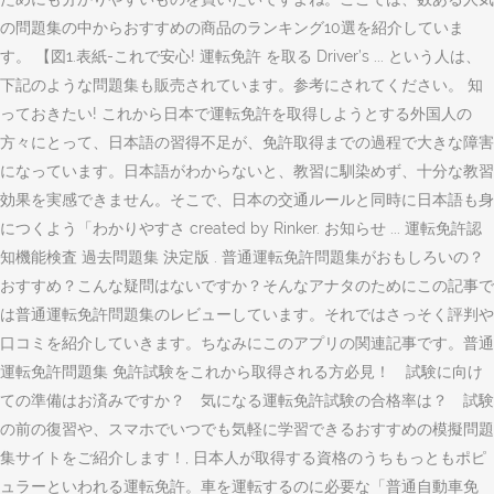
の問題集の中からおすすめの商品のランキング10選を紹介していま
す。 【図1.表紙-これで安心! 運転免許 を取る Driver’s ... という人は、
下記のような問題集も販売されています。参考にされてください。 知
っておきたい! これから日本で運転免許を取得しようとする外国人の
方々にとって、日本語の習得不足が、免許取得までの過程で大きな障害
になっています。日本語がわからないと、教習に馴染めず、十分な教習
効果を実感できません。そこで、日本の交通ルールと同時に日本語も身
につくよう「わかりやすさ created by Rinker. お知らせ ... 運転免許認
知機能検査 過去問題集 決定版 . 普通運転免許問題集がおもしろいの？
おすすめ？こんな疑問はないですか？そんなアナタのためにこの記事で
は普通運転免許問題集のレビューしています。それではさっそく評判や
口コミを紹介していきます。ちなみにこのアプリの関連記事です。普通
運転免許問題集 免許試験をこれから取得される方必見！ 試験に向け
ての準備はお済みですか？ 気になる運転免許試験の合格率は？ 試験
の前の復習や、スマホでいつでも気軽に学習できるおすすめの模擬問題
集サイトをご紹介します！, 日本人が取得する資格のうちもっともポピ
ュラーといわれる運転免許。車を運転するのに必要な「普通自動車免