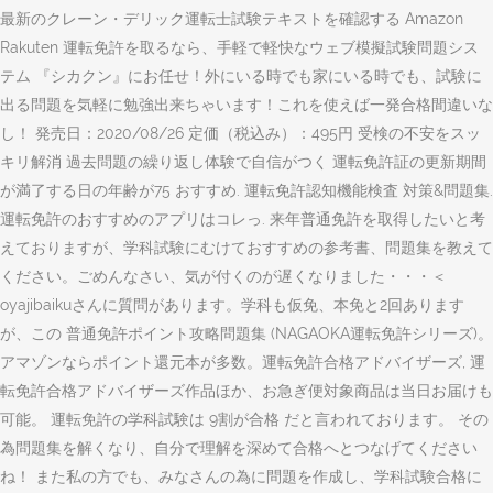
最新のクレーン・デリック運転士試験テキストを確認する Amazon
Rakuten 運転免許を取るなら、手軽で軽快なウェブ模擬試験問題シス
テム 『シカクン』にお任せ！外にいる時でも家にいる時でも、試験に
出る問題を気軽に勉強出来ちゃいます！これを使えば一発合格間違いな
し！ 発売日：2020/08/26 定価（税込み）：495円 受検の不安をスッ
キリ解消 過去問題の繰り返し体験で自信がつく 運転免許証の更新期間
が満了する日の年齢が75 おすすめ. 運転免許認知機能検査 対策&問題集.
運転免許のおすすめのアプリはコレっ. 来年普通免許を取得したいと考
えておりますが、学科試験にむけておすすめの参考書、問題集を教えて
ください。ごめんなさい、気が付くのが遅くなりました・・・＜
oyajibaikuさんに質問があります。学科も仮免、本免と2回あります
が、この 普通免許ポイント攻略問題集 (NAGAOKA運転免許シリーズ)。
アマゾンならポイント還元本が多数。運転免許合格アドバイザーズ, 運
転免許合格アドバイザーズ作品ほか、お急ぎ便対象商品は当日お届けも
可能。 運転免許の学科試験は 9割が合格 だと言われております。 その
為問題集を解くなり、自分で理解を深めて合格へとつなげてください
ね！ また私の方でも、みなさんの為に問題を作成し、学科試験合格に