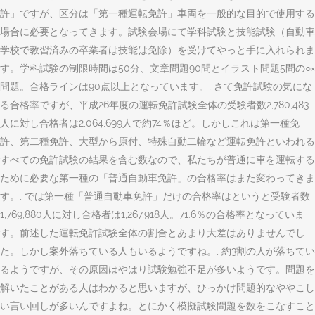
許」ですが、区分は「第一種運転免許」車両を一般的な目的で使用する
場合に必要となってきます。試験会場にて学科試験と技能試験（自動車
学校で教習済みの卒業者は技能は免除）を受けてやっと手に入れられま
す。学科試験の制限時間は50分、文章問題90問とイラスト問題5問の○×
問題。合格ラインは90点以上となっています。, さて免許試験の気にな
る合格率ですが、平成26年度の運転免許試験全体の受験者数2,780,483
人に対し合格者は2,064,699人で約74％ほど。しかしこれは第一種免
許、第二種免許、大型から原付、特殊自動二輪など運転免許といわれる
すべての免許試験の結果を含む数なので、私たちが普通に車を運転する
ために必要な第一種の「普通自動車免許」の合格率はまた変わってきま
す。, では第一種「普通自動車免許」だけの合格率はというと受験者数
1,769,880人に対し合格者は1,267,918人。71.6％の合格率となっていま
す。前述した運転免許試験全体の割合とあまり大差はありませんでし
た。しかし案外落ちている人もいるようですね。, 約3割の人が落ちてい
るようですが、その原因はやはり試験勉強不足が多いようです。問題を
解いたことがある人はわかると思いますが、ひっかけ問題的なややこし
い言い回しが多いんですよね。とにかく模擬試験問題を数をこなすこと