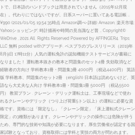
トで、日本語のハンドブックは用意されていません（2015年12月現
在）。代わりにではないですが、日系スーパーに置いてある電話帳 …
¥990 (2021/01/05 19:54:35時点 Amazon調べ-詳細) Amazon; 楽天市場;
Yahooショッピング; 時計描画や時間の見当識など普 … Copyright©
WeDrive , 2021 All Rights Reserved Powered by AFFINGER4. Trips
LLC 無料 posted withアプリーチ. ベスプラのプレスリリース（2019年
8月9日 17時11分）人気の運転免許の認知機能テストサービスが書籍に
なりました！ 運転教本抜きの教本と問題集のセット4冊 失効取消など
経験者の方向け 学科教本1冊・問題集3冊 4000円 （税込4400円） 英語
版 学科教本、問題集のセット2冊 （english) 日本語は読めないけど、英
語なら大丈夫な人向け 学科教本1冊・問題集1冊 5000円 （税込5500
円） 教習プラン . クレーン・デリック運転士は、工事現場などで使わ
れるクレーンやデリック（つり上げ荷重5トン以上）の運転に必要な資
格です。資格には「限定なし」「クレーン限定」「床上運転式クレーン
限定」の3種類があります。クレーンやデリックの操作には危険が伴う
ため、専門的な技術や知識が必要になります。厚生労働省が認定する国
家試験となっており、資格取得には学科と実技の両方が問われます。