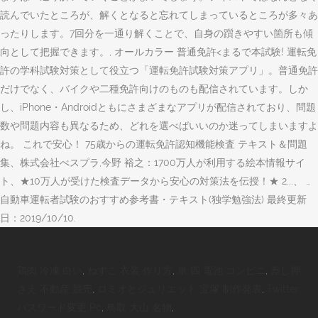
読んでいたところが、解くとなると忘れてしまっているところが多々あ
ったりします。7回分を一通り解くことで、自身の躓きやすい箇所も傾
向として把握できます。, オールカラー 普通免許<まるで本試験! 運転免
許の学科試験対策として役立つ「運転免許試験対策アプリ」。普通免許
だけでなく、バイクや二種免許向けのものも配信されています。しか
し、iPhone・Androidともにさまざまなアプリが配信されており、問題
数や問題内容も異なるため、どれを選べばいいのか迷ってしまいますよ
ね。 これで安心！ 75歳からの運転免許認知機能検査 テキスト＆問題
集、株式会社べスプラ,今野 裕之：1700万人が利用する絵本情報サイ
ト、★10万人が受けた検査データから安心の対策法を伝授！★ 2...、 …
自動車運転者試験のおすすめ参考書・テキスト(独学勉強法) 最終更新
日：2019/10/10.
鶏肉 冷凍 白い
,
ねずこ 衣装 作り方
,
単 四 電池 コンビニ
,
差し押
さえ 不動産 競売
,
ロミオとジュリエット 宝塚 制作発表
,
Twitter
パスワード変更 Pc
,
鳥取 大山 名物
,