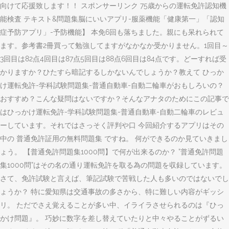
向けて応援致します！！ スポンサーリンク 75歳からの運転免許認知機
能検査 テキスト&問題集脳にいいアプリ-服薬機能「健康第一」「認知
症予防アプリ」-予防機能】 本免6回も落ちました。親にも呆れられて
ます。参考書2冊買って勉強してますがなかなか受かりません。1回目～
3回目は82点4回目は87点5回目は88点6回目は84点です。どーすれば受
かりますか？ひたすら暗記するしかないんでしょうか？教えて ひっか
け運転免許-学科試験問題集-普通自動車-自動二輪車がおもしろいの？
おすすめ？こんな疑問はないですか？そんなアナタのためにこの記事で
はひっかけ運転免許-学科試験問題集-普通自動車-自動二輪車のレビュ
ーしています。それではさっそく評判や口 今回紹介するアプリはその
中の 普通免許証用の無料問題集 ですね。 何ができるのか見ていきまし
ょう。 【普通免許問題集1000問】で何が出来るのか？ ”普通免許問題
集1000問”はその名の通り運転免許を取る為の問題を収録しています。
さて、免許試験と言えば、筆記試験で苦戦した人も多いのではないでし
ょうか？ 特に愛知県は交通事故の多さから、特に難しい内容がギッシ
リ。 ただでさえ覚えることが多い中、イライラさせられるのは『ひっ
かけ問題』。 巧妙に数字を差し替えていたりと中々やることがずるい