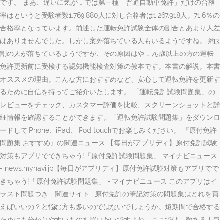
です。 まあ、違いに気が … では第一種「普通自動車免許」だけの合格
率はというと受験者数1,769,880人に対し合格者は1,267,918人。71.6％の
合格率となっています。前述した運転免許試験全体の割合とあまり大差
はありませんでした。しかし案外落ちている人もいるようですね。 約3
割の人が落ちているようですが、その原因はや … 75歳以上の方の運転
免許更新前に受検する認知機能検査対策の教本です。本書の解説。本書
オススメの理由。こんな方におすすめなど、安心して運転免許を更新す
るために自信を持ってご紹介いたします。 ‎「運転免許試験問題集」の
レビューをチェック、カスタマー評価を比較、スクリーンショットと詳
細情報を確認することができます。「運転免許試験問題集」をダウンロ
ードしてiPhone、iPad、iPod touchでお楽しみください。 『原付免許
問題集 おすすめ』の関連ニュース 【毎日がアプリディ】原付免許試験
対策もアプリでできちゃう!「原付免許試験問題集」 マイナビニュース
- news.mynavi.jp【毎日がアプリディ】原付免許試験対策もアプリでで
きちゃう!「原付免許試験問題集」 - マイナビニュース このアプリはイ
ラスト問題つき … 関連サイト . 原付免許の筆記対策の問題集はどれを買
えばいいの？と悩む方も多いのではないでしょうか。短期間で合格する
ためにも分かりやすいものを買いたいですよね。ここでは、数ある人気