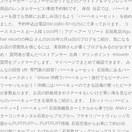
スウォーカー・シュノーケルセットなどのアウトドア＆マリンレジャー
用品のレンタルサービス(事前予約制)です。 保存. 当店では、バーベキ
ューを誰でも気軽にお楽しみ頂けるよう「バーベキューセット」を始め
ました。 予約申込は電話(tel:0980-87-0575)にて承っております。 コ
ース Aコース お一人様 1,000円 !｜アグ ヘアー リゾート 石垣島店(Agu
hair resort)の神山 さんの2020年11月14日のブログをご紹介。気になる
お店の雰囲気を感じるには、美容師さんが書くブログをみるのがおすす
め！ 質問者が選んだベストアンサー. 出典：マリンポイント. やloveや.
質問をブックマークします。 マイページでまとめて確認できます。 み
んなの回答 1件; 専門家の回答? バーベキューセット. 石垣島にあるバー
ベキュースポット「やlove 沖縄でバーベキュー！旅行でもビーチパー
リーやっちゃおう！沖縄にはバーベキューのできる設備の整ったビーチ
が多数あります。お店の鉄板焼きやステーキもいいけど青い海を見なが
らのバーベキューできる場所をご紹介します。 【ホットペッパービュ
ーティー】バーベキュー!! 石垣島離島ターミナルから車で5分; ANAイン
ターコンチネンタル石垣からプカプカへ; フサキリゾートヴィレッジ方
面からPUFFPUFFへ; PUFFPUFF情報. 石垣空港からお車にて約10分、
2017年にオープンしたばかりの「石垣島サン・グリーングラス リゾー