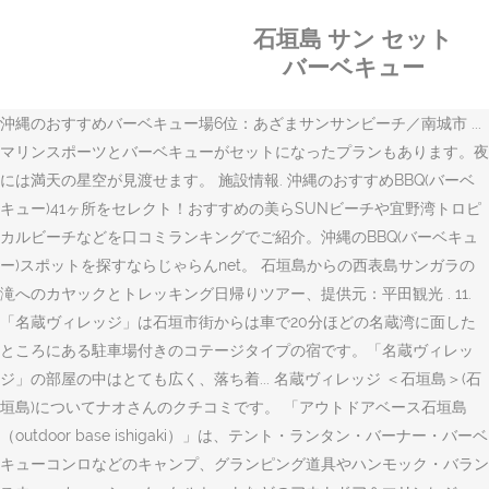
石垣島 サン セット
バーベキュー
沖縄のおすすめバーベキュー場6位：あざまサンサンビーチ／南城市 ...
マリンスポーツとバーベキューがセットになったプランもあります。夜
には満天の星空が見渡せます。 施設情報. 沖縄のおすすめBBQ(バーベ
キュー)41ヶ所をセレクト！おすすめの美らSUNビーチや宜野湾トロピ
カルビーチなどを口コミランキングでご紹介。沖縄のBBQ(バーベキュ
ー)スポットを探すならじゃらんnet。 石垣島からの西表島サンガラの
滝へのカヤックとトレッキング日帰りツアー、提供元：平田観光 . 11.
「名蔵ヴィレッジ」は石垣市街からは車で20分ほどの名蔵湾に面した
ところにある駐車場付きのコテージタイプの宿です。「名蔵ヴィレッ
ジ」の部屋の中はとても広く、落ち着... 名蔵ヴィレッジ ＜石垣島＞(石
垣島)についてナオさんのクチコミです。 「アウトドアベース石垣島
（outdoor base ishigaki）」は、テント・ランタン・バーナー・バーベ
キューコンロなどのキャンプ、グランピング道具やハンモック・バラン