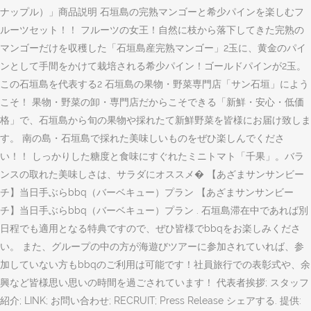
ナップル）」商品説明 石垣島の完熟マンゴーと希少パインを楽しむフ
ルーツセット！！ フルーツの女王！自然に枝から落下してきた完熟の
マンゴーだけを収穫した「石垣島産完熟マンゴー」2玉に、黄金のパイ
ンとして手間をかけて栽培される希少パイン！ゴールドパインが2玉。
この石垣島を代表する2 石垣島の果物・野菜専門店「サン石垣」によう
こそ！ 果物・野菜の卸・専門店だからこそできる「新鮮・安心・低価
格」で、石垣島から旬の果物や採れたて新鮮野菜を皆様にお届け致しま
す。 南の島・石垣島で採れた美味しいものをぜひ楽しんでくださ
い！！ しっかりした糖度と食味にすぐれたミニトマト「千果」。バラ
ンスの取れた美味しさは、サラダにオススメ� 【あざまサンサンビー
チ】当日手ぶらbbq（バーベキュー）プラン 【あざまサンサンビー
チ】当日手ぶらbbq（バーベキュー）プラン . 石垣島滞在中であれば別
日程でも適用となる特典ですので、ぜひ皆様でbbqをお楽しみくださ
い。 また、グループの中の方が海遊びツアーに参加されていれば、参
加していない方もbbqのご利用は可能です！社員旅行での表彰式や、余
興など皆様思い思いの時間を過ごされています！ 代表者挨拶; スタッフ
紹介; LINK; お問い合わせ; RECRUIT; Press Release シェアする. 提供: