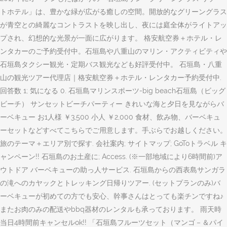
トホテル」は、豊かな緑が広がる癒しの空間。開放的なグリーングラス
が青空との綺麗なコントラストを映し出し、夜には庭全体がライトアッ
プされ、幻想的な光景が一面に広がります。 格安航空券＋ホテル・レ
ンタカーのご予約受付中。石垣島や八重山のマリン・アクティビティや
石垣島タクシー観光・定期バス観光なども好評受付中。 石垣島・八重
山の観光ツアー代理店｜格安航空券＋ホテル・レンタカー予約受付中.
回答数 1; 気になる 0. 石垣島マリンスポーツ-big beach石垣島（ビッグ
ビーチ） サンセットビーチパーティー きれいな海と夕日を見ながらバ
ーベキュー お1人様 ￥3,500 小人 ￥2,000 食材、飲み物、バーベキュ
ーセットなどすべてこちらでご用意します。手ぶらでお越しください。
旅のテーマ＋エリア別で探す. 会社案内; サイトマップ; GoToトラベル キ
ャンペーン!! 石垣島のお土産に; Access. (※一部地域により6時間前)ア
ウトドア バーベキューの助っ人サービス. 石垣島からの西表島サンガラ
の滝へのカヤックとトレッキング日帰りツアー. (セットプランのみ)バ
ーベキューが初めての方でも安心、幹事さんはとっても楽チンですね♪
またお肉のみの配送やbbq器材のレンタルも承っております。 雨天時
当日4時間前キャンセルok!! 「石垣島フルーツセット（マンゴ－＆パイ