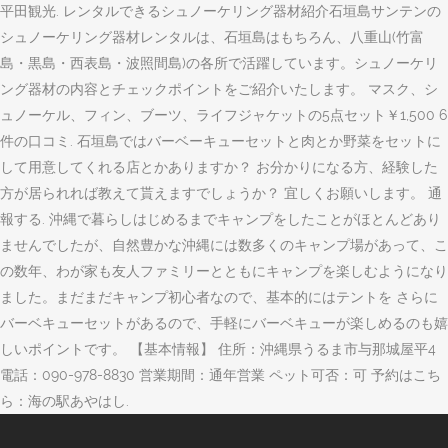
平田観光. レンタルできるシュノーケリング器材紹介石垣島サンテンの
シュノーケリング器材レンタルは、石垣島はもちろん、八重山(竹富
島・黒島・西表島・波照間島)の各所で活躍しています。シュノーケリ
ング器材の内容とチェックポイントをご紹介いたします。 マスク、シ
ュノーケル、フィン、ブーツ、ライフジャケットの5点セット￥1,500 6
件の口コミ. 石垣島ではバーベーキューセットと肉とか野菜をセットに
して用意してくれる店とかありますか？ お分かりになる方、経験した
方が居られれば教えて貰えますでしょうか？ 宜しくお願いします。 通
報する. 沖縄で暮らしはじめるまでキャンプをしたことがほとんどあり
ませんでしたが、自然豊かな沖縄には数多くのキャンプ場があって、こ
の数年、わが家も友人ファミリーとともにキャンプを楽しむようになり
ました。まだまだキャンプ初心者なので、基本的にはテントを さらに
バーベキューセットがあるので、手軽にバーベキューが楽しめるのも嬉
しいポイントです。 【基本情報】 住所：沖縄県うるま市与那城屋平4
電話：090-978-8830 営業期間：通年営業 ペット可否：可 予約はこち
ら：海の駅あやはし.