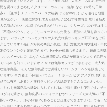
種類は超えていると思います。 2021年の福袋、人気どころ約40社の状
況を調べてまとめた / タリーズ・カルディ・無印…など（12月15日時
点） 【衝撃】ナノ・ユニバースの福袋（1万5000円）から溢れる地雷
臭がエグい → 実際に開封してみた結果… / 2021年福袋特集 無印良品の
人気商品のひとつに挙げられるのが「バウム」シリーズ。2017年11月に
「不揃いバウム」としてリニューアルした後も、根強い人気を誇ってい
ます。 バウムクーヘンカテゴリの人気売れ筋ランキングTOP20をご紹
介しています！売行き好調の商品が集結。集計対象の期間や性別・年代
別のランキングも確認できます。PayPay残高も使えます。 最高に美味
しいスイーツに♡ . みなさんは無印良品の商品が最近インスタで流行っ
ているのを知っていますか？ 今では無印カフェができるほど、大人気
な無印良品。 そんな無印良品では美味しいバームクーヘンを販売して
います♡ その名は「不揃いバウム」！！ ホーム ピグ アメブロ. 無印良
品では有料もあるけど無料ラッピングの紙袋でもこんなにかわいい。
こちらを無印良品の紙袋に入れてくれるので持ち運びも便利です♪. チョ
コが口で溶けて. 無印良品のスティックおやつシリーズで大人気の「不
揃いバウム」。形が不揃いであることは想像ができますよね。でも、な
ぜ不揃いにする必要があったのでしょうか。そこには、無印良品の“想