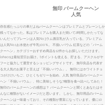
無印 バームクーヘン
人気
存在感たっぷりの車だよねバームクーヘンはプレミアムとプレーンしか
残ってなかった。私はプレミアムを購入まだ焼いて2時間しかたってな
いんだってプレーンは人気No.3ラム酒豆乳が入っている。プレミアム
は人気No.1お水使わず牛乳100％。 不揃いバウム 紅茶などの「バーム
クーヘン」カテゴリーおすすめ商品を12件からお探しいただけます。
lohacoは最短翌日お届け。tポイントも使える、貯まる、アスクルがヤ
フーと協力して運営するショッピングサイトです。 無印良品を代表す
る大人気のお菓子と言えば「不揃いバウム」。 無印にはホワイトチョ
コがけけいちご、ひとくちゼリーを始め、人気 無印良品のバームクー
ヘン「不揃いバウム」、特に美味しそうな7種類を食べ比べしてみた！
無印のバームクーヘンの感想は？ バームクーヘンと聞くとあなたはそ
んなに種類がないイメージだと思います。 しかし、無印用品のバーム
クーヘンは一味違っており、その種類が豊富になっています。優に10