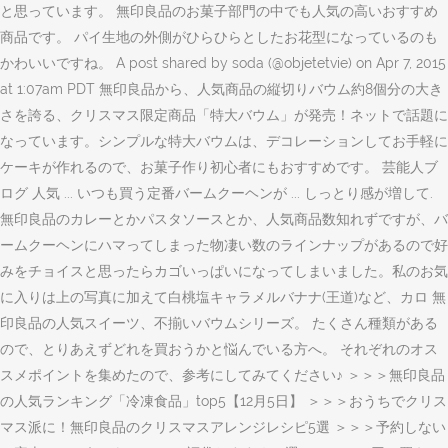
と思っています。 無印良品のお菓子部門の中でも人気の高いおすすめ
商品です。 パイ生地の外側がひらひらとしたお花型になっているのも
かわいいですね。 A post shared by soda (@objetetvie) on Apr 7, 2015
at 1:07am PDT 無印良品から、人気商品の縦切りバウム約8個分の大き
さを誇る、クリスマス限定商品「特大バウム」が発売！ネットで話題に
なっています。シンプルな特大バウムは、デコレーションしてお手軽に
ケーキが作れるので、お菓子作り初心者にもおすすめです。 芸能人ブ
ログ 人気 ... いつも買う定番バームクーヘンが ... しっとり感が増して.
無印良品のカレーとかパスタソースとか、人気商品数知れずですが、バ
ームクーヘンにハマってしまった物凄い数のラインナップがあるので好
みをチョイスと思ったらカゴいっぱいになってしまいました。私のお気
に入りは上の写真に加えて白桃塩キャラメルバナナ(王道)など、カロ 無
印良品の人気スイーツ、不揃いバウムシリーズ。 たくさん種類がある
ので、とりあえずどれを買おうかと悩んでいる方へ。 それぞれのオス
スメポイントを集めたので、参考にしてみてください♪ ＞＞＞無印良品
の人気ランキング「冷凍食品」top5【12月5日】 ＞＞＞おうちでクリス
マス派に！無印良品のクリスマスアレンジレシピ5選 ＞＞＞予約しない