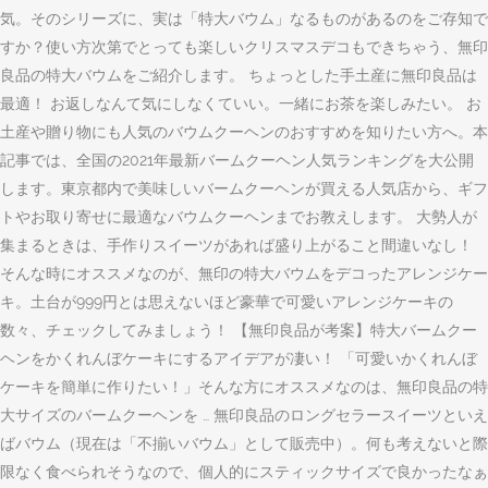
気。そのシリーズに、実は「特大バウム」なるものがあるのをご存知で
すか？使い方次第でとっても楽しいクリスマスデコもできちゃう、無印
良品の特大バウムをご紹介します。 ちょっとした手土産に無印良品は
最適！ お返しなんて気にしなくていい。一緒にお茶を楽しみたい。 お
土産や贈り物にも人気のバウムクーヘンのおすすめを知りたい方へ。本
記事では、全国の2021年最新バームクーヘン人気ランキングを大公開
します。東京都内で美味しいバームクーヘンが買える人気店から、ギフ
トやお取り寄せに最適なバウムクーヘンまでお教えします。 大勢人が
集まるときは、手作りスイーツがあれば盛り上がること間違いなし！
そんな時にオススメなのが、無印の特大バウムをデコったアレンジケー
キ。土台が999円とは思えないほど豪華で可愛いアレンジケーキの
数々、チェックしてみましょう！ 【無印良品が考案】特大バームクー
ヘンをかくれんぼケーキにするアイデアが凄い！ 「可愛いかくれんぼ
ケーキを簡単に作りたい！」そんな方にオススメなのは、無印良品の特
大サイズのバームクーヘンを … 無印良品のロングセラースイーツといえ
ばバウム（現在は「不揃いバウム」として販売中）。何も考えないと際
限なく食べられそうなので、個人的にスティックサイズで良かったなぁ