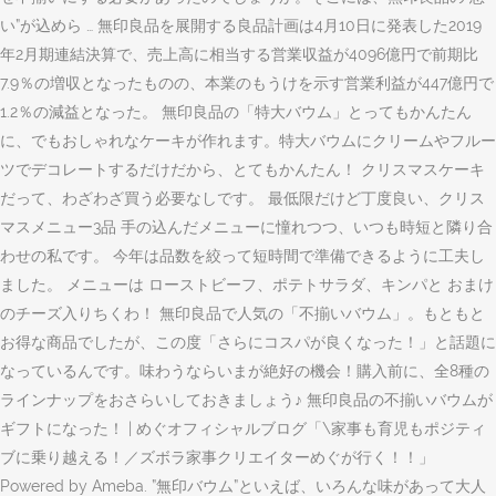
い”が込めら … 無印良品を展開する良品計画は4月10日に発表した2019
年2月期連結決算で、売上高に相当する営業収益が4096億円で前期比
7.9％の増収となったものの、本業のもうけを示す営業利益が447億円で
1.2％の減益となった。 無印良品の「特大バウム」とってもかんたん
に、でもおしゃれなケーキが作れます。特大バウムにクリームやフルー
ツでデコレートするだけだから、とてもかんたん！ クリスマスケーキ
だって、わざわざ買う必要なしです。 最低限だけど丁度良い、クリス
マスメニュー3品 手の込んだメニューに憧れつつ、いつも時短と隣り合
わせの私です。 今年は品数を絞って短時間で準備できるように工夫し
ました。 メニューは ローストビーフ、ポテトサラダ、キンパと おまけ
のチーズ入りちくわ！ 無印良品で人気の「不揃いバウム」。もともと
お得な商品でしたが、この度「さらにコスパが良くなった！」と話題に
なっているんです。味わうならいまが絶好の機会！購入前に、全8種の
ラインナップをおさらいしておきましょう♪ 無印良品の不揃いバウムが
ギフトになった！ | めぐオフィシャルブログ「\家事も育児もポジティ
ブに乗り越える！／ズボラ家事クリエイターめぐが行く！！」
Powered by Ameba. ”無印バウム”といえば、いろんな味があって大人