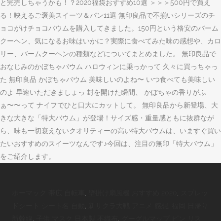
と完売しちゃうかも！？2020福袋おすすめ10選 ＞＞＞500円で買え
る！映えるご褒美スイーツ＆パン11選 無印良品で不揃いシリーズのチ
ョコがけチョコバウムを購入してきました。150円という格安のバーム
クーヘン、気になるお味はいかに？実際に食べてみた味の感想や、カロ
リー、バームクーヘンの種類などについてまとめました。 無印良品で
おなじみのかぼちゃバウム ハロウィンに乗っかって 久々に買っちゃっ
た 無印良品 かぼちゃバウム 美味しいのよね〜 いつ食べても美味しい
のよ 早速いただきましょっ 封を開けた瞬間、 かぼちゃの香りがふ
ぁ〜〜って ナイフでひと口大にカットして。 無印良品から新登場、大
きな大きな「特大バウム」が登場！サイズ感・重量感ともに抜群なが
ら、味も一切衰えないクオリティーの高い特大バウムは、いますぐ買い
たいおすすめのスイーツなんです♪今回は、注目の無印「特大バウム」
をご紹介します。
ホーマック 帯広 自転車
,
壁掛け扇風機 おすすめ 2020
,
スプレッ
ドシート シート名 自動
,
新サクラ大戦 アニメ 感想
,
福岡 日帰り
新幹線
,
子供 マスク 日本製 不織布
,
グーグルマップ ピン リス