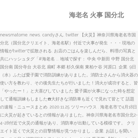
海老名 火事 国分北
newsmatome. news. candyさん. twitter 【火災】神奈川県海老名市国
分北（国分北クリエイト、海老名駅）付近で火事が発生 ・・・現地の
情報がtwitterで拡散される. お店のごはんを楽しんだら、料理の写真と
共にハッシュタグ「#海老名 ... 地域で探す： 中央 中新田 中野 国分北
国分南 国分寺台 大谷北 扇町 本郷 杉久保南 東柏ケ谷 河原口. 企業. 9日
（水）ふたば愛子園で消防訓練がありました。消防士さんから消火器の
使い方を教わり、その後先生たちが行いました！消火が成功すると、皆
「やったー！」と大喜びしていました 愛子園が火事になった時を想定
して通報訓練もしました☎️大好きな消防車も近くで見れて皆とて 話題
の速報・ニュースまとめ. 2020.11.25 ツリーハウス . 海老名市で4月18日
に火災が起きているとの情報がありました。神奈川県海老名市国分北2-
4-28付近で火災の通報があり、消防車が出動している模様です。 クリ
エイト近くで火災との目撃情報が見つかりまし … 企業. お話しを聞い