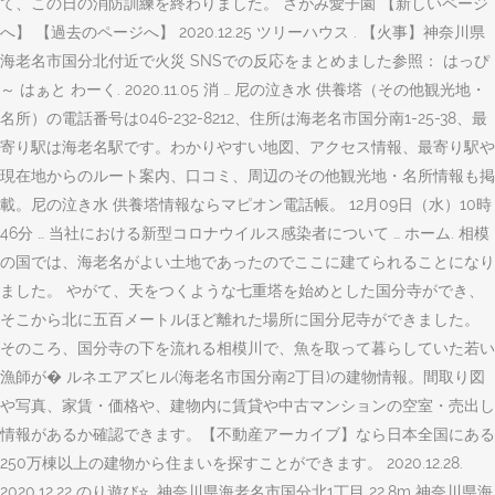
て、この日の消防訓練を終わりました。 さがみ愛子園 【新しいページ
へ】 【過去のページへ】 2020.12.25 ツリーハウス . 【火事】神奈川県
海老名市国分北付近で火災 SNSでの反応をまとめました参照： はっぴ
～ はぁと わーく. 2020.11.05 消 … 尼の泣き水 供養塔（その他観光地・
名所）の電話番号は046-232-8212、住所は海老名市国分南1-25-38、最
寄り駅は海老名駅です。わかりやすい地図、アクセス情報、最寄り駅や
現在地からのルート案内、口コミ、周辺のその他観光地・名所情報も掲
載。尼の泣き水 供養塔情報ならマピオン電話帳。 12月09日（水）10時
46分 … 当社における新型コロナウイルス感染者について … ホーム. 相模
の国では、海老名がよい土地であったのでここに建てられることになり
ました。 やがて、天をつくような七重塔を始めとした国分寺ができ、
そこから北に五百メートルほど離れた場所に国分尼寺ができました。
そのころ、国分寺の下を流れる相模川で、魚を取って暮らしていた若い
漁師が� ルネエアズヒル(海老名市国分南2丁目)の建物情報。間取り図
や写真、家賃・価格や、建物内に賃貸や中古マンションの空室・売出し
情報があるか確認できます。【不動産アーカイブ】なら日本全国にある
250万棟以上の建物から住まいを探すことができます。 2020.12.28.
2020.12.22 のり遊び⭐️. 神奈川県海老名市国分北1丁目 22.8m 神奈川県海