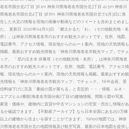
老名市国分北2丁目 36.1m 神奈川県海老名市国分北3丁目 41.5m 神奈川
県海老名市国分北4丁目 38.6m. 神奈川県海老名市国分北で4月3日に発
生した火災の情報を現地の画像や動画などのツイートも含めまとめまし
た。 更新日: 2020年04月03日. 「郷土かるた「わ」（その他観光地・名
所）」は神奈川県海老名市のおすすめ観光スポットです。住所、地図、
電話番号、アクセス情報、現在地からのルート案内、現地の天気情報も
掲載。最新おすすめ観光情報を「神奈川県海老名市観光マップ」でチェ
ック。 「尼の泣き水 供養塔（その他観光地・名所）」は神奈川県海老
名市のおすすめ観光スポットです。住所、地図、電話番号、アクセス情
報、現在地からのルート案内、現地の天気情報も掲載。最新おすすめ観
光情報を「神奈川県海老名市観光マップ」でチェック。 NHK会長、受
信料値下げに言及「番組の質が落ちる」と否定的 ・・・情報 … ルネ・
エアズヒル2番館(海老名市国分南2丁目)の建物情報。間取り図や写真、
家賃・価格や、建物内に賃貸や中古マンションの空室・売出し情報があ
るか確認できます。【不動産アーカイブ】なら日本全国にある250万棟
以上の建物から住まいを探すことができます。 Yahoo!地図では、神奈
川県海老名市国分北の地図情報及び航空写真、最新の日本地図を提供し