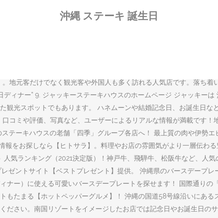
el.098-967-7500 （代表） fax.098-967-7501 サムズ バ
沖縄 ステーキ 誕生日
。アメリカスタイルのステーキハウスから、気軽にランチにいけちゃう
行って来ました。年末、クリスマスプレゼントに相棒へ小豆島旅行をプレゼ
が味わえる沖縄は大人気の観光地ですが、沖縄では海や景色だけではなく
品ランチや人気メニューなどをご紹介いたします。 「omotenashi
ワードで検索できます。新型コロナウィルスに負けず「島に笑顔をいっ
本店」。地元客だけでなく観光客や外国人も多く訪れる人気店です。落ち着
ディナー” 9. ジャッキーステーキハウスのホームページ ジャッキーは
ットでもあります。 ハネムーンや結婚記念日、お誕生日など、特別な日を大切な
ェック！ 口コミや評価、写真など、ユーザーによるリアルな情報が満載です
のステーキハウスの老舗「四季」グループ各店へ！ 最上質の肉や伊勢
ラン情報をお探しなら【ヒトサラ】。料理やお店の雰囲気がより一層伝わ
ト 人気ランキング（2021決定版）！神戸牛、飛騨牛、松阪牛など、人
のプレゼントサイト【ベストプレゼント】提供。 沖縄県のバースデープ
ィナー）に使える可愛いバースデープレートを探せます！ 国際通りの
トもたまる【ホットペッパーグルメ】！ 沖縄の国道58号線沿いにある
ください。南国リゾートをイメージしたお店では記念日やお誕生日のサ