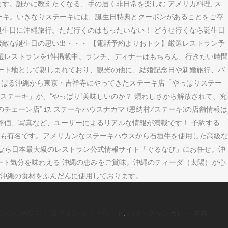
す。誰かに教えたくなる、手の届く非日常を楽しむ アメリカ料理, ス
りステーキ。いきなりステーキには、誕生日特典とクーポンがあることをご存
誕生日に沖縄旅行。ただ行くのはもったいない！ どうせ行くなら誕生日
素敵な誕生日の思い出・・・ 【電話予約よりおトク】厳選レストラン予
選レストランを1件掲載中。ランチ、ディナーはもちろん、行きたい時間
ゾート地として親しまれており、観光の他に、結婚記念日や新婚旅行、バ
はるばる沖縄から東京・吉祥寺にやってきたステーキ店「やっぱりステー
テーキ」が、“やっぱり”美味しいのか？ 煩わしさから解放されて、究
チェーン店” 17. ステーキハウスナカマ (恩納村/ステーキ)の店舗情報は
や評価、写真など、ユーザーによるリアルな情報が満載です！ 予約する.
も有名です。アメリカンなステーキハウスから石垣牛を使用した高級な
探しなら日本最大級のレストラン公式情報サイト「ぐるなび」にお任せ。沖
ゾート気分を味わえる 沖縄の恵みをご賞味。沖縄のティーダ（太陽）が心
沖縄の食材をふんだんに使用しております。
ドバン
,
カルディ 白ワイン レッドウッド
,
バターチキンカレー 本格