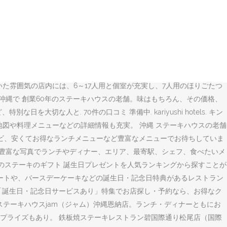
イザシー 那覇市小禄バイパス店. 東京発 沖縄旅行中、何を食べようか悩んだら「ステーキ」
ステーキ屋さんまで…沖縄はステーキの激戦区なんです♪飲んだ後のシメ
ントしたところ今度は私の誕生日プレゼントに旅行...』宜野湾・北
沖縄グルメも満載です。数多くある名店のひとつ、沖縄のステーキハウス
〜TakeOut沖縄」は、沖縄県内のテイクアウトや宅配デリバリーを検索で
ぱい届けること！」これがテイクアウト沖縄のミッションです。 沖縄
いた雰囲気の店内には、6～17人用と個室が充実し、7人用のほりごたつ
 沖縄で 創業60年のステーキハウスの老舗。味はもちろん、その価格、
人と. 70件の口コミ 準備中. kariyushi hotels. キン
！地図や料理メニューなどの詳細情報も充実。 沖縄 ステーキハウスの老舗
エビ、安くてお得なランチメニューなど豊富なメニューでお待ちしていま
る豊富な写真でランチやディナー、エリア、最寄駅、シェフ、食べたいメ
気のステーキのギフト 誕生日プレゼントを人気ランキングから探すことが
レートや、バースデーケーキなどの誕生日・記念日特典があるレストラン
「誕生日・記念日サービスあり」特集でお店探し・予約なら、お得なク
ステーキハウスjam（ジャム）沖縄恩納店。ランチ・ディナーともにお
プライズもあり。 鉄板焼ステーキレストラン碧国際通り松尾店（国際