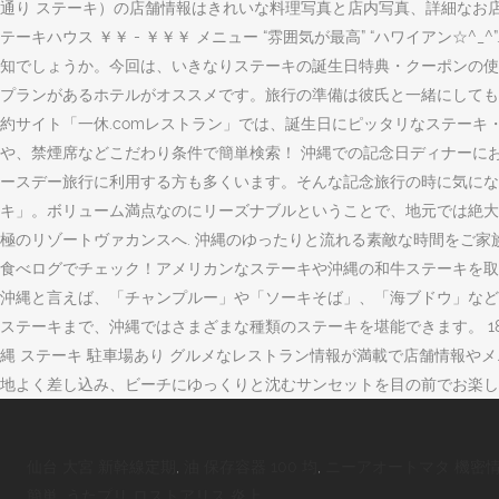
通り ステーキ）の店舗情報はきれいな料理写真と店内写真、詳細なお
テーキハウス ￥￥ - ￥￥￥ メニュー “雰囲気が最高” “ハワイア
知でしょうか。今回は、いきなりステーキの誕生日特典・クーポンの使
プランがあるホテルがオススメです。旅行の準備は彼氏と一緒にしても
約サイト「一休.comレストラン」では、誕生日にピッタリなステーキ
や、禁煙席などこだわり条件で簡単検索！ 沖縄での記念日ディナーに
ースデー旅行に利用する方も多くいます。そんな記念旅行の時に気にな
キ」。ボリューム満点なのにリーズナブルということで、地元では絶大
極のリゾートヴァカンスへ. 沖縄のゆったりと流れる素敵な時間をご家族で愉し
食べログでチェック！アメリカンなステーキや沖縄の和牛ステーキを取り
沖縄と言えば、「チャンプルー」や「ソーキそば」、「海ブドウ」など
ステーキまで、沖縄ではさまざまな種類のステーキを堪能できます。 1
縄 ステーキ 駐車場あり グルメなレストラン情報が満載で店舗情報や
地よく差し込み、ビーチにゆっくりと沈むサンセットを目の前でお楽し
仙台 大宮 新幹線定期
,
油 保存容器 100 均
,
ニーアオートマタ 機密情
簡単
,
うたプリ ロストアリス 炎上
,