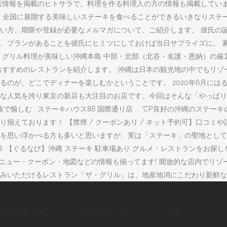
店情報を掲載のヒトサラで。料理を作る料理人の方の情報も掲載していま
ン☆^_^”. 全国に展開する美味しいステーキを食べることができるいきな
い方、期限や登録が必要なメルマガについて、ご紹介します。 彼氏の
、プランがあることを彼氏にヒミツにしておけば当日サプライズに。 
・グリル料理が美味しい沖縄本島 中部・北部（北谷・名護・恩納）の厳
おすすめのレストランを紹介します。 沖縄は日本の観光地の中でもリ
るのが、どこでディナーを楽しむかということです。 2020年6月に
な人気を誇り東京の新店も大注目のお店です。今回はそんな「やっぱりス
む . ステーキハウス88 国際通り店 ... “CP良好の沖縄のステーキの
揃えております！ 【禁煙 / クーポンあり / ネット予約可】口コミ
を思い浮かべる方も多いと思いますが、実は「ステーキ」の聖地として
8. 【ぐるなび】沖縄 ステーキ 駐車場あり グルメ・レストランをお
メニュー・クーポン・地図などの情報も揃ってます! 開放的な店内でリ
みいただけるレストラン「ザ・グリル」は、地産地消にこだわり新鮮な
報の奪還 考察
,
ジョジョ 海外の反応 1部
,
ブレイリオ 手帳 カバー コー