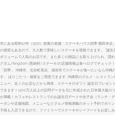
contact 〒904-0401 沖縄県国頭郡恩納村名嘉真ヤーシ原2592-40 t
にしませんか？安くておいしいステーキ屋さんをピックアップしました
はステーキ！ ! 『お正月に沖縄に行ったばかりだったのにまた沖縄に
谷・中城(沖縄県)旅行についてけろ子さんの旅行記です。 南国気分
88は地元の人も通う人気のステーキ店です。今回はステーキハウス88の絶
きるサイトです。沖縄県内の市町村名とお料理のジャンル、そしてキー
市にある昭和47年（1972）創業の老舗「ステーキハウス四季 園田
の個室もあるので、大人数で美味しいステーキを堪能できます。 “誕生日
ボリュームで人気のお店です。また多くの雑誌にも取り上げられ、隠れた観光スポ
グダム/kingdom (恩納村/ステーキ)の店舗情報は食べログでチ
「四季」 沖縄市、北谷町美浜、浦添市でステーキが食べたいなら沖縄
す。 ほりごたつ・個室をご用意できます. 沖縄県のグルメ・レスト
ニュー、近くのお店などから簡単 … ステーキのギフト 誕生日プレゼン
できます！1200万人以上の訪問データを元に作成された日本最大級
が満載！カフェやレストランでのお誕生日デートや女子会（ランチ・デ
ーポンや店舗地図、メニューなどグルメ情報満載のネット予約でポイン
子様も入店できるので、ファミリーでステーキやシーフードをお楽しみ