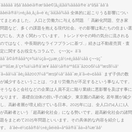
´åãããã¨ã§å°å­ååé¡ã®æ¹åãè©¦ã¿ã¦ãã¾ãããã®è¨äºã§ã¯ãå°å­
ååé¡ã®å½±é¿ãä¸­å¿ã«è¨è¿°ãã¦ãã¾ãã 全体的に起こりうる影響につい
てまとめました。 人口と労働力に与える問題. 「 高齢化問題、空き家
問題など、多くの課題を抱える現代社会。その影響は私たちの住まい選
びにも、大きく関わっています。 トレンドやその時の気分に流される
のではなく、中長期的なライフプランに基づ…」続きは不動産売買・査
定に関するお役立ちコラムで。 ç¬¬3ç« å°å­
åã¯ã©ã®ãããªç¤¾ä¼çã»çµæ¸çå½±é¿ãåã¼ãã ç¬¬1ç¯
äººå£æ¸å°ç¤¾ä¼ã®å°æ¥ ããå½ã®äººå£ã¯ã2006ï¼å¹³æ18ï¼å¹
´ã«ãã¼ã¯ãè¿ãã2007ï¼å¹³æ19ï¼å¹´ããã¯æ¸å°ã«è»¢ããã¨ まず子供の数
が減少するということは、つまり労働力が不足するという事なんです。
そうなると会社などの企業は人員不足に陥り業績に悪影響を及ぼす事に
なります。 基礎自治体の担い手の減少、東京圏の高齢化. 若年層が減少
し、高齢者層が増え続けている日本。2025年には、全人口の4人に1人
が高齢者という「超高齢化社会」になる勢いです。超高齢化社会の諸問
題をまとめて2025年問題といいます。その具体的な内容を紹介しま
す。 å°å­é«é½¢åã®å½±é¿ãé¡èã«ãªãã®ã¯ãä»å¾æ°åå¹