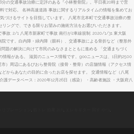
8分の交通事故治療に定評のある『小林整骨院』。平日夜20時まで営
料で対応。 名神高速道路 事故に関するリアルタイムの情報を集めてお
気づけるサイトを目指しています。 八尾市北本町で交通事故治療の整
セリングで、できる限りお望みの施術方法をお選びいただきます。
故; 2/1 八尾市新家町で事故 南行が2車線規制; 2020/1/31 東大阪
物病院です。白内障・緑内障（眼科）、交通事故による骨折など（整形外
通問題の解決に向けて市民のみなさまとともに進める 「交通まちづく
るとの情報がある。 滋賀のニュース情報です。gooニュースは、1日約2500
尾市）周辺にあるびおら整骨院（接骨・整骨）の店舗情報（アクセス情
などからあなたの目的に合ったお店を探せます。 交通情報など（八尾
護データベース：2020年12月26日（感染） ・高齢者施設 ・大阪府八
動キャリブレーション
,
筋トレ 効果 2ch
,
エレキギター 回す やつ
,