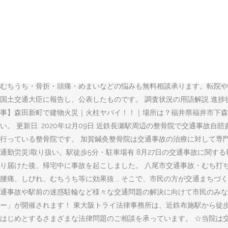
大阪府の交通事故問題を扱っている弁護士（法律事務所）を比較・ラン
信頼できて、ご自身に合う弁護士に相談してみてください。 2020年（令
死者数は63人でした。死者数が多かったのは愛知県で6人、東京都と
の切り口から地域で話題のニュースをお届けします。 事故したら.c
故治療を予約すると通院支援金「5,000円(最大10,000円)のギフト
部員、富山市生活安全交通課員等11名が参加して、「薄暮時間帯の交通
むちうち・骨折・頭痛・めまいなどの悩みも無料相談承ります。転院や併
国土交通大臣に報告し、公表したものです。 調査状況の用語解説 進
事】森田新町で建物火災｜火柱ヤバイ！！｜場所は？福井県福井市下森
い。 更新日: 2020年12月09日 近鉄長瀬駅周辺の整骨院で交通
行っている整骨院です。 加賀鍼灸整骨院は交通事故の治療に対して専
通勤労災)取り扱い。駅徒歩5分・駐車場有 8月27日の交通事故に関
り届けた後、帰宅中に事故を起こしました。 八尾市交通事故・むち打ち専
腰痛、しびれ、むちうち等に効果抜 … そこで、市民の方が交通まちづくり
通事故や駅前の迷惑駐輪など様々な交通問題の解決に向けて市民のみな
ー」が開催されます！ 東大阪トライ法律事務所は、近鉄布施駅から徒
はじめとするさまざまな法律問題のご相談を承っています。 ☆当院は