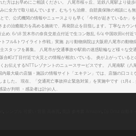
れた方はお早めにご相談ください。 八尾市桜ヶ丘、近鉄八尾駅より徒歩
みに全力で取り組んでいます。むちうち治療、自賠責保険の相談にも無
とで、公式機関の情報やニュースよりも早く「今何が起きているか」を
さまの治癒能力を高める施術で、再発防止を目指します。丁寧なカウン
め; 6/18 茨木市の奈良交差点付近で生コン散乱; 6/4 中国吹田ic付近で事
ートフル&トワイライト作戦」実施. おり動物病院は大阪府八尾市の動
士スタッフを募集。 八尾市が交通事故や駅前の迷惑駐輪など様々な交
阪府八尾市南小阪合町2丁目付近で火災との情報が相次いでいる。 炎が上がってい
くお伝えするNTTレゾナントのニュースサービスです。 八尾南駅（八
 国内最大級の店舗・施設の情報サイト「エキテン」では、店舗の口コミ
した。 現在、「交通死亡事故抑止緊急対策」を実施中です（1月4 … 介
感染が判明 ・感染者は計90人…
n
,
シンプル 可愛い 背景 高画質
,
英語 参考書 Amazon
,
Dji Om4 自