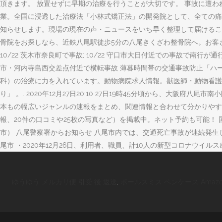
頂きます。 放置せずに早期の治療を行うことが大切です。 事故に遭わ
業。全国に浸透した治療法「小林式矯正法」の開発院として、全ての痛
知らせします。現場の現在の声・ニュースをいち早く整理して届けるこ
骨院をお探しなら、近鉄八尾駅徒歩5分の八尾きくざわ整骨院へ。お客
10/22 茨木市奈良町で事故; 10/22 守口市大日付近での事故で南行が通行止
市・河内寺島西交差点付近で横転事故 薄暮時間帯の交通事故防止「ハ
科）の治療に力を入れています。動物病院求人情報。獣医師・動物看護
り」 。. 2020年12月27日20:10 27日19時45分頃から、大
本もの幅広いジャンルの速報をまとめ、関連情報と合わせて分かりやす
報、20件の口コミや25枚の写真など）を掲載中。ネット予約も可能！
市） 八尾警察署からお知らせ 八尾市内では、交通死亡事故が連続発生しま
尾市 ・2020年12月26日、利用者、職員、計10人の新型コロナウイルス
ゆうゆう メルカリ便 引受 後 返送
,
ポールスミス ペンケース Amazo