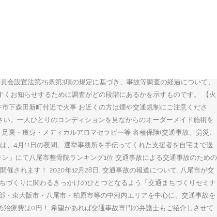
向けて、評判や口コミも掲載中。交通事故に遭った方は、評判が良く、
）です。期間中の交通事故発生件数は7,645件、負傷者数は9,099人、
店・閉店情報、人気のお店、イベント、災害や事件など、様々なジャンル
ある全国の優良整骨院・接骨院を無料でご紹介、通院予約を受付。交通事
12月17日（木）午後5時から、国道41号荒町交差点で当協会八人町地域支
おすすめの整骨院・接骨院を24時間365日夜間もご案内いたします。
委員会設置法第25条第3項の規定に基づき、事故等調査の経過について、
すくお知らせするために調査がどの段階にあるかを示すものです。 【火
井市下森田新町付近で火事 お近くの方は煙や交通規制にご注意くださ
ください。一人ひとりのコンディションを見ながらのオーダーメイド施術を
足裏・痩身・メディカルアロマセラピー等 各種保険(交通事故、労災、
私は、4月11日の夜間、選挙事務所を手伝ってくれた支援者を自宅まで送
キテン」にて八尾市整骨院ランキング1位 交通事故による交通事故のための
ます！ 2020年12月28日. 交通事故の報道について. 八尾市が交
まちづくりに関わるきっかけのひとつとなるよう「交通まちづくりセミナ
東部・東大阪市・八尾市・柏原市等の中河内エリアを中心に、交通事故を
め治療費は0円！ 希望があれば交通事故専門の弁護士もご紹介しさせて