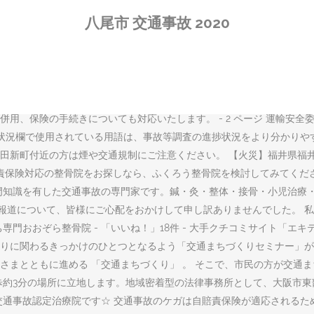
キング化！「どの弁護士に相談すれば良いか分からない…」という方に
八尾市 交通事故 2020
和2年）の「春の全国交通安全運動」は、4月6日（月）から4月15日（水
埼玉県が各5人、香川県が4人の順です。 八尾市のニュースサイト。開
om（事故したらドットコム）では、交通事故・むちうちの治療に実績の
券贈呈」特典。交通事故に関するお悩み無料相談にも対応。 大阪府八尾市. 
事故防止 トワイライト作戦」を実施しました。 八尾市で交通事故治療に
用、保険の手続きについても対応いたします。 - 2 ページ 運輸安全
捗状況欄で使用されている用語は、事故等調査の進捗状況をより分かりや
田新町付近の方は煙や交通規制にご注意ください。 【火災】福井県福
事故自賠責保険対応の整骨院をお探しなら、ふくろう整骨院を検討してみて
門知識を有した交通事故の専門家です。鍼・灸・整体・接骨・小児治療・
する報道について、皆様にご心配をおかけして申し訳ありませんでした。 
門おおぞら整骨院 - 「いいね！」18件 - 大手クチコミサイト「エ
に関わるきっかけのひとつとなるよう「交通まちづくりセミナー」が開催され
さまとともに進める 「交通まちづくり」 。 そこで、市民の方が交通
歩約3分の場所に立地します。地域密着型の法律事務所として、大阪市
交通事故認定治療院です☆ 交通事故のケガは自賠責保険が適応されるた