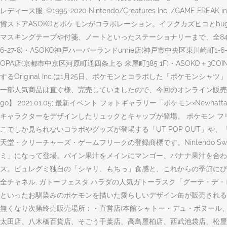
レディース服. ©1995-2020 Nintendo/Creatures Inc. /GA
貨ストアASOKOとポケモンがコラボレーション。イフクカズヒコとbu
マスキングテープや付箋、ノートといったステーショナリーまで、全84種
6-27-8)・ASOKO神戸ハーバーランドumie店(神戸市中央区東川崎町1-6-1 
OPA店(京都市中京区河原町通四条上る 米屋町385 1F)・ASOKO＋3COIN
するOriginal Inc.は1月25日、ポケモンとコラボした「ポケ
一部人気商品は直ぐ様、完売していましたので、今回のオンライン販売も
go】 2021.01.05; 最新イベント フォトギャラリー「ポケモン×New
キャラクターをデザインしたリュックとキャップが登場。 ポケモン フリー
こでしか見られないコラボやグッズが登場する「UT POP OUT」や、「StyleHin
天堂・クリーチャーズ・ゲームフリークの登録商標です。Nintendo Sw
ミ」になって登場。パイン果汁をメインにマンゴー、バナナ果汁を合わ
ス。ピュレグミ独自の「シャリ、もちっ」食感と、これからの季節にぴった
全チャネル, ガトーフェスタ ハラダの人気ガトーラスク「グーテ・デ
といったお馴染みのポケモンを描いた愛らしいデザイン缶が販売される。【詳細
無くなり次第終売販売場所：・直営店(本館シャトー・デュ・ボヌール
太田店、八木橋百貨店、そごう千葉店、高島屋柏店、西武池袋店、松屋