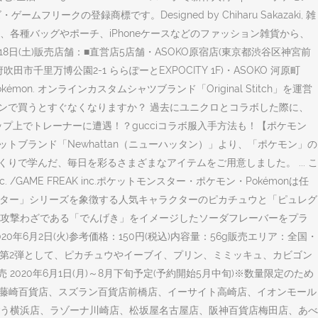
・ゲームフリークの登録商標です。Designed by Chiharu Sakazaki, 雑
、各種バッグやポーチ、iPhoneケースなどのファッション雑貨から、
日(土)販売店舗：■直営店5店舗・ASOKO原宿店(東京都渋谷区神宮前
大阪府吹田市千里万博公園2-1 ららぽーとEXPOCITY 1F)・ASOKO 河原町
émon. オンラインカスタムシャツブランド「Original Stitch」を運営
ンラインで買うとすぐなくなりますか？ 過去にユニクロとコラボした際に、
上でトレーナーに遭遇！？gucciコラボ服入手方法も！【ポケモン
4枚 ハットブランド「Newhattan（ニューハッタン）」より、「ポケモン」の
りで学んだ、毎日を彩るさまざまなアイテムをご用意しました。 ... こ
nc. /GAME FREAK inc.ポケットモンスター・ポケモン・Pokémonは任
ケットモンスター」シリーズを象徴する人気キャラクターのピカチュウと「ピュレグ
攻撃わざである「でんげき」をイメージしたソーダフレーバーをプラ
月2日(火)参考価格：150円(税込)内容量：56g販売エリア：全国・
画第2弾として、ピカチュウやイーブイ、プリン、ミミッキュ、カビゴン
020年6月1日(月)～8月下旬予定(予約開始5月中旬)※数量限定のため
、藤崎百貨店、スズラン百貨店前橋店、イーサイト高崎店、イオンモール
う横浜店、ラゾーナ川崎店、松坂屋名古屋店、阪神百貨店梅田店、あべ