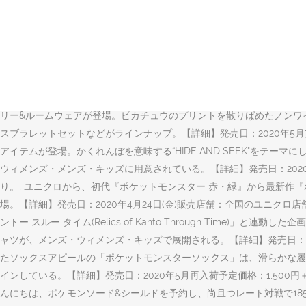
〈食品・外食各社のポケモンコラボも続々〉 12月25日の映画「劇場
ベビー用tシャツやピカチュウのオスとメスがデザインされたtシャツ、
ライフスタイル 31236 2020.1.28 可愛いコラボ コンビニへ。
ポケモンのコラボです！ コアラとマーチにコアラだけでなく、ポケモン
い世代のファンに愛され続ける「ポケットモンスター」を特集。人気フ
テゴリー毎に様々なコラボレーションを一挙紹介する。, ピーチ・ジョン(PE
リー&ルームウェアが登場。ピカチュウのプリントを散りばめたノンワ
スブラレットセットなどがラインナップ。【詳細】発売日：2020年5
アイテムが登場。かくれんぼを意味する“HIDE AND SEEK"をテ
ウィメンズ・メンズ・キッズに用意されている。【詳細】発売日：2020年
り。, ユニクロから、初代『ポケットモンスター 赤・緑』から最新作
場。【詳細】発売日：2020年4月24日(金)販売店舗：全国のユニク
ントー スルー タイム(Relics of Kanto Through Tim
ャツが、メンズ・ウィメンズ・キッズで展開される。【詳細】発売日：20
たソックスアピールの「ポケットモンスターソックス」は、滑らかな履
インしている。【詳細】発売日：2020年5月再入荷予定価格：1,500円＋税サイズ：22.
んにちは、ポケモンソード&シールドを予約し、尚且つレート対戦で18