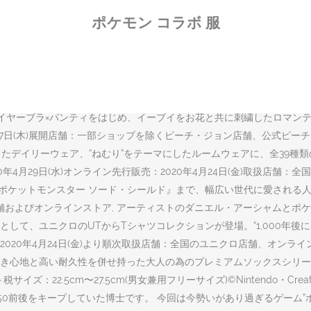
版ポケットモンスター ココ」公開を前に、食品・外食関連にはポケモンと
ポケモン コラボ 服
キッズ用ステテコなど、気になるアイテムが … ポケモン×坂崎千春のコ
 食パンを買うだけの予定が可愛いコアラとマーチに出会いました。 私も娘も食
が描かれています。 1996年にゲームボーイ用ソフト「ポケットモン
ァッション(アパレル)ブランドやスイーツブランドとのコラボレーシ
ACH JOHN)の若年層向けブランド「ガールズ バイ ピーチ・ジョン(Gi
イヤーブラ×パンティをはじめ、イーブイをお花と共に刺繍したロマンテ
月7日(木)展開店舗：一部ショップを除くピーチ・ジョン店舗、公式ピー
ーマにしたデイリーウェア、“ねむり”をテーマにしたルームウェアに、全3
4月29日(水)オンライン先行販売：2020年4月24日(金)取扱店舗
『ポケットモンスター ソード・シールド』まで、幅広い世代に愛される人
ロ店舗およびオンラインストア, アーティストのダニエル・アーシャムと
e)」と連動した企画として、ユニクロのUTからTシャツコレクションが登場。“1
20年4月24日(金)より順次取扱店舗：全国のユニクロ店舗、オンライ
き心地と高い耐久性を併せ持った大人の為のプレミアムソックスシリー
5cm〜27.5cm(男女兼用フリーサイズ)©Nintendo・Creatures・GAM
50前後をキープしていた博士です。 今回は今勢いがあり過ぎるゲーム