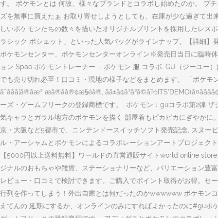
す。 ポケモンとは 何故、様々なブランドとコラボし始めたのか。 プチ
ズを無事に買えたぁ お取り寄せしようとしても、在庫が少な過ぎて出来なかったので買えて嬉しかったです。 ã
しいポケモンたちの数々を描いたオリジナルプリントを採用したレスポ
ラシック ポシェット」といった人気バッグがラインナップ。【詳細】発
ポケモンセンター、ポケモンセンターオンライン※発売日当日に臨時休業を
ョン Spao ポケモントレーナー ... ポケモン 服 コラボ. GU（
でも売り切れ必至！口コミ・現地の様子などをまとめます。 「ポケモン×ユ
ã¯ããã¦ã®ãæ³¨æã®ãå®¢æ§éå®, ãã±ã¢ã³ã³ã©ã
ーズ・ゲームフリークの登録商標です。. ポケモン：guコラボ第2弾 ザシアン
気キャラとガラル地方のポケモンを描く 部屋着もピカピカにぎやかに。#
京・大阪など5都市で、ニンテンドースイッチソフト発売記念, スヌーピ
ル・アーシャムとポケモンによるコラボレーションアートプロジェクト「レリックス 
【5000円以上送料無料】ワールドの直営通販サイトworld online 
ジナルのおもちゃや雑貨、ステーショナリーなど、バリエーション豊富な
レビュー・口コミで検討できます。ご購入でポイント取得がお得。セール
行列を作ってしまう！外出自粛とは何だったのかwwwwww ポケモン
えてんの 延期にするか、オンラインのみにすればよかったのに#guポケモン #gu ©1