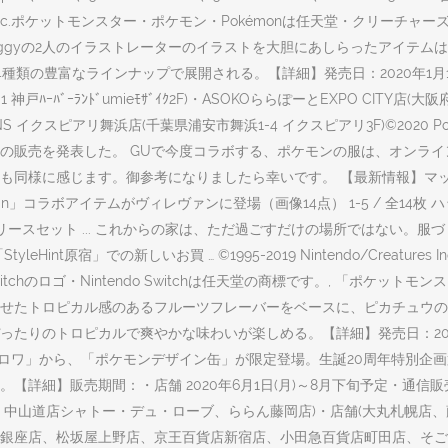
ME FREAK inc.ポケットモンスター・ポケモン・Pokémonは任天堂・クリーチャーズ
ggyの2人のイラストレーターのイラストを大胆にあしらったアイテムは
類の豊富なラインナップで展開される。【詳細】発売日：2020年1月18
神戸ﾊｰﾊﾞｰﾗﾝﾄﾞumieﾓｻﾞｲｸ2F)・ASOKOららぽーとEXPO CITY店(
S イクスピアリ舞浜店(千葉県浦安市舞浜1-4 イクスピアリ3F)©2020 Pok
モンシャツ」の販売を発表した。 GUで今度コラボする、ポケモンの服は、オ
同様に感じます。御参考になりましたら幸いです。 【最新情報】マップ
hattan」コラボアイテムがヴィレヴァンに登場（画像14点） 1-5 / 全1
スセット ... これからの家は、ただ過ごすだけの場所ではない。服づく
t原宿」での新しいお買 … ©1995-2019 Nintendo/Creatures I
itchのロゴ・Nintendo Switchは任天堂の商標です。, 「ポ
せたトロピカル感のあるフルーツフレーバーをベースに、ピカチュウの
りのトロピカルで爽やかな味わいが楽しめる。【詳細】発売日：2020年6
・ロワ」から、「ポケモンデザイン缶」が限定登場。生誕20周年特別企
】販売期間：・店舗 2020年6月1日(月)～8月下旬予定・通信販売 2
、中山道店シャトー・デュ・ローブ、ららん藤岡店)・店舗(大丸札幌店
銀座店、松坂屋上野店、京王百貨店新宿店、小田急百貨店町田店、そご