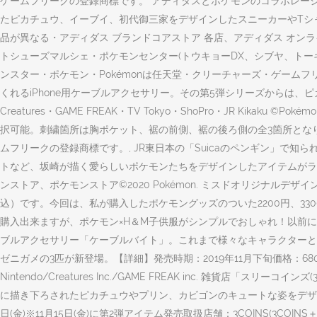
ゲームフリークの登録商標です。 アディダスとポケモンのコラボレー
たピカチュウ、イーブイ、初代御三家をデザインしたスニーカーやTシャツ
品が異なる・アディダス ブランドコアストア 各店、アディダス オ
トシューズマルシェ・ポケモンセンター(トウキョーDX、シブヤ、トーキョーベイオーサカ、
ンスター・ポケモン・Pokémonは任天堂・クリーチャーズ・ゲーム
くれるiPhone用ケーブルアクセサリー。その第5弾シリーズからは、ピカ
Creatures・GAME FREAK・TV Tokyo・ShoPro・JR Kikaku ©P
択可能。刺繍箇所は胸ポケット、裾の前側、裾の後ろ側の全3箇所となります。 ©199
ムフリークの登録商標です。, JR東日本の「Suicaのペンギン」
トなど、坂崎が描く愛らしいポケモンたちをデザインしたアイテムがライン
ンストア、ポケモンストア©2020 Pokémon. ミスドオリジナルデ
込）です。今回は、私が購入したポケモングッズのついた2200円、33
購入出来ますが、ポケモン×H＆M子供服がシンプルでおしゃれ！以前に、ピカ
ブルアクセサリー「ケーブルバイト」。これまで様々なキャラクターと
ゼニガメの3匹が新登場。【詳細】発売時期：2019年11月下旬価格：680円
Nintendo/Creatures Inc./GAME FREAK inc. 雑貨
に描き下ろされたピカチュウやプリン、カビゴンのキュートな姿をデザイ
日(金)※11月15日(金)に第2弾アイテム発売取扱店舗：3COINS(3COINS＋plus