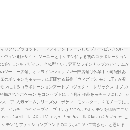
のコラボ企画が広がっている。 ユニクロがポケモンコラボのutを発売。
ラボグッズ - 刺繍ポーチやぬいぐるみ、コースター付きマグカップほか
べたい！と意見一致です。 コアラとマーチwithポケモン コアラとマーチと
スター 赤・緑」が発売されて以降、ゲームの枠を飛び越え、世界中の幅広
ョンから気鋭アーティストとタッグを組んだアートプロジェクトまで、カ
RLS by PEACH JOHN)」から、ポケモンをモチーフにしたランジェ
ィックなブラセット、ニンフィアをイメージしたブルー×ピンクのレー
チ・ジョン通販サイト, ジーユーとポケモンによる初のコラボレーション
9種類のポケモンをデザイン。全51型という豊富なラインナップのアイテムが
：全国のジーユー店舗、オンラインショップ※一部店舗は休業中の可能性あ
気のポケモンをモチーフに展開する新作「ウィズ ポケモン UT」が登
ポケモンによるコラボレーションアートプロジェクト「レリックス オブ カ
,000年後に発掘されたポケモン”をコンセプトにした彫刻作品をモチーフにしたTシ
ンストア, 人気ゲームシリーズの「ポケットモンスター」をモチーフにし
ズ。ピカチュウやイーブイ、プリンなど全9匹のポケモンを総柄でデザ
E FREAK・TV Tokyo・ShoPro・JR Kikaku ©Pokémon. こ
”ポケモン”とファッションブランドのコラボについて書きたいと思いま