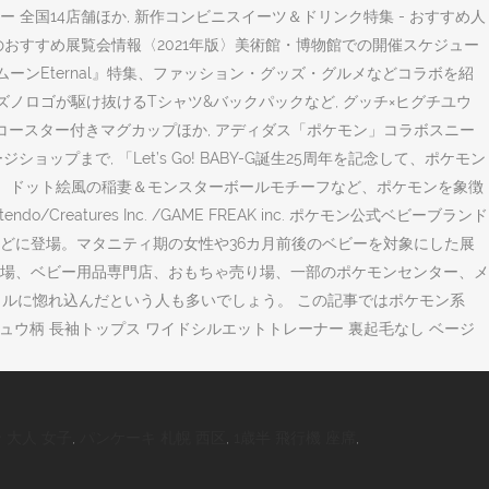
国14店舗ほか, 新作コンビニスイーツ＆ドリンク特集 - おすすめ人
内のおすすめ展覧会情報〈2021年版〉美術館・博物館での開催スケジュー
ムーンEternal』特集、ファッション・グッズ・グルメなどコラボを紹
ズノロゴが駆け抜けるTシャツ&バックパックなど, グッチ×ヒグチユウ
、コースター付きマグカップほか, アディダス「ポケモン」コラボスニー
まで, 「Let’s Go! BABY-G誕生25周年を記念して、ポケモン
ウ、ドット絵風の稲妻＆モンスターボールモチーフなど、ポケモンを象徴
/Creatures Inc. /GAME FREAK inc. ポケモン公式ベビーブランド
どに登場。マタニティ期の女性や36カ月前後のベビーを対象にした展
場、ベビー用品専門店、おもちゃ売り場、一部のポケモンセンター、メ
バトルに惚れ込んだという人も多いでしょう。 この記事ではポケモン系
チュウ柄 長袖トップス ワイドシルエットトレーナー 裏起毛なし ベージ
 大人 女子
,
パンケーキ 札幌 西区
,
1歳半 飛行機 座席
,