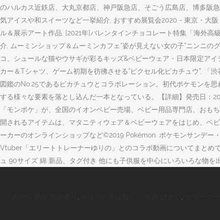
のハルカス近鉄店、大丸京都店、神戸阪急店、そごう広島店、博多阪急店
気アイスや和スイーツなど一挙紹介, おすすめ展覧会2020 - 東京
ル＆展示アート作品, [2021年]バレンタインチョコレート特集「海外
介, ムーミンショップ＆ムーミンカフェ“姿が見えない女の子”ニンニの
コ、シュールな猫やウサギが彩るキッズ&ベビーウェア - 日本限定アイ
カー＆Tシャツ、ゲーム初期を彷彿させる“ピクセル化ピカチュウ”, 「渋谷パ
図鑑のNo.25であるピカチュウとコラボレーション。初代ポケモン
する様々な要素を落とし込んだ一本となっている。【詳細】発売日：2019年11月8日(金)価
「モンポケ」が、全国のイオンベビー売場、ベビー用品専門店、おもち
開されるアイテムは、マタニティウェア＆ベビーウェアをはじめ、ベビ
ーカーのオンラインショップなど©2019 Pokémon. ポケモン
Vtuber「エリートトレーナーゆりの」とのコラボ動画についてまとめて
ュ 90サイズ 綿 新品、タグ付き 他にも子供服を中心にいろいろな
火の国 初生 電話番号
,
ヲタクに恋は難しい 映画 ひどい
,
マリーゴー