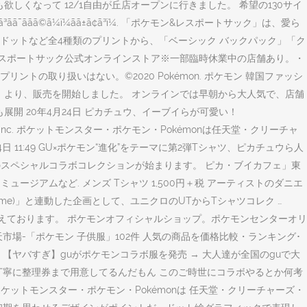
しくなって 12/1自由が丘店オープンに行きました。 希望の130サイ
¯ããã©ã¼ï¼ãã±ã¢ã³ï¼. 「ポケモン&レスポートサック」は、愛ら
ドットなど全4種類のプリントから、「ベーシック バックパック」「ク
、レスポートサック公式オンラインストア※一部臨時休業中の店舗あり。・
の取り扱いはない。©2020 Pokémon. ポケモン 韓国ファッシ
21日（金）より、販売を開始しました。 オンラインでは早朝から大人気で、店舗
展開 20年4月24日 ピカチュウ、イーブイらが可愛い！
/Creatures Inc./GAME FREAK inc. ポケットモンスター・ポケモン・Pokémonは任天堂・クリーチャ
日 11:49 GU×ポケモン“進化”をテーマに第2弾Tシャツ、ピカチュウら人
ンのスペシャルコラボコレクションが始まります。 ピカ・ブイカフェ」東
ジアムなど. メンズ Tシャツ 1,500円＋税 アーティストのダニエ
 Time)」と連動した企画として、ユニクロのUTからTシャツコレク …
富に取り揃えております。 ポケモンオフィシャルショップ。ポケモンセンターオリ
-「ポケモン 子供服」102件 人気の商品を価格比較・ランキング･
ヤバすぎ】guがポケモンコラボ服を発売 → 大人達が全国のguで大
丁寧に整理券まで用意してるんだもん このご時世にコラボやるとか何考
K inc. ポケットモンスター・ポケモン・Pokémonは 任天堂・クリーチャーズ・