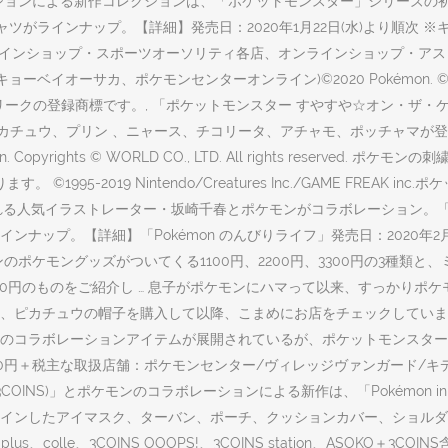
ションによる新作コレクションは、「ポケットモンスター」シリーズの
がラインナップ。【詳細】発売日：2020年1月22日(水)より順次 
ンラインショップ・スポーツオーソリティ各店、オンラインショップ・ア
ポケモンセンターオンライン)©2020 Pokémon. ©1995-2020 Nin
フリークの登録商標です。, 「ポケットモンスター すやすや☆オン・ザ
チュウ、プリン 、ニャース、チコリータ、アチャモ、ポッチャマが登場。【詳
okémon. Copyrights © WORLD CO., LTD. All rights r
5-2019 Nintendo/Creatures Inc./GAME FREAK
で知られる人気イラストレーター・坂崎千春とポケモンがコラボレーション
ナップ。【詳細】「Pokémon のんびりライフ」発売日：2020年
ザインのポケモングッズがついてくる1100円、2200円、3300円の3種
00円のものをご紹介し … 息子がポケモンにハマって以来、すっかりポ
チュウの帽子を購入して以降、こまめにお店をチェックしています TM, ®︎
のコラボレーションアイテムが展開されているが、ポケットモンスター
＋税主な取扱店舗：ポケモンセンター/ヴィレッジヴァンガード/キディランド/東
店「スリーコインズ(3COINS)」とポケモンのコラボレーションによる新作は、「Pok
ンしたアイマスク、ターバン、ポーチ、クッションカバー、ショルダーピロ
、colle、3COINS OOOPS!、3COINS station、ASOKO＋3COINS