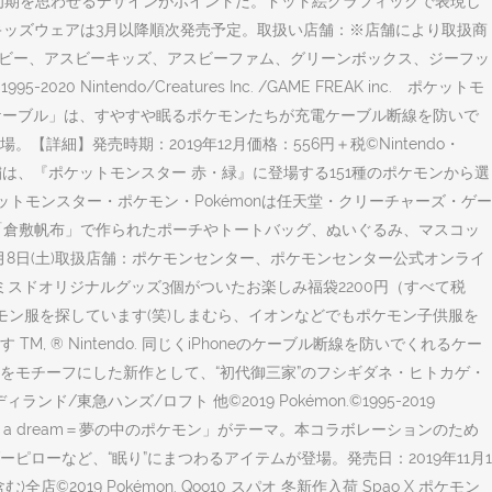
初期を思わせるデザインがポイントだ。ドット絵グラフィックで表現し
※キッズウェアは3月以降順次発売予定。取扱い店舗：※店舗により取扱商
スビー、アスビーキッズ、アスビーファム、グリーンボックス、ジーフッ
tendo/Creatures Inc. /GAME FREAK inc. ポケットモ
・ケーブル」は、すやすや眠るポケモンたちが充電ケーブル断線を防いで
細】発売時期：2019年12月価格：556円＋税©Nintendo・
eserved. ポケモンの刺繍は、『ポケットモンスター 赤・緑』に登場する151種のポケモンから選
 inc.ポケットモンスター・ポケモン・Pokémonは任天堂・クリーチャーズ・ゲー
。「倉敷帆布」で作られたポーチやトートバッグ、ぬいぐるみ、マスコッ
2月8日(土)取扱店舗：ポケモンセンター、ポケモンセンター公式オンライ
類と、ミスドオリジナルグッズ3個がついたお楽しみ福袋2200円（すべて税
ケモン服を探しています(笑)しまむら、イオンなどでもポケモン子供服を
 Nintendo. 同じくiPhoneのケーブル断線を防いでくれるケー
をモチーフにした新作として、“初代御三家”のフシギダネ・ヒトカゲ・
急ハンズ/ロフト 他©2019 Pokémon.©1995-2019
émon in a dream＝夢の中のポケモン」がテーマ。本コラボレーションのため
ーなど、“眠り”にまつわるアイテムが登場。発売日：2019年11月1
含む)全店©2019 Pokémon. Qoo10 スパオ 冬新作入荷 Spao X ポケモン