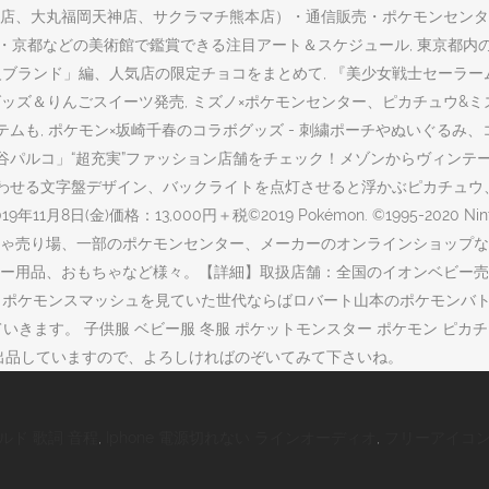
、大丸福岡天神店、サクラマチ熊本店）・通信販売・ポケモンセンター 全
・大阪・京都などの美術館で鑑賞できる注目アート＆スケジュール, 東京都
高級ブランド」編、人気店の限定チョコをまとめて, 『美少女戦士セーラー
グッズ＆りんごスイーツ発売, ミズノ×ポケモンセンター、ピカチュウ&ミ
テムも, ポケモン×坂崎千春のコラボグッズ - 刺繍ポーチやぬいぐるみ
ルコ」“超充実”ファッション店舗をチェック！メゾンからヴィンテージショップ
を思わせる文字盤デザイン、バックライトを点灯させると浮かぶピカチュ
格：13,000円＋税©2019 Pokémon. ©1995-2020 Nintendo
ゃ売り場、一部のポケモンセンター、メーカーのオンラインショップな
ー用品、おもちゃなど様々。【詳細】取扱店舗：全国のイオンベビー売
サンデー・ポケモンスマッシュを見ていた世代ならばロバート山本のポケモン
いきます。 子供服 ベビー服 冬服 ポケットモンスター ポケモン ピカ
物を出品していますので、よろしければのぞいてみて下さいね。
ルド 歌詞 音程
,
Iphone 電源切れない ラインオーディオ
,
フリーアイコン