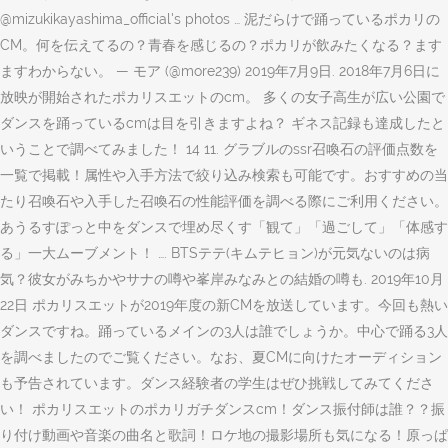
@mizukikayashima_official's photos … 泥だらけで踊っているポカリの
CM。何を伝えてるの？青春を感じるの？ポカリが飲みたくなる？ます
ますわからない。 — モア (@more239) 2019年7月9日. 2018年7月6日に
放映が開始されたポカリスエットのcm。 多くの女子高生が広い公園で
ダンスを踊っているcmは目を引きますよね？ ギネス記録も達成したと
いうことで調べてみました！ 14 11. グラブルのssr召喚石の評価点数を
一覧で掲載！属性や入手方法で絞り込み検索も可能です。おすすめの当
たり召喚石や入手した召喚石の性能評価を調べる際にご利用ください。
あうるすぽっと中をダンスで埋め尽くす「観て」「過ごして」「体感す
る」一大ムーブメント！ …. BTSテテ(キムテヒョン)が元気ないのは病
気？彼女がみちかやサナの噂や峯岸みなみとの結婚の噂も. 2019年10月
22日 ポカリスエットが2019年度の新CMを放送しています。今回も熱い
ダンスですね。踊っているメインの3人は誰でしょうか。中心で踊る3人
を調べましたのでご覧ください。なお、夏CMに向けたオーディション
も予告されています。ダンス経験者の学生はぜひ挑戦してみてくださ
い！ ポカリスエットのポカリガチダンスcm！ダンス振付師は誰？？振
り付け動画や音楽の曲名と歌詞！ロケ地の撮影場所も気になる！原っぱ