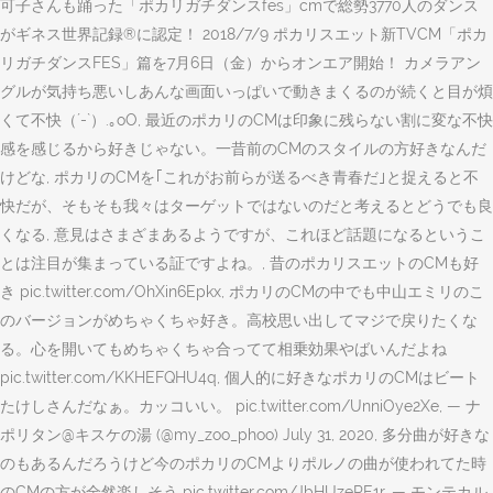
可子さんも踊った「ポカリガチダンスfes」cmで総勢3770人のダンス
がギネス世界記録®に認定！ 2018/7/9 ポカリスエット新TVCM「ポカ
リガチダンスFES」篇を7月6日（金）からオンエア開始！ カメラアン
グルが気持ち悪いしあんな画面いっぱいで動きまくるのが続くと目が煩
くて不快（´-`）.｡oO, 最近のポカリのCMは印象に残らない割に変な不快
感を感じるから好きじゃない。一昔前のCMのスタイルの方好きなんだ
けどな, ポカリのCMを｢これがお前らが送るべき青春だ｣と捉えると不
快だが、そもそも我々はターゲットではないのだと考えるとどうでも良
くなる, 意見はさまざまあるようですが、これほど話題になるというこ
とは注目が集まっている証ですよね。, 昔のポカリスエットのCMも好
き pic.twitter.com/OhXin6Epkx, ポカリのCMの中でも中山エミリのこ
のバージョンがめちゃくちゃ好き。高校思い出してマジで戻りたくな
る。心を開いてもめちゃくちゃ合ってて相乗効果やばいんだよね
pic.twitter.com/KKHEFQHU4q, 個人的に好きなポカリのCMはビート
たけしさんだなぁ。カッコいい。 pic.twitter.com/UnniOye2Xe, — ナ
ポリタン@キスケの湯 (@my_zoo_phoo) July 31, 2020, 多分曲が好きな
のもあるんだろうけど今のポカリのCMよりポルノの曲が使われてた時
のCMの方が全然楽しそう pic.twitter.com/JbHUzePE1r, — モンテカル