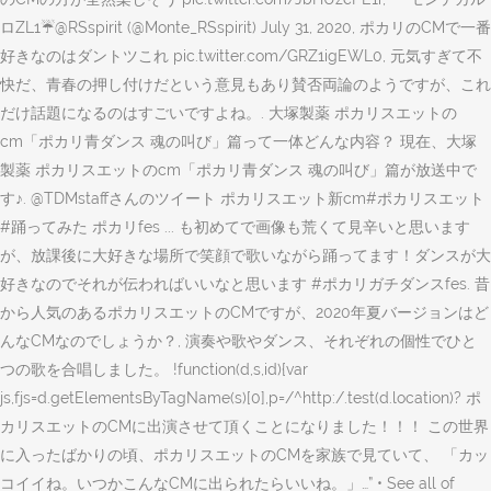
ロZL1☔@RSspirit (@Monte_RSspirit) July 31, 2020, ポカリのCMで一番
好きなのはダントツこれ pic.twitter.com/GRZ1igEWL0, 元気すぎて不
快だ、青春の押し付けだという意見もあり賛否両論のようですが、これ
だけ話題になるのはすごいですよね。. 大塚製薬 ポカリスエットの
cm「ポカリ青ダンス 魂の叫び」篇って一体どんな内容？ 現在、大塚
製薬 ポカリスエットのcm「ポカリ青ダンス 魂の叫び」篇が放送中で
す♪. @TDMstaffさんのツイート ポカリスエット新cm#ポカリスエット
#踊ってみた ポカリfes ... も初めてで画像も荒くて見辛いと思います
が、放課後に大好きな場所で笑顔で歌いながら踊ってます！ダンスが大
好きなのでそれが伝わればいいなと思います #ポカリガチダンスfes. 昔
から人気のあるポカリスエットのCMですが、2020年夏バージョンはど
んなCMなのでしょうか？, 演奏や歌やダンス、それぞれの個性でひと
つの歌を合唱しました。 !function(d,s,id){var
js,fjs=d.getElementsByTagName(s)[0],p=/^http:/.test(d.location)? ポ
カリスエットのCMに出演させて頂くことになりました！！！ この世界
に入ったばかりの頃、ポカリスエットのCMを家族で見ていて、 「カッ
コイイね。いつかこんなCMに出られたらいいね。」…” • See all of