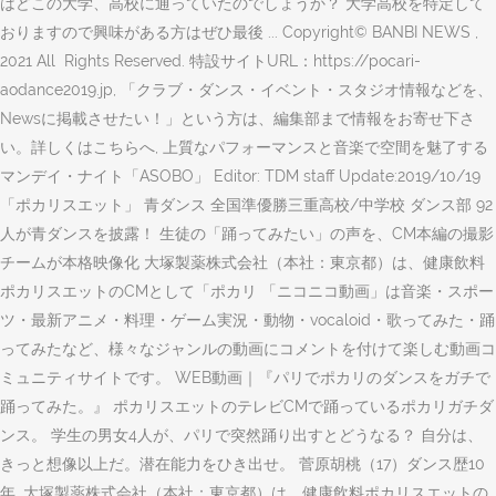
はどこの大学、高校に通っていたのでしょうか？ 大学高校を特定して
おりますので興味がある方はぜひ最後 ... Copyright© BANBI NEWS ,
2021 All Rights Reserved. 特設サイトURL：https://pocari-
aodance2019.jp, 「クラブ・ダンス・イベント・スタジオ情報などを、
Newsに掲載させたい！」という方は、編集部まで情報をお寄せ下さ
い。詳しくはこちらへ, 上質なパフォーマンスと音楽で空間を魅了する
マンデイ・ナイト「ASOBO」 Editor: TDM staff Update:2019/10/19
「ポカリスエット」 青ダンス 全国準優勝三重高校/中学校 ダンス部 92
人が青ダンスを披露！ 生徒の「踊ってみたい」の声を、CM本編の撮影
チームが本格映像化 大塚製薬株式会社（本社：東京都）は、健康飲料
ポカリスエットのCMとして「ポカリ 「ニコニコ動画」は音楽・スポー
ツ・最新アニメ・料理・ゲーム実況・動物・vocaloid・歌ってみた・踊
ってみたなど、様々なジャンルの動画にコメントを付けて楽しむ動画コ
ミュニティサイトです。 WEB動画｜『パリでポカリのダンスをガチで
踊ってみた。』 ポカリスエットのテレビCMで踊っているポカリガチダ
ンス。 学生の男女4人が、パリで突然踊り出すとどうなる？ 自分は、
きっと想像以上だ。潜在能力をひき出せ。 菅原胡桃（17）ダンス歴10
年. 大塚製薬株式会社（本社：東京都）は、健康飲料ポカリスエットの