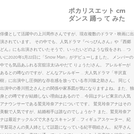
ポカリスエット cm
ダンス 踊っ て みた
俳優として活躍中の上川周作さんですが、現在複数のドラマ・映画に出
演されています。 その中でも、人気ドラマ『ぺっぴんさん』や『西郷
どん』にも出演されていたそうで、いったいどのような役をされ ... つ
いに2020年1月22日に「Snow Man」がデビューしました。 メンバーの
中でも気品あふれる宮舘涼太(みやだて りょうた)さん。 アレルギーが
あるとの噂なのですが、どんなアレルギー ... 大人気ドラマ「半沢直
樹」に出演中し圧倒的な存在感を放っている市川猿之助さん。 同じく
出演中の香川照之さんとの関係や家系図が気になりますよね。また、独
身との噂ですが結婚しない理由はあるので ... 今回はテレビ東京の人気
アナウンサーである鷲見玲奈アナについてです。 鷲見玲奈アナはその
美貌で人気ですが、結婚相手は誰なのでしょうか？ また、鷲見玲奈ア
ナは最近ナックルズで大きなスキャンダ ... フィギュアスケーター、紀
平梨花さんの美人姉として話題になっている紀平萌絵さん。 紀平さん