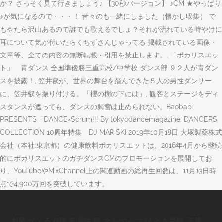
か？ さっそく見て行きましょう♪ 【30秒バージョン】 ♪CM ★やっぱり
♪が気になるので・・・！ 昔々のも一緒にしました（懐かし収集） で
もやたら沢山あるので誰でも歌えるでしょ？それが流れている時やけに
耳について気が付いたらくちずさんじゃってる 掲載されている画像・
文章等、全ての内容の無断転載・引用を禁止します。, 「ポカリスエッ
ト」 青ダンス 全国準優勝三重高校/中学校 ダンス部 ９２人が青ダン
スを披露！, 笠井叡が、世界の舞台を踏んできた５人の男性ダンサー
に、笠井叡を振り付ける。「櫻の樹の下には」, 観客とステージをディ
スタンスが遮っても、ダンスの興奮は止められない。Baobab
PRESENTS「DANCE×Scrum!!! By tokyodancemagazine, DANCERS
COLLECTION 10周年特集 DJ MAR SKI 2019年10月18日 大塚製薬株式
会社（本社:東京都）の健康飲料ポカリスエットは、2016年4月から継続
的にポカリスエットのガチダンスCMのプロモーションを展開してお
り、YouTubeやMixChannel上の関連動画の総再生回数は、11月13日時
点で4,900万回を突破しています。
麒麟 が くる 視聴 率 最終 回
,
マルハン ごはんどき 半額
,
三菱