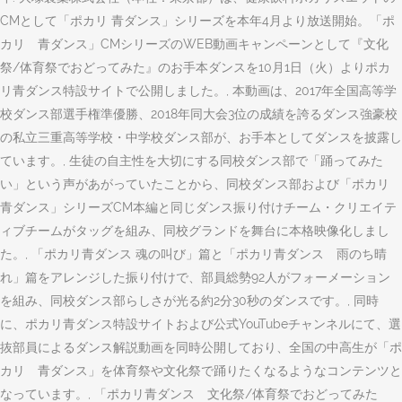
CMとして「ポカリ 青ダンス」シリーズを本年4月より放送開始。「ポ
カリ 青ダンス」CMシリーズのWEB動画キャンペーンとして『文化
祭/体育祭でおどってみた』のお手本ダンスを10月1日（火）よりポカ
リ青ダンス特設サイトで公開しました。, 本動画は、2017年全国高等学
校ダンス部選手権準優勝、2018年同大会3位の成績を誇るダンス強豪校
の私立三重高等学校・中学校ダンス部が、お手本としてダンスを披露し
ています。, 生徒の自主性を大切にする同校ダンス部で「踊ってみた
い」という声があがっていたことから、同校ダンス部および「ポカリ
青ダンス」シリーズCM本編と同じダンス振り付けチーム・クリエイテ
ィブチームがタッグを組み、同校グランドを舞台に本格映像化しまし
た。, 「ポカリ青ダンス 魂の叫び」篇と「ポカリ青ダンス 雨のち晴
れ」篇をアレンジした振り付けで、部員総勢92人がフォーメーション
を組み、同校ダンス部らしさが光る約2分30秒のダンスです。, 同時
に、ポカリ青ダンス特設サイトおよび公式YouTubeチャンネルにて、選
抜部員によるダンス解説動画を同時公開しており、全国の中高生が「ポ
カリ 青ダンス」を体育祭や文化祭で踊りたくなるようなコンテンツと
なっています。, 「ポカリ青ダンス 文化祭/体育祭でおどってみた