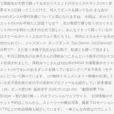
で高校生が大勢で踊ってるポカリスエットのポカリガチダンスcm！世
界ギネス記録ってことだけど、何人でダンスを踊ってるの まなあや.
cmのダンスや歴代女優についても気になりますね。 今回は、ポカリス
エットのcmが不快だと話題？なぜ？ ... 生が集団で躍り狂うポカリスエ
ットのcmを朝から流すの止めて欲しい。あんなイキって踊っているの
はスクールカースト上位のウェイ系だろうし、学内ヒエラルキーを見せ
付けられてい … ジャズダンス, タップダンス, Tap Dance, JazzDanceの
分野でY ... まだ佐々木隆子先生がお元気で、私達とも踊って頂きまし
た。中川三郎先生のお弟子さんの澤村みつこさんという歌手の方がゲス
ト出演されました。澤村みつこさんは1955年のMGM 大塚製薬ポカリス
エットcmでキレのあるダンスを踊っているロングヘア女子高生（モデ
ル）について調べています。 cm制作ドキュメンタリー映像や出演して
いる女子高生役の女の子の名前やプロフィールも紹介してい 鈴木優花
（18）ダンス歴11年. 福井洋平 2018.7.6 11:30 dot. 『劇団四季 The
Bridge ～歌の架け橋～』のオフィシャルウェブサイト。 公演情報やチ
ケット予約はこちらから。ストーリーや舞台写真、最新プロモーション
VTRなどの作品情報も紹介しています。 一体どんな内容なのでしょう