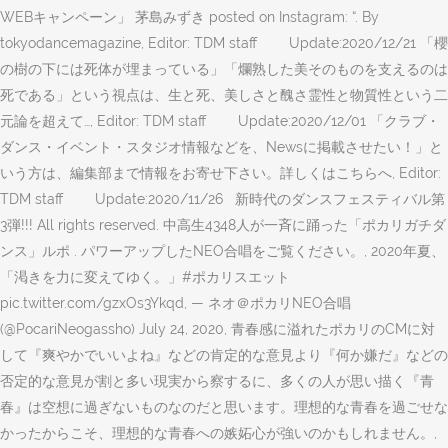
WEBキャンペーン」 茅島みずき posted on Instagram: “. By
tokyodancemagazine, Editor: TDM staff Update:2020/12/21 「櫻
の樹の下には死体が埋まっている」「爛熟した美そのものを支えるのは
死である」という視点は、生と死、美しさと醜さ霊性と物質性という二
元論を超えて…, Editor: TDM staff Update:2020/12/01 「クラブ・
ダンス・イベント・スタジオ情報などを、Newsに掲載させたい！」と
いう方は、編集部まで情報をお寄せ下さい。詳しくはこちらへ, Editor:
TDM staff Update:2020/11/26 新時代のダンスフェスティバル第
3弾!!! All rights reserved. 中高生4348人が一斉に踊った「ポカリガチダ
ンス」ルポ . パワーアップしたNEO合唱をご覧ください。, 2020年夏、
「渇きを力に変えてゆく。」#ポカリスエット
pic.twitter.com/gzxOs3Ykqd, — ネオ＠ポカリNEO合唱
(@PocariNeogassho) July 24, 2020, 青春感に溢れたポカリのCMに対
して『爽やかでいいよね』などの肯定的な意見より『何か嫌だ』などの
否定的な意見が割と多い現実から察するに、多くの人が思い描く『青
春』は空想に過ぎないものなのだと思います。理想的な青春を過ごせな
かったからこそ、理想的な青春への嫉妬心が強いのかもしれません。,