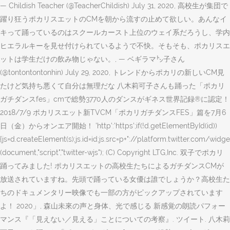
— Childish Teacher (@TeacherChildish) July 31, 2020, 高校生が集団で
躍り狂うポカリスエットのCMを朝から流すの止めて欲しい。あんなイ
キって踊っているのはスクールカースト上位のウェイ系だろうし、学内
ヒエラルキーを見せ付けられているようで不快。そもそも、ポカリスエ
ットは学生だけの飲み物じゃない。, — ベギラマ㌧子さん
(@tontontontonhin) July 29, 2020, トレンドからポカリの新しいCM見
たけど気持ち悪くて自分は無理だな 八木莉可子さんも踊った「ポカリ
ガチダンスfes」cmで総勢3770人のダンスがギネス世界記録®に認定！
2018/7/9 ポカリスエット新TVCM「ポカリガチダンスFES」篇を7月6
日（金）からオンエア開始！ 'http':'https';if(!d.getElementById(id))
{js=d.createElement(s);js.id=id;js.src=p+"://platform.twitter.com/widgets
(document,"script","twitter-wjs"); (C) Copyright LTG,Inc. 双子でポカリ
踊ってみました! ポカリスエットの高校生たちによるガチダンスCMが
放送されていますね。先頭で踊っている女優は誰でしょうか？高校生た
ちのドキュメンタリー映像でも一部の方がピックアップされています
よ！ 2020」, 森山未來の声と身体、光で感じる 新感覚の朗読パフォー
マンス『「見えない／見える」ことについての考察』. ツイート. 八木莉