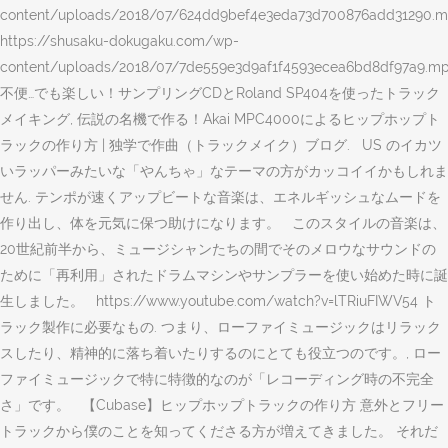
content/uploads/2018/07/624dd9bef4e3eda73d700876add31290.m
https://shusaku-dokugaku.com/wp-
content/uploads/2018/07/7de559e3d9af1f4593ecea6bd8df97a9.mp
不便…でも楽しい！サンプリングCDとRoland SP404を使ったトラック
メイキング, 伝説の名機で作る！Akai MPC4000によるヒップホップト
ラックの作り方 | 独学で作曲（トラックメイク）ブログ. US のイカツ
いラッパーみたいな「やんちゃ」なテーマの方がカッコイイかもしれま
せん. テンポが速くアップビートな音楽は、エネルギッシュなムードを
作り出し、体を元気に保つ助けになります。 このスタイルの音楽は、
20世紀前半から、ミュージシャンたちの間でそのメロウなサウンドの
ために「再利用」されたドラムマシンやサンプラーを使い始めた時に誕
生しました。 https://www.youtube.com/watch?v=lTRiuFIWV54 ト
ラック製作に必要なもの. つまり、ローファイミュージックはリラック
スしたり、精神的に落ち着いたりするのにとても役立つのです。, ロー
ファイミュージックで特に特徴的なのが「レコーディング時の不完全
さ」です。 【Cubase】ヒップホップトラックの作り方 意外とフリー
トラックから僕のことを知ってくださる方が増えてきました。 それだ