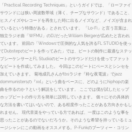
「Practical Recording Techniques」というガイドでは、「ローファイ
サウンドには狭い周波数帯域（薄く、チープなサウンド）であること、
ヒスノイズやレコードを再生した時に出るノイズなど、ノイズが含まれ
ているという特徴がある」とされています。 「Lo-Fi」と言う言葉は、
独立ラジオ曲「WFMU」のDJだったWilliam Bergerが広めたと言われ
ています。 前回の「Windowsで圧倒的な人気を誇るFL STUDIOを使っ
てDubstepのビートを作ってみた」では、ビートの制作に最適なステッ
プシーケンサーとFL Studioのビートのサウンドだけを使ってファット
なビートを作成してみました。 今回はこのビートにベースとシンセを
加えていきます。 菊地成孔さんがtbsラジオ『粋な夜電波』でjazz
dommunistersの『xxl』という曲をベースに、どのようにhiphopの楽
曲を作るのか？という解説をしています。 ここでは僕が試したヒップ
ホップビートの作り方を簡単に説明していきます。 個々にその具体的
な方法を書いてはいないので、ある程度作ったことがある方向きかもし
れません。 現代音楽をやっている方であれば、一度はこのような事を
思ったことがあるのでないだろうか。そのような希望を持っているミュ
ージシャンにこの動画をオススメする。P-Funkのブーツィー・コリン