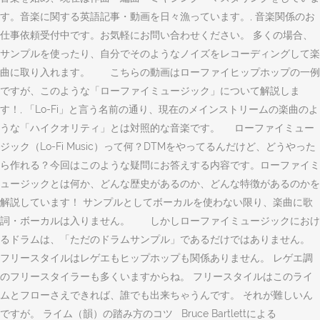
す。音楽に関する英語記事・動画を日々漁っています。, 音楽関係のお
仕事依頼受付中です。お気軽にお問い合わせください。 多くの場合、
サンプルを使ったり、自分でそのようなノイズをレコーディングして楽
曲に取り入れます。 こちらの動画はローファイヒップホップの一例
ですが、このような「ローファイミュージック」について解説しま
す！, 「Lo-Fi」と言う名前の通り、現在のメインストリームの楽曲のよ
うな「ハイクオリティ」とは対照的な音楽です。 ローファイミュー
ジック（Lo-Fi Music）って何？DTMをやってるんだけど、どうやった
ら作れる？今回はこのような疑問にお答えする内容です。ローファイミ
ュージックとは何か、どんな歴史があるのか、どんな特徴があるのかを
解説しています！ サンプルとしてボーカルを使わない限り、楽曲に歌
詞・ボーカルは入りません。 しかしローファイミュージックにおけ
るドラムは、「ただのドラムサンプル」であるだけではありません。
フリースタイルはレゲエもヒップホップも関係ありません。 レゲエ調
のフリースタイラーも多くいますからね。 フリースタイルはこのライ
ムとフローさえできれば、誰でも出来ちゃうんです。 それが難しいん
ですが。 ライム（韻）の踏み方のコツ Bruce Bartlettによる