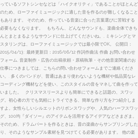
っているソフトシンセなどは「ハイクオリティ」であることがほとんど
のため、ローファイミュージックに適した音を作るのが難しくなること
もあります。 そのため、作っている音楽に合った言葉選びに苦戦する
必要もなくなります。 もちろん、どんなサウンドも、楽曲全体できち
んとまとまるようなサウンドに仕上げてくださいね。, ミキシングとマ
スタリングは、ローファイミュージックでは最小限でOK。 公開日：
2015/04/13 : 最終更新日：2016/06/12 作詞作曲法 作曲 お問い合わせ
フォーム, 音楽制作・広告の出稿依頼・原稿執筆・その他音楽関連のお
仕事につきましては、こちらの問い合わせフォームまでご連絡くださ
い。. 多くのバンドが、普通はあまり使わないような機材や低品質なレ
コーディング機材などを使い、このスタイルの音をマネして曲を作って
いました。 クリスマスリースよりも簡単にできると話題の、スワッ
グ。初心者の方でも気軽にトライできる、簡単な作り方を7つ紹介しま
すよ。女性らしいシルエットのリボンスワッグや、人気のハーフスワッ
グ、100均『ダイソー』のアイテムを活用するアイデアなどさまざま。
そのため、ドラムパートを作るときは、昔の楽曲からサンプリングした
り、そのようなサンプル素材を見つけてくる必要があります。 他の楽