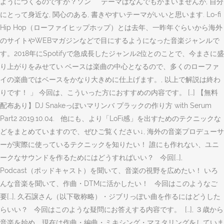
ようにつくるのですか？ソン テーマはなんでもかまいませんが, 自分
にとって身近な, 関心のある, 書きやすいテーマがいいと思います. Lo-fi
Hip Hop（ローファイヒップホップ）とは去年、一昨年ぐらいから海外
のサイトやWEBマガジンなどで目にするようになった音楽ジャンルで
す。2018年にSpotifyで急成長したジャンル2位とのことで、今まさに盛
り上がりをみせてい ベースは楽曲の中心となるので、多くのローファ
イの楽曲ではベースをかなり大きめに仕上げます。, 以上で解説は終わ
りです！ 」 今回は、こういった方におすすめの内容です。 […] 【無料
配布あり】DJ Snakeっぽいマリンバ プラックの作り方 with Serum
Part2 2019.10.04. 他にも、より「LoFi感」を出すためのテクニックな
どをまとめていますので、ぜひご覧ください↓, 海外の音楽プロデューサ
ーが実際に使っているテクニックを知りたい！ 誰にも作れない、ユニ
ークなサウンドを作るためにはどうすればいい？ 今回[…],
Podcast（ポッドキャスト）を聞いて、音楽の視野を広めたい！ いろ
んな音楽を聞いて、作曲・DTMに活かしたい！ 今回はこのようなご
要[…], 久石譲さん（以下敬称略）・ジブリっぽい曲を作るにはどうした
らいい？ 今回はこのような疑問にお答えする内容です。 […], ３歳から
音楽を始め、現在は作曲・編曲・ミキシング・マスタリングをしていま