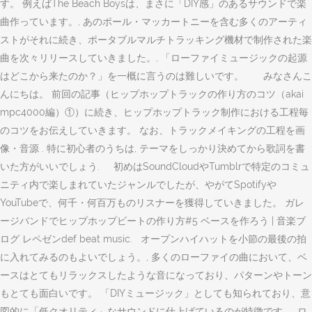
す。 例えばThe Beach Boysは、まさに「DIY感」のあるサウンドで楽
曲作っています。, あのポール・マッカートニーを含む多くのアーティ
ストがそれに続き、ポータブルマルチトラッキング機材で制作された楽
曲を次々リリースしていきました。, 「ローファイミュージックの起源
はどこから来たのか？」を一概に言うのは難しいです。 みなさんこ
んにちは。 前回の記事（ヒップホップトラックの作り方のコツ（akai
mpc4000編）①）に続き、ヒップホップトラック制作における工程毎
のコツをお伝えしていきます。 なお、トラックメイキングの工程を画
像・音源 . 特に初心者のうちは, テーマをしっかり決めてから歌詞を書
いた方がいいでしょう. 初めはSoundCloudやTumblrで特定のコミュ
ニティ内で楽しまれていたジャンルでしたが、やがてSpotifyや
YouTubeで、何千・何百万ものリスナーを獲得していきました。 ガレ
ージバンドでヒップホップビートの作り方#5 ベースを作ろう | 音楽ブ
ログ レペゼンdef beat music. オープンハイハットを小節の最後の拍
に入れてみるのもよいでしょう。, 多くのローファイの曲において、ベ
ースはとてもリラックスしたような音になっており、パターンやトーン
もとても面白いです。 「DIYミュージック」としても知られており、意
図的に「低クオリティ」なサウンドに仕上げているのが特徴です。, ロ