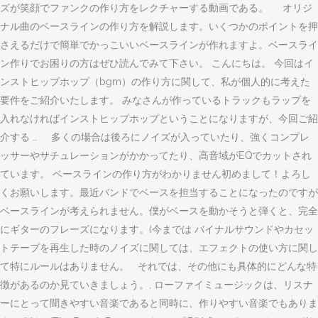
ズが笑顔でファンクの作り方をレクチャーする動画である。 オリジ
ナル曲のベースラインの作り方を解説します。いくつかのポイントを押
さえるだけで簡単でかっこいいベースラインが作れますよ。ベースライ
ン作りでお困りの方はぜひ読んでみて下さい。 こんにちは。 今回はイ
ンストヒップホップ（bgm）の作り方に関して、私が個人的に考えた
要件をご紹介いたします。 みなさんが作っているトラックもラップを
入れなければインストヒップホップということになりますが、今回ご紹
介する … 多くの場合は後ろにノイズが入っていたり、強くコンプレ
ッサーやサチュレーションがかかってたり、高音域がEQでカットされ
ています。 ベースラインの作り方がわかりません初めまして！よろし
くお願いします。最近バンドでベースを担当することになったのですが
ベースラインが考えられません。僕がベースを動かそうと弾くと、完全
にギターのフレーズになります。(今までは バイナルサウンドやカセッ
トテープを再生した時のノイズに関しては、エフェクトの使い方に関し
て特にルールはありません。 それでは、その他にも具体的にどんな特
徴があるのか見ていきましょう。, ローファイミュージックは、リスナ
ーにとって聞きやすい音楽であると同時に、作りやすい音楽でもありま