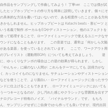
自作品をサンプリングして作曲してみよう！ 丁寧ver. ここでは僕が試
したヒップホップビートの作り方を簡単に説明していきます。個々にそ
の具体的な方法を書いてはいないので、ある程度作ったことがある方向
きかもしれません。ヒップホップビートは Katachi beats - 形ビーツ と
いう名義で制作 ボーカルをEQやディストーション、他のエフェクトを
使って処理することで、ローファイミュージックで使えるユニークなサ
ウンドになることもあります。 この音楽では、通常は「何かしら欠陥
がある楽器」を使っているとされています。 ここで、ワークアウト用
のプレイリスト（運動用BGM）についても考えてみましょう。 逆
に、ゆっくりなテンポの場合はこの逆の効果が得られます。 しかし,
「やんちゃ」に縁のない人間が, これらをテーマにしても, 説得力がな
く, カッコイイものになりません. サチュレーションやディストーション
などを使うことで、より面白い・ローファイミュージックに合ったサウ
ンドに仕上げることもできます。, ローファイミュージックにおいても
う一つキーとなるのが、少し汚れた感じやクラシックな雰囲気を出すア
ナログレコード特有のノイズ、「バイナルサウンド」です。 もちろ
ん、サンプリングせずにご自身で1から作っても良いですが、現代出回