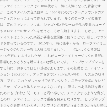
ーファイミュージックは2010年代から一気に人気になった音楽です
が、このスタイルの音楽自体は、1990年代のアンダーグラウンドのア
ーティストたちによって作られています。 多くのローファイ楽曲で
は、昔のファンク、ソウル、ジャズや80年代〜90年代の楽曲のコード
やメロディーのサンプルを使うところから始まります。 しかし、アー
ティストはこういった楽器が要素を意図的に使うことで、新しいサウン
ドを作っているのです。, 2010年代（特に後半）から、ローファイミュ
ージックのリスナー数は大幅に増えました。 似たような音楽は
1950年代にもありましたが、これがローファイミュージックの発展に
影響したかどうかを断言するのは難しいです。 ヒップホップダンスを
する前に、おさえてほしい基礎があります。その基礎とは、アイソレー
ション（isolation）、アップ＆ダウン（UP&DOWN）、リズムの取り
方、です。 これらがしっかりできていないと、ステップを踏めないど
ころか、ダンス自体もカッコよくないです。 説得力のある歌詞を書く
ためにも, 身近な, 関 … ちょっと汚い感じで、チクチクするような音が、
このローファイミュージックで重要な要素となります。 ヒップホップ
トラックを作りたいとき、サンプリング素材がうまく見つからない時は