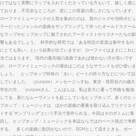
けではなく実際にラップを入れてくださっている方もいて、嬉しく感じ
ておりま … 不完全なところが、逆にこの音楽の美しさになっています。
ローファイミュージックが人気を集めたのは、昔のジャズや当時ポピュ
ラーだったジャンルの楽曲をサンプリングして作ったオールドスクール
なラップやヒップホップに魅了されたアーティストやリスナーたちの影
響もあるでしょう。, 科学的な研究では「ある特定の音楽は集中するの
にとても良い」という結果が出ていますが、ローファイはまさにこれに
当てはまります。 現代の最先端の楽曲であれば使わない方が良いです
が、ローファイミュージックの場合はこのようなサウンドもぜひ使いま
しょう。 ヒップホップ特有の「太い」ビートの作り方などについて話
していました。 （punpee）メッセージっすね。東京・世田谷の21歳大
学生の方。「punpeeさん、こんばんは。私は音大に通って作曲を勉強
してる … 新たなムーヴメントを起こしているヒップホップ。多くのヒッ
プホップ・ミュージックは、ほかの楽曲の要素を取り込んでリクリエイ
トする"サンプリング"という手法で形作られる。今回はそのボトムに着
目し、ヒップホップ・ミュージックを本誌ならではのベース視点で考察
する。 多くの楽曲に歌詞がないので、BGMとして流すときも、ボー