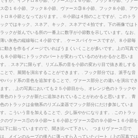
ですが、イントロ８小節、ヴァース①１６小節、フック８小節、ヴァー
ス②１６小節、フック８小節、ヴァース③８小節、フック８小節、アウ
トロ８小節となっております。, ※小節は４拍のことですが、このトラ
ックではキック、スネア、キック、スネアで４拍です。下の画像ではト
ラックが並んでいる所の一番上に数字が小節数を示しています。なお、
薄い灰色の縦線毎に４小節です。, ケースバイケースですが、８小節毎
に動きを作るイメージでいればうまくいくことが多いです。上の写真で
も８小節毎にトラックのパートが変わっているのがわかるかと思いま
す。, スネアに限らず、リズム系の音を小節の変わり目で抜き差しする
ことで、展開を演出することができます。, フック部分では、派手な音
やパッド系の音色を追加することで、ヴァース部分との違いを演出でき
ます。, 上の写真においても２５小節目から、オレンジ色のトラックや
青色のトラックが新たに追加されていることがわかると思います。, 青
色のトラックは金物系のリズム楽器でフック部分にだけ参加していま
す。こういう音を加えることで、少し賑やかになります。, このトラッ
クのヴァース①の９小節〜１６小節とヴァース②の９小節〜１６小節を
以下に貼っていますので、聞き比べて下さい。, つまりヴァース①で
は、メインのループの後ろに薄っすら入っていたパート（上の写真では