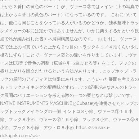
上から３番目の黄色のパート）が、ヴァース②ではメイン（上の写真で
は上から４番目の黄色のパート）になっているのです。, これについて
は、他にも同じことをやっている人がいるのかどうか、独学趣味トラッ
クメイカーの私には定かではありませんが、いかに楽をするかという観
点で私が編み出した省エネ展開構築法なのです。, おまけに、ヴァース
③では上の写真でいうと上から２つ目のトラックを１／４拍くらい少し
後ろにずらすことで、ヴァース②との違いを作り出しています。, ヴァ
ースはEQ等で音色の調整（広域を引っ込ませる等）をして、フックの
盛り上がりを際立だたせるという方法があります。, ヒップホップトラ
ックの展開のアイディアは無限にあります。こういった展開を考えるの
もトラックメイキングの醍醐味ですね！, この記事がみなさんのトラッ
ク展開のバリエーションを考える際の一つの案となれば嬉しいです。,
NATIVE INSTRUMENTS MASCHINEとCubase9を連携させたヒップホ
ップトラックメイキングの一例, イントロ８小節、ヴァース①１６小
節、フック８小節、ヴァース②１６小節、フック８小節、ヴァース③８
小節、フック８小節、アウトロ８小節, https://shusaku-
dokugaku.com/wp-