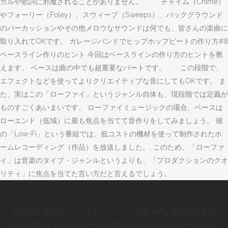
カルや歌詞に邪魔されることがありません。 チャイム（Chime）
やフォーリー（Foley）、スウィープ（Sweeps）、バックグラウンド
のパーカッションやその他メロウなサウンドは何でも、皆さんの楽曲に
取り入れてOKです。 ガレージバンドでヒップホップビートの作り方#8
ベースライン作りのヒント 今回はベースラインの作り方のヒントを教
えます。 ベースは曲の中でも超重要なパートです。 この段階で、
エフェクトなどを使ってよりクリエイティブな音にしてもOKです。 ま
た、実はこの「ローファイ」というジャンル自体も、現段階では定義が
ものすごくあいまいです。 ローファイミュージックの場合、ベースは
ローエンド（低域）に最も焦点を当てて音作りをしてみましょう。 彼
の「Low-Fi」という番組では、低コストの機材を使って制作されたホ
ームレコーディング（作品）を放送しました。, このため、「ローファ
イ」は音楽のタイプ・ジャンルというよりも、「プロダクションのクオ
リティ」に焦点を当てた言い方だと言えるでしょう。
画像拡大 高画質 アプリ
,
オリコカード 紛失 解約
,
全統模試 過去
問 高1 英語
,
ポケモンカード 高騰 Twitter
,
31 アイスケーキ クリ