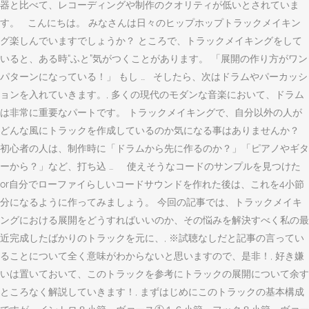
器と比べて、レコーディングや制作のクオリティが低いとされていま
す。 こんにちは。 みなさんは日々のヒップホップトラックメイキン
グ楽しんでいますでしょうか？ ところで、トラックメイキングをして
いると、ある時“ふと”気がつくことがあります。 「展開の作り方がワン
パターンになっている！」 もし … そしたら、次はドラムやパーカッシ
ョンを入れていきます。, 多くの現代のモダンな音楽において、ドラム
は非常に重要なパートです。 トラックメイキングで、自分以外の人が
どんな風にトラックを作成しているのか気になる事はありませんか？
初心者の人は、制作時に「ドラムから先に作るのか？」「ピアノやギタ
ーから？」など、打ち込 … 使えそうなコードのサンプルを見つけた
or自分でローファイらしいコードサウンドを作れた後は、これを4小節
分になるように作ってみましょう。 今回の記事では、トラックメイキ
ングにおける展開をどうすればいいのか、その悩みを解決すべく私の最
近完成したばかりのトラックを元に、, ※試聴なしだと記事の言ってい
ることについて全く意味がわからないと思いますので、是非！, 好き嫌
いは置いておいて、このトラックを参考にトラックの展開について余す
ところなく解説していきます！, まずはじめにこのトラックの基本構成