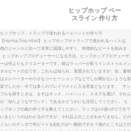
ヒップホップ ベー
スライン 作り方
ヒップホップ、トラップで使われるハイハットの作り方
【HipHop,Trap,Hihat】 ヒップホップやトラップで使われるハットは、
他のジャンルと比べて非常に認識しやすく、特徴的なビートを刻みま …
ヒップホッププロデューサーになる方法。ヒップホッププロデューサ
ーは何よりもクリエーターです。彼はラッパーが歌うインストゥルメン
タルビートの父です。これらは知られ、賞賛されていますが、生 … 最初
はエレベーターや小さなコーヒーショップなどでしか聞かないような音
楽でしたが、今では多くのプレイリストに入る音楽となります。 サン
プルを探すときは、まずはキック、ハイハット、スネアを選び、それら
が「似たようなサウンド」であるかどうかにも注目してください。 ヒ
ップホップの曲の作り方を教えてください。ラップは1小節×16でできて
いるというのはわかるのですが、それ以上のことがわかりません。どの
くらいのテンポで何ビートを刻むのが一般的ですか？他のところはどの