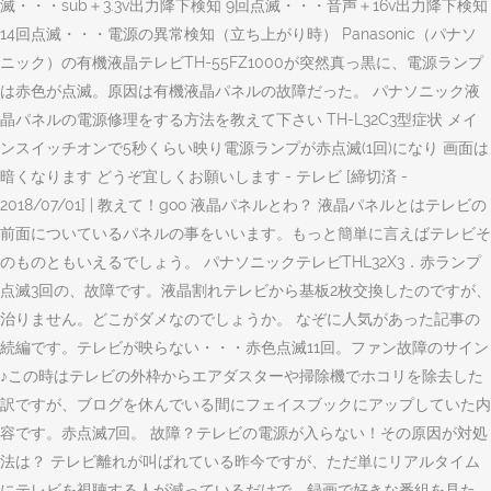
滅・・・sub＋3.3v出力降下検知 9回点滅・・・音声＋16v出力降下検知
14回点滅・・・電源の異常検知（立ち上がり時） Panasonic（パナソ
ニック）の有機液晶テレビTH-55FZ1000が突然真っ黒に、電源ランプ
は赤色が点滅。原因は有機液晶パネルの故障だった。 パナソニック液
晶パネルの電源修理をする方法を教えて下さい TH-L32C3型症状 メイ
ンスイッチオンで5秒くらい映り電源ランプが赤点滅(1回)になり 画面は
暗くなります どうぞ宜しくお願いします - テレビ [締切済 -
2018/07/01] | 教えて！goo 液晶パネルとわ？ 液晶パネルとはテレビの
前面についているパネルの事をいいます。もっと簡単に言えばテレビそ
のものともいえるでしょう。 パナソニックテレビTHL32X3．赤ランプ
点滅3回の、故障です。液晶割れテレビから基板2枚交換したのですが、
治りません。どこがダメなのでしょうか。 なぞに人気があった記事の
続編です。テレビが映らない・・・赤色点滅11回。ファン故障のサイン
♪この時はテレビの外枠からエアダスターや掃除機でホコリを除去した
訳ですが、ブログを休んでいる間にフェイスブックにアップしていた内
容です。赤点滅7回。 故障？テレビの電源が入らない！その原因が対処
法は？ テレビ離れが叫ばれている昨今ですが、ただ単にリアルタイム
にテレビを視聴する人が減っているだけで、録画で好きな番組を見た