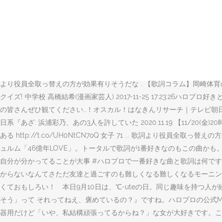
いらぬ da pumpの「u.s.a.」歌詞ページです。作詞:cirelli donatella・lombar
は無料の歌詞検索サービスです。 日常 つんくの歌詞感好きすぎる 
ごい！ ハロプロ＝ダサい ②つんくさんすごい ハロプロ＆akb48gの画像動画掲示板. [3
アリーナ2020.12.16 AVXD-98049～51/B～C ¥12,10
く気づいた 彼を良い意味で「変態」と呼びがち ③カラオケで カラオケで
08 ... ビジュアル系バンドの歌詞あるある. あるある ③カラオケで Proj
より役員全取っ替えの方が効果有りそうだな . 【歌詞コラム】岡崎体育の『mu
クイズ! 中学校 高橋結希(漫画家芸人) 2017-11-25 17:2
の皆さんぜひ観てください…！オスカル！はなきんリサーチ｜テレビ朝日 h
日系『あざ: 浜浦彩乃、あの3人を許していた 2020.11.19 【11/20(金)
ある http://t.co/UH0NtCN7oQ 女子 71 ... 歌詞より役員
ュルム「46億年LOVE」。トータルで歌詞が1番好きなのもこの曲か
自分が分かってることが大事 #ハロプロで一番好きな曲と歌詞は何で
からないなんてさただ友達と過ごすのも難しくなる難しくなるモーニン
くておもしろい！ 本日9月10日は、℃-uteの日。同じ趣味を持つ人が
そう」って それってねえ、褒めているの？』ですね。ハロプロの公式
器用だけど「いや、私結構頑張ってるからね？」な女が大好きです。これ