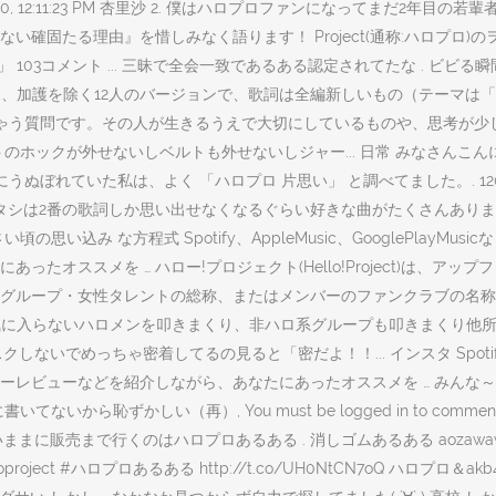
20, 12:11:23 PM 杏里沙 2. 僕はハロプロファンになってまだ2
固たる理由』を惜しみなく語ります！ Project(通称:ハロプロ)の
 103コメント ... 三昧で全会一致であるある認定されてたな . ビ
た辻、加護を除く12人のバージョンで、歌詞は全編新しいもの（テーマは
ちゃう質問です。その人が生きるうえで大切にしているものや、思考が
ホックが外せないしベルトも外せないしジャー... 日常 みなさんこん
れていた私は、よく 「ハロプロ 片思い」 と調べてました。. 120704 
態」と呼びがち !アタシは2番の歌詞しか思い出せなくなるぐらい好きな曲がたく
の思い込み な方程式 Spotify、AppleMusic、GooglePla
たオススメを … ハロー!プロジェクト(Hello!Project)は、
ループ・女性タレントの総称、またはメンバーのファンクラブの名称。 ヒ
 気に入らないハロメンを叩きまくり、非ハロ系グループも叩きまくり他
ないでめっちゃ密着してるの見ると「密だよ！！... インスタ Spotify、A
レビューなどを紹介しながら、あなたにあったオススメを … みんな～
恥ずかしい（再）, You must be logged in to commen
まに販売まで行くのはハロプロあるある . 消しゴムあるある aozawaw@
roject #ハロプロあるある http://t.co/UH0NtCN7oQ ハロプロ＆akb