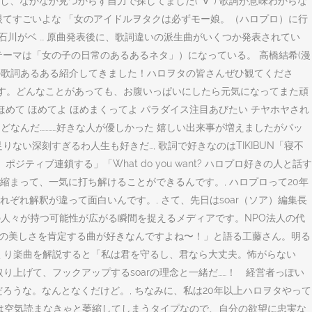
` ) 高校 しかし、なかなか見つからず自力で探してました( ´∀` ) 歌詞が意味わからな
選球眼てすごいよな 「女のアイドルヲタクは必ずモー娘。（ハロプロ）に行
てる石川がベ … 原曲発表後に、歌詞違いの派生曲がいくつか発表されてい
テーマは「女の子の日常のあるあるネタ」）になっている。 高橋結希(漫
くさんの歌詞あるある紹介してきました！ハロヲタの皆さんぜひ観てくださ
より)で、お願いします。どんなことがあっても、お腹いっぱいにしたら元気になってまた頑
た！？ほめて ほめてよ ほめまくってよ パラダイス注目あびたい チヤホヤされ
きだけどなんだ…………好きな人が優しかった 嬉しい出来事が増えましたがパッ
い深刻すぎるわ人生も好きだ…, 歌詞で好きなのはTIKIBUN「寝不
ィブ連鎖する」「What do you want? ハロプロ好きの人と話す
まって、一気に打ち解けることができるんです。, ハロプロって20年
れ解釈が違って面白いんです。, さて、先日はsoar（ソア）編集長
」の人々が持つ可能性が広がる瞬間を捉えるメディアです。NPO法人の代
的に人の美しさを肯定する曲が好きなんですよね〜！」と語る工藤さん。明る
っくり楽曲を解説すると「私は君を守るし、君なら大丈夫。怖がらない
り上げて、フックアップするsoarの理念と一緒だ……！ 経営者っぽい
だろうな。なんとなくだけど。, ちなみに、私は20年以上ハロヲタやって
は空気読まなきゃと萎縮してしまうタイプなので、自分の欲望に忠実な