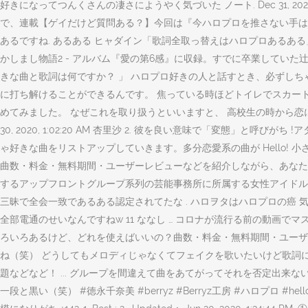
好きになってつんくさんの凄さにようやく気づいた ノート. Dec 31, 20
で、連載【ゲイだけど質問ある？】今回は『今ハロプロを推さない手はない確
あるですね. あるある ヒャダイン「歌詞全取っ替えはハロプロあるある」
かしまし物語2 - アルバム『愛の第6感』に収録。すでに卒業してい
きな曲と歌詞は何ですか？ 」 ハロプロ好きの人と話すとき、必ずし
に打ち解けることができるんです。 焦っている時ほどトイレでスカートの
めてみました。 なぜこれを取り扱うといいますと、 高校生の時から恋にうぬぼ
30, 2020, 1:02:20 AM 杏里沙 2. 彼を良い意味で「変
ゃ好きな曲をリストアップしていきます。多分恋愛系の曲が Hello! 小さい頃
曲数・料金・無料期間・ユーザーレビューなどを紹介しながら、あなたにあっ
するアップフロントグループ系列の芸能事務所に所属する女性アイドルグ
三昧で全会一致であるある認定されてたな . ハロヲタはハロプロの癌
全部電通のせいなんですねw 11 ななし … コロナが流行る前の動画でマスクし
ろいろあるけど、どれを使えばいいの？曲数・料金・無料期間・ユーザー
ね（笑） どうしてもメロディじゃなくてフェイクを歌いたいけど歌詞に書いてないから
題などなど！ ... グループを間違えて曲をあてがってそれを否定出来ないま
一段と黒い（笑） #徳永千奈美 #berryz #Berryz工房 #ハロプロ #hellop