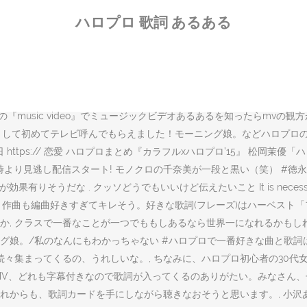
doni severino・日本語詞：shungo.,作曲:accatino claudio・cirelli d
ハロプロ 歌詞 あるある
メッセージ感の強い物も日常あるあるも響いてくるし、 それになんでこ
Blu-ray Disc＋2CD＋PHOTO BOOK+スマプラ・ムービー] LIVE DA
0(税込) 初回生産限定盤 豪華ブックレット仕様 メンバーメッセージ入りカード封
ハロプロ歌唱するのがなんとなく恥ずかしい 「わいの軍団」とか「あかるうぃ
ect(通称:ハロプロ)のヲタク(通称:ハロヲタ)をしています。 先程の成長フェチ
sic video』でミュージックビデオあるあるを知ったらmvの観方が変わる
3:26ハロプロ好きとして初めてテレビ呼んでもらえました！モーニング娘。な
ttps:// 恋愛 ハロプロまとめ『カラフルxハロプロ’15』 松岡茉
20時より見逃し配信スタート! モノクロの千奈美が一段と黒い（笑） #徳永千奈美 #b
全取っ替えの方が効果有りそうだな . クッソどうでもいいけど伝えたいこと It is
も。作曲も編曲好きすぎてキレそう。好きな歌詞(フレーズ)はハーベスト
すか, クラスで一番なことが一つでももしあるなら世界一になれるかも
グ娘。/私のなんにもわかっちゃない #ハロプロで一番好きな曲と歌詞
続々集まってくるの、うれしいな。, ちなみに、ハロプロ初心者の30代女が
MV、どれも字幕付きなので歌詞が入ってくるのありがたい。みなさん、
からも、歌詞カードを手にしながら聴きなおそうと思います。, 小沢あ