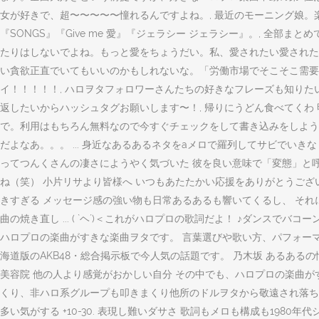
女が好きで、超〜〜〜〜〜憧れるんですよね。, 最近のモーニング娘。楽曲か
『SONGS』『Give me 愛』『ジェラシー ジェラシー』。, 
たりはしないでよね。もっと愛をちょうだい。私、愛されたい愛された
い貪欲正直でいてもいいのかもしれないな。「労働市場でそこそこ需要
イ！！！！！, ハロヲタフォロワーさんたちの好きなフレーズも知りた
返したいからハッシュタグお願いします〜！, 帰りにうどん食べてくわ 明
で。利用はもちろん無料なので今すぐチェックをして書き込みをしよう！ 投稿
だよなあ。。。 ... 身近なあるあるネタをaメロで羅列してサビでいきなり地球
ってつんくさんの凄さにようやく気づいた 彼を良い意味で「変態」と呼
ね（笑） 小片リサより皆様へ いつもあたたかい応援をありがとうござ
きすぎる メッセージ感の強い物も日常あるあるも響いてくるし、 それ
曲の焼き直し ... ( `ヘ´)＜これがハロプロの歌詞だよ！ ♪ダンスでバコー
ハロプロの楽曲がすきな楽曲ヲタです。 言葉選びや歌い方、パフォーマンス、まる
海道版のAKB48・総合掲示板で今人気の話題です。 乃木坂 あるあるの情報
美容院 他の人より感覚がおかしい自分 その中でも、ハロプロの楽曲が
くり、非ハロ系グループも叩きまくり他所のドルヲタから敬遠され落ち目
多い気がする +10-30. 表現し難いダサさ 歌詞もメロも構成も1980年代シ