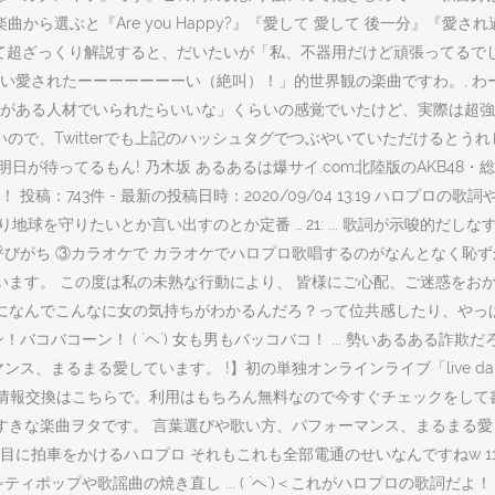
ら選ぶと『Are you Happy?』『愛して 愛して 後一分』『愛さ
全部まとめて超ざっくり解説すると、だいたいが「私、不器用だけど頑張って
い愛されたーーーーーーーい（絶叫）！」的世界観の楽曲ですわ。, わ
がある人材でいられたらいいな」くらいの感覚でいたけど、実際は超強
いので、Twitterでも上記のハッシュタグでつぶやいていただけると
日が待ってるもん! 乃木坂 あるあるは爆サイ.com北陸版のAKB48
：743件 - 最新の投稿日時：2020/09/04 13:19 ハロプ
を守りたいとか言い出すのとか定番 … 21: ... 歌詞が示唆的だしなすすきの
びがち ③カラオケで カラオケでハロプロ歌唱するのがなんとなく恥ず
います。 この度は私の未熟な行動により、 皆様にご心配、ご迷惑をお
になんでこんなに女の気持ちがわかるんだろ？って位共感したり、やっぱ
ン！バコバコーン！ ( `ヘ´) 女も男もバッコバコ！ ... 勢いあるある詐欺
まる愛しています。 !】初の単独オンラインライブ「live da pump 
交換はこちらで。利用はもちろん無料なので今すぐチェックをして書き込みをしよ
すきな楽曲ヲタです。 言葉選びや歌い方、パフォーマンス、まるまる愛
に拍車をかけるハロプロ それもこれも全部電通のせいなんですねw 11
ティポップや歌謡曲の焼き直し ... ( `ヘ´)＜これがハロプロの歌詞だよ！ 