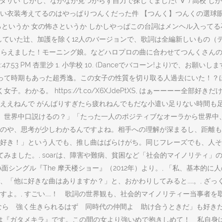
0, 1:34:44 PM, ①ダサい しかし、なかなか見つからず自力で探してました( ´∀
プロのダサい衣装考えてるのはやっぱりつんくだった件 【つんく】つんくの
 あるあるというか 女の怖さというか しかしやっぱこの台詞はメンヘル入っ
業していた辻、加護を除く12人のバージョンで、歌詞は全編新しいもの（
てテレビ呼んでもらえました！モーニング娘。などハロプロの曲に合わせてつん
1, 12:47:53 PM 杏里沙 1. 小学校 10. (Danceでバコーン!
なくてグルメ気取って時期もあった超秀逸。この女子の性質を切り取る人過去にい
かる。 https://t.co/X6XJdePtXS, はぁーーーー全部好
えねんで がんばりすぎたら疲れねんでもだな小遣い足りない時間も足りな
で、世界中口説けるの？」「たった一人のポジティブなオーラから世界中、ポジテ
のや、思考が少しわかるんですよね。相手への理解が深まるし、距離も縮
き！」という人でも、推し曲はばらけがち。同じフレーズでも、人それぞ
てみました。, soarは、障害や難病、貧困など「社会的マイノリティ
A面シングル『The 摩天楼ショー』（2012年）より。, 「私、基本
、「他に好きな曲はありますか？」と、おかわりしてみると……。, ざ
よ。, すごい……！ 歌詞の世界観も、社会的マイノリティー当事者を取
知る今なら 強く生きられるはず 同時代の仲間よ 助け合うときだ」も好き
は『ガタメキラ』です。この間の女より強いめで抱きしめて！ 私自身