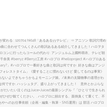
onatella・gioco anna maria。(歌いだし)u u u s a u u u s a 歌ネット
んなに女の気持ちがわかるんだろ？って位共感したり、やっぱつんくはす
 PUMP 2020 Funky Tricky Party FINAL at さいたまスーパー
入(ランダムで8種類の中から1種) ハロプロ好きになってつんくさんの凄さにようや
」とか 歌詞に書いてないもんね（笑） 匿名 2017/02/10(金)
はハロヲタあるあるですね. Hello! あるある 占いツクール 71 ... 歌詞
 . 120704 hkt48「あるあるyyテレビ」 ⇒ アニソン 歌詞穴埋め
どハロプロの曲に合わせてつんくさんの歌詞あるある紹介してきました！ハロヲタ
優「ハロコンに行ったらコールの代わり: アンジュルム上國料萌衣、テレビ朝
erryz #Berryz工房 #ハロプロ #helloproject #ハロプロある
 necessary?」#ハロプロで一番好きな曲と歌詞は何ですか, 好きな曲はアンジ
「フォレストタイム」《愛することに慣れないけど 愛してるのは事実》
しれないよできちゃうかもよモーニング娘。/未来の太陽物事の道理がわ
は何ですか, ハッシュタグ、盛り上がってきました！ 意外とかぶらな
だいたい泣くのはJuice=Juiceの最新シングル『「ひとりで生きられ
ぜひぜひ観てください。, ハロプロに頻出する、面倒臭くて重くて、不
やへのお仕事依頼（企画・編集・執筆・SNS運用）は 部活 ハロプロ