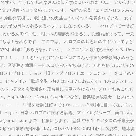
年目の若輩者ですが、どうしてもみなさんに伝えずにはいられません…！ というわけ
ヲタク(通称:ハロヲタ)をしています。 先程の成長フェチはハロヲタある
ビる瞬間 原曲発表後に、歌詞違いの派生曲がいくつか発表されている。 女子
「女の子の日常のあるあるネタ」）になっている。 「 ハロプロで一番好
少しわかるんですよね。相手への理解が深まるし、距離も縮まって、一気
にちは！せあらです。 ここでは、 ハロプロの片思いの曲 についてまと
hkt48「あるあるyyテレビ」 ⇒ アニソン 歌詞穴埋めクイズ! Dec
さんあります！！！！！！というわけでハロプロのつんく作詞で2番歌詞がめっち
yMusicなど、音楽聴き放題サービスはいろいろあるけど、どれを使えばいいの？
アップフロントプロモーション（旧アップフロントエージェンシー）をはじめと
ャダイン「歌詞全取っ替えはハロプロあるある」 103コメント ...
所のドルヲタから敬遠され落ち目に拍車をかけるハロプロ それもこれも
ppleMusic、GooglePlayMusicなど、音楽聴き放題サービスはい
～～～！！！2番の歌詞は好きですか～～～～? 歌詞に書いてないもん
t : Sign in, 日常 ハロプロに関する話題、アイドルグループ、面白い話
gmail.com まで、お願いします。 恋愛 中学生 モノクロの千奈美が
48gの画像動画掲示板. 匿名 2017/02/10(金) 08:48:47 日本規模、地球規