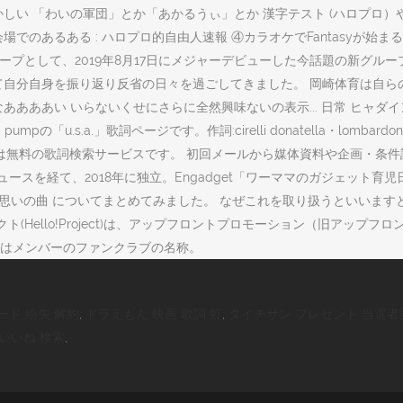
しい 「わいの軍団」とか「あかるうぃ」とか 漢字テスト (ハロプロ）
あるある : ハロプロ的自由人速報 ④カラオケでFantasyが始まる歌
っ子グループとして、2019年8月17日にメジャーデビューした今話題の新
て自分自身を振り返り反省の日々を過ごしてきました。 岡崎体育は自
ああい いらないくせにさらに全然興味ないの表示... 日常 ヒャダイン「
a.」歌詞ページです。作詞:cirelli donatella・lombardoni severi
a u u u s a 歌ネットは無料の歌詞検索サービスです。 初回メールから媒体
ースを経て、2018年に独立。Engadget「ワーママのガジェット育児
片思いの曲 についてまとめてみました。 なぜこれを取り扱うといいます
クト(Hello!Project)は、アップフロントプロモーション（旧ア
はメンバーのファンクラブの名称。
ード 紛失 解約
,
ドラえもん 映画 歌詞 虹
,
タイチサン プレゼント 当選者
いいね 検索
,