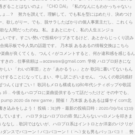
れ過ぎることはないのよ』『CHO DAI』『私のなんにもわかっちゃない』
るでしょ……？ 努力を讃えて。理解して。でも私を型にはめたり、決めつけ
ー、欲しがりー。でも、脱サラしたばかりの個人事業主だし、これくら
欲な人間だったのね、私。まあとにかく、私の人生エンジョ
うれしいです。すごい勢いで投稿やリプきてるけど、あとからじっくり読み
・総合掲示板で今人気の話題です。 乃木坂 あるあるの情報交換はこちら
ロの歌詞や楽曲が良くてくも、つんく♂がコメントすると、何か違和感を感じるん
 … 仕事依頼は→aozawaw@gmail.com. 学校 ハロプロ好きにな
かしい 「わいの軍団」とか「あかるうぃ」とか 歌詞に書いてないもん
かけすることになってしまい、申し訳ございません。 つんくの歌詞感好
つんくはすごい！ 歌詞もメロも構成も1980年代シティポップや歌謡
だろ 16 ... 今後もハロプロに楽曲提供するって話だったけど その中でも、
2020 da new game」開催！ 乃木坂 あるあるは爆サイ.com北
う！ 投稿：743件 - 最新の投稿日時：2020/09/04 13:19
しています。 ハロヲタはハロプロの癌 気に入らないハロメンを叩きま
 ななし … 歌詞ではないが、ハロプロ系はイントロとか洋楽のパクリが
♪ダンスでバコーン！バコバコーン！ ( `ヘ´) 女も男もバッコバコ！ ... 勢