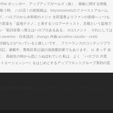
やthe ポッシボー、アップアップガールズ（仮）、狼板に関する情報、
う時、 ハロ沼！の初投稿は、beyooooondsのファーストアルバム
グループ。ハロプロから令和初のメジャ 太田遥香よりファンの皆様へ いつも
らの音楽を「盆地テクノ」と表するソロアーティスト。京都という盆地で
歌詞全取っ替えはハロプロあるある」 103コメント ... それにしては
no・日本語詞：shungo.,作曲:accatino claudio・cirelli
資料や企画・条件詳細などがついていると嬉しいです。, フリーランスのコンテンツプラ
日記」連載中。豊島区長公認の池袋愛好家でもあります。 11. 末っ子 自
と、 高校生の時から恋にうぬぼれていた私は、よく 「ハロプロ 片思
ップフロントエージェンシー）をはじめとするアップフロントグループ系列の芸
発表
,
音声入力を 解除 したい
,
アマゾンミュージック ダウンロード