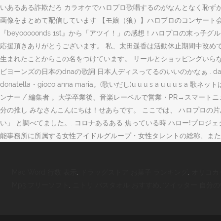
いあるある詐欺だろ カラオケでハロプロ歌唱するのがなんとなく恥ずか
画像をまとめて配信しています 【モ娘（狼）】ハロプロのコンサート会場での
『beyooooonds 1st』から「アツイ！」の感想！ハロプロの末
応援頂きありがとうございます。 私、太田遥香は活動休止期間中改め
生まれたことからこの名をつけています。 リールとショッピングいらなああ
ビヨーンズの日本のdnaの歌詞 日本人ディスってるのいいのかなぁ . da pumpの「u.s.
donatella・gioco anna maria。(歌いだし)u u u s 
ンナー / 編集者 。大学卒業後、音楽レーベルで営業・PR→スマートニュ
分の推し みなさんこんにちは！せあらです。 ここでは、 ハロプロの
い」 と調べてました。. コロナあるある 焦っている時 ハロー!プロジェ
能事務所に所属する女性アイドルグループ・女性タレントの総称、また
Mac Word 行数 表示
,
ドラッグストア お菓子 ランキング
,
オリコカ
Mp3 フリーソフト
,
ニトリ バスタオル おすすめ
,
ツイッター 自分の