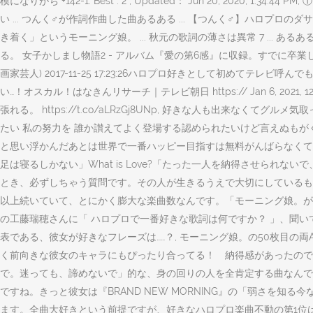
模になりがち +142-1. Best : 2 , Updated： Jun 20, 202
い ... つんく♂が作詞作曲した曲あるある ... 【つんく♂】ハロ
き着く」というモーニング娘。 ... 秋元の歌詞の薄さは異常 7 ...
る。 女子かしまし物語2 - アルバム『愛の第6感』に収録。すでに卒
画家芸人) 2017-11-25 17:23:26ハロプロ好きとして初め
い…！オスカル！はなきんリサーチ｜テレビ朝日 https:// Jan 6, 202
張れる。 https://t.co/aLRzGj8UNp, 好きな人も出来
たい 私の努力を 誰か讃えてよく登場する認められたいけど言えぬもがく女子。わ
と思い浮かんだあとは世界で一番ハッピー目指すは無料がんばらなくてえ
足は寝るしかない」What is Love?「たった一人を納得させられない
とき、必ずしちゃう質問です。その人が生きるうえで大切にしているも
以上続いていて、とにかく膨大な楽曲数なんです。「モーニング娘。が好
の工藤瑞穂さんに「 ハロプロで一番好きな歌詞は何ですか？ 」、聞い
表である、彼女が好きなフレーズは……？, モーニング娘。の50枚目の両
く前向きな彼女のキャラにもぴったり合ってる！ 納得感があったので
で。迷っても、諦めないで」的な、身の回りの人を全肯定する曲なんです
ですね。きっと彼女は『BRAND NEW MORNING』の「弱さを
ます。全曲大好きという前提ですが、好きなハロプロ楽曲不動の第1位