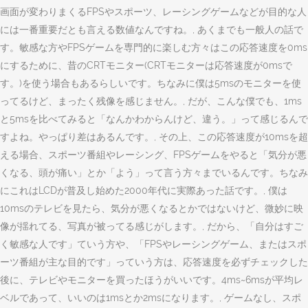
画面が変わりまくるFPSやスポーツ、レーシングゲームなどが目的な人
には一番重要だとも言える数値なんですね。, あくまでも一般人の話で
す。敏感な方やFPSゲームを専門的に楽しむ方々はこの応答速度を0ms
にするために、昔のCRTモニター(CRTモニターは応答速度が0msで
す。)を使う場合もあるらしいです。ちなみに僕は5msのモニターを使
ってるけど、まったく残像を感じません。, だが、こんな僕でも、1ms
と5msを比べてみると「なんかわからんけど、違う。」って感じるんで
すよね。やっぱり差はあるんです。, その上、この応答速度が10msを超
える場合、スポーツ番組やレーシング、FPSゲームをやると「気分が悪
くなる、頭が痛い」とか「よう」って言う方々までいるんです。ちなみ
にこれはLCDが普及し始めた2000年代に実際あった話です。, 僕は
10msのテレビを見たら、気分が悪くなるとかではないけど、微妙に映
像が揺れてる、写真が被ってる感じがします。, だから、「自分はすご
く敏感な人です」ていう方や、「FPSやレーシングゲーム、またはスポ
ーツ番組が主な目的です」っていう方は、応答速度を必ずチェックした
後に、テレビやモニターを買ったほうがいいです。4ms~6msが平均レ
ベルであって、いいのは1msとか2msになります。, ゲームなし、スポ