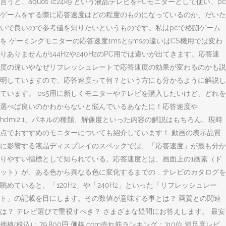
言うと、aquos lc24k9 という液晶テレビをPCモニターとして使い、pc
ゲームをする際に応答速度はどの程度のものになっているのか、だいた
いで良いので参考値を知りたいというものです。私はpcで格闘ゲーム
を ゲーミングモニターの応答速度1msと5msの違いはCS機用では変わ
りありませんが144Hzや240HzのPC用では違いが出てきます。応答速
度の違いやなぜリフレッシュレートで応答速度の効果が変わるのかも説
明していますので、応答速度って何？という方にも分かるように解説し
ています。 ps5用に新しくモニターやテレビを購入したいけど、どれを
選べば良いのかわからないと悩んでいるあなたに！応答速度や
hdmi2.1、パネルの種類、解像度といった内容の解説はもちろん、現時
点でおすすめのモニターについても紹介しています！ 動画の表示品質
に影響する液晶ディスプレイのスペックでは、「応答速度」が最も分か
りやすい指標として知られている。応答速度とは、画面上の1画素（ド
ット）が、ある色から異なる色に変化するまでの … テレビのカタログを
眺めていると、「120Hz」や「240Hz」といった「リフレッシュレー
ト」の記載を目にします。その数値が意味する事とは？ 画質との関連
は？ テレビ選びで重視すべき？ さまざまな疑問にお答えします。 最安
価格(税込)：79,800円 価格.com売れ筋ランキング：310位 満足度レビ