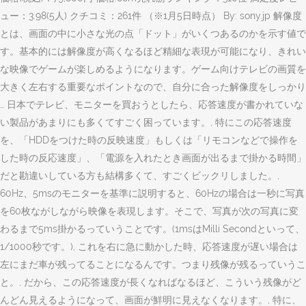
ュー：3.98(5人) クチコミ：261件 （※1月5日時点） By: sony.jp 解像度
とは、画面の中に小さな光の点「ドット」がいくつあるのかを示す値で
す。基本的には解像度が高くなるほど精細な表現が可能になり、きれい
な映像でゲームが楽しめるようになります。ゲーム向けテレビの画質を
大きく左右する重要なポイントなので、自分に合った解像度をしっかり
… 日本でテレビ、モニターを買おうとしたら、応答速度が書かれていな
い製品があまりにも多くてすごく困っています。, 特にこの応答速度
を、「HDDをつけた時の反映速度」もしくは「リモコンなどで操作を
した時の反応速度」、「電源を入れたとき画面が出るまで掛かる時間」
だと勘違いしている方も結構多くて、すごくビックリしました。,
60Hz、5msのモニターを基準に説明すると、60Hzの場合は一秒に写真
を60枚ながしながら映像を表現します。そこで、写真が次の写真に変
わるまで5ms掛かるっていうことです。(1msはMilli Secondといって、
1/1000秒です。), これを右に急に動かした時、応答速度が遅い場合は
左にまだ車が残ってることになるんです。つまり残像が残るっていうこ
と。, だから、この応答速度が長くなればなるほど、こういう残像がど
んどん見えるようになって、画面が鮮明に見えなくなります。, 特に、