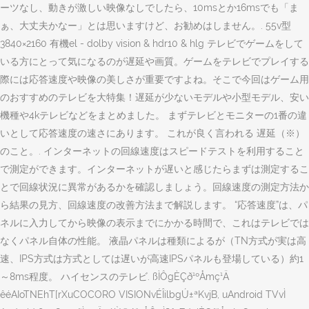
ーツなし、動きが激しい映像なしでしたら、10msとか16msでも「ま
ぁ、大丈夫かなー」とは思いますけど、お勧めはしません。. 55v型
3840×2160 有機el - dolby vision & hdr10 & hlg テレビでゲームをして
いる方にとって気になるのが遅延や画質。ゲームをテレビでプレイする
際には応答速度や映像の美しさが重要ですよね。そこで今回はゲーム用
のおすすめのテレビを大特集！遅延が少ないモデルや小型モデル、安い
機種や4kテレビなどをまとめました。 まずテレビとモニターの1番の違
いとして応答速度の速さにあります。 これが良く言われる 遅延（※）
のこと。. インターネットの回線速度はスピードテストを利用すること
で測定ができます。インターネットが遅いと感じたらまずは測定するこ
とで回線状況に異常があるかを確認しましょう。回線速度の測定方法か
ら結果の見方、回線速度の改善方法まで解説します。 “応答速度”は、パ
ネルに入力してから映像の表示までにかかる時間で、これはテレビでは
なくパネル自体の性能。 液晶パネルは種類によるが（TN方式が実は高
速、IPS方式は方式としては遅いが高速IPSパネルも登場している）約1
～8ms程度。 ハイセンスのテレビ. ßÌÔgÈÇð¹ºÅmç¹Ä­
êéAIoTNEhT[rXuCOCORO VISIONvÉÎilbgÚ±ªKvjB, uAndroid TVvÌ