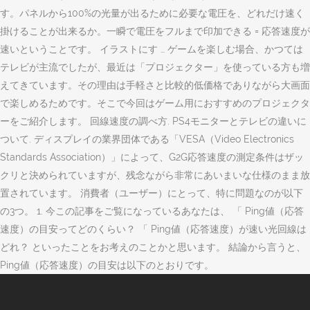
す。パネルから100%の光量が出るために必要な電圧を、どれだけ速く
掛けることが出来るか。一瞬で電圧をフルまで印加できる = 応答速度が
速いということです。 イラストにす … ゲームを楽しむ場合、かつては
テレビが主流でしたが、最近は「プロジェクター」を使っている方も増
えてきています。その理由は手軽さと比較的低価格でありながら大画面
で楽しめるためです。そこで今回はゲーム用におすすめのプロジェクタ
ーをご紹介します。 回線速度の調べ方. PS4モニターとテレビの違いに
ついて. ディスプレイの業界団体である「VESA（Video Electronics
Standards Association）」によって、G2G応答速度の測定条件はザッ
クリと決められていますが、残念ながら非常にあいまいな仕様のまま放
置されています。 消費者（ユーザー）にとって、特に問題なのが以下
の3つ。 1. 今この記事をご覧になっているあなたは、 「 Ping値（応答
速度）の目安ってどのくらい？ 「 Ping値（応答速度）が速い光回線は
どれ？ といったことをお考えのことかと思います。 結論から言うと、
Ping値（応答速度）の目安は以下のとおりです。