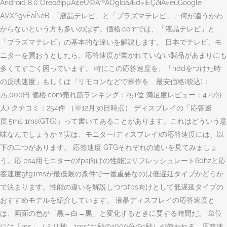
Android 8.0 OreoðÌpµÄ¢éÙ©A¹ºÅÔgÌõâÆd»iÈÇðìÅ«éuGoogle
AVX^gvÉàÎ\èB. 「液晶テレビ」と「プラズマテレビ」、何が違うかわ
からないという方も多いのはず。価格.comでは、「液晶テレビ」と
「プラズマテレビ」の基本的な違いを解説します。 日本でテレビ、モ
ニターを買おうとしたら、応答速度が書かれていない製品があまりにも
多くてすごく困っています。 特にこの応答速度を、「hddをつけた時
の反映速度」もしくは「リモコンなどで操作を … 最安価格(税込)：
75,000円 価格.com売れ筋ランキング：251位 満足度レビュー：4.27(9
人) クチコミ：254件 （※12月30日時点） ディスプレイの「応答速
度:5ms 1ms(GTG)」って書いてあることがあります。これはどういう意
味なんでしょうか？実は、モニター(ディスプレイ)の応答速度には、以
下の二つがあります。 応答速度 GTGそれぞれの違いを見てみましょ
う。応 ps4用モニターのfps向けの性能はリフレッシュレート60hzと応
答速度gtg1msが最低限の条件で一番重要なのは低遅延タイプかどうか
で決まります。性能の違いを解説しつつfps向けとして低遅延タイプの
おすすめモデルを紹介しています。 液晶ディスプレイの応答速度と
は、画面の色が「黒→白→黒」と変化するときに要する時間だ。 単位
には「ms」（ミリ秒、1msは1秒の1000分の1秒）が使われる。応答速