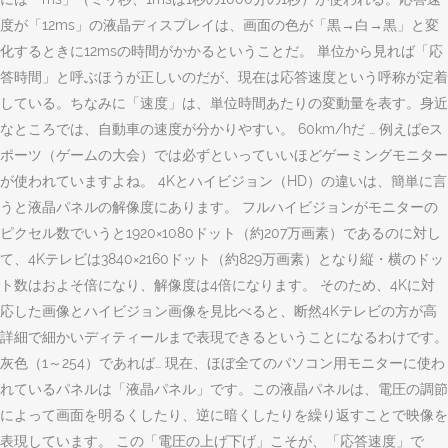
度が「12ms」の液晶ディスプレイは、画面の色が「黒→白→黒」と変
化するときに12msの時間がかかるということだ。 単位から見れば「応
答時間」と呼ぶほうが正しいのだが、現在は応答速度という呼称が定着
している。ちなみに「速度」は、単位時間あたりの変動量を表す。身近
なところでは、自動車の速度が分かりやすい。 60km/hだ … 例えばeス
ポーツ（ゲームの大会）では必ずといっていいほどゲーミングモニター
が使われていますよね。 4Kとハイビジョン（HD）の違いは、簡単に言
うと液晶パネルの解像度にあります。 フルハイビジョンがモニターの
ピクセル数でいうと1920×1080ドット（約207万画素）であるのに対し
て、4Kテレビは3840×2160ドット（約829万画素）となり縦・横のドッ
ト数はおよそ倍になり、解像度は4倍になります。 そのため、4Kに対
応した画像とハイビジョン画像を見比べると、断然4Kテレビの方が高
詳細で細かいディティールまで表現できるということになるわけです。
灰色（1～254）であれば… 現在、ほぼ全てのパソコン用モニターに使わ
れているパネルは「液晶パネル」です。この液晶パネルは、電圧の調節
によって画面を明るくしたり、逆に暗くしたりを繰り返すことで映像を
表現しています。 この「電圧の上げ下げ」こそが、「応答速度」で