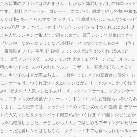
たら普通のプリンには戻れません。しかも全部混ぜるだけの簡単レシピ
です。 材料:スイートチョコレート、ココアパ … 簡単もやしの卵♪中華あ
んかけ by あっこりんママ [クックパッド] 簡単おいしいみんなのレシピ
が170万品. クックパッドの【プリン】レシピから【つくれぽ1000】以
上を人気ランキング形式でご紹介します。 電子レンジで簡単にできる
プリンや、なめらかプリンなど♪材料たった3つでできるものも！ 1位！
一番簡単★プリン 牛乳 卵 砂糖 プリンの人気1位はつくれぽ8000超
え。 ゼラチンパウダー 20g レモン汁 大さじ1, グリーンとゴールド、2
種のキウイをたっぷり入れたヘルシーデザート。寒天がほろっとくず
れ、キウイの甘さが際立ちます！, 材料 （モロ○フの空容器10個分） レ
モンケーキは、つくれぽ100以上のレシピがあり、その中にはつくれぽ
3000超えの大人気レシピもあります。パウンドケーキ、シフォンケー
キ、フランスの伝統菓子ウィークエンドシトロンなど種類もいろいろあ
ります。この記事では、クックパッドのレモン みかんの缶詰1缶 デザー
トの人気レシピをクックパッド殿堂1位やつくれぽ1000超レシピなどか
ら18品厳選しました。子どもから大人まで楽しめるプディングやゼリー
といった定番レシピはもちろん、ダイエット中でも食べられるヘルシー