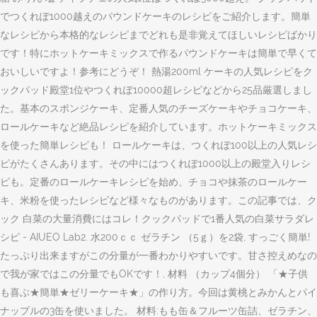
でつくれぽ1000越えのパウンドケーキのレシピをご紹介します。簡単
なレシピから本格的なレシピまでどれも是非覚えてほしいレシピばかり
です！特にホットケーキミックスで作るパウンドケーキは簡単で早くて
おいしいですよ！参考にどうぞ！ 熱湯200ml ケーキの人気レシピをク
ックパッド殿堂1位やつくれぽ10000超レシピなどから25品厳選しまし
た。基本のスポンジケーキ、定番人気のチーズケーキやチョコケーキ、
ロールケーキなど絶品レシピを紹介しています。ホットケーキミックス
を使った簡単レシピも！ ロールケーキは、つくれぽ100以上の人気レシ
ピがたくさんあります。その中にはつくれぽ1000以上の殿堂入りレシ
ピも。定番のロールケーキレシピを始め、チョコや抹茶のロールケー
キ、米粉を使ったレシピなど様々なものがあります。この記事では、ク
ック 白菜の大量消費にはコレ！クックパッドで1番人気の白菜サラダレ
シピ - AIUEO Lab2. 水200ｃｃ ゼラチン （5ｇ）を2袋, すっごく簡単!
たっぷり出来ますがこの分量が一番わかりやすいです。甘さ控えめなの
で我が家ではこの分量でもOKです！, 材料 （カップ4個分） 「★子供
も喜ぶ★簡単★ゼリーケーキ★」の作り方。今回は黄桃とみかんとパイ
ナップルの3缶を使いました。 材料:もも缶＆フルーツ缶詰、ゼラチン、