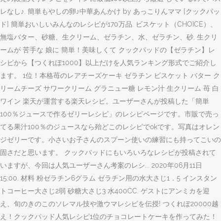
レなし♪. 簡単もやしの卵♪中華あんかけ by あっこりんママ [クックパッ
ド] 簡単おいしいみんなのレシピが170万品. ビスケット（CHOICE）、
無塩バター、砂糖、生クリーム、ゼラチン、水、ゼラチン、砂, 生クリ
ームが 苦手な 娘に 簡単！美味しくて クックパッドの【ゼラチン】レ
シピから【つくれぽ1000】以上だけを人気ランキング形式でご紹介し
ます。 1位！本格苺のレアチーズケーキ ゼラチン ビスケット バター ク
リームチーズ サワークリーム グラニュー糖 レモン汁 生クリーム 苺 白
ワイン 楽天が運営する楽天レシピ。ユーザーさんが投稿した「簡単
100％ジュースで作るゼリーレシピ」のレシピページです。市販で売っ
てる果汁100％のジュースなら殆どこのレシピでokです。写真はオレン
ジゼリーです。小さいお子さんのスプーン使いの練習にも持ってこいの
固さだと思います。 クックパッドにもいろいろなレシピが投稿されて
いますが、今回は人気ユーザーさん考案のレシ... 2020年06月11日
15:00. 材料 粉ゼラチン6グラム ゼラチン用の水大さじ1．5 インスタン
トコーヒー大さじ2弱 砂糖大さじ3 水400CC. ゲストにアンミカを迎
え、旬のきのこのソレマル技や激ウマレシピを伝授! つくれぽ20000越
え！クックパッド人気レシピ1位のチョコレートケーキを作ってみた！