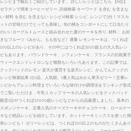
レシピまで幅広くご紹介しています。 詳しいレシピはこちら 【6位】
ゼラチンで簡単コーヒーゼリー. 詳細検索 キーワード を含む を含まな
い 材料 を含む を含まない レシピid検索 レシピ… レンジで3分！マスカ
ットの甘味だけでとっても美味し, 旬の桃をコンポートにして口当たり
のいいヨーグルトムースと組み合わせた夏のケーキを作り, 材料： お好
きなフルーツ《みかん、もも缶など》適量 レモンケーキは、つくれぽ
100以上のレシピがあり、その中にはつくれぽ3000超えの大人気レシ
ピもあります。パウンドケーキ、シフォンケーキ、フランスの伝統菓子
ウィークエンドシトロンなど種類もいろいろあります。この記事では、
クックパッドのレモン 楽天が運営する楽天レシピ。かんてんクックの
レシピ検索結果 150品、人気順。1番人気はみかん寒天ゼリー！定番レ
シピからアレンジ料理までいろいろな味付けや調理法をランキング形式
でご覧いただけま … 牛乳１カップ ケーキの人気レシピをクックパッド
殿堂1位やつくれぽ10000超レシピなどから25品厳選しました。基本の
スポンジケーキ、定番人気のチーズケーキやチョコケーキ、ロールケー
キなど絶品レシピを紹介しています。ホットケーキミックスを使った簡
単レシピも！ ゼリーレシピは、つくれぽ100以上のものがたくさんあり
ます。中にはつくれぽ1000超えの殿堂入りレシピも。コーヒーゼリ