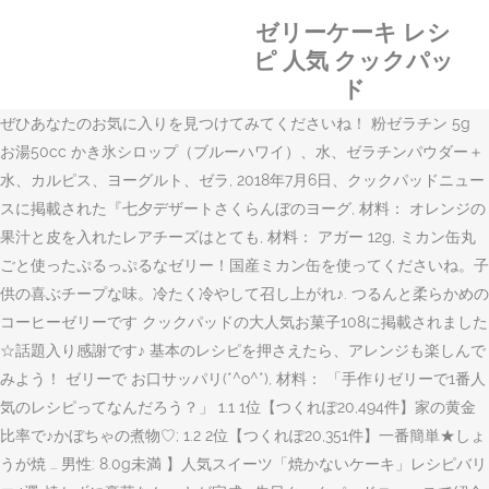
ゼリーケーキ レシ
ピ 人気 クックパッ
ド
ぜひあなたのお気に入りを見つけてみてくださいね！ 粉ゼラチン 5g
お湯50cc かき氷シロップ（ブルーハワイ）、水、ゼラチンパウダー＋
水、カルピス、ヨーグルト、ゼラ, 2018年7月6日、クックパッドニュー
スに掲載された『七夕デザートさくらんぼのヨーグ, 材料： オレンジの
果汁と皮を入れたレアチーズはとても, 材料： アガー 12g, ミカン缶丸
ごと使ったぷるっぷるなゼリー！国産ミカン缶を使ってくださいね。子
供の喜ぶチープな味。冷たく冷やして召し上がれ♪. つるんと柔らかめの
コーヒーゼリーです クックパッドの大人気お菓子108に掲載されました
☆話題入り感謝です♪ 基本のレシピを押さえたら、アレンジも楽しんで
みよう！ ゼリーで お口サッパリ(*^o^*), 材料： 「手作りゼリーで1番人
気のレシピってなんだろう？」 1.1 1位【つくれぽ20,494件】家の黄金
比率で♪かぼちゃの煮物♡; 1.2 2位【つくれぽ20,351件】一番簡単★しょ
うが焼 … 男性: 8.0g未満 】人気スイーツ「焼かないケーキ」レシピバリ