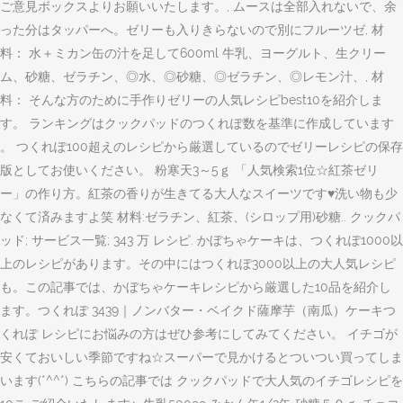
ご意見ボックスよりお願いいたします。, ムースは全部入れないで、余
った分はタッパーへ。ゼリーも入りきらないので別にフルーツゼ, 材
料： 水＋ミカン缶の汁を足して600ml 牛乳、ヨーグルト、生クリー
ム、砂糖、ゼラチン、◎水、◎砂糖、◎ゼラチン、◎レモン汁、, 材
料： そんな方のために手作りゼリーの人気レシピbest10を紹介しま
す。 ランキングはクックパッドのつくれぽ数を基準に作成しています
。 つくれぽ100超えのレシピから厳選しているのでゼリーレシピの保存
版としてお使いください。 粉寒天3～5ｇ 「人気検索1位☆紅茶ゼリ
ー」の作り方。紅茶の香りが生きてる大人なスイーツです♥洗い物も少
なくて済みますよ笑 材料:ゼラチン、紅茶、(シロップ用)砂糖.. クックパ
ッド; サービス一覧; 343 万 レシピ. かぼちゃケーキは、つくれぽ1000以
上のレシピがあります。その中にはつくれぽ3000以上の大人気レシピ
も。この記事では、かぼちゃケーキレシピから厳選した10品を紹介し
ます。つくれぽ 3439｜ノンバター・ベイクド薩摩芋（南瓜）ケーキつ
くれぽ レシピにお悩みの方はぜひ参考にしてみてください。 イチゴが
安くておいしい季節ですね☆スーパーで見かけるとついつい買ってしま
います(*^^*) こちらの記事では クックパッドで大人気のイチゴレシピを