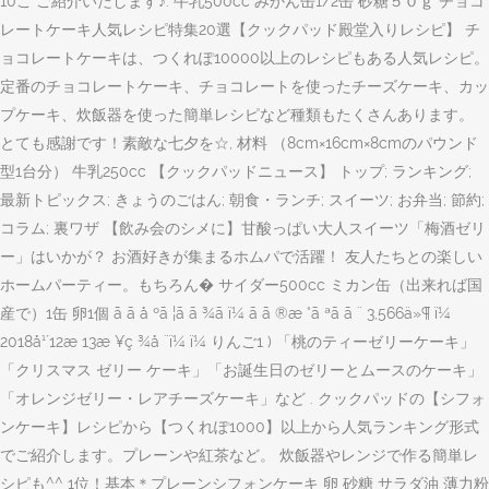
10こ ご紹介いたします♪. 牛乳500cc みかん缶1/2缶 砂糖５０ｇ チョコ
レートケーキ人気レシピ特集20選【クックパッド殿堂入りレシピ】 チ
ョコレートケーキは、つくれぽ10000以上のレシピもある人気レシピ。
定番のチョコレートケーキ、チョコレートを使ったチーズケーキ、カッ
プケーキ、炊飯器を使った簡単レシピなど種類もたくさんあります。
とても感謝です！素敵な七夕を☆, 材料 （8cm×16cm×8cmのパウンド
型1台分） 牛乳250cc 【クックパッドニュース】 トップ; ランキング;
最新トピックス; きょうのごはん; 朝食・ランチ; スイーツ; お弁当; 節約;
コラム; 裏ワザ 【飲み会のシメに】甘酸っぱい大人スイーツ「梅酒ゼリ
ー」はいかが？ お酒好きが集まるホムパで活躍！ 友人たちとの楽しい
ホームパーティー。もちろん� サイダー500cc ミカン缶（出来れば国
産で）1缶 卵1個 ã ã å ºã ¦ã ã ¾ã ï¼ ã ã ®æ °ã ªã ã ¨ 3,566ä»¶ ï¼
2018å¹´12æ 13æ ¥ç ¾å ¨ï¼ ï¼ りんご1 ) 「桃のティーゼリーケーキ」
「クリスマス ゼリー ケーキ」「お誕生日のゼリーとムースのケーキ」
「オレンジゼリー・レアチーズケーキ」など . クックパッドの【シフォ
ンケーキ】レシピから【つくれぽ1000】以上から人気ランキング形式
でご紹介します。プレーンや紅茶など。 炊飯器やレンジで作る簡単レ
シピも^^ 1位！基本＊プレーンシフォンケーキ 卵 砂糖 サラダ油 薄力粉