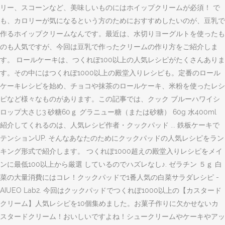
リー、スコーンなど、美味しいものにはホイップクリームが必須！ で
も、カロリーが気になるという方のためにおすすめしたいのが、豆乳で
作るホイップクリームなんです。最近は、水切りヨーグルトを使ったも
のも人気ですが、今回は豆乳で作ったクリームの作り方をご紹介しま
す。 ロールケーキは、つくれぽ100以上の人気レシピがたくさんありま
す。その中にはつくれぽ1000以上の殿堂入りレシピも。定番のロール
ケーキレシピを始め、チョコや抹茶のロールケーキ、米粉を使ったレシ
ピなど様々なものがあります。この記事では、クック ブルーハワイシ
ロップ大さじ3 砂糖60ｇ グラニュー糖（または砂糖） 60g 水400ml
紹介してくれるのは、人気レシピ作者・クックパッド ... 鉄板ケーキで
テンションUP. そんなあなたのためにクックパッドの人気レシピをラン
キング形式で紹介します。 つくれぽ1000超えの殿堂入りレシピをメイ
ンに最低100以上から厳選 しているのでハズレなし♪. ゼラチン ５ｇ 白
菜の大量消費にはコレ！クックパッドで1番人気の白菜サラダレシピ -
AIUEO Lab2. 今回はクックパッドでつくれぽ1000以上の【カスタード
クリーム】人気レシピを10個集めました。お菓子作りに欠かせないカ
スタードクリーム！おいしいですよね！シュークリームやケーキやアッ