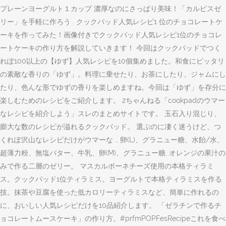
プレーンヨーグルト１カップ 濃厚なのにさっぱり美味！「カルピスゼ
リー」を手軽に作ろう . クックパッド人気レシピ1 位のチョコレートケ
ーキを作ってみた！画像付きでクックパッド人気レシピ1位のチョコレ
ートケーキの作り方を解説していきます！ 今回はクックパッドでつく
れぽ100以上の【ゆず】人気レシピを10個集めました。和食にピッタリ
の素敵な香りの「ゆず」。料理に乗せたり、お茶にしたり、ジャムにし
たり、色んな形でゆずの香りを楽しめますね。今回は「ゆず」を存分に
楽しむためのレシピをご紹介します。 2ちゃんねる「cookpadのウマー
なレシピを紹介しよう」スレのまとめサイトです。 玉石入り混じり、
膨大な数のレシピが溢れるクックパッド。 選ぶのに凄く迷うけど、つ
くれぽ沢山なレシピだけがウマーな … 卵(L)、グラニュー糖、水飴/水、
超薄力粉、無塩バター、牛乳、卵(M)、グラニュー糖, オレンジの果汁の
みで作る二層のゼリー。 マスカルポーネチーズ使用の本格ティラミ
ス。クックパッド1位ティラミス。ヨーグルトで本格ティラミスを作る
技。抹茶や豆腐を使った低カロリーティラミスなど、簡単に作れるの
に、おいしい人気レシピだけを10品紹介します。 「ゼラチンで作るチ
ョコレートムースケーキ」の作り方。#prfmPOPFesRecipeこれを食べ