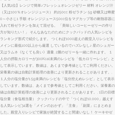
【人気1位】レンジで簡単♪フレッシュオレンジゼリー 材料 オレンジ汁
（又は100％オレンジジュース） 約250cc 粉ゼラチン 5g 砂糖又は蜂蜜
0～小さじ1 手順 オレンジジュース50cc位をマグカップ等の耐熱容器に
入れて粉ゼラチンを加えて混ぜる。 「美味しいコーヒーゼリーの作り
方が知りたい！」 そんなあなたのためにクックパッドの人気レシピを
ランキング形式で紹介します。 つくれぽ1000超えの殿堂入りレシピを
メインに最低100以上から厳選 しているのでハズレなし♪ 星のシュガー
又はラムネ《なくても良い》適量, 2層のゼリーを一緒に作れます。 １
人分の摂取カロリーが300Kcal未満のレシピを「低カロリーレシピ」と
して表示しています。数値は、あくまで参考値としてご利用ください。
栄養素の値は自動計算処理の改善により更新されることがあります。,
１人分の塩分量が1.5g未満のレシピを「塩分控えめレシピ」として表示
しています。数値は、あくまで参考値としてご利用ください。栄養素の
値は自動計算処理の改善により更新されることがあります。, 1日の目標
塩分量（食塩相当量） クックパッドの中で「つくれぽ10,000」越えす
る人気レシピ34選を「メインのおかず」「主食」「副菜」にまとめま
した。殿堂入りレシピで家族が絶賛すること間違いなし！ ケーキやゼ