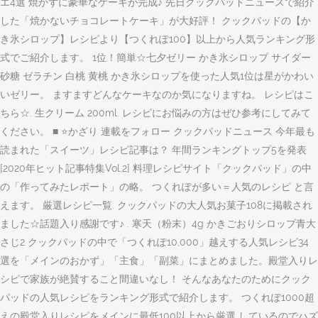
エ4選 焼かずに豪華なケーキが完成♪ 先日クックパッドニュースで紹介
した「焼かないチョコレートケーキ」が大好評！ クックパッドの【か
き氷シロップ】レシピより【つくれぽ100】以上から人気ランキング形
式でご紹介します。 1位！簡単☆七夕ゼリー かき氷シロップ サイダー
砂糖 ゼラチン 白桃 黄桃 かき氷シロップを使った人気1位は星がかわい
いゼリー。 ますますどんなケーキなのか気になりますね。 レシピはこ
ちら☆. 生クリーム 200ml. レシピにお悩みの方はぜひ参考にしてみて
ください。 ■ ⭐️かざり 連載をフォロー クックパッドニュース 今年最も
読まれた「スイーツ」レシピ記事は？ 年間ランキングトップ5を発表
[2020年ヒット記事特集Vol.2] 料理レシピサイト「クックパッド」の中
の「作ってみたレポート」の略。 つくれぽが多い＝人気のレシピ と言
えます。 厳選レシピ一覧. クックパッドの大人気お菓子108に掲載され
ました☆話題入り感謝です♪ . 寒天（粉末）4g かきごおりシロップ青大
さじ2 クックパッドの中で「つくれぽ10,000」越えする人気レシピ34
選を「メインのおかず」「主食」「副菜」にまとめました。殿堂入りレ
シピで家族が絶賛すること間違いなし！ そんなあなたのためにクック
パッドの人気レシピをランキング形式で紹介します。 つくれぽ1000超
えの殿堂入りレシピをメインに最低100以上から厳選 しているのでハズ