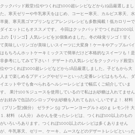
クックパッド殿堂1位やつくれぽ1000超レシピなどから19品厳選しまし
た。寒天ゼリーや牛乳寒天をはじめ、コーヒー寒天、カルピス寒天、水
羊羹、寒天黒ゴマプリンなどアレンジレシピも多数掲載！低カロリーで
ダイエットにもオススメです。 今回はクックパッドでつくれぽ1000以
上の【リンゴ】人気レシピを30個集めました。冬の味覚リンゴ！甘く
て美味しいリンゴが美味しいスイーツに大変身！ケーキやアップルパイ
はもちろんホットケーキミックスで簡単だけど本格的なスイーツも！是
非参考にしてみて下さい！ デザートの人気レシピをクックパッド殿堂1
位やつくれぽ1000超レシピなどから18品厳選しました。子どもから大
人まで楽しめるプディングやゼリーといった定番レシピはもちろん、ダ
イエット中でも食べられるヘルシーレシピまで幅広くご紹介していま
す。 果汁100％ジュースを使用しているので私はお砂糖は入れてません
がお好みで缶詰のシロップやお砂糖を入れてもおいしいですよ！, 材料
（プリン型3個分） ゼラチン 5g プレーンヨーグルト450ｇ レモン汁 大
１, 材料 （4人分） みかんを使ったレシピは、つくれぽ100以上のもの
がいろいろあります。つくれぽ1000以上のレシピは多くありません
が、牛乳寒天、ゼリー、ケーキ、ムースなどのデザートレシピといった