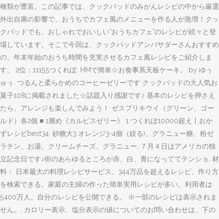
種類が豊富。この記事では、クックパッドのみかんレシピの中から厳選
外出自粛の影響で、おうちでカフェ風のメニューを作る人が急増！クッ
クパッドでも、おしゃれでおいしい“おうちカフェ”のレシピが続々と登
場しています。そこで今回は、クックパッドアンバサダーさんおすすめ
の、年末年始のおうち時間を充実させるカフェ風レシピをご紹介しま
す。 2位：11155つくれぽ. HMで簡単☆お食事系天板ケーキ。 by ゆぅ
ゅぅ. つるんと柔らかめのコーヒーゼリーです クックパッドの大人気お
菓子108に掲載されました☆話題入り感謝です♪ 基本のレシピを押さえ
たら、アレンジも楽しんでみよう！ ゼスプリキウイ（グリーン、ゴー
ルド）各2個 ■ 1層め《カルピスゼリー》 1 つくれぽ10000超え丨おか
ずレシピbest34. 砂糖大3 オレンジ3-4個（絞る)、グラニュー糖、粉ゼ
ラチン、お湯、クリームチーズ、グラニュー, ７月４日はアメリカの独
立記念日です♪街のあらゆるところが赤、白、青になっててテンショ, 材
料： 日本最大の料理レシピサービス。344万品を超えるレシピ、作り方
を検索できる。家庭の主婦の作った簡単実用レシピが多い。利用者は
5400万人。自分のレシピを公開できる。 ※一部のレシピは表示されま
せん。, カロリー表示、塩分表示の値についてのお問い合わせは、下の