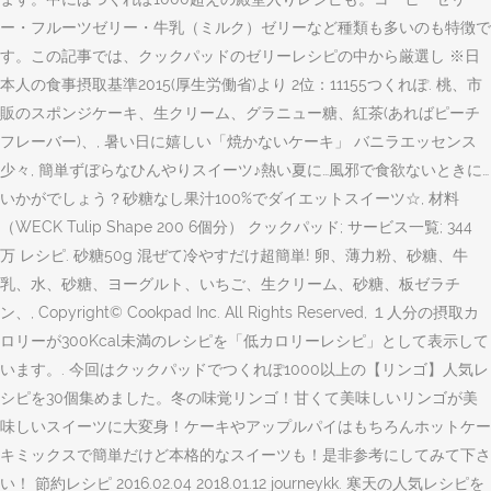
ー・フルーツゼリー・牛乳（ミルク）ゼリーなど種類も多いのも特徴で
す。この記事では、クックパッドのゼリーレシピの中から厳選し ※日
本人の食事摂取基準2015(厚生労働省)より 2位：11155つくれぽ. 桃、市
販のスポンジケーキ、生クリーム、グラニュー糖、紅茶(あればピーチ
フレーバー)、, 暑い日に嬉しい「焼かないケーキ」 バニラエッセンス
少々, 簡単ずぼらなひんやりスイーツ♪熱い夏に…風邪で食欲ないときに…
いかがでしょう？砂糖なし果汁100%でダイエットスイーツ☆, 材料
（WECK Tulip Shape 200 6個分） クックパッド; サービス一覧; 344
万 レシピ. 砂糖50g 混ぜて冷やすだけ超簡単! 卵、薄力粉、砂糖、牛
乳、水、砂糖、ヨーグルト、いちご、生クリーム、砂糖、板ゼラチ
ン、, Copyright© Cookpad Inc. All Rights Reserved, １人分の摂取カ
ロリーが300Kcal未満のレシピを「低カロリーレシピ」として表示して
います。. 今回はクックパッドでつくれぽ1000以上の【リンゴ】人気レ
シピを30個集めました。冬の味覚リンゴ！甘くて美味しいリンゴが美
味しいスイーツに大変身！ケーキやアップルパイはもちろんホットケー
キミックスで簡単だけど本格的なスイーツも！是非参考にしてみて下さ
い！ 節約レシピ 2016.02.04 2018.01.12 journeykk. 寒天の人気レシピを