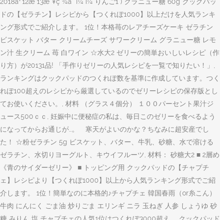
2018å¹´12æ 13æ ¥ç ¾å ¨ï¼ ï¼ りんご1 ) グラニュー糖 60g クックパッ
ドの【ゼラチン】レシピから【つくれぽ1000】以上だけを人気ランキ
ング形式でご紹介します。 1位！本格苺のレアチーズケーキ ゼラチン
ビスケット バター クリームチーズ サワークリーム グラニュー糖 レモ
ン汁 生クリーム 苺 白ワイン ☆水大2 ゼリーの簡単おいしいレシピ（作
り方）が20131品! 「手作りゼリーの人気レシピを一覧で知りたい！」,
ランキングはクックパッドのつくれぽ数を基準に作成しています。つく
れぽ100超えのレシピから厳選しているのでゼリーレシピの保存版とし
てお使いください。, 材料 （グラス４個分） １００パーセント果汁ジ
ュース500ｃｃ, 妊娠中に便秘症の私は、毎日このゼリーを食べるよう
になってからお通じが…。 寒天がよいのかな？ちなみに超安産でし
た！ ☆粉ゼラチン 5g ビスケット、バター、牛乳、砂糖、水で溶ける
ゼラチン、水切りヨーグルト、キウイフルーツ, 材料： 砂糖大2 ■ 2層め
《青のサイダーゼリー》 ■ トッピング用 クックパッドの【チャプチ
ェ】レシピより【つくれぽ1000】以上から人気ランキング形式でご紹
介します。 1位！簡単なのに本格的♪チャプチェ 韓国春雨（or糸こん）
牛肉 にんにく ごま油 炒りごま エリンギ ニラ 玉ねぎ 人参 しょうゆ 砂
糖 みりん 塩 チャプチェの人気1位はつくれぽ3000超え。 クックパッド