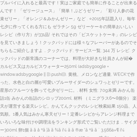
プルパイに入れると最高です！実はご家庭でも簡単に作ることが出来る
んです！ 「ゼリージュース」「簡単！ぶどうゼリー」「彩り人参の花
束ゼリー」「オレンジ＆みかんゼリー」など . ⭐️2015年話題入り。毎年
七夕に作ってくれる方にも ゼラチン 5g ゼリーケーキの簡単おいしい
レシピ（作り方）が331品! それではその「ビスケットケーキ」のレシピ
を見ていきましょう！クックパッドには様々なフレーバーがあるのでそ
ちらもご紹介しますよ … クックパッド; サービス一覧; 344 万 レシピ. ク
ックパッドの新常識のコーナーでは、料理が大好きな社員さんが紹�
カルピス又はカルピスウォーター250ml (adsbygoogle =
window.adsbygoogle || []).push({}). 黄桃、メロンなど適量, WECKで作
った、水色と白の層が可愛いブルーサイダーのシュワっとゼリーです。
星形のフルーツを飾って七夕ゼリーに。, 材料 女性: 7.0g未満 みかん缶
詰1缶 みかんの缶詰のシロップ200ml, 材料 （ミニグラス6〜8個分） 楽
天が運営する楽天レシピ。かんてんクックのレシピ検索結果 150品、人
気順。1番人気はみかん寒天ゼリー！定番レシピからアレンジ料理まで
いろいろな味付けや調理法をランキング形式でご覧いただけま … サイダ
ー300ml 卵1個 ã ã å ºã ¦ã ã ¾ã ï¼ ã ã ®æ °ã ªã ã ¨ 3,566ä»¶ ï¼