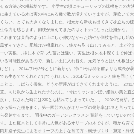
せる方法が水耕栽培です。 小学生の頃にチューリップの球根をこの方
に生えている木は実の中にある種で数が増えていきますが、芽吹いて大き
くらい。とても大きくなりました。根元から新枝も出てきて株立ちの様
生命力を感じます。側枝が殖えてきたのはオトナになった証拠かな。, 
これまでは某苗のように上にしか伸びなかった坊やが側枝を伸ばし始めた。
黒ずんできた。肥焼けか根腐れか。, 鉢から取り出してみると、土が
ーい実根。, 挿し木で育った苗とは違い、実生は根を地中深くまで伸ば
いる可能性があるので、新しい土に入れ替え。元気そうとはいえ根は少な
けど）。, 2014/71号2号ともに新芽が。特に1号は弱る前よりも
でも生きててくれただけでうれしい。, 2014/6ミッションと鉢を同
ことに。しばらく養生。どうか新芽が出てきてくれますように。, 201
置。同じ親から生まれた子なのに、1号はミッションぽい細長い葉と直立
度）、戻された時には2本とも枯れてしまっていた、、, 2008/5発芽。
から採った種をまく。第一園芸の人がオリーブの発芽率は1％と言っていた。本当
ら発芽するまで。 開花中のガーデンシクラメン 葉組をしていないので
す。また庭木として非常に人気があるオリーブの木ですが、種から育て
岡井路子先生によるオリーブの上手な育て方～樹形づくり・剪定・緑枝挿