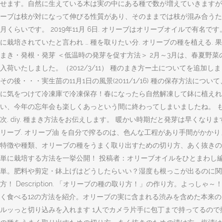
せます。自然に生えている木は実の中にある種で数が増えていきますが
ーブは枝が対になって伸びる性質があり、そのままでは枝が混み合うため
月くらいです。 2019年11月 6日. オリーブはオリーブオイルで有
に栽培されていたと言われ … 種を取りたい分. オリーブの種を植える.
まき・発根・発芽 ＜低温時の発芽を促す方法＞ 2月～3月は、春夏野
入荷いたしました。（2012/3/11） 種のまき方ー土についてを追加しました
その後・・・実生苗の11月1日の風景(2011/1/16) 種の保存方
に気をつけて冷凍庫で冷凍保存！春になったら自然解凍して鉢に植えればいい
い、今年の忘年会も楽しくあっという間に終わってしまいましたね。 もう
次. diy. 種まき方法をお伝えします。 暖かい時期だと発芽は早くな
リーブ. オリーブ油 を自分で搾るのは、色んな工程があり手間がかか
特徴や種類、オリーブの種をうまく取り出すための切り方、あく抜きの
単に栽培する方法を一挙公開！ 投稿者：オリーブオイルをひとまわし
単。肥料や剪定・鉢上げはどうしたらいい？湿度も根っこが出るのに関
方！ Description. 「オリーブの種の取り方！」の作り方。よっし
く食べる12の方法を紹介。オリーブの実に含まれる渋みを含めた本来
ルッっと切り込みを入れます 1人でカメラ片手に包丁まで持ってるので