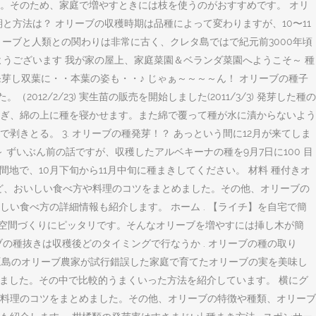
。そのため、家庭で増やすときには枝を使うのがおすすめです。 オリ
方法は？ オリーブの収穫時期は品種によって変わりますが、10〜11
オリーブと人類との関わりは非常に古く、クレタ島ではで紀元前3000年頃
はようございます 我が家の屋上、家庭菜園＆ベランダ菜園へようこそ～ 種
発芽し双葉に・・本葉の姿も・・♪ じゃぁ～～～～ん！ オリーブの種子
012/2/23) 実生苗の販売を開始しました(2011/3/3) 発芽した種の
水を注ぎ、綿の上に種を寝かせます。また綿で覆って種が水に漬からないよう
剥きとる。 3. オリーブの種発芽！？ あっという間に12月が来てしま
 ずいぶん前の話ですが、収穫したアルベキーナの種を9月7日に100 目
間地で、10月下旬から11月中旬に種まきしてください。 材料 種付きオ
など、おいしい食べ方や料理のコツをまとめました。その他、オリーブの
い食べ方の詳細情報も紹介します。 ホーム . 【ライチ】を自宅で簡
の空間づくりにピッタリです。そんなオリーブを増やすには挿し木が簡
の種抜きは収穫後どのタイミングで行なうか . オリーブの種の取り
ブ.. 小豆島のオリーブ農家が試行錯誤した家庭で育てたオリーブの実を美味し
ました。その中で比較的うまくいった方法を紹介しています。 横にグ
方や料理のコツをまとめました。その他、オリーブの特徴や種類、オリーブ