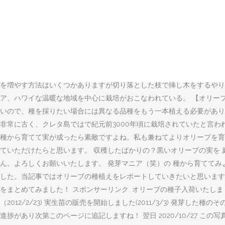
ネメデール水に一晩つける。発芽率を少しでも良くするため芽切り（種の
かず、種ありを購入してしまいました。オリーブビッターというものを購入すれ
っぷり与え、日当たりの良い場所に置く。土を乾燥させないこと（この
交配なので（つまりハーフ）、品種は特定できず、実生（みしょう）と
ど、オリーブを丸ごと楽しむ方法をご紹介します。 戸松敦子 2018.
岸、日本では香川県の小豆島です。 種類は500以上もあり、季節を問わ
を増やす方法はいくつかありますが切り落とした枝で挿し木をするやり方
ア、ハワイな温暖な地域を中心に栽培がおこなわれている。 【オリー
いので、種を採りたい場合には異なる品種をもう一本植える必要があり
非常に古く、クレタ島ではで紀元前3000年頃に栽培されていたと言われ …
種から育てて実が成ったら素敵ですよね。私も兼ねてよりオリーブを育
ていただけたらと思います。 収穫したばかりの？黒いオリーブの実を
ん。よろしくお願いいたします。 発芽マニア（笑）の 種から育ててみ
した。当記事ではオリーブの種植えをレポートしていきたいと思います。
をまとめてみました！ スポンサーリンク. オリーブの種子入荷いたしました
（2012/2/23) 実生苗の販売を開始しました(2011/3/3) 発芽し
進捗があり次第このページに追記しますね！ 翌日 2020/10/27