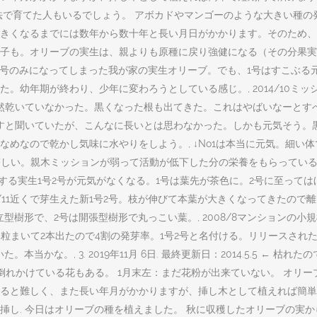
法で育てた人もいるでしょう。 アボカドやマンゴーのような大きい種の
くなるまでには数年から数十年と長い月日がかかります。そのため、家庭で
子も。オリーブの実生は、親よりも原種に戻り強健になる（その分果実
1号のみになってしまった我が家の実生オリーブ。でも、1号はすこぶる
幼年期が終わり、少年に変わろうとしている感じ。, 2014/10ミッ
全然乾いていなかった。黒くなった根も出てきた。これはやばいなーとす
すと聞いていたが、こんなに長いとは思わなかった。しかも元気そう。黒
めなので乾かし気味に水やりをしよう。, ↓No1は本当に元気。細い
成長が著しい。親木ミッションが弱って活動が低下した分の栄養をもらって
じくする実生1号2号が元気がなくなる。1号は葉先が茶色に。2号に至っ
2/11近くで芽生えた新1号2号。枝が伸びて本葉が大きくなってきたの
型樹形で、2号は開張型樹形で丸っこい葉。, 2008/8マンションの
5粒まいて2本出たので4割の発芽率。1号2号と名付ける。リリースされたばか
かな。, 3. 2019年11月 6日. 最終更新日：2014.5.5 ←
倒れかけている花もある。 1月末左：まだ花粉が出来ていない。 オリ
ると難しく、また長い年月がかかりますが、挿し木として植えれば簡単
し. 今日はオリーブの種を植えました。 秋に収穫したオリーブの実か