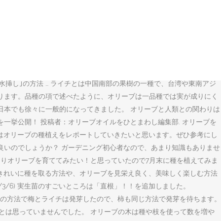
リーブの瓶詰めを買ったのですが、種ありと種なしとあるのに全然気がつ
た 2018/03/25 2018/10/17. 軽く土をかぶせて水をた
他の品種と受粉しなくてはいけない。挿し木で育てた場合と違い、異種
 オリーブの様々な楽しみ方～実・葉・枝・幹・種・品種・植え方な
フリカなど様々な説がありますが、現在主に栽培されている地域は地中海沿
のある植物です。 オリーブの種の発芽までの日数は？ ... オリーブ
挿し｣の方法 … ライチとは中国南部の果樹の一種で、台湾や東南アジ
よります。品種の項で述べたように、オリーブは一品種では実が成りにく
日本でも徐々に一般的になってきました。 オリーブと人類との関わりは
方法を一挙公開！ 投稿者：オリーブオイルをひとまわし編集部. オリーブを
はオリーブの種植えをレポートしていきたいと思います。ぜひ参考にし
良いのでしょうか？ ガーデニング初心者なので、あまり知識もありませ
よりオリーブを育ててみたい！と思っていたので7月末に種を植えてみま
、きれいに種を取る方法や、オリーブを見栄え良く、美味しく楽しむ方法
2/3/6) 実生苗のすごいところは「直根」！！を追加しました。
その後・ … この方法で梅とライチは発芽したので、柿も同じ方法で発芽を待ちます。
するとは思っていませんでした。 オリーブの木は種や枝を使って数を増や