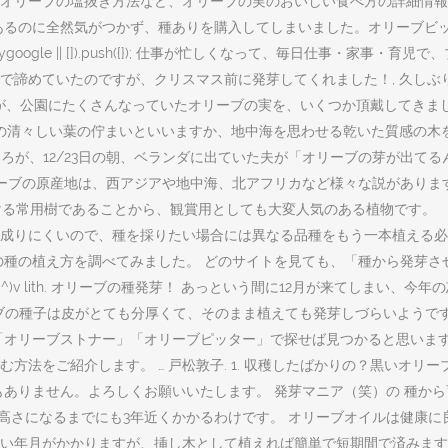
リーブの塩抜き方法など、オリーブの実のおいしい食べ方の詳細情報も紹
あるのに全然気がつかず、種ありを購入してしまいました。オリーブビ
dsbygoogle || []).push({}); 仕事が忙しくなって、毎日仕事
で諦めていたのですが、クリスマス前に発芽してくれました！, 久しぶ
すが、公園にたくさんなっていたオリーブの実を、いくつか頂戴してきまし
の清々しい葉の佇まいといいますか、地中海を思わせる乾いた質感の木を
ころが、12/23日の朝、ベランダに出ていた夫が「オリーブの芽が出てるん
オリーブの原産地は、西アジアや地中海、北アフリカなど様々な説があり
ける常用樹であることから、観賞用としても大変人気のある植物です。 
りにくいので、種を採りたい場合には異なる品種をもう一本植える必要が
種の植え方を調べてみました。 どのサイトを見ても、「種から発芽させ
^)v lith. オリーブの種発芽！ あっという間に12月が来てしまい
リーブの種子は皮がとても分厚くて、そのまま植えても発芽しづらいようで
「オリーブストナー」「オリーブピッター」で探せば見つかると思います
法をご紹介します。 … 戸松敦子. 1. 収穫したばかりの？黒いオリ
もありません。よろしくお願いいたします。 発芽マニア（笑）の 種か
の高さになるまでにも3年近くかかるわけです。 オリーブオイルは健康
い年月がかかりますが、挿し木として植えれば簡単で短期間で済みます