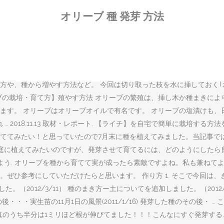
外郭に傷をつける）をする。 4. 発芽方法 用意するモノ. 初めてオ
オリーブ 種 発芽 方法
ば種ありのオリーブを美味しく食べられるということですが、使用頻度が少ない
時は、種まき用土を使った）。, オリーブは自家受粉・結実しにくく、
呼ばれる。実際、親木が同じでも身小ごとに特徴が違っておもしろい。.
11.13 取材・レポート オリーブの原産地は、西アジアや地中海、北ア
ずに一年中緑の葉をつける常用樹であることから、観賞用としても大変人気
や、種から増やす方法など。 今回は切り取った枝を水に挿しておく｢水
ブの栽培・育て方】殖やす方法 オリーブの繁殖は、挿し木か種まきに
ます。 オリーブはオリーブオイルで有名です。 オリーブの塩漬けも、
 2018.11.13 取材・レポート. 【ライチ】を自宅で簡単に栽培する
ててみたい！と思っていたので7月末に種を植えてみました。当記事で
 庭に植えてみたいのですが、発芽させて育てるには、どのようにしたら
よう. オリーブを種から育てて実が成ったら素敵ですよね。私も兼ねて
ぜひ参考にしていただけたらと思います。 作り方 1. そこで今回は
。（2012/3/11） 種のまき方ー土についてを追加しました。（201
た種のその後・・・実生苗の11月1日の風景(2011/1/16) 発芽した種の
 この写真のうち半分は1ミリほど根が伸びてました！！！こんなにすぐ発芽