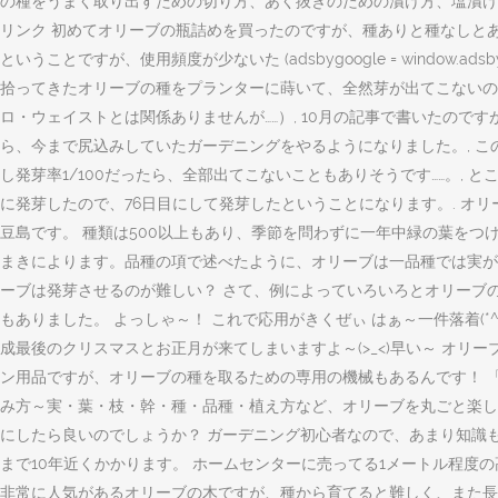
の種をうまく取り出すための切り方、あく抜きのための漬け方、塩漬けオ
リンク 初めてオリーブの瓶詰めを買ったのですが、種ありと種なしと
ということですが、使用頻度が少ないた (adsbygoogle = window.a
拾ってきたオリーブの種をプランターに蒔いて、全然芽が出てこないの
ロ・ウェイストとは関係ありませんが……）, 10月の記事で書いたので
ら、今まで尻込みしていたガーデニングをやるようになりました。, こ
し発芽率1/100だったら、全部出てこないこともありそうです……。, と
に発芽したので、76日目にして発芽したということになります。. 
豆島です。 種類は500以上もあり、季節を問わずに一年中緑の葉をつ
まきによります。品種の項で述べたように、オリーブは一品種では実が成
ーブは発芽させるのが難しい？ さて、例によっていろいろとオリーブの
もありました。 よっしゃ～！ これで応用がきくぜぃ はぁ～一件落着(*^
成最後のクリスマスとお正月が来てしまいますよ～(>_<)早い～ オ
ン用品ですが、オリーブの種を取るための専用の機械もあるんです！ 
み方～実・葉・枝・幹・種・品種・植え方など、オリーブを丸ごと楽しむ方
にしたら良いのでしょうか？ ガーデニング初心者なので、あまり知識
まで10年近くかかります。 ホームセンターに売ってる1メートル程度
非常に人気があるオリーブの木ですが、種から育てると難しく、また長