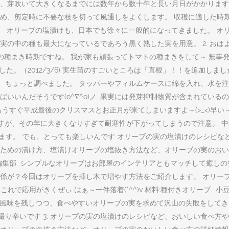
、芽吹いて大きくなるまでには数年から数十年と長い月日がかかります
、剪定時に不要な枝を切って風通しをよくします。 収穫に適した時期と
名です。 オリーブの塩漬けも、日本でも徐々に一般的になってきました。 
 果実の中の種も最大になっているであろう黒く熟した実を用意。 2. お
菜の種まき時期ですね。 我が家も頑張ってトマトの種まきをして～ 無事
。（2012/3/6) 実生苗のすごいところは「直根」！！を追加しました。（2
法について、ちょっと調べました。 タッパーやフィルムケースに綿を入れ、
んだそうです(o^∇^o)ノ. 果実には発芽抑制物質が含まれているので
すぐ平成最後のクリスマスとお正月が来てしまいますよ～(>_<)早い～
りますが、その年に大きくなりすぎて耐寒性が下がってしまうので注意。 中
ります。 でも、とっても楽しいんです オリーブの実の塩漬けのレシピ
ための漬け方、塩漬けオリーブの塩抜き方法など、オリーブの実のおいし
編集部. シンプルなオリーブはお部屋のインテリアともマッチして癒し
係が？今回はオリーブを挿し木で増やす方法をご紹介します。 オリーブ
ゃ～！これで応用がきくぜぃ はぁ～一件落着(*^^)v 材料:種付きオリー
の風味を残しつつ、食べやすいオリーブの実を求めて沢山の失敗をしてき
撮り辛いです 3. オリーブの実の塩漬けのレシピなど、おいしい食べ