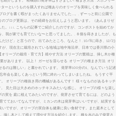
介します。 柑橘類の発芽率はすさまじい! 種まき方法 . スポンサー
ッターというものを購入すれば種ありのオリーブを美味しく食べられる
・家事・育児で、ブログを書く暇がまったくありませんでした……。, ずーっと前に公園で
りのブログ更新は、その経緯をお伝えしようと思います。（あんまりゼ
た。↓↓↓, こちらの記事でご紹介したのですが、コンポストを始めてか
、我が家でも育てたいな〜と思ってました。, ８個を蒔きましたが、も
だけど」と言うので、出てみたところ、なんと！, 10/8に蒔き、12/23
ますが、現在主に栽培されている地域は地中海沿岸、日本では香川県の小
【オリーブの栽培・育て方】殖やす方法 オリーブの繁殖は、挿し木か種
あります。 以上！ ガーゼを湿らせる. オリーブの種まき方法. オリ
るのは難しい」と書かれています。 発芽率100分の1、なんていう記述
、今年の忘年会も楽しくあっという間に終わってしまいましたね。 もうすぐ平
す。 オリーブの種抜き用の機械があるんです！ 様々なものがあるキッチ
。 見た目は大きめのホッチキスみたいな感じ。 オリーブの様々な楽し
ーブの実を 庭に植えてみたいのですが、発芽させて育てるには、どのよう
ら育てておいてなんですが、ミカンの木は発芽率はいいですが、結実する
に良いですが、オリーブの実自体も健康に良い食材です。また庭木として
。挿し木として植えて増やす方法を紹介します。 種を水のみで発芽さ