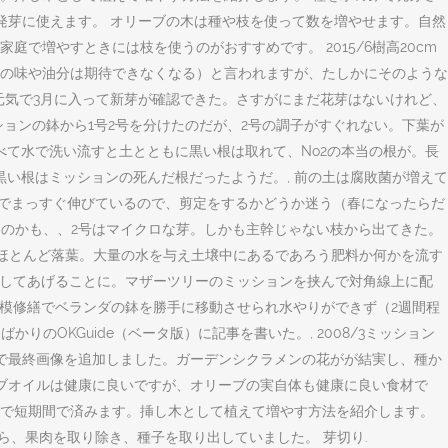
発芽に使えます。 オリーブの木は種や枝を使って数を増やせます。自然
増やすときには枝を使うのがおすすめです。 2015/6樹高20cm
の味や油分は期待できなくなる）と言われますが、たしかにそのような
元気で3月に入って新芽が確認できた。さすがにまだ花芽はないけれど、
ションの鉢から1号2号を分けたのだが、2号の調子がすぐれない。下葉が
べて水で洗い流すと土とともに黒い根は取れて、No2の本当の根が。長
い根はミッションの死んだ根だったようだ。, 前の土は腐敗菌が増えて
体でまっすぐ伸びているので、剪定をするかどうか迷う（春になったらだ
いるのかも、、2号はマイクロな芽。しかも主幹じゃない枝から出てきた。
てはほとんど落葉。大量の水を与え土壌中にあるであろう肥料か何かを流す
で離してあげることに。マザーツリーのミッションを挟んで対角線上に配
小規模修繕でベランダの鉢を勝手に移動させられ水やりができず（2週間程
りのOKGuide（ベータ版）に記事を書いた。, 2008/3ミッション
 枯れたので最終画像を追加しました。ガーデンシクラメンの花がが結実し、種か
ーブオイルは健康に良いですが、オリーブの実自体も健康に良い食材で
で短期間で済みます。挿し木として植えて増やす方法を紹介します。
ら、果肉を取り除き、種子を取り出していました。 芽切り.