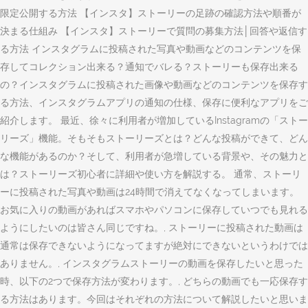
限定公開する方法 【インスタ】ストーリーの足跡の確認方法や順番が
決まる仕組み 【インスタ】ストーリーで質問の募集方法│回答や返信す
る方法 インスタグラムに投稿された写真や動画などのコンテンツを保
存してコレクション出来る？通知でバレる？ストーリーも保存出来る
の？インスタグラムに投稿された画像や動画などのコンテンツを保存す
る方法、インスタグラムアプリの通知の仕様、保存に便利なアプリをご
紹介します。 最近、徐々に利用者が増加しているInstagramの「ストー
リーズ」機能。そもそもストーリーズとは？どんな投稿ができて、どん
な機能があるのか？そして、利用者が急増している背景や、その魅力と
は？ストーリーズ初心者に詳細や使い方を解説する。 通常、ストーリ
ーに投稿された写真や動画は24時間で消えてなくなってしまいます。
お気に入りの動画があればスマホやパソコンに保存していつでも見れる
ようにしたいのは皆さん同じですね。, ストーリーに投稿された動画は
通常は保存できないようになってますが絶対にできないというわけでは
ありません。, インスタグラムストーリーの動画を保存したいと思った
時、以下の2つで保存方法が変わります。, どちらの動画でも一応保存す
る方法はあります。今回はそれぞれの方法について解説したいと思いま