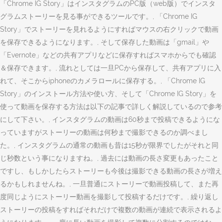
「Chrome IG Story」はインスタグラムのPC版（web版）でインスタ
グラムストーリーを見る事ができるツールです。, 「Chrome IG
Story」でストーリーを見れるようにすればマウスの右クリックで動画
を保存できるようになります。, そして保存した動画は「gmail」や
「Evernote」などの共有アプリなどに保存すればスマホからでも確認
＆保存できます。, 流れとしては一旦PCから保存して、共有アプリに入
れて、そこからiphoneのカメラロールに保存する。, 「Chrome IG
Story」のインストール方法や使い方、そして「Chrome IG Story」を
使って動画を保存する方法は以下の記事で詳しく解説しているので参考
にして下さい。, インスタグラムの動画は60秒まで投稿できるようにな
っていますがストーリーの動画は何秒まで撮影できるのか調べまし
た。, インスタグラムの通常の動画も昔は15秒が限界でしたがそれと同
じ秒数という事になりますね。, 過去には動画の長さ変更もあったこと
ですし、もしかしたらストーリーも今後は撮影できる動画の長さが増え
るかもしれませんね。, 一旦普通にストーリーで動画投稿して、また再
度同じようにストーリー動画を撮影して投稿するだけです。, 繰り返し
ストーリーの投稿をすればそれだけで複数の動画が連続で表示されるよ