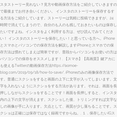
スタストーリー見れない？見方や動画保存方法をご紹介していきますの
で最後までお付き合いください。 インスタのストーリーを保存するす
る方法をご紹介しています。ストーリーは気軽に投稿できますが、24
時間で消えてしまうので、自分のも人のも残しておきたいものは保存し
たいですよね。インスタをよく利用する方は、ぜひ読んでみてくださ
い！ インスタのストーリーを保存したい！と思っている方へ。iPhone
とスマホとパソコンでの保存方法を解説しますiPhoneとスマホでの保
存方法は慣れてしまえば簡単ですが、普段からパソコンをお使いの方は
パソコンでの保存をオススメします！, 【スマホ】【高画質】鍵アカに
も使えるTwitterの動画保存方法https://aomoe-
blog.com/2019/09/18/how-to-save/, iPhoneのみの画像保存方法で
す。普通にスクショをすると画面の上下に文字が入ってしまいます。文
字を入れないようにスクショをする方法があります。それは、画面を長
押ししながらスクショをすることです！画面を長押しすると、インスタ
内の上下の文字が消えます。スクショした後、トリミングすれば文字な
しの画像が手に入ります。欠点として、画質が少し落ちることです。ス
クショは正確には保存ではなく録画ですからね。, １．保存したいIGス