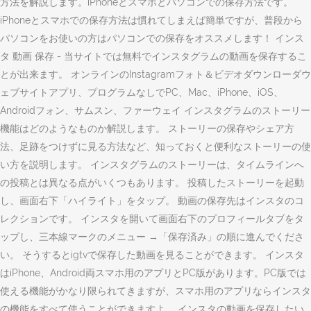
方法を解説します。iPhoneとスマホとパソコンでの保存方法です。
iPhoneとスマホでの保存方法は慣れてしまえば簡単ですが、普段から
パソコンをお使いの方はパソコンでの保存をオススメします！ インス
タ 動画 保存 - 当サイトでは無料でインスタグラムの動画を保存するこ
とが出来ます。 オンラインのInstagramフォト＆ビデオダウンローダウ
ェブサイトアプリ、プログラムなしでPC、Mac、iPhone、iOS、
Androidフォン、サムスン、ファーウェイ インスタグラムのストーリー
機能はどのようなものか解説します。 ストーリーの保存やシェア方
法、足跡をつけずに見る方法など、知っておくと便利なストーリーの使
い方を説明します。 インスタグラムのストーリーは、タイムラインへ
の投稿とは異なる点がいくつもあります。 投稿したストーリーを起動
し、画面右下「ハイライト」をタップ。 動画の保存先はインスタのコ
レクションです。 インスタを開いて画面右下のプロフィールタブをタ
ップし、三本線マークのメニュー →「保存済み」の順に進んでくださ
い。 そうするとigtvで保存した動画を見ることができます。 インスタ
はiPhone、Android両スマホ用のアプリとPC版があります。PC版では
使える機能がかなり限られてきますが、スマホ用のアプリならインスタ
の機能をすべて使うことができますよ。 インスタの動画を保存したい