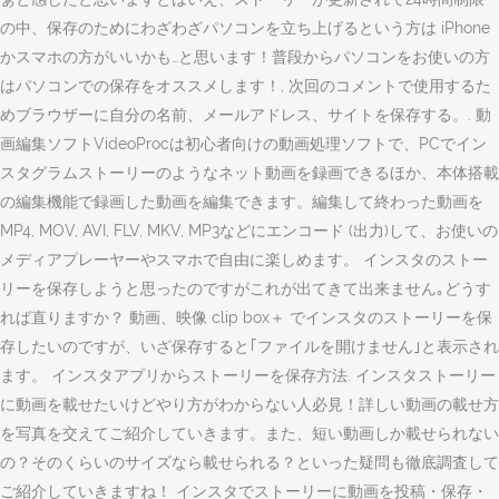
の中、保存のためにわざわざパソコンを立ち上げるという方は iPhone
かスマホの方がいいかも…と思います！普段からパソコンをお使いの方
はパソコンでの保存をオススメします！, 次回のコメントで使用するた
めブラウザーに自分の名前、メールアドレス、サイトを保存する。. 動
画編集ソフトVideoProcは初心者向けの動画処理ソフトで、PCでイン
スタグラムストーリーのようなネット動画を録画できるほか、本体搭載
の編集機能で録画した動画を編集できます。編集して終わった動画を
MP4, MOV, AVI, FLV, MKV, MP3などにエンコード (出力)して、お使いの
メディアプレーヤーやスマホで自由に楽しめます。 インスタのストー
リーを保存しようと思ったのですがこれが出てきて出来ません｡どうす
れば直りますか？ 動画、映像 clip box＋ でインスタのストーリーを保
存したいのですが、いざ保存すると｢ファイルを開けません｣と表示され
ます。 インスタアプリからストーリーを保存方法. インスタストーリー
に動画を載せたいけどやり方がわからない人必見！詳しい動画の載せ方
を写真を交えてご紹介していきます。また、短い動画しか載せられない
の？そのくらいのサイズなら載せられる？といった疑問も徹底調査して
ご紹介していきますね！ インスタでストーリーに動画を投稿・保存・