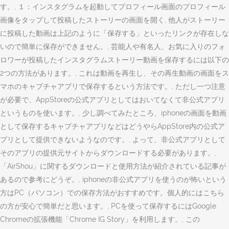
す。, １：インスタグラムを起動してプロフィール画面のプロフィール
画像をタップして投稿したストーリーの画面を開く, 他人がストーリー
に投稿した動画は上記のように「保存する」といったリンクが存在しな
いので簡単に保存ができません。, 芸能人や有名人、お気に入りのフォ
ロワーが投稿したインスタグラムストーリー動画を保存するには以下の
2つの方法があります。, これは動画を再生し、その再生動画の画面をス
マホのキャプチャアプリで保存するという方法です。, ただし一つ注意
が必要で、AppStoreの公式アプリとしてはおいてなくて非公式アプリ
というものを使います。, 少し調べてみたところ、iphoneの画面を動画
として保存するキャプチャアプリなどはどうやらAppStore内の公式ア
プリとして提供できないようなのです。, よって、非公式アプリとして
そのアプリの提供元サイトからダウンロードする必要があります。,
「AirShou」に関するダウンロードと使用方法が紹介されている記事が
あるので参考にどうぞ。, iphoneの非公式アプリを使うのが怖いという
方はPC（パソコン）での保存方法がおすすめです。個人的にはこちら
の方が安心で簡単だと思います。, PCを使って保存するにはGoogle
Chromeの拡張機能「Chrome IG Story」を利用します。, この