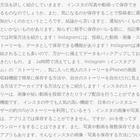
方法を詳しく紹介していきます。 インスタの写真や動画って保存でき
るものなのでしょうか。また、気になるのが保存することで投稿者に通
知がいくのかというところです。結論から言いますと、通知がいくもの
といかないものがあります。知らずに相手に保存がバレる前に、当記事
では対策方法を紹介します！ Instagramには、投稿した動画・画像・ス
トーリーを、データとして保存できる機能があります！ Instagramは凍
結されることも多いので、万が一に備えてデータをバックアップしてお
きたいもの。 ま … 24時間で消えてしまう、Instagram（インスタグラ
ム）の「ストーリー」。気に入った他人のストーリーをiPhoneの画面
収録機能で簡単に保存する方法や、自分のストーリーを自分だけに見え
る方法でアーカイブする方法などをご紹介します！ インスタのストー
リーは、画像や短い動画を投稿できたりライブ配信を行うことができる
機能です。 インスタの中でも人気の高い機能で、日本のインスタユー
ザーの約70%がストーリーを利用しているそう … インスタの画像や写真
は、アプリ上では保存することができません。ですが、pcを使ってダ
ウンロードをすることはできます。また、写真や動画を複数保存できる
アプリもあります。そんなインスタの画像・写真を保存する方法につい