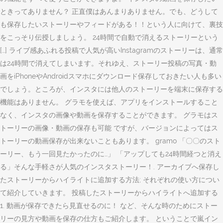
ときってありません？ 正直僕はあんまりありません。でも、どうして
も保存したいストーリーやフィードがある！！という人に向けて、裏技
をこっそり伝授しましょう。 24時間で自動で消えるストーリーという
[…] ライブ感あふれる投稿で人気が高いInstagramのストーリーは、通常
は24時間で消えてしまいます。それゆえ、ストーリー投稿の写真・動
画をiPhoneやAndroidスマホにダウンロード保存しておきたい人も多い
でしょう。ところが、インスタには他人のストーリーを端末に保存する
機能はありません。 グラモを使えば、アプリをインストールすること
なく、インスタの画像や動画を保存することができます。 グラモはス
トーリーの画像・動画の保存も可能 ですが、バージョンによってはス
トーリーの動画保存が出来ないこともあります。 gramo 「〇〇のスト
ーリー、もう一回見たかったのに…」 「アップしても24時間経つと消え
る」そんな手軽さが人気のインスタストーリー！. アーカイブへ保存し
たストーリーからハイライトに追加する方法; それぞれの使い方につい
て紹介していきます。 投稿したストーリーからハイライトへ追加する
1. 動画が保存できたら見直せるのに！ など、そんな時のためにストー
リーの見方や動画を保存の仕方もご紹介します。 ということで嵐イン