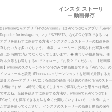
インスタ ストーリ
ー 動画保存
2.1 iPhoneならアプリ「PhotoAround」 2.2 Androidならアプリ「Saver
Reposter for instagram」 2.3 「WEBSTA」ならPCで保存できる; 2.4
アプリを使わずに保存する方法 インスタグラムストーリーの動画を保
存したい方は多いでしょう。 通常、ストーリーに投稿された写真や動
画は24時間で消えてなくなってしまいます。� 裏ワザや最新情報、便
利ネタ等もお送りするのでフォローしてお役立てください。, 【動画撮
影】iPhoneのスクリーンをiPhoneのみで動画撮影できる「AirShou」の
インストールと設定, iPhoneのスクリーンショットを動画で撮影する方
法まとめ──アプリ・PCによる画面の録画. 今話題のInstagramのストー
リ機能ですが、24時間で消えてしまうので保存したいと思うのは当然
ですよね。足跡を残さずに保存する方法や、iPhoneでもAndroidでも
PCからでも保存できる方法を全て公開していますので、ご自身にあっ
た方法を使ってください。 インスタのストーリーの画像と動画の保存