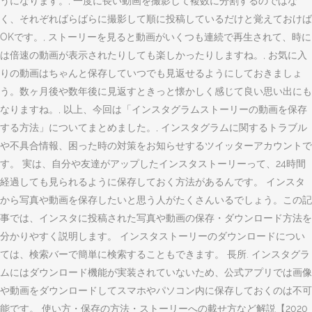
うになります。, 一度に長い動画を撮影して複数に分割するのではな
く、それぞればらばらに撮影して順に投稿しているだけと覚えておけば
OKです。, ストーリーを見ると動画がいくつも連続で再生されて、時に
は倍速の動画が表示されたりしても楽しかったりしますね。, お気に入
りの動画はちゃんと保存していつでも見返せるようにしておきましょ
う。数ヶ月後や数年後に見返すときっと懐かしく感じて良い思い出にも
なりますね。, 以上、今回は「インスタグラムストーリーの動画を保存
する方法」についてまとめました。, インスタグラムに関するトラブル
や不具合情報、困った時の対策をお知らせするツイッターアカウントで
す。 実は、自分や友達がアップしたインスタストーリーって、24時間
経過しても見られるように保存しておく方法があるんです。 インスタ
から写真や動画を保存したいと思う人がたくさんいるでしょう。この記
事では、インスタに投稿された写真や動画の保存・ダウンロード方法を
分かりやすく説明します。 インスタストーリーのダウンロードについ
ては、検索バーで簡単に検索することもできます。 長所. インスタグラ
ムにはダウンロード機能が実装されていないため、公式アプリでは画像
や動画をダウンロードしてスマホやパソコン内に保存しておくのは不可
能です。 使い方・保存の方法・ストーリーへの載せ方など解説【2020