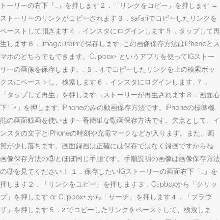
トーリーの右下「…」を押します２．「リンクをコピー」を押します →
ストーリーのリンクがコピーされます３．safariでコピーしたリンクを
ペーストして開きます４．インスタにログインします５．タップして再
生します６．ImageDrainで保存します, この画像保存方法はiPhoneとス
マホのどちらでもできます。Clipbox+ というアプリを使ってIGストー
リーの画像を保存します。, ５．4.でコピーしたリンクを上の検索ボッ
クスにペーストし、検索します６．インスタにログインします, ７．
「タップして再生」を押します→ストーリーが再生されます８．画面右
下「+」を押します, iPhoneのみの動画保存方法です。iPhoneの標準機
能の画面録画を使います一番簡単な動画保存方法です。欠点として、イ
ンスタの文字とiPhoneの時刻や充電マークなどが入ります。また、画
質が少し落ちます。画面録画は正確には保存ではなく録画ですからね,
画像保存方法の③とほぼ同じ手順です。手順説明の画像は画像保存方法
の③を見てください！ １．保存したいIGストーリーの画面右下「…」を
押します２．「リンクをコピー」を押します３．Clipboxから「クリッ
プ」を押します or Clipbox+ から「サーチ」を押します４．「ブラウ
ザ」を押します５．2.でコピーしたリンクをペーストして、検索しま