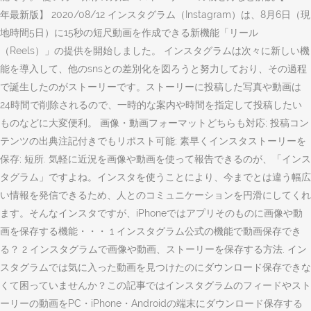
年最新版】 2020/08/12 インスタグラム（Instagram）は、8月6日（現
地時間5日）に15秒の短尺動画を作成できる新機能「リール
（Reels）」の提供を開始しました。 インスタグラムは次々に新しい機
能を導入して、他のsnsとの差別化を図ろうと努力しており、その過程
で誕生したのがストーリーです。ストーリーに投稿した写真や動画は
24時間で削除されるので、一時的な案内や時間を指定して投稿したい
ものなどに大変便利。 画像・動画フォーマットどちらも対応; 投稿コン
テンツの出典注記付きでもリポスト可能; 素早くインスタストーリーを
保存; 短所. 気軽に近況を画像や動画を使って報告できるのが、「インス
タグラム」ですよね。インスタを使うことにより、今までとは違う幅広
い情報を発信できるため、人とのコミュニケーションを円滑にしてくれ
ます。そんなインスタですが、iPhoneではアプリそのものに画像や動
画を保存する機能・・・ 1 インスタグラム公式の機能で動画保存でき
る？ 2 インスタグラムで画像や動画、ストーリーを保存する方法. イン
スタグラムでは気に入った動画を見つけたのにダウンロード保存できな
くて困っていませんか？この記事ではインスタグラムのフィードやスト
ーリーの動画をPC・iPhone・Androidの端末にダウンロード保存する