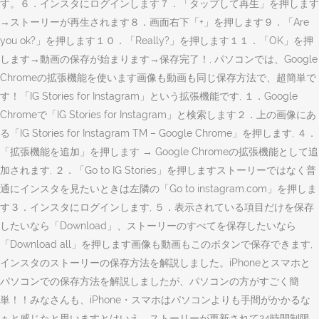
す。６．インスタにログインします７．「タップして再生」を押します
→ストーリーが再生されます８．画面右下「+」を押します９．「Are
you ok?」を押します１０．「Really?」を押します１１．「OK」を押
します→動画の保存が始まります→保存完了！, パソコンでは、Google
Chromeの拡張機能を使います画像も動画も同じ保存方法で、超簡単で
す！「IG Stories for Instagram」という拡張機能です, １．Google
Chromeで「IG Stories for Instagram」と検索します２．上の画像にあ
る「IG Stories for Instagram TM – Google Chrome」を押します, ４．
「拡張機能を追加」を押します → Google Chromeの拡張機能として追
加されます, ２．「Go to IG Stories」を押しますストーリーではなく普
通にインスタを見たいときは左隣の「Go to instagram.com」を押しま
す３．インスタにログインします, ５．表示されている項目だけを保存
したいなら「Download」、ストーリーのすべてを保存したいなら
「Download all」を押します画像も動画もこのボタンで保存できます,
インスタのストーリーの保存方法を解説しました。iPhoneとスマホと
パソコンでの保存方法を解説しましたが、パソコンの方がすごく簡
単！！みなさんも、iPhone・スマホはパソコンよりも手間がかかるな
ぁと感じたと思いますとはいえ、ストーリーが更新されて24時間制限