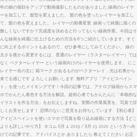
年の娘の寝顔をアップで動画撮影したものがありました 線画のレイヤ
ーを加工して、髪型を変えました。 髪の色を塗ったレイヤーを加工し
て、髪の色を変えました。 レイヤーの順番変更. 線画って綺麗に描くの
難しくないですか？完成度を決めると行ってもいい線画作業。今回はそ
んな線画を綺麗に仕上げるための方法を8つご紹介していきます。すぐ
に向上するポイントもあるので、ぜひ参考にしてみてください。 線の
太さを後から変更するには、普通のレイヤー（ラスターレイヤー）では
なく ベクターレイヤー という線画向けのレイヤーを使用します。 にこ
レイヤー名の左に 箱マーク があるものがベクターレイ … 光は右奥から
来てる感じです よろしくお願いします. 無料アプリ「アイビスペイン
ト」を使ったメイキングです！今回の記事では、アナログ線画からスマ
ホでかんたん着色する方法を解説。超初心者でもかんたんに「本格的な
イラストを作る方法」をお伝えしますね。実際の作業風景を、写真で詳
しくお見せします！ 忌憚のないご意見をお待ちしています. 【初心者】
アイビスペイントを使いスマホで写真を取り込み線画にする方法【どこ
よりも詳しいやり方】 ネコム 6月 4, 2019 / 8月 13, 2020 という方へ向
けての記事です。 アドバイスとか ありましたら 教えてください お正