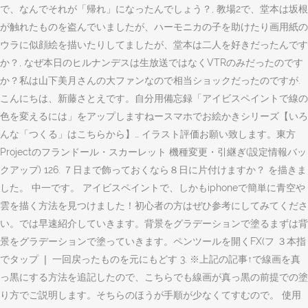
で、なんでそれが「帰れ」になったんでしょう？, 教場2で、堂本は坂根
が触れたものを盗んでいましたが、ハーモニカの子を助けたり画用紙の
ウラに似顔絵を描いたりしてましたが、堂本は二人を好きだったんです
か？, なぜ本日のヒルナンデスは生放送ではなくVTRのみだったのです
か？私は山下美月さんの大ファンなので相当ショックだったのですが.
こんにちは、新藤さとえです。自分用備忘録「アイビスペイントで線の
色を変えるには」をアップしますねースマホでお絵かきシリーズ【いろ
んな「つくる」はこちらから】… イラスト評価お願い致します。東方
Projectのフランドール・スカーレット 機種変更・引継ぎ(設定情報バッ
クアップ) 126. ７日まで飾っておくなら８日に片付けますか？ を描きま
した。 中一です。 アイビスペイントで、しかもiphoneで簡単に青空や
雲を描く方法を見つけました！初心者の方はぜひ参考にしてみてくださ
い。では早速紹介していきます。背景をグラデーションで塗るまずは背
景をグラデーションで塗っていきます。ペンツールを開くFX(フ ３本指
でタップ ❘ 一回戻ったものを元にもどす 3. ※上記の記事↑で線画を真
っ黒にする方法を追記したので、こちらでも線画が真っ黒の前提での塗
り方でご説明します。そちらのほうが手順が少なくてすむので。 使用