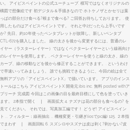
い。 アイビスペイントの公式ユーチューブ. 模写ではなくオリジナルの
構図で想像絵です 初デジタル＆手描きなので ホトケノザとかセリは葉
っぱの部分だけ食べる?根まで食べる? ご回答お待ちしております。. 使
用したものはアイビスペイントです。 それと中2だったら上手いです
か? 先日、約10年使ったペンタブレットが故障し、新しいペンタブ
CTL-672を購入しました。 線の太さを後から変更するには、普通のレ
イヤー（ラスターレイヤー）ではなくベクターレイヤーという線画向け
のレイヤーを使用します。, ベクターレイヤーを使うと線の太さ、線の
カーブ、線の移動などを後から修正することができます。. というわけ
で早速いってみましょう。 誰でも挑戦できるように、今回の絵は全て
無料アプリの「アイビスペイントX」で描いています。 アプリのインス
トールはこちら アイビスペイントX 開発元:ibis inc. 無料 posted withア
プリーチ 完成図 今回はこの画像の目を最終目標にして色を塗っていき
ます。 2本指で開く ❘ 画面拡大 4. ナズナは花の部分も食べるの? を
見てください。 それでは、写真加工編です！ どうぞ! アイビスペイン
ト ... フィルター：線画抽出 ... 機種変更・引継ぎ(iosでpc編) 125. ２本指
でまわす ❘ 画面回転 6. スズシロやスズナは皮は剥く?剥かない?皮