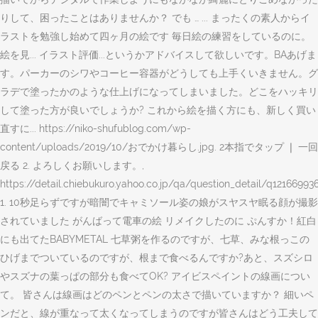
りして、困ったことはありませんか？ でも … ... まったくの素人からイ
ラストを勉強し始めて四ヶ月の絵です 毎日絵の練習をしているのに。
絵を見... イラスト評価...というかアドバイスして欲しいです。BAあげま
す。パーカーのシワやコーヒー容器がどうしても上手くいきません。グ
ラデで塗ったかのような仕上げになってしまいました。どこをハッキリ
して塗った方が良いでしょうか? これから絵を描く方にも、新しく買い
直すに... https://niko-shufublog.com/wp-
content/uploads/2019/10/おでかけ暮らし.jpg. 2本指でタップ ❘ 一回
戻る 2. よろしくお願いします。,
https://detail.chiebukuro.yahoo.co.jp/qa/question_detail/q121669936
1. 10秒足らずですが暗闇でキャミソール姿の娘がスヤスヤ眠る顔が撮影
されていました がんばって電車の絵 リメイクしたのに ぷんすか！紅白
にも出てたBABYMETAL 七草粥を作るのですが、七草、みな根っこの
ひげまでついているのですが、根まで食べるんですか?あと、スズシロ
やスズナの葉っぱの部分も食べてOK? アイビスペイントの線画につい
て。 皆さんは線画はどのペンとペンの太さで描いていますか？ 細いペ
ンだと、線が重なって太くなってしまうのですが皆さんはどう工夫して