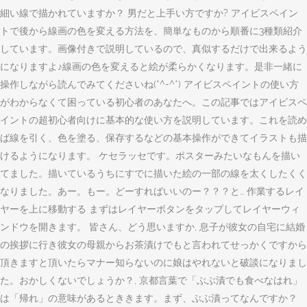
細い線で描かれていますか？ 男だと上手い方ですか? アイビスペイン
トで後から線画の色を変える方法を、簡単なものから順番に3種類紹介
しています。画像付きで説明しているので、真似するだけで出来るよう
になりますよ♪線画の色を変えると絵が柔らかくなります。是非一緒に
操作しながら読んでみてくださいね(*^-^*) アイビスペイントの使い方
がわからなくて困っている初心者のあなたへ。この記事ではアイビスペ
イントの超初心者向けに基本的な使い方を説明しています。これを読め
ば線を引く、色を塗る、保存するなどの基本操作ができてイラストも描
けるようになります。 ケセラッセです。ポスターみたいなもんを描い
てました。描いているうちにすでに描いた絵の一部の線を太くしたくく
なりました。あー。もー。どーすればいいのー？？？と… 作業するレイ
ヤーを上に移動する まずはレイヤーボタンをタップしてレイヤーウィ
ンドウを開きます。 皆さん、どう思いますか, 息子が彼女の自宅に結婚
の挨拶に行き彼女の母親からお茶漬けでもと言われてせっかくですから
頂きますと頂いたらマナー知らないのに娘はやれないと破談になりまし
た。おかしくないでしょうか？, 京都言葉で「ぶぶ漬でも食べなはれ」
は「帰れ」の意味があるとききます。まず、ぶぶ漬ってなんですか？