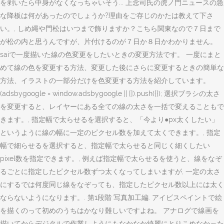
を剥いたら中身がなくなっちゃいそう... 上念司氏の虎ノ門ニュースの急
な降板は何があったのでしょうか?理由をご存じのかたは教えて下さ
い。, しめ縄や門松はいつまで飾りますか？こちら関東なので７日まで
が松の内と思うんですが、片付けるのが７日か８日かわかりません。
saiで一度描いた線の色変更をしたいときの変更方法です。 一度にまと
めて線の色を変更する方法、変更した後にさらに変更するときの簡単な
方法、イラストの一部分だけを色変更する方法を紹介しています。
(adsbygoogle = window.adsbygoogle || []).push({}); 選択ブラシの太さ
を変更すると、レイヤーにある全ての線の太さを一括で変えることもで
きます。, 指定幅で太らせるを選択すると、「今より●px太くしたい」
というように線の幅に一定のピクセル数を加えて太くできます。, 指定
幅で細らせるを選択すると、指定幅で太らせると同じく細くしたい
pixel数を指定できます。, 例えば指定幅で太らせるを使うと、線をなぞ
るごとに指定したピクセル数ずつ太くなってしまいますが, 一定の太さ
にするでは何度同じ線をなぞっても、指定したピクセル数以上には太く
ならないようになります。. 第1段階 写真加工編. アイビスペイントで絵
を描くのって初めのうちはかなり難しいですよね。 アナログで線画を
描いてからデジタルで作業しようにもなかなか綺麗にとりこめなかった