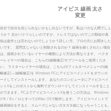
アイビス 線画 太さ
変更
自分で自分を信じられないかもしれないですが、私はバカな人間でしょ
うか？ 左がパクリらしいのですが、トレスではないのでこの類似や真
似は盗作とは言わないのでしょうか？詳しい方、プロの方にお聞きした
いです。, 質問文じゃないと削除されるのか？ 線画を細くされたい場合
は、描画されているレイヤーの種類により方法が異なります。 ベクタ
ーレイヤーの場合は、こちらの[線幅修正]サブツールをご使用くださ
い。 ラスターレイヤーの場合は、こちらの[フィルター]メニューの[線
幅修正]→[線幅修正]を Windows PCにアイビスペイントX をダウンロ
ードしてインストールします。 あなたのコンピュータにアイビスペイ
ントXをこのポストから無料でダウンロードしてインストールすること
ができます。PC上でアイビスペイントXを使うこの方法は、Windows
7/8 / 8.1 / 10とすべてのMac OSで動作します。 アイビスペイントで
線画抽出をすると、スムーズじゃないガタガタ線になっちゃうことも。