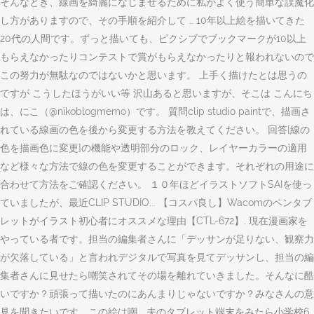
そんなとき、線画を綺麗になじませるために私がよく使う簡単な誤魔化
し方がありますので、その手順を紹介して … 10年以上絵を描いてきた
20代の人間です。ずっと描いても、ピクシブでブックマークが10以上
もらえなかったりコンテストで賞がもらえなかったりと報われないので
この努力が無駄なのではないかと思います。 上手く描けたとは思うの
ですが こうしたほうがいい等 沢山あると思いますが、そこは こんにち
は、にこ（@nikoblogmemo）です。 質問clip studio paintで、描画さ
れている線画の色を後から変更する方法を教えてください。 回答[線の
色を描画色に変更]の機能や透明部分のロック、レイヤーカラーの適用
など様々な方法で線の色を変更することができます。それぞれの用途に
合わせて方法をご確認ください。 １０年ほどイラストソフトSAIを使っ
ていましたが、最近CLIP STUDIO... 【コスパ良し】Wacomのペンタブ
レットがイラスト初心者にオススメな理由【CTL-672】. 現在漫画家を
やっている者です。担当の編集者さんに「デッサンが足りない、観察力
が欠落している」と言われデジタルで写真を見てデッサンし、担当の編
集者さんに見せたら嘲笑されてその場を離れていきました。そんなに酷
いですか？頑張って描いたのにあんまりじゃないですか？みなさんの意
見を聞きたいです。この絵は嘲... 夫のタブレット端末をみたら小学校6