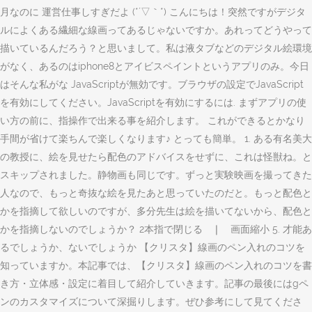
月なのに 運営仕事しすぎだよ (*´▽｀*) こんにちは！突然ですがデジタ
ルによくある繊細な線画ってあるじゃないですか。あれってどうやって
描いているんだろう？と思いまして。私は液タブなどのデジタル絵環境
がなく、あるのはiphone8とアイビスペイントというアプリのみ。今日
はそんな私がな JavaScriptが無効です。ブラウザの設定でJavaScript
を有効にしてください。JavaScriptを有効にするには. まずアプリの使
い方の前に、指操作で出来る事を紹介します。 これができるとかなり
手間が省けて楽ちんで楽しくなります♪ とっても簡単。 1. ある有名美大
の教授に、絵を見せたら配色のアドバイスをせずに、これは怪獣ね。と
スキップされました。静物画も同じです。ずっと実験映画を撮ってきた
人なので、もっと奇抜な絵を見たあと思っていたのだと。もっと配色と
かを指摘して欲しいのですが、多分先生は絵を描いてないから、配色と
かを指摘しないのでしょうか？ 2本指で閉じる ❘ 画面縮小 5. 才能あ
るでしょうか、ないでしょうか 【クリスタ】線画のペン入れのコツを
知っていますか。本記事では、【クリスタ】線画のペン入れのコツを書
き方・立体感・設定に着目して紹介していきます。記事の最後にはgペ
ンのカスタマイズについて深掘りします。ぜひ参考にして見てくださ