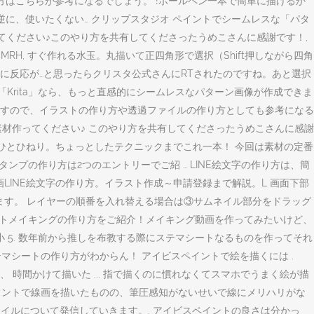
方はこちらが参考になるでしょう。 !ボールペン一本で簡単に描けるか
逆に、使いたくない… クリップスタジオ ペイントでシームレスな「パタ
ってください♪このやり方を共有してくださったうめこさんに感謝です！,
/QpsiuC4MRH, すぐ作れる水玉。丸描いて正四角形で選択（Shift押しながら四角
gE, 急に反応が…と思ったらクリスタ公式さんにRTされたのですね。あと選択
アプリ「Krita」なら、もっと直感的にシームレスなパターン画像が作成できま
いますので、イラストの作り方や透過ファイルの作り方としても参考になる
ん素材作ってください♪ このやり方を共有してくださったうめこさんに感謝
にひとひねり。ちょっとしたテクニックまでこれ一本！ 今回は素材の定番
タンプの作り方は2つのエントリーでご紹 … LINE絵文字の作り方は、簡
。動画LINE絵文字の作り方。イラスト作成～申請登録まで解説。L 画面下部
ます。 レイヤーの順番を入れ替える場合は③サムネイル部分をドラッグ
ラストメイキングの作り方をご紹介！メイキング動画を作ってみたいけど、
小 5. 数年前から推しを布教する際にステマシートなるものを作ってそれ
マシートの作り方がわからん！ アイビスペイントで絵を描くには .
と、 時間かけて描いた ... 指で描くのに慣れなくてスマホでうまく絵が描
ビスペイントで線画を描いたものの、筆圧感知がないせいで線にメリハリがな
タイルについて発信していきます。. アイビスペイントの良さは分かっ