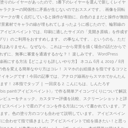
の塗りのレイヤーがあったので、1番下のレイヤーを選んで新しくレイヤ
ャラクターの関係性に矛盾が生じないのでおススメです。, 画像を回転
、マークが青く点灯していると操作が有効に、白色のままだと操作が無効
、背景素材でキャラの線が埋もれてしまったように感じたので、輪郭線の
 アイビスペイントでは、印刷に適したサイズの「見開き原稿」を作成す
リ）のご利用をおすすめします。 の事なんです。, というのも、ただ
要はありません。なぜなら、これは一から背景を描く場合の話だからで
に、無事に審査を通過するかな？！ 楽しみです。 WordPress
取り込み線画にする方法【どこよりも詳しいやり方】 ネコム 6月 4, 2019 / 8月
線画の色を変える簡単なやり方はコレ！ スマホのお絵描きを指でするコツと
たメイキングです！今回の記事では、アナログ線画からスマホでかんたん
 2本指でタップ ❘ 一回戻る 2. こんにちは、しんたろす
is paint(アイビスペイント)」で作る簡単アイコンづくりについて解説
のレビューをチェック、カスタマー評価を比較、スクリーンショットと詳
事はアイビスペイントで星のアイコンを作る方法について書かれています。ア
ます。色の塗り方のコツも合わせて説明しています。 アイビスペイン
方に合わせて指で描きました アイビスペイントで絵を描きたい！と思っ