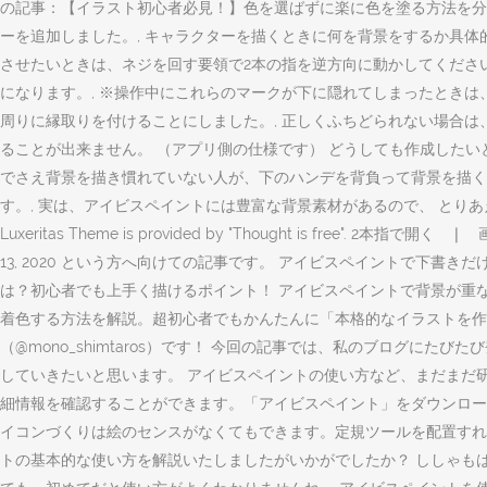
の記事：【イラスト初心者必見！】色を選ばずに楽に色を塗る方法を分
ーを追加しました。, キャラクターを描くときに何を背景をするか具体
させたいときは、ネジを回す要領で2本の指を逆方向に動かしてくださ
になります。, ※操作中にこれらのマークが下に隠れてしまったときは
周りに縁取りを付けることにしました。, 正しくふちどられない場合は
ることが出来ません。 （アプリ側の仕様です） どうしても作成したい
でさえ背景を描き慣れていない人が、下のハンデを背負って背景を描く
す。, 実は、アイビスペイントには豊富な背景素材があるので、 とりあえ
Luxeritas Theme is provided by "Thought is fr
13, 2020 という方へ向けての記事です。 アイビスペイントで下
は？初心者でも上手く描けるポイント！ アイビスペイントで背景が重な
着色する方法を解説。超初心者でもかんたんに「本格的なイラストを作る
（@mono_shimtaros）です！ 今回の記事では、私のブログにた
していきたいと思います。 アイビスペイントの使い方など、まだまだ研
細情報を確認することができます。「アイビスペイント」をダウンロードして
イコンづくりは絵のセンスがなくてもできます。定規ツールを配置すれ
トの基本的な使い方を解説いたしましたがいかがでしたか？ ししゃも