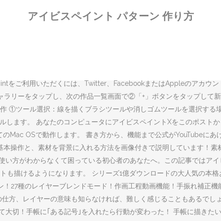
ーブにupされていて 両方試したところ、PCで背景を描くよりアイビスペ
アイビスペイント パターン 作り方
ない人向け】Twitterでの絵の評価を気にしないために知っておきたい
リ「ibis Paint X（アイビスペイントX）」の基本の使い方を解
らを使えば比較的かんたんに背景を作ることができます！ 今回は、背景
」でLINEスタンプの作り方！「申請の手順編」 lineスタンプ. Copyrigh
 ３本指でタップ ❘ 一回戻ったものを元にもどす 3. まずアプリの使
Paintをご利用いただくには、Twitter、FacebookまたはAppl
ギャラリーをタップし、次の作品一覧画面で②「+」ボタンをタップして
。 描画操作 ①ツール選択：線を描くブラシツールや消しゴムツールを選択
インストールします。 あなたのコンピュータにアイビスペイントXをこのポ
10とすべてのMac OSで動作します。 書き方から、機能まで公式がYouT
な基本操作と、素材を背景に入れる方法を画像付きで説明しています！素
の使い方がわからなくて困っている初心者のあなたへ。この記事ではア
も描けるようになります。 シリーズ1億ダウンロードの大人気の本格お絵
トーン！27種のレイヤーブレンドモード！作画工程動画機能！手振れ補正
の仕方、レイヤーの意味も知らなければ、難しく感じることもあるでし
て大切！手帳に｢ある記号｣を入れたら行動が変わった！ 手帳に描きたい