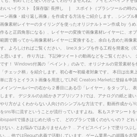
ても、初めてだと使い方がよくわかりませんね。 アイビスペイントを
わいいイラスト 【保存版! 長押し ❘ スポイト（ブラシツールの時の
ーン画像・繰り返し画像」を作成する方法をご紹介します。, シンプル動
画像素材レイヤーのタイリングを使ったオリジナルトーン作成 by うめこ１１ https:
作ると正四角形になる）、レイヤーの変換で画像素材レイヤーに、オブジェクトツ
範囲で囲ってから画像素材レイヤーに変換すると、余白も含めた画像素材になりま
す。よろしければご覧ください。. lineスタンプを作る工程を簡素
と思います。 作り方は、下記神ツイートの動画などをご覧ください。 シ
です！ Windows付属の「ペイント」のみで、オリジナルの背景素
「チェック柄」を紹介します。初心者〜初級者対象です。 本日は出来上がっ
単に言うとイラスト画像を用意してLINE Creators Marketに
メインツールバーの右から２番目にある①「レイヤー」をタップし、表
します。 デジタルのお絵かきアプリ(ソフト)では、アナログの紙と違
やり方がよくわからない人向けのシンプルな方法です。動画作成からYou
をsns等に流すということが流行っていますよね。 私もステマシート
ibispaintで描きはじめた頃って、 どのブラシで描くのがいいの？ ど
けない… とお悩みではありませんか？ ... ­アイビスペイントで塗り
い… ... 他ではReguの名義で活動しています、ゲーム業界への就