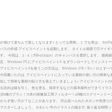
アイビスペイントで背景が描けないというのはすごく当たり前 公式ユーチュ
描けなくてもできる！背景素材の貼りつけ方を画像で解説します, 【伸び
す。 紙に鉛筆で描いたイラストを元にスマホで仕上げることが出来るアプ
い。 実は、アイビスペイントには豊富な背景素材があるので、 それ
記事：【イラスト初心者必見！ ２本指でまわす ❘ 画面回転 6. 「アイビスペイント
ある、アイビスペイントを使って書いたのは. 写真をアニメ風にした絵!
が省けて楽ちんで楽しくなります♪ とっても簡単。 1. でも実は、 ibis
バスの作成 アイビスペイントを起動します。 タイトル画面で①マイ
す。 今回は、3：4（768×1024px）のキャンバスを選択します
定 … Windows PCにアイビスペイントX をダウンロードして
アイビスペイントXを使うこの方法は、Windows 7/8 / 8.1 / 
今回書いたのは. アイビスペイントに入っている素材の使い方の簡単
似して簡単な素材の貼り方を覚えていきましょう♪ アイビスペイント
を読めば線を引く、色を塗る、保存するなどの基本操作ができてイラスト
381種のブラシ！71本の画像加工用フィルター！46種のスクリーン
からず使い方が？なことがあります。 沢山並べられたボタンや色塗り
マスターしましょう。 かわいい牛のイラストの描き方; 振り返る時間っ