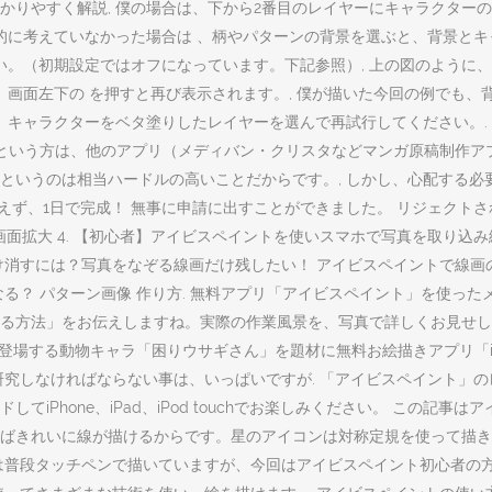
かりやすく解説, 僕の場合は、下から2番目のレイヤーにキャラクター
的に考えていなかった場合は 、柄やパターンの背景を選ぶと、背景とキ
い。（初期設定ではオフになっています。下記参照）, 上の図のように
、画面左下の を押すと再び表示されます。, 僕が描いた今回の例でも
、キャラクターをベタ塗りしたレイヤーを選んで再試行してください。.
という方は、他のアプリ（メディバン・クリスタなどマンガ原稿制作アプ
というのは相当ハードルの高いことだからです。, しかし、心配する必
ず、1日で完成！ 無事に申請に出すことができました。 リジェクトされず
ee". 2本指で開く ❘ 画面拡大 4. 【初心者】アイビスペイントを使いスマホで写真を
書きだけ消すには？写真をなぞる線画だけ残したい！ アイビスペイントで
る？ パターン画像 作り方. 無料アプリ「アイビスペイント」を使っ
方法」をお伝えしますね。実際の作業風景を、写真で詳しくお見せします！
びたび登場する動物キャラ「困りウサギさん」を題材に無料お絵描きアプリ「ib
究しなければならない事は、いっぱいですが. ‎「アイビスペイント」
iPhone、iPad、iPod touchでお楽しみください。 この記
ばきれいに線が描けるからです。星のアイコンは対称定規を使って描き
は普段タッチペンで描いていますが、今回はアイビスペイント初心者の