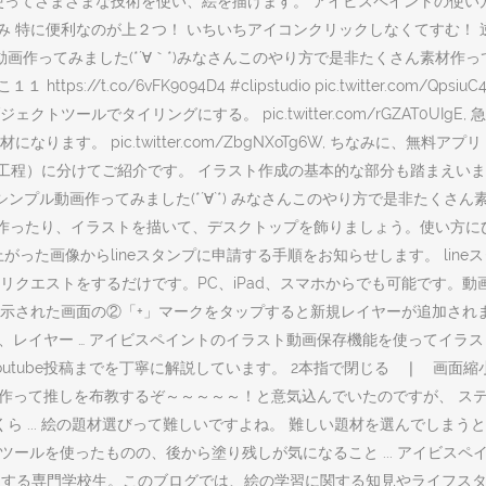
使ってさまざまな技術を使い、絵を描けます。 アイビスペイントの使い
み 特に便利なのが上２つ！ いちいちアイコンクリックしなくてすむ！ 
画作ってみました(*´∀｀*)みなさんこのやり方で是非たくさん素材作
//t.co/6vFK9094D4 #clipstudio pic.twitter.com
ールでタイリングにする。 pic.twitter.com/rGZAT0UI
す。 pic.twitter.com/ZbgNXoTg6W, ちなみに、無料
化（8工程）に分けてご紹介です。 イラスト作成の基本的な部分も踏まえ
ンプル動画作ってみました(*´∀`*) みなさんこのやり方で是非たくさ
材を作ったり、イラストを描いて、デスクトップを飾りましょう。使い方
た画像からlineスタンプに申請する手順をお知らせします。 lineス
登録＆申請リクエストをするだけです。PC、iPad、スマホからでも可能です
示された画面の②「+」マークをタップすると新規レイヤーが追加され
い、レイヤー … アイビスペイントのイラスト動画保存機能を使ってイ
tube投稿までを丁寧に解説しています。 2本指で閉じる ❘ 画面縮
を作って推しを布教するぞ～～～～～！と意気込んでいたのですが、 ステ
れくら ... 絵の題材選びって難しいですよね。 難しい題材を選んでしまう
つぶしツールを使ったものの、後から塗り残しが気になること ... アイ
職を志望する専門学校生。このブログでは、絵の学習に関する知見やライフス