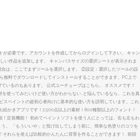
イントで背景を描く方が難しかったです。, 【ibispaint】背景が
四つのこと. PCやスマホでイラストを描くのが苦手な方向けの記事で
説しました。 初心者でイラストをデジタル化したい方は参考にしてくださ
が描けない人でもできる背景素材の貼り付け方をご紹介します。 前回の
t © 2021 健工房 All Rights Reserved. おすすめアプリで
い方の前に、指操作で出来る事を紹介します。 これができるとかなり手間
eのアカウントが必要です。アカウントを作成してからログインして下さい。 キャン
新しい作品を追加します。 キャンバスサイズの選択シートが表示されま
する場合は、ここでまずツールを選択します。 ②設定：選択したツールの設
ストから無料でダウンロードしてインストールすることができます。PC上で
ubeにあげているのもあります。 公式ユーチューブはこちら。 オススメです！
材を使ってみたいけど使い方がわからない…と悩んでいるなら、これを真
イビスペイントの超初心者向けに基本的な使い方を説明しています。これ
かきアプリです！2,500点以上の素材！800種類以上のフォント！
機能！定規機能！ 初めてペイントソフトを使う人にとっては、右も左もわ
ょう。 「もういいや」と投げ出してしまう前に、簡単な色塗りのコツを
! それらを使えば比較的かんたんに背景を作ることができます！, 前回