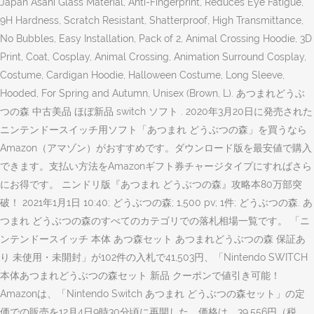
Japan Asahi Glass Material, Anti-Fingerprint, Reduces Eye Fatigue,
9H Hardness, Scratch Resistant, Shatterproof, High Transmittance,
No Bubbles, Easy Installation, Pack of 2, Animal Crossing Hoodie, 3D
Print, Coat, Cosplay, Animal Crossing, Animation Surround Cosplay,
Costume, Cardigan Hoodie, Halloween Costume, Long Sleeve,
Hooded, For Spring and Autumn, Unisex (Brown, L). あつまれどうぶ
つの森 中古美品 ほぼ新品 switch ソフト . 2020年3月20日に発売された
ニンテンドースイッチ用ソフト「あつまれ どうぶつの森」を買うなら
Amazon（アマゾン）がおすすめです。ダウンロード版を最安値で購入
できます。支払い方法をAmazonギフト券チャージタイプにすればさら
にお得です。 ニンドリ版『あつまれ どうぶつの森』攻略本80万部突
破！ 2021年1月1日 10:40; どうぶつの森; 1,500 pv; 1件; どうぶつの森. あ
つまれ どうぶつの森のすべてのカテゴリでの落札相場一覧です。 「ニ
ンテンドースイッチ 本体 あつ森セット あつまれどうぶつの森 保証あ
り 未使用・未開封」が102件の入札で41,503円、「Nintendo SWITCH
本体あつまれどうぶつの森セット 新品 クーポンで値引き可能！
Amazonは、「Nintendo Switch あつまれ どうぶつの森セット」の定
価での販売を12月4日9時30分頃に再開した。価格は、39,556円（税