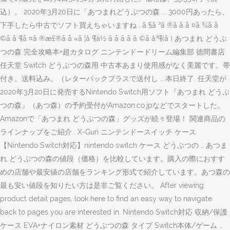
込）。 2020年3月20日に「あつまれどうぶつの森 ... 3000円あったら、
下手したら中古でソフト買えちゃいますね . ã §ã ³ã ®ã ã ã ¤ã ¾ã ã
©ã ã ¶ã ¤ã ®æ£®ã ã «ã ¦å ¶ä½ ã ã ã ã ã ©ã å³¶(ã ) あつまれ どうぶ
つの森 完全攻略本+超カタログ ニンテンドードリーム編集部 徳間書店
任天堂 Switch どうぶつの森用 中古本あまり使用感がなく美麗です。帯
付き。送料込み。（レターパックプラスで送付し … 本日終了. 任天堂が
2020年3月20日に発売するNintendo Switch用ソフト『あつまれ どうぶ
つの森』（あつ森）の予約受付がAmazon.co.jpなどでスタートした。
Amazonで「あつまれ どうぶつの森」グッズが続々登場！ 関連商品の
ラインナップをご紹介 . X-Gun ニンテンドースイッチ ケース
【Nintendo Switch対応】nintendo switch ケース どうぶつの … あつま
れ どうぶつの森の値段（価格）を比較しています。購入の際におすす
めの店舗や最安値の店舗をランキング形式で紹介しています。あつ森の
最も安い値段を知りたい方は是非ご覧ください。 After viewing
product detail pages, look here to find an easy way to navigate
back to pages you are interested in. Nintendo Switch対応 収納/保護
ケース EVA+ナイロン素材 どうぶつの森 タイプ Switch本体/ゲーム …