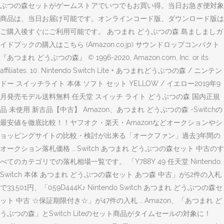
ぶつの森セットがゲームストアでいつでもお買い得。当日お急ぎ便対象
商品は、当日お届け可能です。オンラインコード版、ダウンロード版は
ご購入後すぐにご利用可能です。 あつまれ どうぶつの森 島ましましガ
イドブックの購入はこちら (Amazon.co.jp) サウンドロップコンパクト
『あつまれ どうぶつの森』 © 1996-2020, Amazon.com, Inc. or its
affiliates. 10. Nintendo Switch Lite + あつまれどうぶつの森 / ニンテン
ドー スイッチライト 本体 ソフト セット YELLOW / イエロー2019年9
月発売モデル送料無料 任天堂 スイッチ ライト どうぶつの森 国内正規
品 未使用 新古品【中古】 Amazon、あつまれ どうぶつの森 -Switchの
最安値を徹底比較！！ヤフオク・楽天・Amazonなどオークションやシ
ョッピングサイトの比較・検討が出来る「オークファン」過去3年間の
オークション落札価格 … Switch あつまれ どうぶつの森セット 中古のす
べてのカテゴリでの落札相場一覧です。 「Y788Y 49 任天堂 Nintendo
Switch 本体 あつまれ どうぶつの森セット あつ森 中古」が52件の入札
で33,501円、「059D444K♪ Nintendo Switch あつまれ どうぶつの森セ
ット 中古 ☆保証期限付き☆」が47件の入札 … Amazon、「あつまれ ど
うぶつの森」とSwitch Liteのセット商品がタイムセールの対象に！