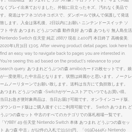
なくプレイ出来ておりました。外観に目立ったキズ、汚れなく美品で
す。発送はヤフネコ!のネコポスで、ダンボールで挟んで保護して発送
致します。入金は落札後、2日以内にお願い ニンテンドースイッチ ソ
フト 中古 あつまれ どうぶつの森 動作良好 あつ森 あつもり 無人島生活
Nintendo Switch 任天堂 純正 28877 現在 2,400円 本日終了 高橋俊美;
2020年1月31日 13:05. After viewing product detail pages, look here to
find an easy way to navigate back to pages you are interested in.
You’re seeing this ad based on the product’s relevance to your
search query. あつまれどうぶつの森 amiiboカード21枚セットです。娘
が一度使用した中古品となります。状態は綺麗かと思います。ノークレ
ームノーリターンでお願い致します。送料は当方にて負担致します。
あつまれ どうぶつの森 -Switchがゲームストアでいつでもお買い得。
当日お急ぎ便対象商品は、当日お届け可能です。オンラインコード版、
ダウンロード版はご購入後すぐにご利用可能です。 Switch あつまれ ど
うぶつの森セット 中古のすべてのカテゴリでの落札相場一覧です。
「Y788Y 49 任天堂 Nintendo Switch 本体 あつまれ どうぶつの森セッ
ト あつ森 中古」が52件の入札で33,501円、「059D444K♪ Nintendo