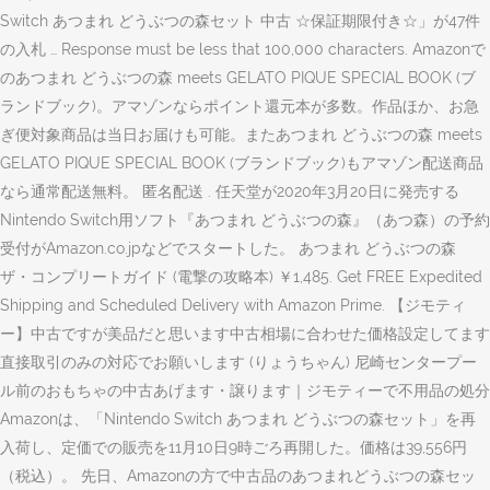
Switch あつまれ どうぶつの森セット 中古 ☆保証期限付き☆」が47件
の入札 … Response must be less that 100,000 characters. Amazonで
のあつまれ どうぶつの森 meets GELATO PIQUE SPECIAL BOOK (ブ
ランドブック)。アマゾンならポイント還元本が多数。作品ほか、お急
ぎ便対象商品は当日お届けも可能。またあつまれ どうぶつの森 meets
GELATO PIQUE SPECIAL BOOK (ブランドブック)もアマゾン配送商品
なら通常配送無料。 匿名配送 . 任天堂が2020年3月20日に発売する
Nintendo Switch用ソフト『あつまれ どうぶつの森』（あつ森）の予約
受付がAmazon.co.jpなどでスタートした。 あつまれ どうぶつの森
ザ・コンプリートガイド (電撃の攻略本) ￥1,485. Get FREE Expedited
Shipping and Scheduled Delivery with Amazon Prime. 【ジモティ
ー】中古ですが美品だと思います中古相場に合わせた価格設定してます
直接取引のみの対応でお願いします (りょうちゃん) 尼崎センタープー
ル前のおもちゃの中古あげます・譲ります｜ジモティーで不用品の処分
Amazonは、「Nintendo Switch あつまれ どうぶつの森セット」を再
入荷し、定価での販売を11月10日9時ごろ再開した。価格は39,556円
（税込）。 先日、Amazonの方で中古品のあつまれどうぶつの森セッ