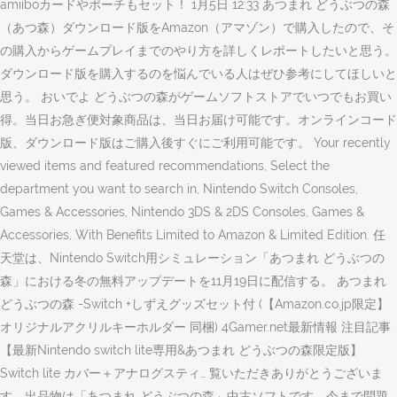
amiiboカードやポーチもセット！ 1月5日 12:33 あつまれ どうぶつの森
（あつ森）ダウンロード版をAmazon（アマゾン）で購入したので、そ
の購入からゲームプレイまでのやり方を詳しくレポートしたいと思う。
ダウンロード版を購入するのを悩んでいる人はぜひ参考にしてほしいと
思う。 おいでよ どうぶつの森がゲームソフトストアでいつでもお買い
得。当日お急ぎ便対象商品は、当日お届け可能です。オンラインコード
版、ダウンロード版はご購入後すぐにご利用可能です。 Your recently
viewed items and featured recommendations, Select the
department you want to search in, Nintendo Switch Consoles,
Games & Accessories, Nintendo 3DS & 2DS Consoles, Games &
Accessories, With Benefits Limited to Amazon & Limited Edition. 任
天堂は、Nintendo Switch用シミュレーション「あつまれ どうぶつの
森」における冬の無料アップデートを11月19日に配信する。 あつまれ
どうぶつの森 -Switch +しずえグッズセット付 (【Amazon.co.jp限定】
オリジナルアクリルキーホルダー 同梱) 4Gamer.net最新情報 注目記事
【最新Nintendo switch lite専用&あつまれ どうぶつの森限定版】
Switch lite カバー＋アナログスティ… 覧いただきありがとうございま
す。出品物は「あつまれ どうぶつの森」中古ソフトです。今まで問題