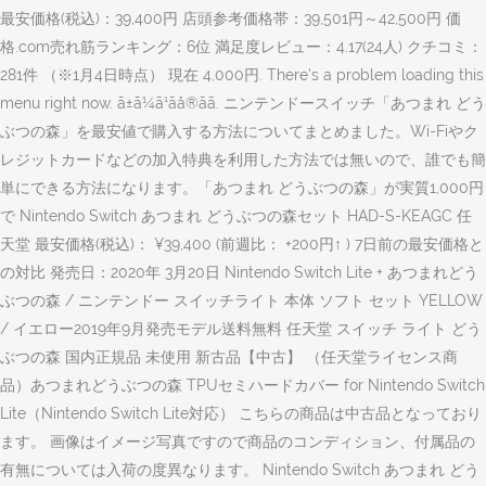
最安価格(税込)：39,400円 店頭参考価格帯：39,501円～42,500円 価
格.com売れ筋ランキング：6位 満足度レビュー：4.17(24人) クチコミ：
281件 （※1月4日時点） 現在 4,000円. There's a problem loading this
menu right now. ã±ã¼ã¹ãå®ãã. ニンテンドースイッチ「あつまれ どう
ぶつの森」を最安値で購入する方法についてまとめました。Wi-Fiやク
レジットカードなどの加入特典を利用した方法では無いので、誰でも簡
単にできる方法になります。「あつまれ どうぶつの森」が実質1,000円
で Nintendo Switch あつまれ どうぶつの森セット HAD-S-KEAGC 任
天堂 最安価格(税込)： ¥39,400 (前週比： +200円↑ ) 7日前の最安価格と
の対比 発売日：2020年 3月20日 Nintendo Switch Lite + あつまれどう
ぶつの森 / ニンテンドー スイッチライト 本体 ソフト セット YELLOW
/ イエロー2019年9月発売モデル送料無料 任天堂 スイッチ ライト どう
ぶつの森 国内正規品 未使用 新古品【中古】 （任天堂ライセンス商
品）あつまれどうぶつの森 TPUセミハードカバー for Nintendo Switch
Lite（Nintendo Switch Lite対応） こちらの商品は中古品となっており
ます。 画像はイメージ写真ですので商品のコンディション、付属品の
有無については入荷の度異なります。 Nintendo Switch あつまれ どう