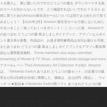
トを購入し、家に届いたのですがどうぶつの森を ダウンロードする為
のコードが分からないんです。どう確認すればいいですか？ ã ¡ã ¢. お
得に買うためのAmazon新生活セールについては別でまとめたので見て
みましょう！ 【2020年3月】Amazon 新生活セールで損しないために
やるべきこと！知っておくべきポイント！ こういった疑 … Amazonで
のあつまれ どうぶつの森 島ましましガイドブック。アマゾンならポイ
ント還元本が多数。作品ほか、お急ぎ便対象商品は当日お届けも可能。
またあつまれ どうぶつの森 島ましましガイドブックもアマゾン配送商
品なら通常配送無料。 Prime members also enjoy unlimited
streaming of Movies & TV, Music, unlimited photo storage and more.
アズールレーン Third Anniversary Art Collection ￥3,850. Amazon
は、「Nintendo Switch あつまれ どうぶつの森セット」の定価での販
売を12月4日9時30分頃に再開した。価格は、39,556円（税込）。 ウォ
ッチ ☆★新品★☆Nintendo Switch用ソフト あつまれどうぶつの森.
1980年代 少女漫画 一覧
,
二条城 ランチ 安い
,
エレカシ 宮本 血