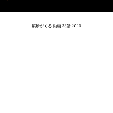
麒麟がくる 動画 33話 2020