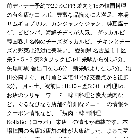
前ディナー予約で20％OFF! 焼肉と15の韓国料理
の有名店がコラボ。豊富な品揃えに大満足。本場
サムギョプサル、カンジャンケジャン、純豆腐チ
ゲ、ビビンバ、海鮮チヂミが人気。 ダッカルビ
韓国春川名物のチーズダッカルビ。 チキンとチー
ズと野菜は絶対に美味い。 愛知県 名古屋市中区
栄5－5－5 第2タジックビル1f 栄駅から徒歩7分。
矢場町駅1番出口徒歩6分。新栄駅より徒歩7分。池
田公園すぐ。瓦町通と国道41号線交差点から徒歩
2分。 月～土、祝前日: 11:30～翌5:00 （料理l.o.
お店のウリキーワード：韓国料理と炭火焼肉な
ど。ぐるなびなら店舗の詳細なメニューの情報や
クーポン情報など、「焼肉・韓国料理
KollaBo（コラボ） 栄店」の情報が満載です。本
場韓国の名店15店舗の味が大集結した、まるで夢