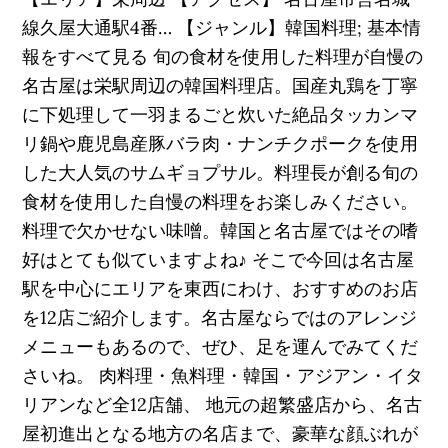
線久屋大通駅4番… 【ジャンル】韓国料理; 基本情
報をすべて見る 旬の食材を使用した料理が自慢の
名古屋は栄駅周辺の韓国料理店。国産丸鶏を丁寧
に下処理して一羽まるごと炊いた絶品タッカンマ
リ鍋や鹿児島産豚バラ肉・ナンチクポークを使用
した大人気のサムギョプサル。料理長が創る旬の
食材を使用した自慢の料理をお楽しみください。
料理で欠かせない味噌。韓国と名古屋ではその嗜
好はとても似ていますよね♪ そこで今回は名古屋
駅を中心にエリアを東西にわけ、おすすめのお店
を12店ご紹介します。名古屋ならではのアレンジ
メニューもあるので、ぜひ、足を運んでみてくだ
さいね。 肉料理・魚料理・韓国・アジアン・イタ
リアンなど全12店舗、 地元の超繁盛店から、名古
屋初進出となる地方の名店まで、豪華な顔ぶれが