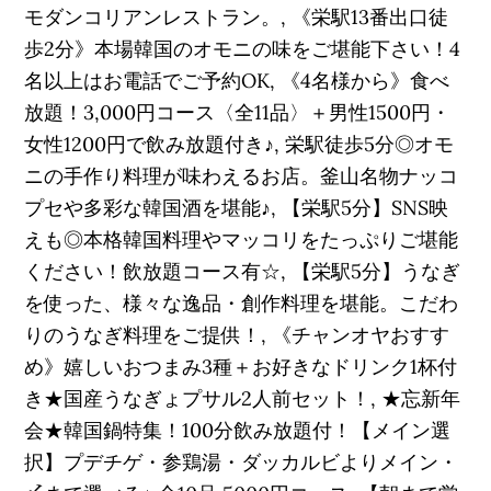
モダンコリアンレストラン。, 《栄駅13番出口徒
歩2分》本場韓国のオモニの味をご堪能下さい！4
名以上はお電話でご予約OK, 《4名様から》食べ
放題！3,000円コース〈全11品〉＋男性1500円・
女性1200円で飲み放題付き♪, 栄駅徒歩5分◎オモ
ニの手作り料理が味わえるお店。釜山名物ナッコ
プセや多彩な韓国酒を堪能♪, 【栄駅5分】SNS映
えも◎本格韓国料理やマッコリをたっぷりご堪能
ください！飲放題コース有☆, 【栄駅5分】うなぎ
を使った、様々な逸品・創作料理を堪能。こだわ
りのうなぎ料理をご提供！, 《チャンオヤおすす
め》嬉しいおつまみ3種＋お好きなドリンク1杯付
き★国産うなぎょプサル2人前セット！, ★忘新年
会★韓国鍋特集！100分飲み放題付！【メイン選
択】プデチゲ・参鶏湯・ダッカルビよりメイン・