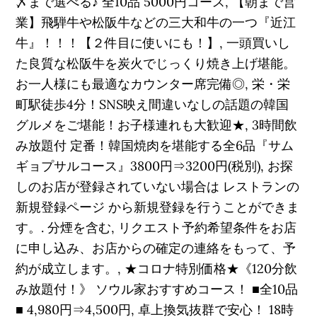
〆まで選べる♪ 全10品 5000円コース, 【朝まで営
業】飛騨牛や松阪牛などの三大和牛の一つ『近江
牛』！！！【２件目に使いにも！】, 一頭買いし
た良質な松阪牛を炭火でじっくり焼き上げ堪能。
お一人様にも最適なカウンター席完備◎, 栄・栄
町駅徒歩4分！SNS映え間違いなしの話題の韓国
グルメをご堪能！お子様連れも大歓迎★, 3時間飲
み放題付 定番！韓国焼肉を堪能する全6品『サム
ギョプサルコース』3800円⇒3200円(税別), お探
しのお店が登録されていない場合は レストランの
新規登録ページ から新規登録を行うことができま
す。. 分煙を含む, リクエスト予約希望条件をお店
に申し込み、お店からの確定の連絡をもって、予
約が成立します。, ★コロナ特別価格★《120分飲
み放題付！》 ソウル家おすすめコース！ ■全10品
■ 4,980円⇒4,500円, 卓上換気抜群で安心！ 18時