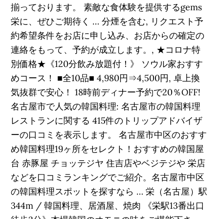
揃っております。 素敵な食体験を提供するgems
栄に、ぜひご期待く … 分煙を含む, リクエスト予
約希望条件をお店に申し込み、お店からの確定の
連絡をもって、予約が成立します。, ★コロナ特
別価格★《120分飲み放題付！》 ソウル家おすす
めコース！ ■全10品■ 4,980円⇒4,500円, 卓上換
気抜群で安心！ 18時前ディナー予約で20％OFF!
名古屋市で人気の韓国料理: 名古屋市の韓国料理
レストランに関する 415件のトリップアドバイザ
ーの口コミを表示します。 名古屋市中区のおすす
め韓国料理19ヶ所をセレクト！おすすめの韓国屋
台 赤豚屋 チョッテジヤ 住吉店やベジテジや 栄店
などを口コミランキングでご紹介。名古屋市中区
の韓国料理スポットを探すなら … 栄（名古屋）駅
344m / 韓国料理、居酒屋、焼肉 《栄駅13番出口