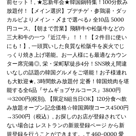
前セット！, ★忘新年会★韓国鍋特集！100分飲み
放題付！【メイン選択】プデチゲ・参鶏湯・ダッ
カルビよりメイン・〆まで選べる♪ 全10品 5000
円コース, 【朝まで営業】飛騨牛や松阪牛などの
三大和牛の一つ『近江牛』！！！【２件目に使い
にも！】, 一頭買いした良質な松阪牛を炭火でじ
っくり焼き上げ堪能。お一人様にも最適なカウン
ター席完備◎, 栄・栄町駅徒歩4分！SNS映え間違
いなしの話題の韓国グルメをご堪能！お子様連れ
も大歓迎★, 3時間飲み放題付 定番！韓国焼肉を堪
能する全6品『サムギョプサルコース』3800円
⇒3200円(税別), 【限定8組当日OK】120分食べ飲
み放題オープン記念価格☆韓国満喫コース4500円
→3500円（税込）, お探しのお店が登録されてい
ない場合は レストランの新規登録ページ から新
規登録を行うことができます。. 〒460-0000 愛