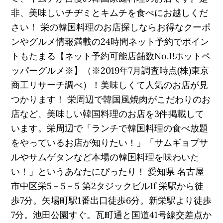
非、美味しいチヂミとキムチを食べにお越しくだ
さい！ 栄の韓国料理のお店探しならお得なクーポ
ンやグルメ情報満載の24時間ネット予約でポイン
トもたまる【ネット予約可能店舗数No.1!ホットペ
ッパーグルメ※】（※2019年7月調査時点(株)東京
商工リサーチ調べ）！美味しくて人気のお店が見
つかります！ 栄周辺で韓国風焼肉がこだわりのお
店など、美味しい韓国料理のお店を3件掲載して
います。栄周辺で「ランチで韓国料理の食べ放題
をやっているお店が知りたい！」「サムギョプサ
ルやサムゲタンなど本場の韓国料理を味わいた
い！」というあなたにぴったり！ 愛知県 名古屋
市中区栄5－5－5 第2タジックビル1f 栄駅から徒
歩7分。矢場町駅1番出口徒歩6分。新栄駅より徒歩
7分。池田公園すぐ。瓦町通と国道41号線交差点か