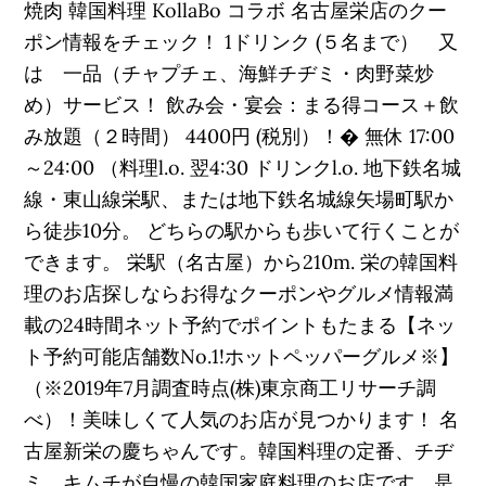
焼肉 韓国料理 KollaBo コラボ 名古屋栄店のクー
ポン情報をチェック！ 1ドリンク (５名まで） 又
は 一品（チャプチェ、海鮮チヂミ・肉野菜炒
め）サービス！ 飲み会・宴会：まる得コース＋飲
み放題（２時間） 4400円 (税別）！� 無休 17:00
～24:00 （料理l.o. 翌4:30 ドリンクl.o. 地下鉄名城
線・東山線栄駅、または地下鉄名城線矢場町駅か
ら徒歩10分。 どちらの駅からも歩いて行くことが
できます。 栄駅（名古屋）から210m. 栄の韓国料
理のお店探しならお得なクーポンやグルメ情報満
載の24時間ネット予約でポイントもたまる【ネッ
ト予約可能店舗数No.1!ホットペッパーグルメ※】
（※2019年7月調査時点(株)東京商工リサーチ調
べ）！美味しくて人気のお店が見つかります！ 名
古屋新栄の慶ちゃんです。韓国料理の定番、チヂ
ミ、キムチが自慢の韓国家庭料理のお店です。是