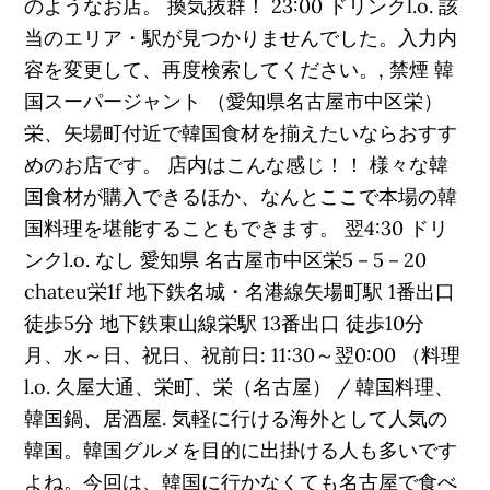
のようなお店。 換気抜群！ 23:00 ドリンクl.o. 該
当のエリア・駅が見つかりませんでした。入力内
容を変更して、再度検索してください。, 禁煙 韓
国スーパージャント （愛知県名古屋市中区栄）
栄、矢場町付近で韓国食材を揃えたいならおすす
めのお店です。 店内はこんな感じ！！ 様々な韓
国食材が購入できるほか、なんとここで本場の韓
国料理を堪能することもできます。 翌4:30 ドリ
ンクl.o. なし 愛知県 名古屋市中区栄5－5－20
chateu栄1f 地下鉄名城・名港線矢場町駅 1番出口
徒歩5分 地下鉄東山線栄駅 13番出口 徒歩10分
月、水～日、祝日、祝前日: 11:30～翌0:00 （料理
l.o. 久屋大通、栄町、栄（名古屋） / 韓国料理、
韓国鍋、居酒屋. 気軽に行ける海外として人気の
韓国。韓国グルメを目的に出掛ける人も多いです
よね。今回は、韓国に行かなくても名古屋で食べ