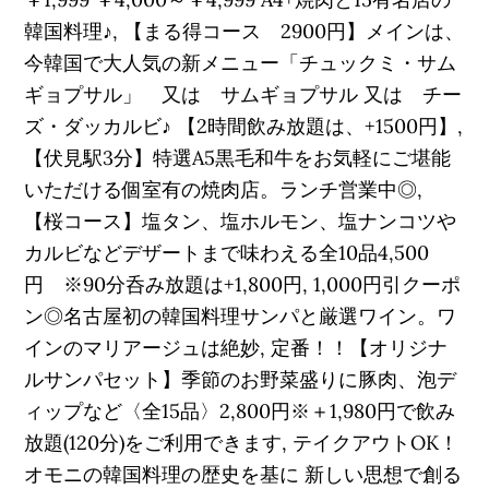
韓国料理♪, 【まる得コース 2900円】メインは、
今韓国で大人気の新メニュー「チュックミ・サム
ギョプサル」 又は サムギョプサル 又は チー
ズ・ダッカルビ♪ 【2時間飲み放題は、+1500円】,
【伏見駅3分】特選A5黒毛和牛をお気軽にご堪能
いただける個室有の焼肉店。ランチ営業中◎,
【桜コース】塩タン、塩ホルモン、塩ナンコツや
カルビなどデザートまで味わえる全10品4,500
円 ※90分呑み放題は+1,800円, 1,000円引クーポ
ン◎名古屋初の韓国料理サンパと厳選ワイン。ワ
インのマリアージュは絶妙, 定番！！【オリジナ
ルサンパセット】季節のお野菜盛りに豚肉、泡デ
ィップなど〈全15品〉2,800円※＋1,980円で飲み
放題(120分)をご利用できます, テイクアウトOK！
オモニの韓国料理の歴史を基に 新しい思想で創る