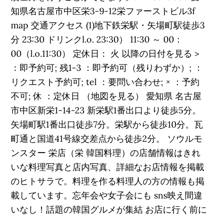
知県名古屋市中区栄3-9-12栄ファーストビル3f
map 交通アクセス (1)地下鉄栄駅・矢場町駅徒歩3
分 23:30 ドリンクl.o. 23:30） 11:30 ～ 00：
00（l.o.11:30） 定休日： 火 以降の日付を見る >
：即予約可; 残1-3 ：即予約可（残りわずか）; ：
リクエスト予約可; tel ：要問い合わせ; × ：予約
不可; 休 ：定休日 （地図を見る） 愛知県 名古屋
市中区新栄1-14-23 新栄駅1番出口より徒歩5分。
矢場町駅1番出口徒歩7分。栄駅から徒歩10分。瓦
町通と国道41号線交差点から徒歩2分。 ソウルモ
ンスター 栄店（栄 韓国料理）の店舗情報はきれ
いな料理写真と店内写真、詳細なお店情報を掲載
のヒトサラで。料理を作る料理人の方の情報も掲
載しています。忘年会や女子会にも sns映え間違
いなし！話題の韓国グルメが集結 お店に行く前に