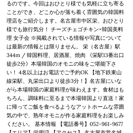
るのです。今回はおひとり様でも気軽に立ち寄る
ことができ、どこか心が落ち着く雰囲気の韓国料
理店をご紹介します。名古屋市中区栄、おひとり
様でも旅行気分！ チーズチェゴチキン×韓国美料
理 女子会 ※掲載されている情報や写真について
は最新の情報とは限りません。 栄（名古屋）駅
344m / 韓国料理、居酒屋、焼肉 《栄駅13番出口
徒歩2分》本場韓国のオモニの味をご堪能下さ
い！ 4名以上はお電話でご予約OK 【地下鉄東山
線栄駅、丸栄出口より徒歩3分！】名古屋にいな
がら本場韓国の家庭料理が味わえます。食材はも
ちろん、調味料に至るまで本場韓国より直送！家
に帰ってご飯を食べるようなアットホームな雰囲
気の中で、熟年オモニが作る家庭料理をお楽しみ
ください。 基本情報 【電話番号】052-961-9677
【エリア】栄周辺 【アクセス】 名古屋市営名城