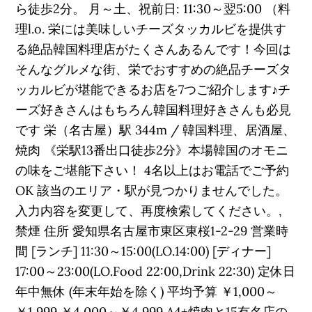
ら徒歩2分。 月～土、祝前日: 11:30～翌5:00 （料
理l.o. 栄には美味しいチーズタッカルビを提供す
る絶品韓国料理店がたくさんあるんです！今回は
そんなグルメな街、栄でおすすめの絶品チーズタ
ッカルビが堪能できるお店を7つご紹介します♪チ
ーズ好きさんはもちろん韓国料理好きさんも必見
です 栄（名古屋）駅 344m / 韓国料理、居酒屋、
焼肉 《栄駅13番出口徒歩2分》本場韓国のオモニ
の味をご堪能下さい！ 4名以上はお電話でご予約
OK 該当のエリア・駅が見つかりませんでした。
入力内容を変更して、再度検索してください。,
禁煙 住所 愛知県名古屋市東区東桜1-2-29 営業時
間 [ランチ] 11:30～15:00(LO.14:00) [ディナー]
17:00～23:00(LO.Food 22:00,Drink 22:30) 定休日
年中無休 (年末年始を除く) 平均予算 ￥1,000～
￥1,999 ￥4,000～￥4,999 A4+焼肉と15有名店の