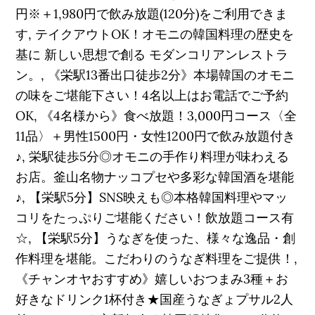
円※＋1,980円で飲み放題(120分)をご利用できま
す, テイクアウトOK！オモニの韓国料理の歴史を
基に 新しい思想で創る モダンコリアンレストラ
ン。, 《栄駅13番出口徒歩2分》本場韓国のオモニ
の味をご堪能下さい！4名以上はお電話でご予約
OK, 《4名様から》食べ放題！3,000円コース〈全
11品〉＋男性1500円・女性1200円で飲み放題付き
♪, 栄駅徒歩5分◎オモニの手作り料理が味わえる
お店。釜山名物ナッコプセや多彩な韓国酒を堪能
♪, 【栄駅5分】SNS映えも◎本格韓国料理やマッ
コリをたっぷりご堪能ください！飲放題コース有
☆, 【栄駅5分】うなぎを使った、様々な逸品・創
作料理を堪能。こだわりのうなぎ料理をご提供！,
《チャンオヤおすすめ》嬉しいおつまみ3種＋お
好きなドリンク1杯付き★国産うなぎょプサル2人