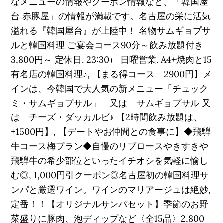
なメニューの情報やクーポン情報など、「韓国屋
台 赤豚屋」の情報が満載です。名古屋の栄に活気
溢れる『韓国屋台』が上陸中！ 名物サムギョプサ
ルと韓国料理 ご宴会コース90分～飲み放題付き
3,800円～ 定休日. 23:30） 日曜営業. A4+焼肉と15
有名店の韓国料理♪, 【まる得コース 2900円】メ
インは、今韓国で大人気の新メニュー「チュック
ミ・サムギョプサル」 又は サムギョプサル 又
は チーズ・ダッカルビ♪ 【2時間飲み放題は、
+1500円】, 【デートやお仲間との食事に】◆飛騨
牛コース梅プラン◆自慢のリブロースやきすきや
飛騨牛の希少部位といったイチオシを気軽に愉し
む◎, 1,000円引クーポン◎名古屋初の韓国料理サ
ンパと厳選ワイン。ワインのマリアージュは絶妙,
定番！！【オリジナルサンパセット】季節のお野
菜盛りに豚肉、泡ディップなど〈全15品〉2,800