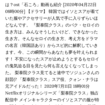
は？ost「石ころ」動画も紹介 [2020年04月22日
08時00分] 【ドラマ】 韓国ではイソとスアが着て
いた服やアクセサリーが人気で手に入りずらいほ
どなんです。 『梨泰院クラス』のパク・セロイの
生き方は、みんなそうしたいけど、できなかった
生き方。そんなセロイの生き方、考え方をドラマ
の名言（韓国語あり）からスピ的に解釈していき
ます。今、この瞬間からあなたも夢を叶えられま
す！ 不安になったスアが止めようとするもセロイ
の鬼気迫る目を見たら何も言えなくなってしまっ
た。 梨泰院クラス見てると途中でソジュンさんの
顔芸(? 「梨泰院クラス」スア役、クォン・ナラは
元アイドルだった！ 2020年7月11日 18時01分
Netflixオリジナルシリーズ「梨泰院クラス」独占
配信中 メインキャラクターのイソとスアの服が特