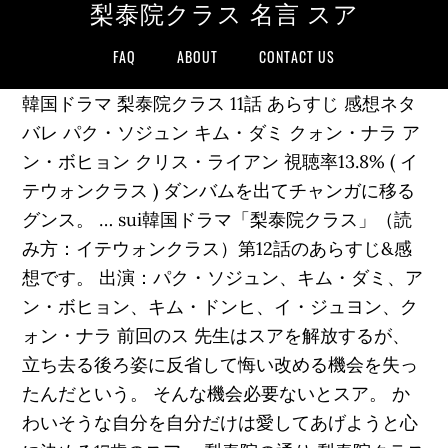
梨泰院クラス 名言 スア
FAQ
ABOUT
CONTACT US
韓国ドラマ 梨泰院クラス 11話 あらすじ 感想ネタ
バレ パク・ソジュン キム・ダミ クォン・ナラ ア
ン・ボヒョン クリス・ライアン 視聴率13.8% ( イ
テウォンクラス ) ダンバムを出てチャンガに移る
グンス。 … sui韓国ドラマ「梨泰院クラス」（読
み方：イテウォンクラス）第12話のあらすじ&感
想です。 出演：パク・ソジュン、キム・ダミ、ア
ン・ボヒョン、キム・ドンヒ、イ・ジュヨン、ク
ォン・ナラ 前回のス 先生はスアを解放するが、
立ち去る後ろ姿に反省して悔い改める機会を失っ
たんだという。 そんな機会必要ないとスア。 か
わいそうな自分を自分だけは愛してあげようと心