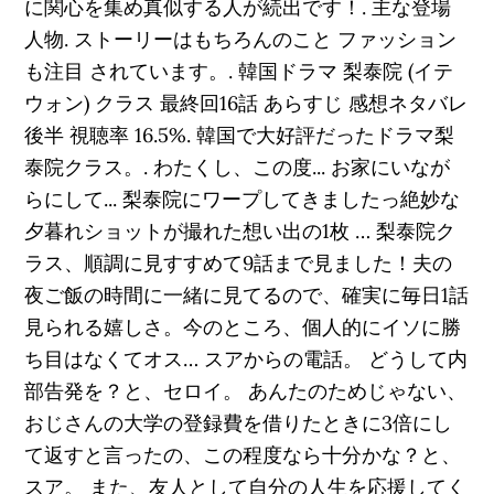
に関心を集め真似する人が続出です！. 主な登場
人物. ストーリーはもちろんのこと ファッション
も注目 されています。. 韓国ドラマ 梨泰院 (イテ
ウォン) クラス 最終回16話 あらすじ 感想ネタバレ
後半 視聴率 16.5%. 韓国で大好評だったドラマ梨
泰院クラス。. わたくし、この度... お家にいなが
らにして... 梨泰院にワープしてきましたっ絶妙な
夕暮れショットが撮れた想い出の1枚 … 梨泰院ク
ラス、順調に見すすめて9話まで見ました！夫の
夜ご飯の時間に一緒に見てるので、確実に毎日1話
見られる嬉しさ。今のところ、個人的にイソに勝
ち目はなくてオス… スアからの電話。 どうして内
部告発を？と、セロイ。 あんたのためじゃない、
おじさんの大学の登録費を借りたときに3倍にし
て返すと言ったの、この程度なら十分かな？と、
スア。 また、友人として自分の人生を応援してく