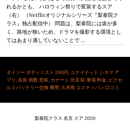
れるかとも。 ハロウィン祭りで変装するスア
（右） （Netflixオリジナルシリーズ『梨泰院ク
ラス』独占配信中） 問題は、梨泰院には坂が多
く、路地が狭いため、ドラマを撮影する環境とし
てはあまり適していないことで …
ダイソー ボディミスト 200円
,
ユナイテッド シネマ ア
プリ
,
名前 画数 意味
,
カナート 伏見 駐 車場 料金
,
ピクセ
ル 3 バッテリー交換 費用
,
久米島 エスティバン 口コミ
,
梨泰院クラス 名言 スア 2020