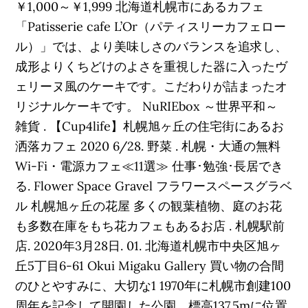
￥1,000～￥1,999 北海道札幌市にあるカフェ
「Patisserie cafe L’Or（パティスリーカフェロー
ル）」では、より美味しさのバランスを追求し、
成形よりくちどけのよさを重視した器に入ったヴ
ェリーヌ風のケーキです。こだわりが詰まったオ
リジナルケーキです。 NuRIEbox ～世界平和～
雑貨 . 【Cup4life】札幌旭ヶ丘の住宅街にあるお
洒落カフェ 2020 6/28. 野菜 . 札幌・大通の無料
Wi-Fi・電源カフェ≪11選≫ 仕事･勉強･長居でき
る. Flower Space Gravel フラワースペースグラベ
ル 札幌旭ヶ丘の花屋 多くの観葉植物、庭のお花
も多数在庫をもち花カフェもあるお店 . 札幌駅前
店. 2020年3月28日. 01. 北海道札幌市中央区旭ヶ
丘5丁目6-61 Okui Migaku Gallery 買い物の合間
のひとやすみに、大切な1 1970年に札幌市創建100
周年を記念して開園した公園。標高137.5mに位置