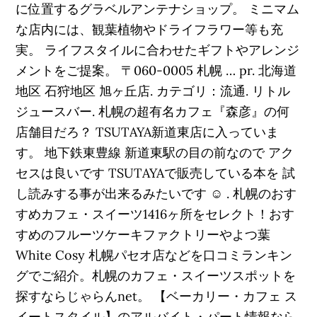
に位置するグラベルアンテナショップ。 ミニマム
な店内には、観葉植物やドライフラワー等も充
実。 ライフスタイルに合わせたギフトやアレンジ
メントをご提案。 〒060-0005 札幌 … pr. 北海道
地区 石狩地区 旭ヶ丘店. カテゴリ：流通. リトル
ジュースバー. 札幌の超有名カフェ『森彦』の何
店舗目だろ？ TSUTAYA新道東店に入っていま
す。 地下鉄東豊線 新道東駅の目の前なので アク
セスは良いです TSUTAYAで販売している本を 試
し読みする事が出来るみたいです ☺️ . 札幌のおす
すめカフェ・スイーツ1416ヶ所をセレクト！おす
すめのフルーツケーキファクトリーやよつ葉
White Cosy 札幌パセオ店などを口コミランキン
グでご紹介。札幌のカフェ・スイーツスポットを
探すならじゃらんnet。 【ベーカリー・カフェ ス
イートスタイル】のアルバイト・パート情報なら