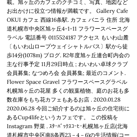
載。旭ヶ丘のカフェのクチコミ、写真、地図など
お出かけに役立つ情報が満載です。 Gallery Cafe
OKUI カフェ 西線16条駅. カフェ バニラ 住所 北海
道札幌市中央区旭ヶ丘4-1-11 フラワースペースグ
ラベル 電話番号 0115524187 アクセス もいわ山麓
〔もいわ山ロープウェイシャトルバス〕駅から徒
歩14分(1078m) ブログ. R2年度旭ヶ丘連合町内会の
主な行事予定 11月29日時点 ; わいわい卓球クラブ
会員募集; なつめろ会 会員募集; 最近のコメント.
Flower Space Gravel フラワースペースグラベル
札幌旭ヶ丘の花屋 多くの観葉植物、庭のお花も多
数在庫をもち花カフェもあるお店 . 2020.01.28
2020.06.28 今回ご紹介するのは旭ヶ丘の住宅街に
あるCup4lifeというカフェです。 この投稿を
Instagram 野菜 . ｽﾀｰﾊﾞｯｸｽｺｰﾋｰ札幌旭ヶ丘店(北海
道札幌市中央区南8条西23－4－6)の生活情報(コー