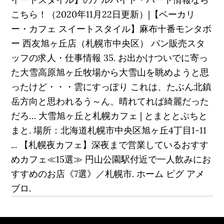
こちら！（2020年11月22日更新）|【ベーカリ
ー・カフェ スイートスタイル】麻布十番モンタボ
ー 西友旭ヶ丘店（札幌市中央区） パン販売スタ
ッフの求人・仕事情報 35. お出かけついでに寄っ
た大雪高原旭ヶ丘牧場から大雪山を眺めようと思
ったけど・・・雲にすっぽり これは、たぶん北鎮
岳方向と思われるう～ん、晴れてれば綺麗だった
だろ… 大雪旭ヶ丘と札幌カフェ | とまととぷちと
まと. 場所：北海道札幌市中央区旭ヶ丘4丁目1-11
... 【札幌夜カフェ】深夜まで営業しているおすす
めカフェ≪15選≫ 円山公園駅付近で一人飲みにお
すすめのお店《7選》／札幌市. ホーム ピグ アメ
ブロ.