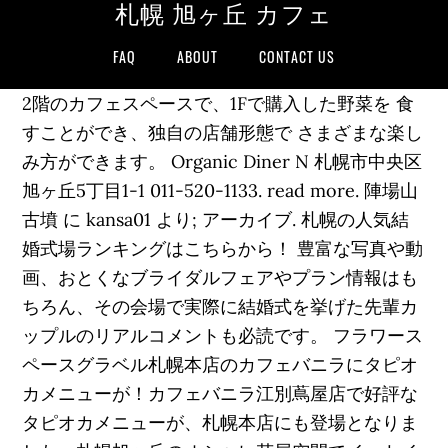
札幌 旭ヶ丘 カフェ
FAQ
ABOUT
CONTACT US
2階のカフェスペースで、1Fで購入した野菜を 食
すことができ、独自の店舗形態で さまざまな楽し
み方ができます。 Organic Diner N 札幌市中央区
旭ヶ丘5丁目1-1 011-520-1133. read more. 陣場山
古墳 に kansa01 より; アーカイブ. 札幌の人気結
婚式場ランキングはこちらから！ 豊富な写真や動
画、おとくなブライダルフェアやプラン情報はも
ちろん、その会場で実際に結婚式を挙げた先輩カ
ップルのリアルコメントも必読です。 フラワース
ペースグラベル札幌本店のカフェバニラにタピオ
カメニューが！カフェバニラ江別蔦屋店で好評な
タピオカメニューが、札幌本店にも登場となりま