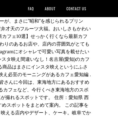
FAQ
ABOUT
CONTACT US
が、まさに”昭和”を感じられるプリン
だ弁才天のフルーツ大福。おいしさもかわい
新カフェ10選】せっかく行くなら最新カフ
だわりのあるお店や、店内の雰囲気がとても
stagramにオシャレで可愛い写真を載せたい
ンスタ映え間違いなし！名古屋(愛知)のカフ
れる商品はまさにインスタ映えというにふさ
映え必至のモーニングがあるカフェ愛知編 .
んな皆さんに今回は、東海地方にあるおすすめ
げるカフェなど、今行くべき東海地方のスポ
が撮れるスポットです。 住所：愛知県 西
すめスポットをまとめて案内。 この記事を
た。映える店内やデザート、ケーキ。岐阜でか