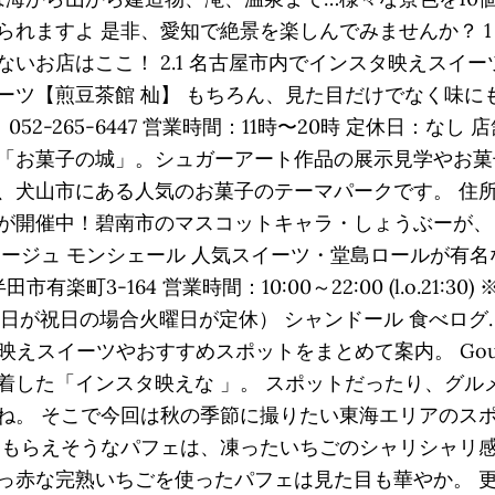
れますよ 是非、愛知で絶景を楽しんでみませんか？ 1 
いお店はここ！ 2.1 名古屋市内でインスタ映えスイーツ
ツ【煎豆茶館 杣】 もちろん、見た目だけでなく味にも
l：052-265-6447 営業時間：11時〜20時 定休日：な
「お菓子の城」。シュガーアート作品の展示見学やお菓
犬山市にある人気のお菓子のテーマパークです。 住所：愛知
が開催中！碧南市のマスコットキャラ・しょうぶーが、ま
ァージュ モンシェール 人気スイーツ・堂島ロールが有
3-164 営業時間：10:00～22:00 (l.o.21:30)
曜日が祝日の場合火曜日が定休） シャンドール 食べログ
タ映えスイーツやおすすめスポットをまとめて案内。 Gour
着した「インスタ映えな 」。 スポットだったり、グル
ね。 そこで今回は秋の季節に撮りたい東海エリアのスポ
をもらえそうなパフェは、凍ったいちごのシャリシャリ感
な完熟いちごを使ったパフェは見た目も華やか。 更新日： 