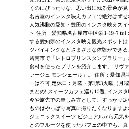
くのにぴったりな、思い出に残る景色が見ら
名古屋のインスタ映えカフェで絶対はずせな
人気沸騰の愛知・豊田のインスタ映えスイー
＞ 住所：愛知県名古屋市中区栄3-19-7 te
する愛知県のインスタ映え観光スポットは
ツバイキングなどさまざまな体験ができる、
碧南市で「レトロプリンスタンプラリー」
食材を使ったプリンを紹介します。 リヴ
ァージュ モンシェール」。 住所：愛知県半田市有楽町
ーは不可 定休日：月曜・第1第3火曜（月
まとめ! スイーツカフェ巡り10選. インス
今や旅先での楽しみ方として、すっかり定
ものはやっぱり写真に撮りたくなりますよ
ジェニックスイーツ ビジュアルから元気
とのフルーツを使ったパフェの中でも、真っ赤