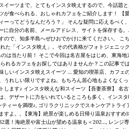
スイーツまで、とてもインスタ映えするので、今話題と
が食べられる、おしゃれカフェをご紹介します！ 【愛知
ィーってどうなんだろう？」 そんな疑問に応えるべく
ウザーに自分の名前、メールアドレス、サイトを保存する。
すので、知多半島へぜひおでかけに来てください。 こ
選ばれた「インスタ映え」。その代表格がフォトジェニッ
プするのは当たり前！ そこで今回は名古屋をはじめ、東海
べられるカフェをお探しではありませんか？この記事で
味しいインスタ映えスイーツ … 愛知の喫茶店、カフェ
、うれしい限りですよね。もちろん居心地もよくなくっ
します♪ インスタ映えな和スイーツ【吾妻茶寮】 名古
によっては、デザートに力をいれているところも多く、イン
ンティーを満喫♪, ゴリラクリニックでスキンケアトライ
すよ。, 【東海】絶景が楽しめる日帰り温泉おすすめ18
2選！海絶景や富士山が望める温泉も＜202…, レン