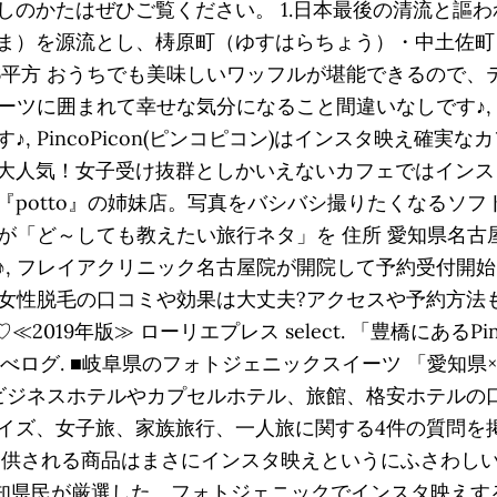
しのかたはぜひご覧ください。 1.日本最後の清流と謳
ま）を源流とし、梼原町（ゆすはらちょう）・中土佐町
,186平方 おうちでも美味しいワッフルが堪能できるの
イーツに囲まれて幸せな気分になること間違いなしです♪,
 PincoPicon(ピンコピコン)はインスタ映え確実
大人気！女子受け抜群としかいえないカフェではインス
potto』の姉妹店。写真をバシバシ撮りたくなるソフト
私たちが「ど～しても教えたい旅行ネタ」を 住所 愛知県名古屋市
♪, フレイアクリニック名古屋院が開院して予約受付開
女性脱毛の口コミや効果は大丈夫?アクセスや予約方法も徹
019年版≫ ローリエプレス select. 「豊橋にあるPi
 食べログ. ■岐阜県のフォトジェニックスイーツ 「愛
にビジネスホテルやカプセルホテル、旅館、格安ホテルの
ズ、女子旅、家族旅行、一人旅に関する4件の質問を掲載中
提供される商品はまさにインスタ映えというにふさわし
愛知県民が厳選した、フォトジェニックでインスタ映えす