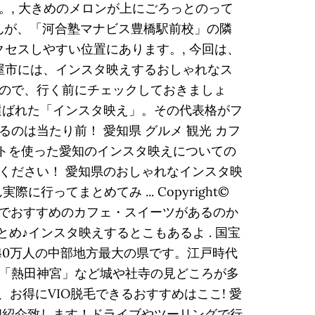
, 大きめのメロンが上にごろっとのって
せんが、「河合塾マナビス豊橋駅前校」の隣
クセスしやすい位置にあります。, 今回は、
屋市には、インスタ映えするおしゃれなス
ので、行く前にチェックしておきましょ
選ばれた「インスタ映え」。その代表格がフ
るのは当たり前！ 愛知県 グルメ 観光 カフ
ットを使った愛知のインスタ映えについての
ください！ 愛知県のおしゃれなインスタ映
ってまとめてみ ... Copyright©
年7月6日 「豊橋市でおすすめのカフェ・スイーツがあるのか
め♪インスタ映えするとこもあるよ . 国宝
40万人の中部地方最大の県です。江戸時代
「熱田神宮」など城や社寺の見どころが多
、お得にVIO脱毛できるおすすめはここ! 愛
個紹介致します！ドライブやツーリングで行