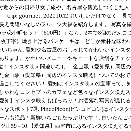
付近からの日帰り女子旅や、名古屋を観光しつくした人、
ip; gourmet; 2020.10.12 おいしいだけで
映え間違いなしのフルーツ大福を紹介します。 写真を撮
カラ恋小町セット（600円）」なら、2本で8個のだん
枚1枚丁寧に焼き上げるパンケーキは、どこか素朴な味わい
あいちゃん. 愛知や名古屋のおしゃれでかわいいインス
あります。かわいいメニューやキュートな店舗をチェッ
2位！インスタ映え間違いなし！ 金山駅（愛知県）周辺
た金山駅（愛知県）周辺のインスタ映えについてのおで
過ごしてください！ 愛知はインスタ映えの宝庫って、
しゃれなコンセプトのカフェなど色々なインスタ映えス
【愛知】インスタ映えもばっちり！お洒落な写真が撮れる
ポット7選. PincoPicon(ピンコピコン)はイン
ームも絶品！新鮮いちごもたっぷりです！, 白いだんご
山59－10 【愛知県】西尾市にあるインスタ映えするカ