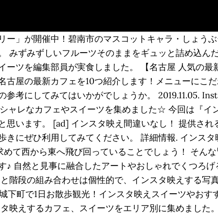
リー」が開催中！碧南市のマスコットキャラ・しょうぶー
。 みずみずしいフルーツそのままをギュッと詰め込ん
イーツを編集部員が実食しました。 【名古屋 人気の最
名古屋の最新カフェを10つ紹介します！メニューにこ
にしてみてはいかがでしょうか。 2019.11.05. In
オシャレなカフェやスイーツを集めました☆ 今回は『イ
思います。 [ad] インスタ映え間違いなし！ 提供さ
きにぜひ利用してみてください。 詳細情報. インスタ
映えを求めて西から東へ飛び回っていることでしょう！ そ
ます♪ 自然と見事に融合したアートやおしゃれでくつろ
みと階段の組み合わせは個性的で、インスタ映えする写真
犬山城下町で1日お散歩観光！インスタ映えスイーツやおす
インスタ映えするカフェ、スイーツをエリア別に集めまし