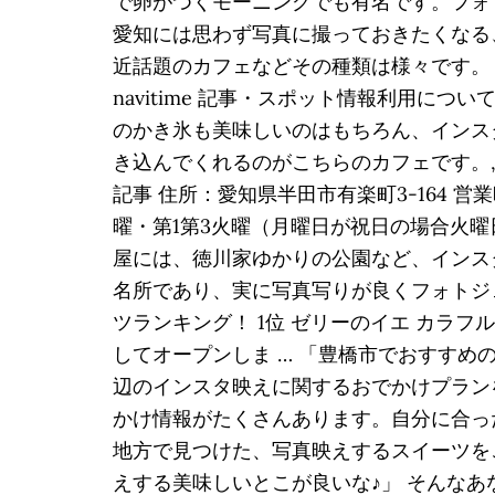
で卵がつくモーニングでも有名です。フォ
愛知には思わず写真に撮っておきたくなる
近話題のカフェなどその種類は様々です。 今
navitime 記事・スポット情報利用に
のかき氷も美味しいのはもちろん、インス
き込んでくれるのがこちらのカフェです。,
記事 住所：愛知県半田市有楽町3-164 営業時間：
曜・第1第3火曜（月曜日が祝日の場合火曜
屋には、徳川家ゆかりの公園など、インス
名所であり、実に写真写りが良くフォトジ
ツランキング！ 1位 ゼリーのイエ カラ
してオープンしま … 「豊橋市でおすすめ
辺のインスタ映えに関するおでかけプラン
かけ情報がたくさんあります。自分に合っ
地方で見つけた、写真映えするスイーツを
えする美味しいとこが良いな♪」 そんな