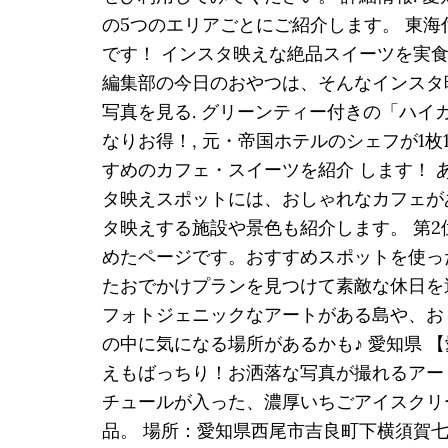
の5つのエリアごとにご紹介します。 東海
です！ インスタ映えな絶品スイーツを実食！ tr
編集部の今日のおやつは、そんなインスタ
写真を見る. グリーンティー付きの「ハイ
なりお得！, 元・帝国ホテルのシェフが1
すめのカフェ・スイーツを紹介 します！ 
タ映えスポットには、おしゃれなカフェが
タ映えする施設や景色も紹介します。 第
めたページです。おすすめスポットを使っ
たおでかけプランを見つけて素敵な休日を
フォトジェニックなアートがある島や、お
の中に気になる場所があるかも♪ 愛知県 
えもばっちり！お洒落な写真が撮れるアートなス
チュールが入った、濃厚いちごアイスクリ
品。 場所：愛知県西尾市吉良町下横須賀七ツ