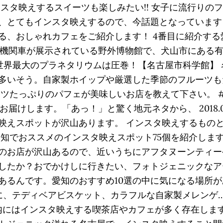
スタ映えするスイーツも楽しみたい!! 女子に流行りの
、とてもインスタ映えするので、今話題となっています
る、おしゃれカフェをご紹介します！ 4番目に紹介す
気機関車が展示されている野外博物館で、犬山市にある有
-898-1099. 世界最大のプラネタリウムは圧巻！【名古屋市科
多いそう。自家製ホイップや厳選した季節のフルーツもた
ツたっぷりのパフェが美味しいお店を教えて下さい。 #ス
します。「あっ！」と驚く地元ネタから、 2018.08.08. nav
映えスポットが沢山あります。 インスタ映えするもの
愛知でおススメのインスタ映えスポット75個を紹介しま
のお店が沢山あるので、近いうちにアフタヌーンティー
したか？おでかけしに行きたい、フォトジェニックなア
るんです。愛知のおすすめ10選の中に気になる場所が
ドに、テディベアビスケット、カラフルな自家製メレンゲ
市内にはインスタ映えする喫茶店やカフェが多く存在しま