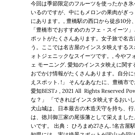
今回は季節限定のフルーツを使ったかき氷
いるのですが、中にもメロンの果肉がぎっし
にあります。, 豊橋駅の西口から徒歩10
「豊橋市でおすすめのカフェ・スイーツ」
ポットがたくさんあります。女子旅で名古
う。ここでは名古屋のインスタ映えするスポ
ォトジェニックなスイーツです。, 今やフォ
ェ モーニング. 愛知のインスタ映えに
おでかけ情報がたくさんあります。自分に
えスポット. !」 そんなあなたに、豊橋市で
愛知BEST♪ , 2021 All Rights Res
な？」 「できればインスタ映えするおいし
犬山城は、日本最古の木造天守を持ち、行き
は、徳川御三家の尾張藩として栄えました
いです。 出典： ひろまめ27さん. !名
知県には、実は絶景スポットが沢山♪今回