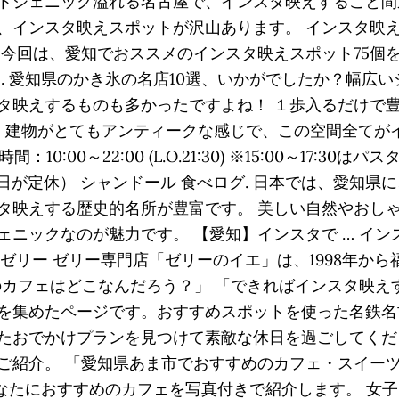
トジェニック溢れる名古屋で、インスタ映えすること間
、インスタ映えスポットが沢山あります。 インスタ映
回は、愛知でおススメのインスタ映えスポット75個を紹介しま
ついて. 愛知県のかき氷の名店10選、いかがでしたか？幅
タ映えするものも多かったですよね！ １歩入るだけで
 建物がとてもアンティークな感じで、この空間全てがイ
10:00～22:00 (L.O.21:30) ※15:00～17
日が定休） シャンドール 食べログ. 日本では、愛知県
タ映えする歴史的名所が豊富です。 美しい自然やおし
ェニックなのが魅力です。 【愛知】インスタで … イ
フルゼリー ゼリー専門店「ゼリーのイエ」は、1998年
のカフェはどこなんだろう？」 「できればインスタ映え
を集めたページです。おすすめスポットを使った名鉄名
たおでかけプランを見つけて素敵な休日を過ごしてくだ
ご紹介。 「愛知県あま市でおすすめのカフェ・スイーツ
あなたにおすすめのカフェを写真付きで紹介します。 女