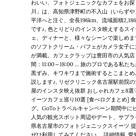
わいい、フォトジェニックなカフェをお探
川」は、高知県津野町の不入山（いらずや
平洋へと注ぐ、全長196km、流域面積2
です♪, 色とりどりのインスタ映えするス
ェ、ディナーと、様々なシーンで楽しめます♪,
のソフトクリーム・パフェがカメラ女子に
が満載。カフェクラップは豊田市の人気店『
間：11:00～18:00 … 旅のプロである
黒ずみ、キワキワまで施術するとこまとめ
説します♪, リゼクリニック名古屋駅前院の
屋のインスタ映え抜群 おしゃれカフェ8選♡≪2
イーツカフェ巡り10選 [食べログまとめ]
グ。GoToトラベルキャンペーン期間中
人気の観光スポット周辺やデート、サプライ
県名古屋市のフォトジェニックスイーツ 
ぜひ利用してみてください。 詳細情報. 