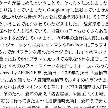
ケーキが楽しめるということで、そちらを注文しました。
り詰まっていました♪, Googlemapには載っていま
分、柳生橋駅から徒歩12分と公共交通機関を利用してもア
ということで紹介させていただきました。. 愛知県名古
屋へ行く人も増えていて、可愛いカフェもたくさんある
ットを紹介していきます。 2017年の流行語大賞にも
トジェニックな写真をインスタやFacebookにアップす
関するおでかけプランを集めたページです。おすすめスポ
合ったおでかけプランを見つけて素敵な休日を過ごして
おすすめのカフェ・スイーツを紹介します！ あいちゃん実際に行
erved Powered by AFFINGER5. 更新日： 2019
いお店を知りたい! 愛知県豊橋市でおすすめのランチまと
たいお城ランキングでも常にトップ10 愛知県は人口7
。そのため、愛知の象徴「名古屋城」や国宝「犬山城」
古屋駅前院に行ってきたよ〜【進捗随時更新】, 愛知県で安く
は海から山から建造物、滝、温泉まで…様々な景色を10