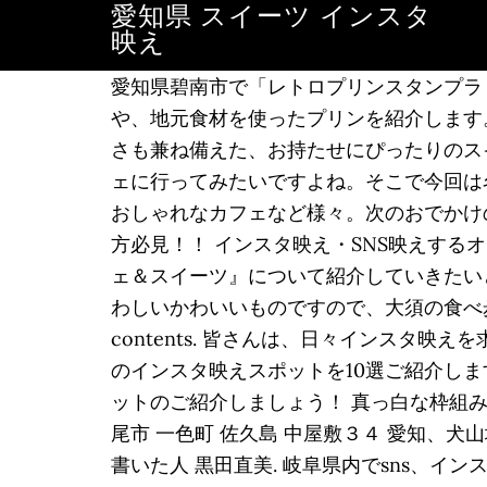
愛知県 スイーツ インスタ
映え
愛知県碧南市で「レトロプリンスタンプラ
や、地元食材を使ったプリンを紹介します
さも兼ね備えた、お持たせにぴったりのス
ェに行ってみたいですよね。そこで今回は
おしゃれなカフェなど様々。次のおでかけの参考
方必見！！ インスタ映え・SNS映えする
ェ＆スイーツ』について紹介していきたいと
わしいかわいいものですので、大須の食べ歩
contents. 皆さんは、日々インスタ
のインスタ映えスポットを10選ご紹介し
ットのご紹介しましょう！ 真っ白な枠組
尾市 一色町 佐久島 中屋敷３４ 愛知、
書いた人 黒田直美. 岐阜県内でsns、