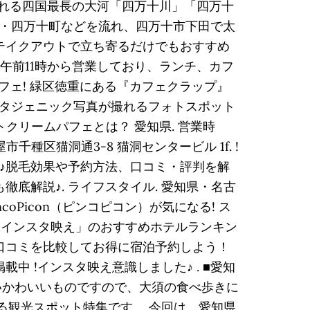
われる四国最長の大河「四万十川」「四万十
・四万十町などを流れ、四万十市下田で太
で、テイクアウトで立ち寄るだけでもおすすめ
 午前11時から営業しており、ランチ、カフ
なカフェ! 緑区徳重にある『カフェクラップ』
タジェニック写真が撮れるフォトスポット
クリームパフェとは？ 愛知県. 営業時
千種区猫洞通3-8 猫洞センタービル 1f. !
始♪脱毛効果や予約方法、口コミ・評判を解
底解説♪. ライフスタイル. 愛知県・名古
ncoPicon（ピンコピコン）が気になる! ス
知県×インスタ映え」のおすすめホテルランキン
口コミを比較してお得に宿泊予約しよう！
 !インスタ映え意識しました♪ . ■愛知
いかわいいものですので、大須の食べ歩きに
る観光スポット特集です。 今回は、愛知県