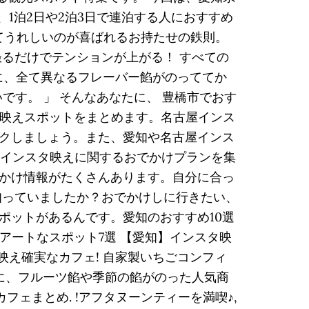
1泊2日や2泊3日で連泊する人におすすめ
なく、見てうれしいのが喜ばれるお持たせの鉄則。
るだけでテンションが上がる！ すべての
ごに、全て異なるフレーバー餡がのっててか
です。 」 そんなあなたに、 豊橋市でおす
タ映えスポットをまとめます。名古屋インス
クしましょう。また、愛知や名古屋インス
のインスタ映えに関するおでかけプランを集
かけ情報がたくさんあります。自分に合っ
知っていましたか？おでかけしに行きたい、
ポットがあるんです。愛知のおすすめ10選
アートなスポット7選 【愛知】インスタ映
スタ映え確実なカフェ! 自家製いちごコンフィ
に、フルーツ餡や季節の餡がのった人気商
フェまとめ. !アフタヌーンティーを満喫♪,