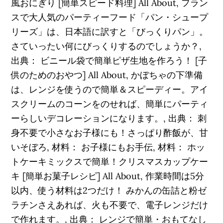
風おにぎり [簡単スピード料理] All About, フラン
スで大人気のパーティーフード「パン・シュープ
リーズ」は、日本語に訳すと「びっくりパン」。
さていったい何にびっくりするのでしょうか？,
出典： ビニール袋で簡単ピザ生地を作ろう！ [子
供のためのおやつ] All About, かぼちゃの下準備
は、レンジを使うので簡単＆スピーディー。アイ
スクリームのコーンをのせれば、簡単にパーティ
ーらしいデコレーションになります。, 出典： 刺
身不要で小さなお子様にも！さっぱり酢飯が、甘
いそぼろ, 材料： お子様にもお手伝, 材料： ホッ
トケーキミックスで簡単！クリスマスカップケー
キ [簡単お菓子レシピ] All About, 作業時間は5分
以内、使う材料は2つだけ！ みかんの缶詰と粉ゼ
ラチンさえあれば、火も不要で、電子レンジだけ
で作れます。, 出典： レンジで簡単・おもてなし