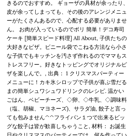
きるのでおすすめ。 ギョーザの具材が余ったり、
皮が余ってしまっても、その後のアレンジメニュ
ーがたくさんあるので、心配する必要がありませ
ん。 お肉が入っているのでボリ 簡単！デコ寿司
ケーキ [簡単スピード料理] All About, 子供たちの
大好きなピザ。ビニール袋でこねる方法なら小さ
な子供でもキッチンを汚さず作れるのでママもス
トレスフリー。好きなトッピングでオリジナルピ
ザを楽しんで。, 出典： 1 クリスマスパーティー
メニューに！カキ氷シロップで子供が喜ぶ雪だる
まの簡単シュワシュワドリンクのレシピ. 温かい
ごはん、ベビーチーズ、◇卵、◇牛乳、◇調味料
（塩、胡椒、マヨネーズ)、サラダ油, 餃子と言っ
ても包みません^^フライパン１つで出来るビッ
グな餃子は皆が歓喜しちゃうこと, 材料： お誕生
日やクリスマスのパーティーでは、何を作ってい