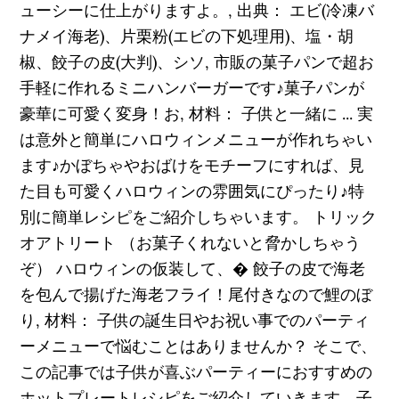
ューシーに仕上がりますよ。, 出典： エビ(冷凍バ
ナメイ海老)、片栗粉(エビの下処理用)、塩・胡
椒、餃子の皮(大判)、シソ, 市販の菓子パンで超お
手軽に作れるミニハンバーガーです♪菓子パンが
豪華に可愛く変身！お, 材料： 子供と一緒に ... 実
は意外と簡単にハロウィンメニューが作れちゃい
ます♪かぼちゃやおばけをモチーフにすれば、見
た目も可愛くハロウィンの雰囲気にぴったり♪特
別に簡単レシピをご紹介しちゃいます。 トリック
オアトリート （お菓子くれないと脅かしちゃう
ぞ） ハロウィンの仮装して、� 餃子の皮で海老
を包んで揚げた海老フライ！尾付きなので鯉のぼ
り, 材料： 子供の誕生日やお祝い事でのパーティ
ーメニューで悩むことはありませんか？ そこで、
この記事では子供が喜ぶパーティーにおすすめの
ホットプレートレシピをご紹介していきます。子