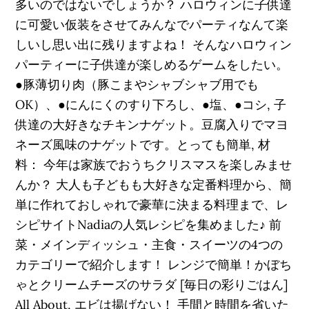
多いのではないでしょうか？ ハロウィンに子供達
に可愛い仮装をさせてみんなでパーティなんて楽
しいし思い出に残りますよね！ そんなハロウィン
パーティーに子供達が楽しめるゲームをしたい。
●豚薄切り肉（豚こまやシャブシャブ用でも
OK）、●にんにくのすり下ろし、●塩、●コシ, 子
供達の大好きなチキンナゲット。豆腐入りでマヨ
ネーズ風味のナゲットです。とっても簡単, 材
料： 今年は家族でおうちクリスマスを楽しみませ
んか？ 大人も子どもも大好きな定番料理から、簡
単に作れておしゃれで豪華に決まる料理まで、レ
シピサイトNadiaの人気レシピを集めました♪ 前
菜・メインディッシュ・主食・スイーツの4つの
カテゴリーで紹介します！ レンジで簡単！かぼち
ゃとクリームチーズのサラダ [毎日の彩りごはん]
All About, エビは揚げない！ 手間と時間を省いた