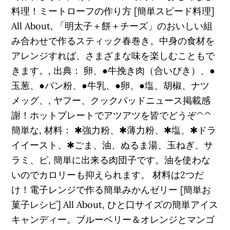
料理！ミートローフの作り方 [簡単スピード料理]
All About, 「明太子＋餅＋チーズ」のおいしい組
み合わせで作るスティック春巻き。中身の食材を
アレンジすれば、さまざまな味を楽しむこともで
きます。, 出典： 卵、●牛挽き肉（合いびき）、●
玉葱、●パン粉、●牛乳、●卵、●塩、胡椒、ナツ
メッグ、, ヤフー、クックパッドニュース掲載感
謝！ホットプレートでアツアツを皆でどうぞ^^
簡単な, 材料： ✱強力粉、✱薄力粉、✱塩、✱ドラ
イイースト、✱ごま、油、ぬるま湯、玉ねぎ、サ
ラミ、ピ, 簡単に出来る肉団子です。油を使わな
いのでカロリーも抑えられます。 材料は2つだ
け！電子レンジで作る簡単みかんゼリー [簡単お
菓子レシピ] All About, ひと口サイズの簡単アイス
キャンディー。ブルーベリー＆オレンジとマンゴ