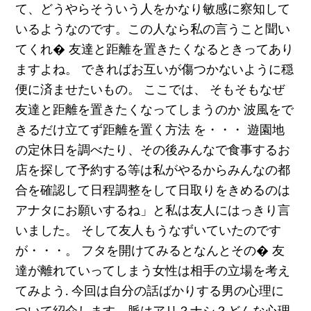
て、どうやらそういう人をかなり敏感に察知して
いるようなのです。この人なら私の言うこと聞い
てくれ� 友達と距離を置きたくなるときってあり
ますよね。 できればお互いが傷つかないように穏
便に済ませたいもの。 ここでは、 そもそもなぜ
友達と距離を置きたくなってしまうのか 波風をで
きるだけ立てず距離を置く方法 を・・・ 遊園地
の定休日を調べたり、その後みんなで食事するお
店を探して予約する等は私がやるからみんなの都
合を確認して日程調整をして日取りをきめるのは
アナタにお願いするね」と私は友人にはっきり言
いました。 そして友人もうなずいていたのです
が・・・。 フタを開けてみるとなんとその� 友
達が離れていってしまう女性は相手の立場を考え
てみよう. 今回は自分の話ばかりする男の心理に
ついて紹介します。脈はアリ？ナシ？どんな心理