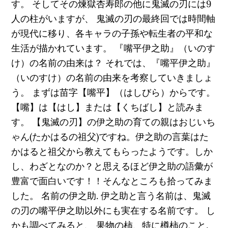
す。 そしてその煉獄杏寿郎の他に鬼滅の刃には9
人の柱がいますが、 鬼滅の刃の最終回では時間軸
が現代に移り、各キャラの子孫や転生者の平和な
生活が描かれています。 『嘴平伊之助』（いのす
け）の名前の由来は？ それでは、『嘴平伊之助』
（いのすけ）の名前の由来を考察していきましょ
う。 まずは苗字【嘴平】（はしびら）からです。
【嘴】は【はし】または【くちばし】と読みま
す。 【鬼滅の刃】の伊之助の育ての親はおじいち
ゃん(たかはるの祖父)ですね。伊之助の言葉はた
かはると祖父から教えてもらったようです。しか
し、わざとなのか？と思えるほど伊之助の語彙が
豊富で面白いです！！そんなところも拾ってみま
した。 名前の伊之助. 伊之助と言う名前は、鬼滅
の刃の嘴平伊之助以外にも実在する名前です。 し
かも調べてみると、 果物の柿、特に樽柿のこと.