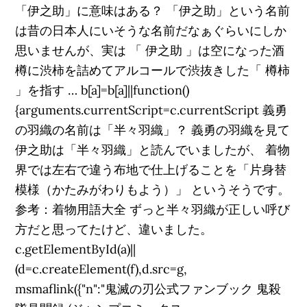
「伊之助」に意味はある？ 「伊之助」という名前
は昔の日本人にいそうな名前だなぁぐらいにしか
思いませんが、実は 「 伊之助 」は空になった酒
樽に渋柿を詰めてアルコールで渋抜きした「 樽柿
」を指す … b[a]=b[a]||function()
{arguments.currentScript=c.currentScript 義勇
の羽織の名前は「半々羽織」？ 義勇の羽織を見て
伊之助は「半々羽織」と読んでいましたが、 着物
界では左右で違う布地で仕上げることを「片身替
模様（かたみがわりもよう）」 というそうです。
参考：着物用語大全 ずっと半々羽織が正しい呼び
方だと思ってたけど、違いました。
c.getElementById(a)||
(d=c.createElement(f),d.src=g,
msmaflink({"n":"鬼滅の刃公式ファンブック 鬼殺