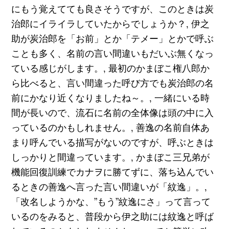
にもう覚えてても良さそうですが、このときは炭
治郎にイライラしていたからでしょうか？, 伊之
助が炭治郎を「お前」とか「テメー」とかで呼ぶ
ことも多く、名前の言い間違いもだいぶ無くなっ
ている感じがします。, 最初のかまぼこ権八郎か
ら比べると、言い間違った呼び方でも炭治郎の名
前にかなり近くなりましたね～。, 一緒にいる時
間が長いので、流石に名前の全体像は頭の中に入
っているのかもしれません。, 善逸の名前自体あ
まり呼んでいる描写がないのですが、呼ぶときは
しっかりと間違っています。, かまぼこ三兄弟が
機能回復訓練でカナヲに勝てずに、落ち込んでい
るときの善逸へ言った言い間違いが「紋逸」。,
「改名しようかな、”もう”紋逸にさ」って言って
いるのをみると、普段から伊之助には紋逸と呼ば