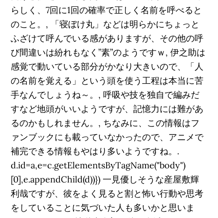
らしく、7回に1回の確率で正しく名前を呼べると
のこと。, 「寝ぼけ丸」などは明らかにちょっと
ふざけて呼んでいる感がありますが、その他の呼
び間違いは紛れもなく”素”のようですｗ, 伊之助は
感覚で動いている部分がかなり大きいので、「人
の名前を覚える」という頭を使う工程は本当に苦
手なんでしょうね～。, 呼吸や技を独自で編みだ
すなど地頭がいいようですが、記憶力には難があ
るのかもしれません。, ちなみに、この情報はフ
ァンブックにも載っていなかったので、アニメで
補完できる情報もやはり多いようですね。.
d.id=a,e=c.getElementsByTagName("body")
[0],e.appendChild(d))}) 一見優しそうな産屋敷輝
利哉ですが、彼をよく見ると割と怖い行動や思考
をしていることに気づいた人も多いかと思いま