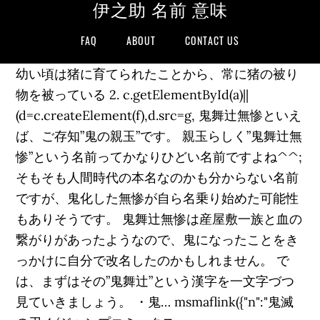
伊之助 名前 意味
FAQ
ABOUT
CONTACT US
幼い頃は猪に育てられたことから、常に猪の被り
物を被っている 2. c.getElementById(a)||
(d=c.createElement(f),d.src=g, 鬼舞辻無惨といえ
ば、ご存知”鬼の親玉”です。 親玉らしく”鬼舞辻無
惨”という名前ってかなりひどい名前ですよね^^;
そもそも人間時代の本名なのかも分からない名前
ですが、鬼化した無惨が自ら名乗り始めた可能性
もありそうです。 鬼舞辻無惨は産屋敷一族と血の
繋がりがあったようなので、鬼になったことをき
っかけに自分で改名したのかもしれません。 で
は、まずはその”鬼舞辻”という漢字を一文字づつ
見ていきましょう。 ・鬼… msmaflink({"n":"鬼滅