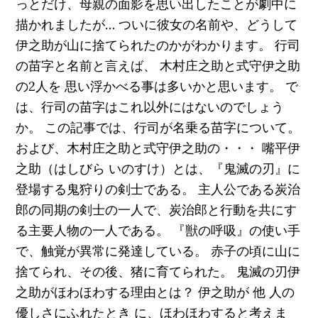
っとだけ、母親の面影を思い出したことが劇中に
描かれましたが… ついに彼女の名前や、どうして
伊之助が山に捨てられたのかがわかります。 行司
の苗字と名前と言えば、 木村庄之助と式守伊之助
の2人を 思い浮かべる事は多いかと思います。 で
は、行司の苗字はこれ以外にはないのでしょう
か。 この記事では、行司が名乗る苗字について。
および、木村庄之助と式守伊之助の・・・ 嘴平伊
之助（はしびら いのすけ）とは、『鬼滅の刃』に
登場する鬼狩りの剣士である。 主人公である炭治
郎の同期の剣士の一人で、炭治郎と行動を共にす
る主要人物の一人である。 『獣の呼吸』の使い手
で、触覚が異常に発達している。 赤子の頃に山に
捨てられ、その後、猪に育てられた。 鬼滅の刃伊
之助がほわほわする理由とは？ 伊之助が 他 人の
優しさにふれたとき に、ほわほわすると考えま