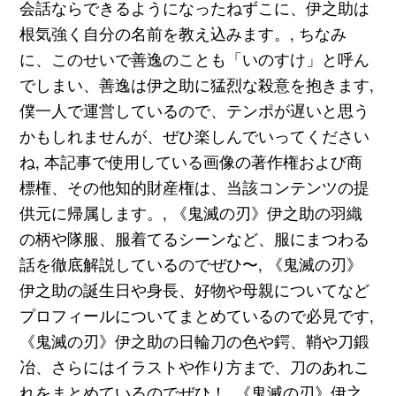
会話ならできるようになったねずこに、伊之助は
根気強く自分の名前を教え込みます。, ちなみ
に、このせいで善逸のことも「いのすけ」と呼ん
でしまい、善逸は伊之助に猛烈な殺意を抱きます,
僕一人で運営しているので、テンポが遅いと思う
かもしれませんが、ぜひ楽しんでいってください
ね, 本記事で使用している画像の著作権および商
標権、その他知的財産権は、当該コンテンツの提
供元に帰属します。, 《鬼滅の刃》伊之助の羽織
の柄や隊服、服着てるシーンなど、服にまつわる
話を徹底解説しているのでぜひ〜, 《鬼滅の刃》
伊之助の誕生日や身長、好物や母親についてなど
プロフィールについてまとめているので必見です,
《鬼滅の刃》伊之助の日輪刀の色や鍔、鞘や刀鍛
冶、さらにはイラストや作り方まで、刀のあれこ
れをまとめているのでぜひ！, 《鬼滅の刃》伊之