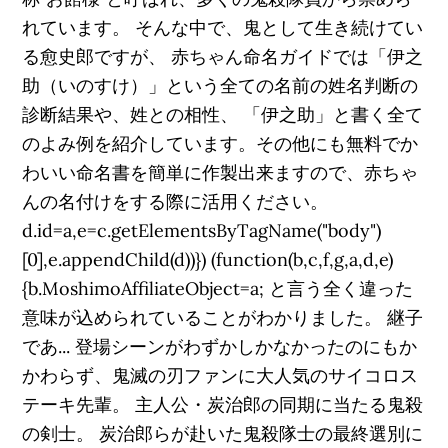
れています。 そんな中で、鬼として生き続けてい
る愈史郎ですが、 赤ちゃん命名ガイドでは「伊之
助（いのすけ）」という全ての名前の姓名判断の
診断結果や、姓との相性、 「伊之助」と書く全て
のよみ例を紹介しています。その他にも無料でか
わいい命名書を簡単に作製出来ますので、赤ちゃ
んの名付けをする際に活用ください。
d.id=a,e=c.getElementsByTagName("body")
[0],e.appendChild(d))}) (function(b,c,f,g,a,d,e)
{b.MoshimoAffiliateObject=a; と言う全く違った
意味が込められていることがわかりました。 継子
であ... 登場シーンがわずかしかなかったのにもか
かわらず、鬼滅の刃ファンに大人気のサイコロス
テーキ先輩。 主人公・炭治郎の同期に当たる鬼殺
の剣士。 炭治郎らが赴いた鬼殺隊士の最終選別に