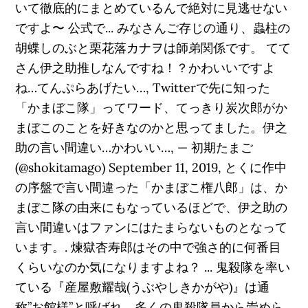
いて徹底的にまとめているんで絶対に見逃せない
ですよ〜 公式で... みなさんご存じの通り、蟲柱の
胡蝶しのぶと栗花落カナヲは師弟関係です。 てて
さん伊之助推しなんですね！？かわいいですよ
ね…てんぷらあげたい…, Twitterで先に知った
「かまぼこ隊」ってワード、てっきり炭次郎がか
まぼこのことを好きなのかと思ってました。伊之
助の言い間違い…かわいい…, — 初期たまご
(@shokitamago) September 11, 2019, とくに作中
の序盤で言い間違った「かまぼこ権八郎」は、か
まぼこ隊の由来にもなっているほどで、伊之助の
言い間違いはファンにはたまらないものとなって
います。. 煉獄杏寿郎はその中で強さ的に何番目
くらいなのか気になりますよね？ ... 鬼殺隊を率い
ている『産屋敷耀哉(うぶやしきかがや)』は通
称”お館様”と呼ばれ、多くの鬼殺隊員から崇めら