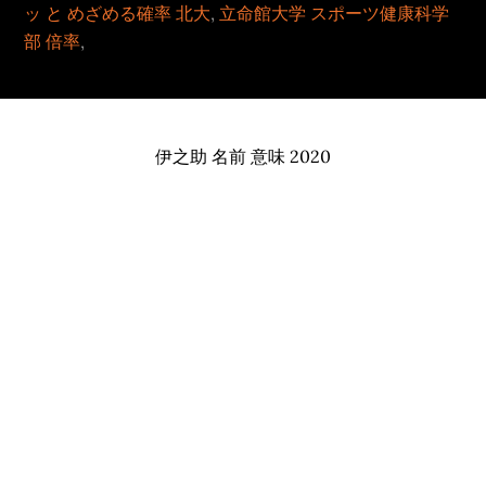
ッ と めざめる確率 北大
,
立命館大学 スポーツ健康科学
部 倍率
,
伊之助 名前 意味 2020