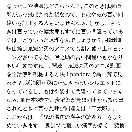
なった山や地域はどこらへん？, このときは炭治
郎がふっ飛ばされた後なので、もはや彼の言い間
違いを訂正する人もいませんねｗ, しかし、さっ
きは言っていた健太郎もすでに言い間違っている
のは、どういった原理なんでしょうか？, 那田蜘
蛛山編は鬼滅の刃のアニメでも割と盛り上がるシ
ーンが多いですが、伊之助の言い間違いもかなり
多い印象ですね。, 関連：鬼滅の刃のアニメ動画
を全話無料視聴する方法！pandoraで高画質で見
れる？, 炭治郎が謎にたぬきっぽいシルエットに
なっているし、もはや姿まで間違ってきています
ねｗ, 単行本8巻で、炭治郎が無限列車から投げ出
されたときに言った呼び間違えは「三太郎」。.
ここからは、「鬼の名前の漢字の読み方」をまと
めていきます。 鬼は特に難しい漢字が多く、変換