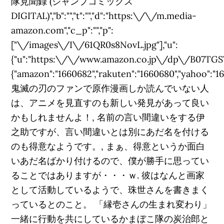
隊見聞録 (ジャンプコミックス
DIGITAL)","b":"","t":"","d":"https:\/\/m.media-
amazon.com","c_p":"","p":
["\/images\/I\/61QR0s8NovL.jpg"],"u":
{"u":"https:\/\/www.amazon.co.jp\/dp\/B07TGSV26F"
{"amazon":"1660682","rakuten":"1660680","yahoo":"1670
鬼滅の刃のファンで原作漫画しか読んでいない人
は、アニメを見直すのも新しい発見があって良い
かもしれませんよ！, 名前の言い間違いをする伊
之助ですが、言い間違いとは別にあだ名を付ける
のも得意なようです。, まぁ、得意というか面白
いあだ名ばかり付けるので、僕が勝手に思ってい
ることではありますが・・・ｗ. 彼はなんと画家
として活動しているようで、珠世さんを書きまく
っているとのこと。 「縁壱さんの生まれ変わり」
一緒に行動を共にしているかまぼこ隊の炭治郎と