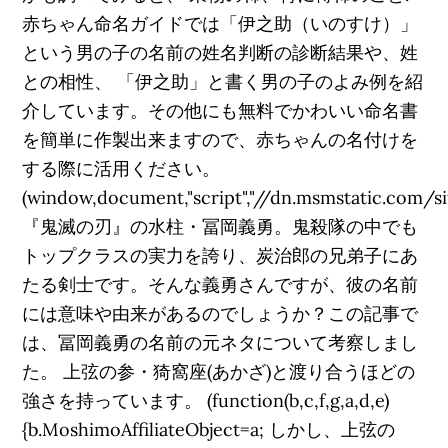
赤ちゃん命名ガイドでは「伊之助（いのすけ）」
という男の子の名前の姓名判断の診断結果や、姓
との相性、 「伊之助」と書く男の子のよみ例を紹
介しています。その他にも無料でかわいい命名書
を簡単に作製出来ますので、赤ちゃんの名付けを
する際に活用ください。
(window,document,"script","//dn.msmstatic.com/sit
『鬼滅の刃』の水柱・冨岡義勇。鬼殺隊の中でも
トップクラスの実力を誇り、炭治郎の兄弟子にあ
たる剣士です。そんな義勇さんですが、彼の名前
には意味や由来があるのでしょうか？この記事で
は、冨岡義勇の名前の元ネタについて考察しまし
た。 上弦の参・猗窩座(あかざ)と渡り合うほどの
強さを持っています。 (function(b,c,f,g,a,d,e)
{b.MoshimoAffiliateObject=a; しかし、上弦の