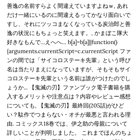
善逸の名前すらよく間違えていますよねｗ, あれ
だけ一緒にいるのに間違えるってかなり面白いで
すし、それにツッコまなくなっている炭治郎と善
逸の状況にもちょっと笑えます。, かまぼこ隊大
好きなもんで…えへへ… b[a]=b[a]||function()
{arguments.currentScript=c.currentScript ファ
ンの間では「サイコロステーキ先輩」という呼び
名は当たりまえになっていますが、そもそもサイ
コロステーキ先輩という名前は誰がつけたのでし
ょうか... 【鬼滅の刃】ファンブック電子書籍を購
入するメリットや注意点は？内容やレビュー感想
についても, 【鬼滅の刃】最終回(205話)がひど
い？駄作でつまらない・オチが最悪と言われる理
由. コミックス18巻では、伊之助の母親について
詳しいことが判明しました。 これまでほんのちょ