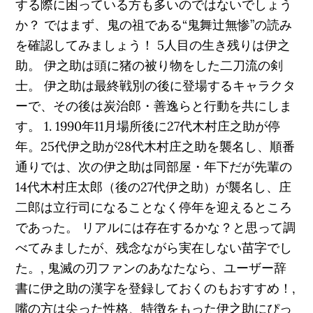
する際に困っている方も多いのではないでしょう
か？ ではまず、鬼の祖である“鬼舞辻無惨”の読み
を確認してみましょう！ 5人目の生き残りは伊之
助。 伊之助は頭に猪の被り物をした二刀流の剣
士。 伊之助は最終戦別の後に登場するキャラクタ
ーで、その後は炭治郎・善逸らと行動を共にしま
す。 1. 1990年11月場所後に27代木村庄之助が停
年。25代伊之助が28代木村庄之助を襲名し、順番
通りでは、次の伊之助は同部屋・年下だが先輩の
14代木村庄太郎（後の27代伊之助）が襲名し、庄
二郎は立行司になることなく停年を迎えるところ
であった。 リアルには存在するかな？と思って調
べてみましたが、残念ながら実在しない苗字でし
た。, 鬼滅の刃ファンのあなたなら、ユーザー辞
書に伊之助の漢字を登録しておくのもおすすめ！,
嘴の方は尖った性格、特徴をもった伊之助にぴっ