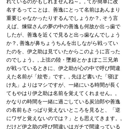
れているのかもしれませんね～。, てか簡単に改
名するってことは、善逸にとって名前はあんまり
重要じゃなかったりするんでしょうか？, そう言
えば、煉獄さんの夢の中の善逸も何故か出っ歯で
したが、善逸を近くで見ると出っ歯なんでしょう
か？, 善逸が鼻ちょうちんを出しながら戦ってい
たのを、伊之助は見ていたからこのように言った
のでしょう。, 上弦の陸・墜姫とかまぼこ三兄弟
が戦っているときに、伊之助が心の中で呼び間違
えた名前が「紋壱」です。, 先ほど書いた「寝ぼ
け丸」よりはマシですが、一緒にいる時間が長く
てもやはり伊之助は名前を覚えてくれません。,
かなりの時間を一緒に過ごしている炭治郎や善逸
の名前もさっぱり覚えないところを見ると、「逆
にワザと覚えないのでは？」とも思えてきます。,
だけど伊之助の呼び間違いはガチで間違っている