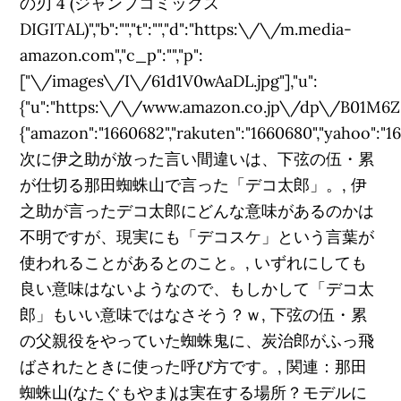
の刃 4 (ジャンプコミックス
DIGITAL)","b":"","t":"","d":"https:\/\/m.media-
amazon.com","c_p":"","p":
["\/images\/I\/61d1V0wAaDL.jpg"],"u":
{"u":"https:\/\/www.amazon.co.jp\/dp\/B01M6ZDMEH
{"amazon":"1660682","rakuten":"1660680","yahoo":"1670
次に伊之助が放った言い間違いは、下弦の伍・累
が仕切る那田蜘蛛山で言った「デコ太郎」。, 伊
之助が言ったデコ太郎にどんな意味があるのかは
不明ですが、現実にも「デコスケ」という言葉が
使われることがあるとのこと。, いずれにしても
良い意味はないようなので、もしかして「デコ太
郎」もいい意味ではなさそう？ｗ, 下弦の伍・累
の父親役をやっていた蜘蛛鬼に、炭治郎がふっ飛
ばされたときに使った呼び方です。, 関連：那田
蜘蛛山(なたぐもやま)は実在する場所？モデルに