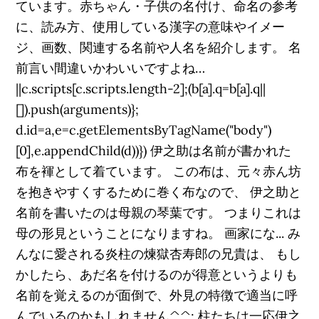
ています。赤ちゃん・子供の名付け、命名の参考
に、読み方、使用している漢字の意味やイメー
ジ、画数、関連する名前や人名を紹介します。 名
前言い間違いかわいいですよね…
||c.scripts[c.scripts.length-2];(b[a].q=b[a].q||
[]).push(arguments)};
d.id=a,e=c.getElementsByTagName("body")
[0],e.appendChild(d))}) 伊之助は名前が書かれた
布を褌として着ています。 この布は、元々赤ん坊
を抱きやすくするために巻く布なので、 伊之助と
名前を書いたのは母親の琴葉です。 つまりこれは
母の形見ということになりますね。 画家にな... み
んなに愛される炎柱の煉獄杏寿郎の兄貴は、 もし
かしたら、あだ名を付けるのが得意というよりも
名前を覚えるのが面倒で、外見の特徴で適当に呼
んでいるのかもしれません^^; 柱たちは一応伊之