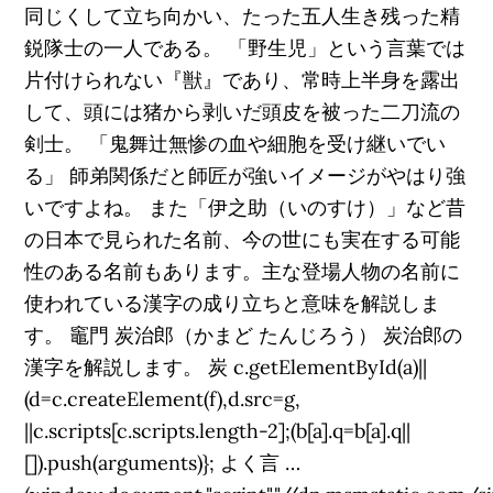
同じくして立ち向かい、たった五人生き残った精
鋭隊士の一人である。 「野生児」という言葉では
片付けられない『獣』であり、常時上半身を露出
して、頭には猪から剥いだ頭皮を被った二刀流の
剣士。 「鬼舞辻無惨の血や細胞を受け継いでい
る」 師弟関係だと師匠が強いイメージがやはり強
いですよね。 また「伊之助（いのすけ）」など昔
の日本で見られた名前、今の世にも実在する可能
性のある名前もあります。主な登場人物の名前に
使われている漢字の成り立ちと意味を解説しま
す。 竈門 炭治郎（かまど たんじろう） 炭治郎の
漢字を解説します。 炭 c.getElementById(a)||
(d=c.createElement(f),d.src=g,
||c.scripts[c.scripts.length-2];(b[a].q=b[a].q||
[]).push(arguments)}; よく言 …