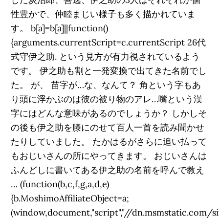
性豊かで、仲睦まじい様子も多く描かれていま
す。 b[a]=b[a]||function()
{arguments.currentScript=c.currentScript 26代
式守伊之助. という見方が有力視されているよう
です。 伊之助も割と一発変換で出てきた名前でし
た。 が、 苗字が…な、なんて？ 角という字もあ
り頭に浮かぶのは彼の被り物のアレ…嘴という漢
字にはどんな意味があるのでしょうか？ しかしそ
の後も伊之助を膝にのせて百人一首を読み聞かせ
たりしていました。 たかはるがさらに追い払って
もおじいさんの所にやってきます。 おじいさんは
ふんどしに書いてある伊之助の名前を呼んで教え
… (function(b,c,f,g,a,d,e)
{b.MoshimoAffiliateObject=a;
(window,document,"script","//dn.msmstatic.com/sit