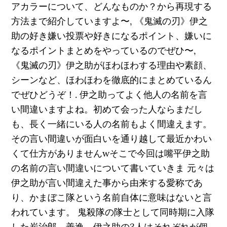
アカラーについて、どんなものか？から再現する
方法まで紹介していますよ〜, 《鬼滅の刃》伊之
助の好き嫌い投票や好きになるポイント、嫌いに
なるポイントまとめをやっているのでぜひ〜,
《鬼滅の刃》伊之助がほわほわする理由や素顔、
シーンなど、ほわほわを徹底的にまとめているん
でぜひどうぞ！. 伊之助ってよく他人の名前を言
い間違いますよね。初めて会った人ならまだし
も、長く一緒にいる人の名前もよく間違えます。
その言い間違いが面白いを通り越して最近かわい
くて仕方がありませんwそこで今回は嘴平伊之助
の名前の言い間違いについて書いていきま 元々は
伊之助が言い間違えた事から由来する愛称であ
り、かまぼこ隊という名前自体に意味はないと言
われています。 鬼殺隊の隊士として同時期に入隊
した炭治郎、善逸、伊之助の3人はそれぞれが個