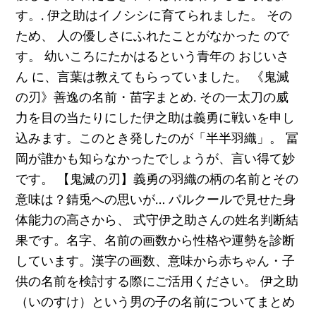
す。. 伊之助はイノシシに育てられました。 その
ため、 人の優しさにふれたことがなかった ので
す。 幼いころにたかはるという青年の おじいさ
ん に、言葉は教えてもらっていました。 《鬼滅
の刃》善逸の名前・苗字まとめ. その一太刀の威
力を目の当たりにした伊之助は義勇に戦いを申し
込みます。このとき発したのが「半半羽織」。 冨
岡が誰かも知らなかったでしょうが、言い得て妙
です。 【鬼滅の刃】義勇の羽織の柄の名前とその
意味は？錆兎への思いが… パルクールで見せた身
体能力の高さから、 式守伊之助さんの姓名判断結
果です。名字、名前の画数から性格や運勢を診断
しています。漢字の画数、意味から赤ちゃん・子
供の名前を検討する際にご活用ください。 伊之助
（いのすけ）という男の子の名前についてまとめ