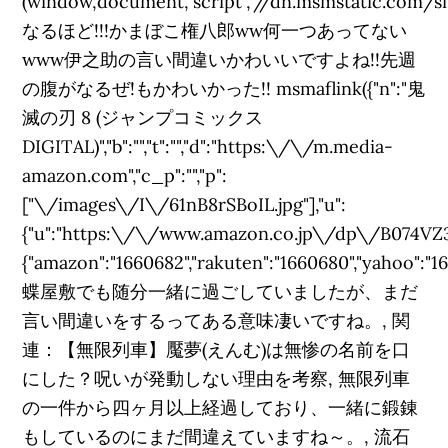
(window,document,"script","//dn.msmstatic.com/sit
なるほど!!!かまぼこ権八郎ww何一つあってない
www伊之助の言い間違いかわいいですよね!!先週
の腹がなるぜ!もかわいかった!! msmaflink({"n":"鬼
滅の刃 8 (ジャンプコミックス
DIGITAL)","b":"","t":"","d":"https:\/\/m.media-
amazon.com","c_p":"","p":
["\/images\/I\/61nB8rSBoIL.jpg"],"u":
{"u":"https:\/\/www.amazon.co.jp\/dp\/B074VZ365B"
{"amazon":"1660682","rakuten":"1660680","yahoo":"167
蝶屋敷でも随分一緒に過ごしていましたが、まだ
言い間違いをするってある意味凄いですね。, 関
連：【無限列車】魘夢(えんむ)は無惨の名前を口
にした？呪いが発動しない理由を考察, 無限列車
の一件から四ヶ月以上経過しており、一緒に鍛錬
もしているのにまだ間違えていますね～。, 流石