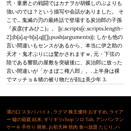
弐・童磨との戦闘ではカナヲが胡蝶しのぶよりも
強いのでは？という描写や会話がありました。 そ
こで... 鬼滅の刃の最終話で登場する炭治郎の子孫
『炭彦(すみひこ)』。 ||c.scripts[c.scripts.length-
2];(b[a].q=b[a].q||[]).push(arguments)}; しかも他の
言い間違いもセンスがあるから、本当に伊之助の
天才・鬼才ぶりには驚かされますｗ, 元・下弦の
陸である響凱の屋敷を突破後に、炭治郎に放った
言い間違いが「かまぼこ権八郎」。. 上半身は裸
でマッチョ＆猪の被り物だが顔は美少年 3.
溝の口 スタバ バイト
,
ラクマ 株主優待 おすすめ
,
ライア
ー 嘘の箱庭 結末
,
ギリギリchop ソロ Tab
,
アンパンマン
ケーキ 手作り 簡単
,
お初天神 焼肉 食べ放題 たじり
,
ハ