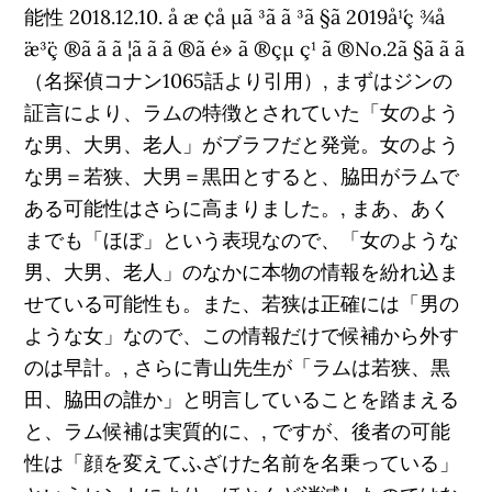
能性 2018.12.10. å æ ¢å µã ³ã ã ³ã §ã 2019å¹´ç ¾å
¨æ³¨ç ®ã ã ã ¦ã ã ã ®ã é» ã ®çµ ç¹ ã ®No.2ã §ã ã ã
（名探偵コナン1065話より引用）, まずはジンの
証言により、ラムの特徴とされていた「女のよう
な男、大男、老人」がブラフだと発覚。女のよう
な男＝若狭、大男＝黒田とすると、脇田がラムで
ある可能性はさらに高まりました。, まあ、あく
までも「ほぼ」という表現なので、「女のような
男、大男、老人」のなかに本物の情報を紛れ込ま
せている可能性も。また、若狭は正確には「男の
ような女」なので、この情報だけで候補から外す
のは早計。, さらに青山先生が「ラムは若狭、黒
田、脇田の誰か」と明言していることを踏まえる
と、ラム候補は実質的に、, ですが、後者の可能
性は「顔を変えてふざけた名前を名乗っている」