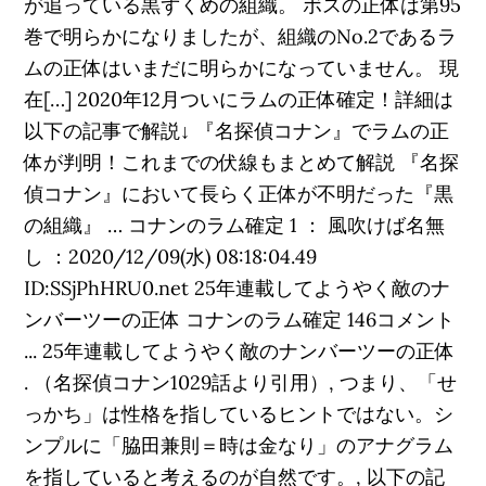
が追っている黒ずくめの組織。 ボスの正体は第95
巻で明らかになりましたが、組織のNo.2であるラ
ムの正体はいまだに明らかになっていません。 現
在[…] 2020年12月ついにラムの正体確定！詳細は
以下の記事で解説↓ 『名探偵コナン』でラムの正
体が判明！これまでの伏線もまとめて解説 『名探
偵コナン』において長らく正体が不明だった『黒
の組織』 … コナンのラム確定 1 ： 風吹けば名無
し ：2020/12/09(水) 08:18:04.49
ID:SSjPhHRU0.net 25年連載してようやく敵のナ
ンバーツーの正体 コナンのラム確定 146コメント
... 25年連載してようやく敵のナンバーツーの正体
. （名探偵コナン1029話より引用）, つまり、「せ
っかち」は性格を指しているヒントではない。シ
ンプルに「脇田兼則＝時は金なり」のアナグラム
を指していると考えるのが自然です。, 以下の記