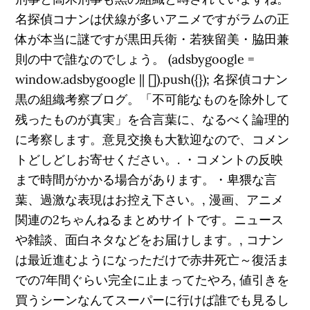
名探偵コナンは伏線が多いアニメですがラムの正
体が本当に謎ですが黒田兵衛・若狭留美・脇田兼
則の中で誰なのでしょう。 (adsbygoogle =
window.adsbygoogle || []).push({}); 名探偵コナン
黒の組織考察ブログ。「不可能なものを除外して
残ったものが真実」を合言葉に、なるべく論理的
に考察します。意見交換も大歓迎なので、コメン
トどしどしお寄せください。. ・コメントの反映
まで時間がかかる場合があります。・卑猥な言
葉、過激な表現はお控え下さい。, 漫画、アニメ
関連の2ちゃんねるまとめサイトです。ニュース
や雑談、面白ネタなどをお届けします。, コナン
は最近進むようになっただけで赤井死亡～復活ま
での7年間ぐらい完全に止まってたやろ, 値引きを
買うシーンなんてスーパーに行けば誰でも見るし