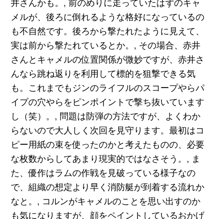
井さんかも。, 前のめりに走っていたはずのキャ
メルが、後ろに倒れるような格好になっているの
も不自然です。後ろから撃たれたように見えて、
実は前から撃たれているとか。, その場合、赤井
さんとキャメルの位置関係が微妙ですが、赤井さ
んなら跳ね返りを利用して標的を狙撃できる気
も。これまでもジンのライフルのスコープやらパ
イプの穴やらをピンポイントで撃ち抜いています
し（笑）。, 問題は防弾の方法ですが、よくわか
らないので大人しく次回を見守ります。最初はコ
ピー用紙の束を使ったのかと考えたものの、必要
な枚数からしてあまり現実的ではなさそう。, ま
た、優作はラムの作戦を見破っている様子なの
で、組織の想定より早く消防艇が到着する流れか
なと。, コルンがキャメルのことを思い出すのか
も気になりますが、顔をペイントしているおかげ