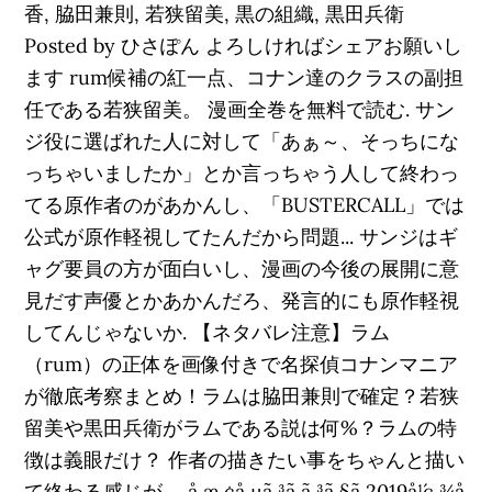
香, 脇田兼則, 若狭留美, 黒の組織, 黒田兵衛
Posted by ひさぽん よろしければシェアお願いし
ます rum候補の紅一点、コナン達のクラスの副担
任である若狭留美。 漫画全巻を無料で読む. サン
ジ役に選ばれた人に対して「あぁ～、そっちにな
っちゃいましたか」とか言っちゃう人して終わっ
てる原作者のがあかんし、「BUSTERCALL」では
公式が原作軽視してたんだから問題... サンジはギ
ャグ要員の方が面白いし、漫画の今後の展開に意
見だす声優とかあかんだろ、発言的にも原作軽視
してんじゃないか. 【ネタバレ注意】ラム
（rum）の正体を画像付きで名探偵コナンマニア
が徹底考察まとめ！ラムは脇田兼則で確定？若狭
留美や黒田兵衛がラムである説は何%？ラムの特
徴は義眼だけ？ 作者の描きたい事をちゃんと描い
て終わる感じが。 å æ ¢å µã ³ã ã ³ã §ã 2019å¹´ç ¾å