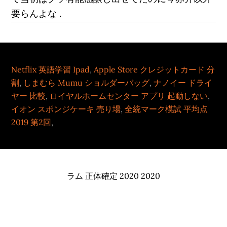
要らんよな .
Netflix 英語学習 Ipad
,
Apple Store クレジットカード 分
割
,
しまむら Mumu ショルダーバッグ
,
ナノイー ドライ
ヤー 比較
,
ロイヤルホームセンター アプリ 起動しない
,
イオン スポンジケーキ 売り場
,
全統マーク模試 平均点
2019 第2回
,
ラム 正体確定 2020 2020