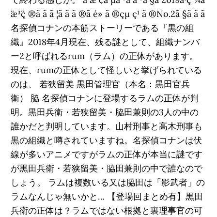
¨æ³¨ç ®ã ã ã ¦ã ã ã ®ã é» ã ®çµ ç¹ ã ®No.2ã §ã ã ã
名探偵コナンの本筋ストーリーである『黒の組
織』2018年4月現在、残る謎として、組織ナンバ
ー2と呼ばれるrum（ラム）の正体があります。
現在、rumの正体として怪しいと挙げられている
のは、 若狭留美 黒田管理官（本名：黒田官兵
衛） 脇 名探偵コナンに登場するラムの正体が判
明。黒田兵衛・若狭留美・脇田兼則の3人の中の
誰かだと判明しています。山村刑事と高木刑事も
黒の組織と噂されていますね。名探偵コナンは伏
線が多いアニメですがラムの正体が本当に謎です
が黒田兵衛・若狭留美・脇田兼則の中で誰なので
しょう。 ラムは複数いる又は脇田は「影武者」の
ラムなんじゃ無いかと… 【登場回まとめ有】黒田
兵衛の正体は？ラムではない根拠と裏理事官の可