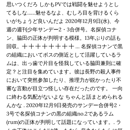
思いつくだろ しかもPVでは戦闘を魅せようとし
てるしな……魅せるなよ、むしろ目を背けるくら
いがちょうど良いんだよ 2020年12月9日(水)、今
週の週刊少年サンデー2・3合併号。名探偵コナ
ン、脇田の正体が判明する模様。13年ぶりの話も
回収。╋ ╋ ╋ ╋ ╋ ╋ ╋ ╋ … 名探偵コナンで黒
の組織においてボスの側近として活躍しているラ
ムは、出っ歯で片目を怪我している脇田兼則に確
定？と注目を集めています。彼は長野の殺人事件
において突然参加したり、推理力が鋭かったり不
審な言動が目立つ怪しい存在だったのです。 一向
に終わる気配がないよな ちゃんと話まとめられる
んかな . 2020年12月9日発売のサンデー合併号2・
3号で名探偵コナンの黒の組織no.2であるラム
(rum)の正体が判明して話題になっています。. ラ