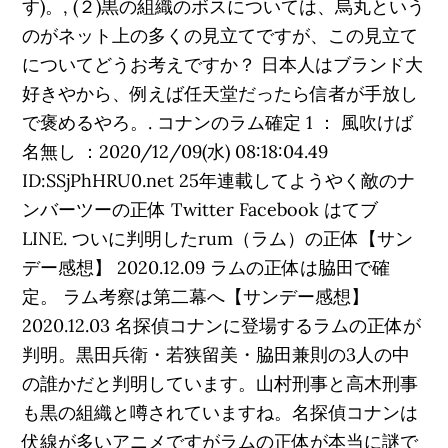
す)。, (２)黒の組織のボスについては、烏丸という
のがネット上の多くの見立てですが、この見立て
についてどうお考えですか？ 日本人はブランド大
好きやから、例えば任天堂だったら信者が手放し
で褒めるやろ。. コナンのラム確定 1 ： 風吹けば
名無し ：2020/12/09(水) 08:18:04.49
ID:SSjPhHRU0.net 25年連載してようやく敵のナ
ンバーツーの正体 Twitter Facebook はてブ
LINE. ついに判明したrum（ラム）の正体【サン
デー感想】 2020.12.09 ラムの正体は脇田で確
定。 ラム考察は第二幕へ【サンデー感想】
2020.12.03 名探偵コナンに登場するラムの正体が
判明。黒田兵衛・若狭留美・脇田兼則の3人の中
の誰かだと判明しています。山村刑事と高木刑事
も黒の組織と噂されていますね。名探偵コナンは
伏線が多いアニメですがラムの正体が本当に謎で