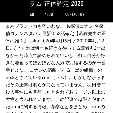
ラム 正体確定 2020
FAQ
ABOUT
CONTACT US
まあブランド力も弱いわな。 名探偵コナン 名探
偵コナンネタバレ最新1053話確定【若狭先生の正
体は誰？】 saku 2020年4月15日 / 2020年4月22
日. そうすれば何年も続きを待ってる読者も2年出
なかった時点で諦められていいし、打... 自分が好
きな漫画ってほどほどな人気で完結するのが一番
幸せよな。 コナンの宿敵である「黒の組織」の
no.2とされているrum（ラム）。しかしながらま
だその正体は明らかになっていません。羽田浩二
殺人事件にも関与したとされており、ジン以上の
大物と言われています。この記事では謎に包まれ
たrumに関する情報、考察などをまとめ、rumの