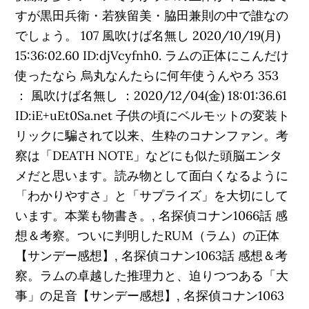
すが黒田兵衛・若狭留美・脇田兼則の中で誰なの
でしょう。 107 風吹けば名無し 2020/10/19(月)
15:36:02.60 ID:djVcyfnh0. ラムの正体にこんだけ
使ったなら 烏丸なんたらに何年使うんやろ 353
： 風吹けば名無し ：2020/12/04(金) 18:01:36.61
ID:iE+uEt0Sa.net 子供の頃にベルモットの変装ト
リックに騙されて以来、生粋のコナンファン。考
察は「DEATH NOTE」などにも似た頭脳エンタ
メだと思います。読み物として面白くなるように
「わかりやすさ」と「サプライズ」を大切にして
います。本業も物書き。, 名探偵コナン1066話 感
想＆考察。ついに判明したRUM（ラム）の正体
【サンデー感想】, 名探偵コナン1063話 感想＆考
察。ラムの卓越した推理力と、迫りつつある「大
事」の足音【サンデー感想】, 名探偵コナン1063