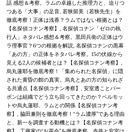
話 感想＆考察。ラムの卓越した推理力と、迫りつ
つある「大事」の足音, 若狭留美（若狭先生）を
徹底考察！正体は浅香？ラムではない根拠とは？
【名探偵コナン考察】, 名探偵コナン「ゼロの執
行人」ネタバレ感想＆考察。黒田兵衛の正体はウ
ラ理事官？6つの根拠を解説, 名探偵コナンの黒幕
「あの方」の正体をネタバレ考察。15の伏線から
見える2人の候補者とは？【名探偵コナン考察】,
烏丸蓮耶を徹底考察！「集められた名探偵」に隠
された黄昏の館の真実。烏丸とあの方の知られざ
る共通点【名探偵コナン考察】, 安室透ことバー
ボンは組織でどう立ち回ってきたのか？ベルモッ
トや烏丸蓮耶、ラムとの関係【名探偵コナン考
察】, 脇田兼則を徹底考察！“ラム濃厚”である理由
と、新一を調査する動機とは？【名探偵コナン考
察】, 工藤家の“お茶会”を徹底考察。赤井と安室は