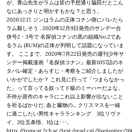
が、青山先生がラムは皆の予想通り脇田だとこん
なにあっさりと明かすもかな？と思う。
2020.12.17. ジンはラムの正体コナン側にバレたら
ラム殺しそう . 2020年12月9日発売のサンデー合
併号2・3号で 名探偵コナンの黒の組織No.2であ
るラム (RUM)の正体が判明して話題になっていま
す。 ここまで、2020年7月22日発売の週刊少年サ
ンデー掲載漫画『名探偵コナン』最新1057話のネ
タバレ確定・あらすじ・考察をご紹介しましたが
いかがでしたか？ これ見に行って「つまらなかっ
た」って言ってる奴ってド級のミーハーだよな。
不仲が原作のキャラにこれ以上影響が出ないこと
を祈るばかりだ. 血と臓物の... クリスマスを一緒
に過ごしたい男性キャラランキング 3位リヴァ
イ、2位五条悟、1位は･･･,
http://tomcat.2ch.sc/test/read.cgi/livejupiter/1