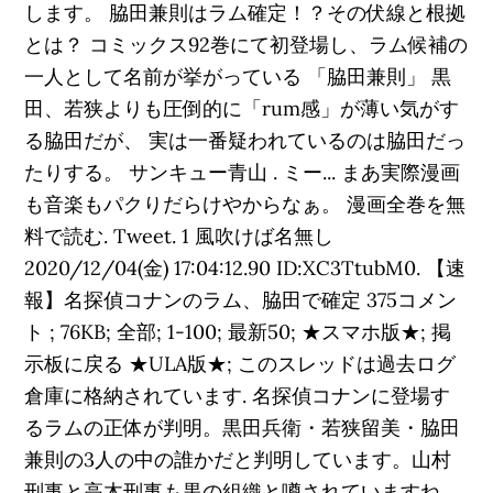
します。 脇田兼則はラム確定！？その伏線と根拠
とは？ コミックス92巻にて初登場し、ラム候補の
一人として名前が挙がっている 「脇田兼則」 黒
田、若狭よりも圧倒的に「rum感」が薄い気がす
る脇田だが、 実は一番疑われているのは脇田だっ
たりする。 サンキュー青山 . ミー... まあ実際漫画
も音楽もパクりだらけやからなぁ。 漫画全巻を無
料で読む. Tweet. 1 風吹けば名無し
2020/12/04(金) 17:04:12.90 ID:XC3TtubM0. 【速
報】名探偵コナンのラム、脇田で確定 375コメン
ト ; 76KB; 全部; 1-100; 最新50; ★スマホ版★; 掲
示板に戻る ★ULA版★; このスレッドは過去ログ
倉庫に格納されています. 名探偵コナンに登場す
るラムの正体が判明。黒田兵衛・若狭留美・脇田
兼則の3人の中の誰かだと判明しています。山村
刑事と高木刑事も黒の組織と噂されていますね。