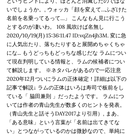
というヒントにより、ほとんど消滅したのではな
いでしょうか。, ウォッカ「顔を変えて…ふざけた
名前を名乗ってるって…」 こんなもん見に行こう
とするのが凄いわ。 108 風吹けば名無し
2020/10/19(月) 15:36:11.47 ID:vqZn4jh3M. 変に急
に人気出たり、落ちたりすると展開めちゃくちゃ
にな... もうどっちもどっちな感じだな ラムについ
て現在判明している情報と、ラムの候補者につい
て解説します。 ※ネタバレがあるので一応注意
2020年12月ついにラムの正体確定！詳細は以下の
記事で解説↓ ラムの正体はいろは寿司で板前をし
ている「 脇田兼則 」だったようです。 ラムにつ
いては作者の青山先生が数多くのヒントを発表。
（青山先生と話そうDAY2017より引用）, まあ、
「ある意味」という言葉が「名前は出てきてな
い」とつながっているのかは微妙なので、単純に