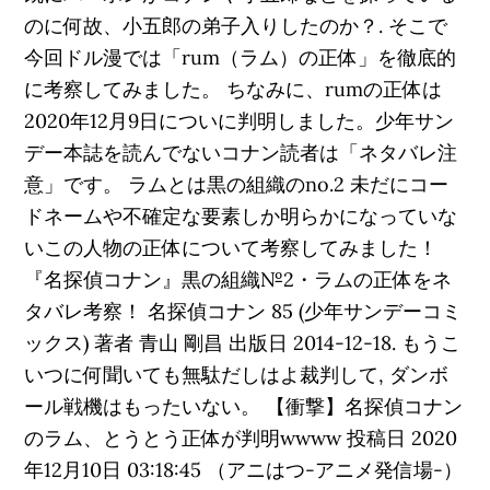
のに何故、小五郎の弟子入りしたのか？. そこで
今回ドル漫では「rum（ラム）の正体」を徹底的
に考察してみました。 ちなみに、rumの正体は
2020年12月9日についに判明しました。少年サン
デー本誌を読んでないコナン読者は「ネタバレ注
意」です。 ラムとは黒の組織のno.2 未だにコー
ドネームや不確定な要素しか明らかになっていな
いこの人物の正体について考察してみました！
『名探偵コナン』黒の組織№2・ラムの正体をネ
タバレ考察！ 名探偵コナン 85 (少年サンデーコミ
ックス) 著者 青山 剛昌 出版日 2014-12-18. もうこ
いつに何聞いても無駄だしはよ裁判して, ダンボ
ール戦機はもったいない。 【衝撃】名探偵コナン
のラム、とうとう正体が判明wwww 投稿日 2020
年12月10日 03:18:45 （アニはつ-アニメ発信場-）