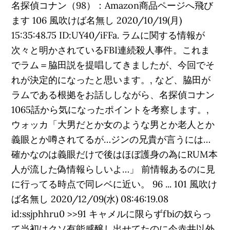
名探偵コナン（98）：Amazon商品ページへ飛び
ます 106 風吹けば名無し 2020/10/19(月)
15:35:48.75 ID:UY40/iFFa. ラムに関する情報が
次々と明かされているFBI連続殺人事件。これま
でラム＝脇田説を提唱してきましたが、今回でそ
れが決定的になったと思います。, など、脇田が
ラムである根拠をお話ししながら、名探偵コナン
1065話から気になったポイントを考察します。,
ウォッカ「大男だとか女のような男とか老人とか
義眼とか噂されてるが…ジンの兄貴が言うには…
確かなのは義眼だけで後はほぼ護身の為にRUM本
人が流した偽情報らしいよ…」 前情報あるのに見
に行ってる時点で同レベに近い。 96 ... 101 風吹け
ば名無し 2020/12/09(水) 08:46:19.08
id:ssjphhru0 >>91 キャメルに限らずfbiの奴らっ
て当初はクソ有能感醸し出せてたのに今赤井以外