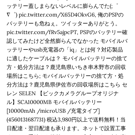
ッテリー蓋しまらないレベルに膨らんでた(;゜
∇゜) pic.twitter.com/X65D4OkvG6, 俺のPSPの
バッテリーも危ねぇ。ツイッターありがとう。
pic.twitter.com/fRv5ajpcPT, PSPのバッテリー確
認してみたけど全然膨らんでなかった モバイルバ
ッテリーやusb充電器の「iq」とは何？対応製品
に適したケーブルは？ モバイルバッテリーの捨て
方・処分方法は？鹿児島県いちき串木野市の回収
場所はこちら; モバイルバッテリーの捨て方・処
分方法は？鹿児島県伊佐市の回収場所はこちら セ
レン SELEN 【ビックカメラグループオリジナ
ル】SCA10000MB モバイルバッテリー
[10000mAh /microUSB /充電タイプ]
(4560131687731) 税込3,980円以上で送料無料！当
日配達・翌日配達も承ります。ネットで設置工事