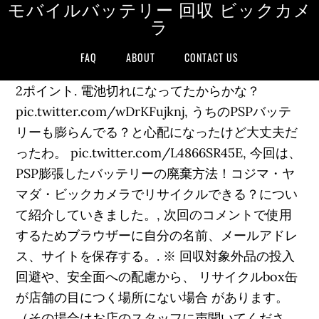
モバイルバッテリー 回収 ビックカメ
ラ
FAQ
ABOUT
CONTACT US
2ポイント. 電池切れになってたからかな？
pic.twitter.com/wDrKFujknj, うちのPSPバッテ
リーも膨らんでる？と心配になったけど大丈夫だ
ったわ。 pic.twitter.com/L4866SR45E, 今回は、
PSP膨張したバッテリーの廃棄方法！コジマ・ヤ
マダ・ビックカメラでリサイクルできる？につい
て紹介していきました。, 次回のコメントで使用
するためブラウザーに自分の名前、メールアドレ
ス、サイトを保存する。. ※ 回収対象外品の投入
回避や、安全面への配慮から、 リサイクルbox缶
が店舗の目につく場所にない場合 があります。
（その場合はお店のスタッフに声聞いてくださ