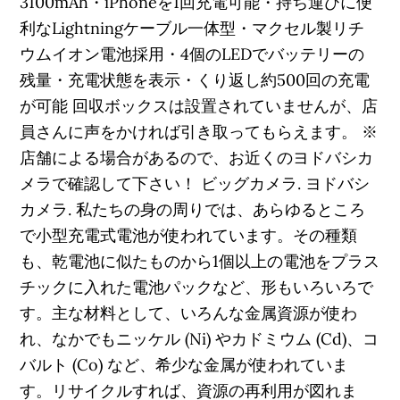
3100mAh・iPhoneを1回充電可能・持ち運びに便
利なLightningケーブル一体型・マクセル製リチ
ウムイオン電池採用・4個のLEDでバッテリーの
残量・充電状態を表示・くり返し約500回の充電
が可能 回収ボックスは設置されていませんが、店
員さんに声をかければ引き取ってもらえます。 ※
店舗による場合があるので、お近くのヨドバシカ
メラで確認して下さい！ ビッグカメラ. ヨドバシ
カメラ. 私たちの身の周りでは、あらゆるところ
で小型充電式電池が使われています。その種類
も、乾電池に似たものから1個以上の電池をプラス
チックに入れた電池パックなど、形もいろいろで
す。主な材料として、いろんな金属資源が使わ
れ、なかでもニッケル (Ni) やカドミウム (Cd)、コ
バルト (Co) など、希少な金属が使われていま
す。リサイクルすれば、資源の再利用が図れま