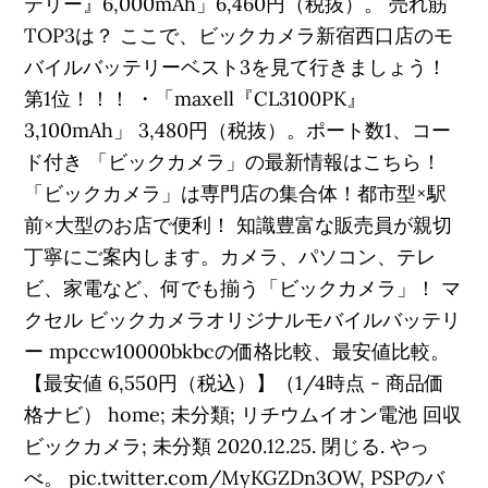
テリー』6,000mAh」6,460円（税抜）。 売れ筋
TOP3は？ ここで、ビックカメラ新宿西口店のモ
バイルバッテリーベスト3を見て行きましょう！
第1位！！！ ・「maxell『CL3100PK』
3,100mAh」 3,480円（税抜）。ポート数1、コー
ド付き 「ビックカメラ」の最新情報はこちら！
「ビックカメラ」は専門店の集合体！都市型×駅
前×大型のお店で便利！ 知識豊富な販売員が親切
丁寧にご案内します。カメラ、パソコン、テレ
ビ、家電など、何でも揃う「ビックカメラ」！ マ
クセル ビックカメラオリジナルモバイルバッテリ
ー mpccw10000bkbcの価格比較、最安値比較。
【最安値 6,550円（税込）】（1/4時点 - 商品価
格ナビ） home; 未分類; リチウムイオン電池 回収
ビックカメラ; 未分類 2020.12.25. 閉じる. やっ
べ。 pic.twitter.com/MyKGZDn3OW, PSPのバ