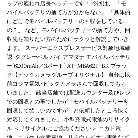
ップの雇われ店長ヘッチーです！ 今回は、 「モ
バイルバッテリの捨て方が分からない」 「具体的
にどこでモバイルバッテリーの回収をしている
の？」 など、モバイルバッテリーの捨て方や、回
収先を知りたい方のためにサクッと解説していき
ます。 スーパーエクスプレスサービス対象地域確
認. タグレーベル バイ アマダナ モバイルバッテリ
ー[6200mAh／3ポート] AT−MBA62P−BK ブラッ
ク【ビックカメラグループオリジナル】 自分は以
前コジマ電気×ビックカメラさんで回収してもら
いました。 該当店舗では配送カウンター及びレジ
での回収との事でしたが「モバイルバッテリーを
回収して欲しいのですが」と依頼したところ快く
対応してくれました。 小型充電式電池のリサイク
ル ＜リサイクルにご協力ください＞ ニカド電
池、ニッケル水素電池、リチウムイオン電池など