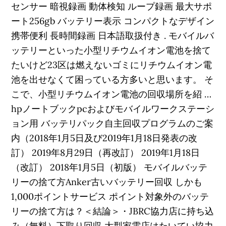
センサー 暗視録画 動体検知 ループ録画 最大サポ
ート256gb バッテリー表示 コンパクトなデザイン
携帯便利 長時間録画 日本語取扱付き . モバイルバ
ッテリーといった小型リチウムイオン電池を捨て
たいけど23区は燃えないゴミにリチウムイオン電
池を出せなくて困っている方多いと思います。 そ
こで、小型リチウムイオン電池の回収場所を紹 …
hpノートブックpcおよびモバイルワークステーシ
ョン用 バッテリパック自主回収プログラムのご案
内（2018年1月5日及び2019年1月18日発表の改
訂） 2019年8月29日（再改訂） 2019年1月18日
（改訂） 2018年1月5日（初版） モバイルバッテ
リーの捨て方Anker古いバッテリー回収 しかも
1,000ポイントサービス ポイント対象外のバッテ
リーの捨て方は？＜結論＞・JBRC協力店に持ち込
み（無料）下取り回収 大型家電店はたいてい協力