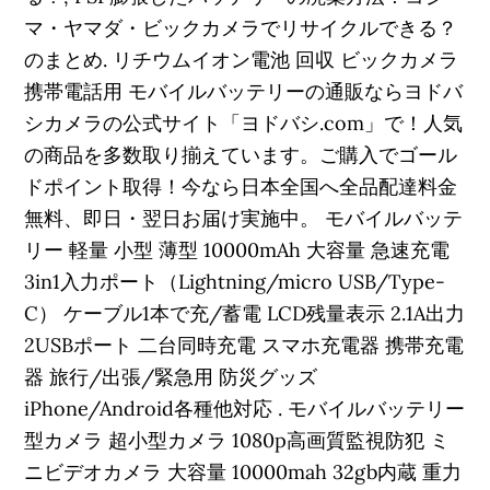
マ・ヤマダ・ビックカメラでリサイクルできる？
のまとめ. リチウムイオン電池 回収 ビックカメラ
携帯電話用 モバイルバッテリーの通販ならヨドバ
シカメラの公式サイト「ヨドバシ.com」で！人気
の商品を多数取り揃えています。ご購入でゴール
ドポイント取得！今なら日本全国へ全品配達料金
無料、即日・翌日お届け実施中。 モバイルバッテ
リー 軽量 小型 薄型 10000mAh 大容量 急速充電
3in1入力ポート（Lightning/micro USB/Type-
C） ケーブル1本で充/蓄電 LCD残量表示 2.1A出力
2USBポート 二台同時充電 スマホ充電器 携帯充電
器 旅行/出張/緊急用 防災グッズ
iPhone/Android各種他対応 . モバイルバッテリー
型カメラ 超小型カメラ 1080p高画質監視防犯 ミ
ニビデオカメラ 大容量 10000mah 32gb内蔵 重力