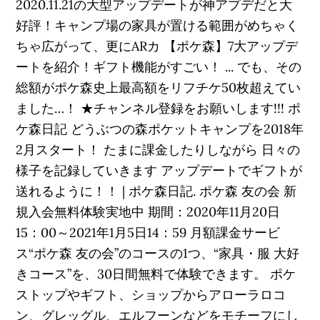
2020.11.21の大型アップデートが神アプデだと大
好評！キャンプ場の家具が置ける範囲がめちゃく
ちゃ広がって、更にARカ 【ポケ森】7大アップデ
ートを紹介！ギフト機能がすごい！ ... でも、その
総額がポケ森史上最高額をリフチケ50枚超えてい
ました…！ ★チャンネル登録をお願いします!!! ポ
ケ森日記 どうぶつの森ポケットキャンプを2018年
2月スタート！ たまに課金したりしながら 日々の
様子を記録していきます アップデートでギフトが
送れるように！！ | ポケ森日記. ポケ森 友の会 新
規入会無料体験実地中 期間：2020年11月20日
15：00～2021年1月5日14：59 月額課金サービ
ス“ポケ森 友の会”のコースの1つ、“家具・服 大好
きコース”を、30日間無料で体験できます。 ポケ
ストップやギフト、ショップからアローラロコ
ン、グレッグル、エルフーンなどをモチーフにし