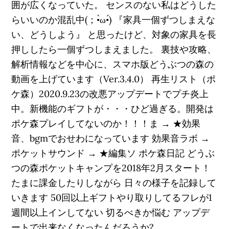
囲が広くなっていた。 センスのない私はどうした
らいいのか混乱中(；•̀ω•́) 『家具一個ずつしまえな
い、どうしよう』 と思ったけど、対象の家具を長
押ししたら一個ずつしまえました。 裏技や攻略、
解析情報などを中心に、スマホ版どうぶつの森の
動画を上げています（Ver.3.4.0） 再生リスト（ポ
ケ森）2020.9.23の改悪アップデートでプチ炎上
中。新機能のギフトが・・・ひど過ぎる。開発は
ポケ森プレイしてないのか！！！ま → ★効果
音、bgmでおせわになっています 効果音ラボ →
ポケットサウンド → ★編集ソ ポケ森日記 どうぶ
つの森ポケットキャンプを2018年2月スタート！
たまに課金したりしながら 日々の様子を記録して
いきます 50回以上ギフトやり取りしてるフレが1
週間以上インしてない 切るべきか悩む アップデ
ートで出来なくなったんだろうか?