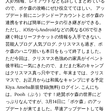
人)の情報、レイアウトなども詳しくまとめている
ので、ポケ森の攻略にぜひ役立ててほしい。 アッ
プデート前にニンテンドーアカウントとポケ森の
連携をすれば簡単にデータの引き継ぎができる。
ただし、iOSからAndroidなどの異なるOSで引き
継ぐ時はリーフチケットの情報を入手できない。
芸能人ブログ 人気ブログ. クリスマスも過ぎ、ポ
ケ森のハニワ拾いも本日をもって終了しました。
ただ今回は、クリスマス色強めの家具がイベント
後半戦に一気にきたので、まだまだ私のキャンプ
はクリスマス真っ只中です。年末までは、クリス
マスで、お正月からは和風なキャンプにする予定
Kiya. Ameba新規登録(無料) ログイン. こんにち
は。Pooh（ぷう）です！絶賛ポケ森の世界にど
っぷりなんですが、3月14日に「ポケ森」のアッ
プデートが来てました。早速アップデートして毎