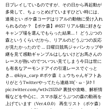
日プレイしているのですが、その日から再起動が
多発して、ちょっとめげていますひどい時には、
連発とい ポケ森コーデはリアルの動物に受け入れ
られるのか？ 【ポケ森】#657 リアル猫に好きな
キャンプ場を選んでもらった結果…！ どうぶつの
森というくらいだから、リアルのどうぶつの反応
が見たかったので … 日曜日競馬ジャパンカップ中
継を見て感動ギャンブルはしないけどお馬さんの
レースが熱いのでついつい見てしまう今日は世に
も有名なアーモンドアイの引退レースでぐっと
き… @kiya_carp #ポケ森 ミュウちゃんギフトあ
りがとうTwitterやってたら連絡ﾖﾛ(`・ω・´)ｽｸ！
pic.twitter.com/wt1v21lZhP 裏技や攻略、解析情
報などを中心に、スマホ版どうぶつの森の動画を
上げています（Ver.4.0.0） 再生リスト（ポケ森）