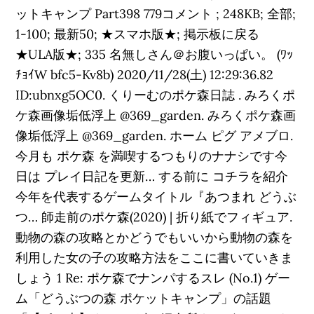
ットキャンプ Part398 779コメント ; 248KB; 全部;
1-100; 最新50; ★スマホ版★; 掲示板に戻る
★ULA版★; 335 名無しさん＠お腹いっぱい。 (ﾜｯ
ﾁｮｲW bfc5-Kv8b) 2020/11/28(土) 12:29:36.82
ID:ubnxg5OC0. くりーむのポケ森日誌 . みろくポ
ケ森画像垢低浮上 @369_garden. みろくポケ森画
像垢低浮上 @369_garden. ホーム ピグ アメブロ.
今月も ポケ森 を満喫するつもりのナナシです今
日は プレイ日記を更新… する前に コチラを紹介
今年を代表するゲームタイトル『あつまれ どうぶ
つ… 師走前のポケ森(2020) | 折り紙でフィギュア.
動物の森の攻略とかどうでもいいから動物の森を
利用した女の子の攻略方法をここに書いていきま
しょう 1 Re: ポケ森でナンパするスレ (No.1) ゲー
ム「どうぶつの森 ポケットキャンプ」の話題