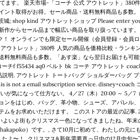
ます。 楽天市場-「コーチ 公式 アウトレット」380
イント取得がお得。セール商品・送料無料商品も多数。
 shop kind アウトレットショップ Please enter you
作からセール品まで幅広い商品を取り扱っています。コーチ
をチェック！ オンラインでも限定セール開催（会員登録・会
式 アウトレット」380件 人気の商品を価格比較・ラン
料無料商品も多数。「あす楽」なら翌日お届けも可能です。
5434 aq0 ベルト bk コーチ アウトレット coach f 
ピー. 商品説明. アウトレット トートバッグ ショルダーバッグ プレ
his is not a email subscription service. d
なって仕方ない。 4／27（木）20:00 ～ 5／7（日）2
ョンをはじめ、バッグ、革小物、シューズ、アパレル、
お求めいただけます。 このストアの最近の記事. 2018
2月に入り、いよいよ街もクリスマス一色になってきましたね
hakapoko）です。, さて10月に初めて、わたしの元
たよ〜！, クリスマス&新年需要真っ只中の12月中旬