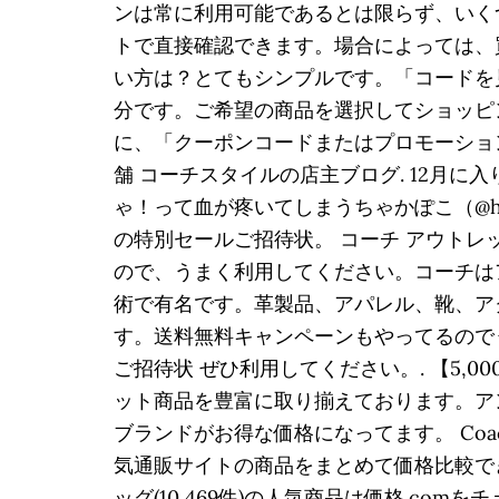
ンは常に利用可能であるとは限らず、いく
トで直接確認できます。場合によっては、
い方は？とてもシンプルです。「コードを
分です。ご希望の商品を選択してショッピ
に、「クーポンコードまたはプロモーションコ
舗 コーチスタイルの店主ブログ. 12月
ゃ！って血が疼いてしまうちゃかぽこ（@hap
の特別セールご招待状。 コーチ アウトレ
ので、うまく利用してください。コーチは
術で有名です。革製品、アパレル、靴、アク
す。送料無料キャンペーンもやってるのでう
ご招待状 ぜひ利用してください。. 【5,00
ット商品を豊富に取り揃えております。ア
ブランドがお得な価格になってます。 Coach 
気通販サイトの商品をまとめて価格比較でき
ッグ(10,469件)の人気商品は価格.com