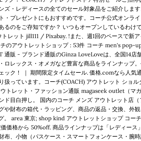
ンズ・レディースの全てのセール対象品をご紹介します
プレゼントにもおすすめです。コーチ公式オンラインストア
あるのをご存知ですか？ いつもオープンしているわけ
 jill111 / Pixabay. !また、週1回のペースで新ア
コーチのアウトレットショップ : 53件 コーチ men's p
T 通販 - ブランド通販のGinza LoveLoveは、全国14
ロレックス・オメガなど豊富な商品をラインナップ。今な
ック！ ｜ 期間限定タイムセール. 価格.comなら人
ています。コーチ(COACH) アウトレット ショルダーバ
ル | アウトレット・ファッション通販 magaseek out
ンド目白押し。 国内のコーチ メンズ アウトレット店
グや財布の箱代・ラッピング、商品の返品・交換、外観
グ。 area 東京; shop kind アウトレットショップ
定価価格から 50%off. 商品ラインナップは「レディ
財布、小物（パスケース・スマートフォンケース・腕時