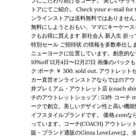
プにこだわり続けるコーチ。 美しいデザ
トアにてご紹介。 Check your e-mail for the 
ンラインストアは送料無料ではありません。
無料にしようとおもい、ママにキーケースをプレ
クもお得に買えます 新社会人 新入生 折って
特別セール ご招待状 の情報を多数奉仕
ニューヨークに位置しています。創意的な
10%off 12月4日〜12月27日 画像の
ク ポーチ ￥ 300. sold out.
カー直営オンラインストアならではのアウトレ
井プレミアム・アウトレット店 (coach shi
チのアウトレットショップ : 53件 コーチ men'
ークで創立。美しいデザイン性と高い機能
イフスタイルブランドです。 価格.co
っています。コーチ(COACH) アウトレット 
販 - ブランド通販のGinza LoveLo