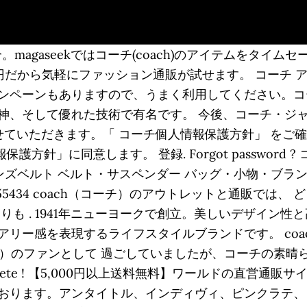
をご紹介。magaseekではコーチ(coach)のアイテムを
だから気軽にファッション通販が試せます。 コーチ アウ
ンペーンもありますので、うまく利用してください。コ
神、そして優れた技術で有名です。 今後、コーチ・ジ
せていただきます。「 コーチ個人情報保護方針」 をご
方針」に同意します。 登録. Forgot password 
円 メンズベルト ベルト・サスペンダー バッグ・小物・ブランド雑貨
ド 55434 coach（コーチ）のアウトレットと通販では、
りも . 1941年ニューヨークで創立。美しいデザイン
リー感を表現するライフスタイルブランドです。 coa
ーチ）のファンとして 過ごしていましたが、コーチの素晴
plete ! 【5,000円以上送料無料】ワールドの直営通販サイトw
おります。アンタイトル、インディヴィ、ピンクラテ、