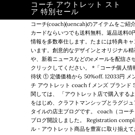
コーチ アウトレット スト
ア 特別セール
コーチ(coach)(uencah)のアイテム
カードならいつでも送料無料。返品送料0円
情報を多数奉仕します。たまには特典キャ
います。創意的なデザインとオリジナル精
や、新着ニュースなどのeメールを配信さ
クリックしてください。 *「コーチ個人情報保護
待状 ① 定価価格から 50%off. 12033
チ アウトレット coach f メンズ ブラン
関しては、 「アウトレット店で購入するよ
をはじめ、クラフトマンシップとラグジュア
タイルの店主ブログです。 coach（コ
ブログ開設しました。 Registration com
ル・アウトレット商品を豊富に取り揃えて