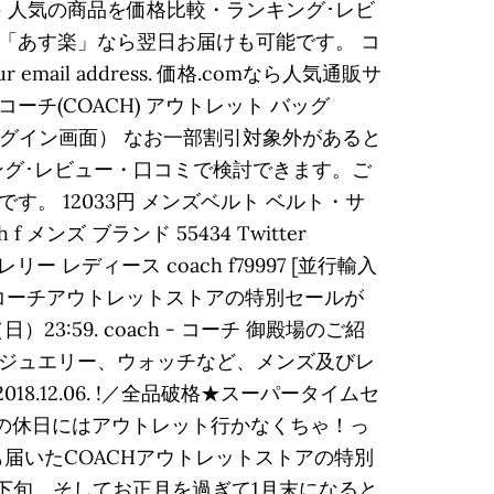
件 人気の商品を価格比較・ランキング･レビ
「あす楽」なら翌日お届けも可能です。 コ
r email address. 価格.comなら人気通販サ
(COACH) アウトレット バッグ
員ログイン画面） なお一部割引対象外があると
キング･レビュー・口コミで検討できます。ご
 12033円 メンズベルト ベルト・サ
メンズ ブランド 55434 Twitter
リー レディース coach f79997 [並行輸入
isney×coach コーチアウトレットストアの特別セールが
3:59. coach - コーチ 御殿場のご紹
ジュエリー、ウォッチなど、メンズ及びレ
.12.06. !／全品破格★スーパータイムセ
。年末の休日にはアウトレット行かなくちゃ！っ
にも届いたCOACHアウトレットストアの特別
〜下旬。そしてお正月を過ぎて1月末になると