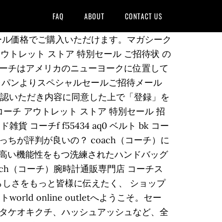
FAQ
ABOUT
CONTACT US
タイムセール価格でご購入いただけます。マガシーク
トレット ストア 特別セール ご招待状 の
ーチはアメリカのニューヨークに位置して
ャパンよりスペシャルセールご招待メール
確認いただき内容に同意した上で「登録」を
? コーチ アウトレット ストア 特別セール 招
 コーチf f55434 aq0 ベルト bk コー
 どっちが評判が良いの？ coach（コーチ）に
性と高い機能性をもつ洗練されたハンドバッグ
ch（コーチ）腕時計通販専門店 コーチス
らしさをもっと皆様に伝えたく、 ショップ
orld online outletへようこそ。セー
タケオキクチ、ハッシュアッシュなど、全