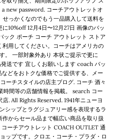
を取り揃え、期間限定のポップアップ ス
 create a new password. コーチアウトレットオ
。 せっかくなのでもう一品購入して送料を
off 12月4日〜12月27日 画像のバッ
バック ポーチ コーチ アウトレット ストア
く利用してください。コーチはアメリカの
。 一部対象外あり 本状ご提示で更に
易発送です 宜しくお願いします coach バッ
った商品などをおトクな価格でご提供する、メー
 コーチスタイルの店主ブログ. コーチ 酒々
、営業時間等の店舗情報を掲載。 search コー
 Rights Reserved. 1941年ニューヨ
ンシップとラグジュアリー感を表現するラ
。新作からセール品まで幅広い商品を取り扱
コーチアウトレット COACH OUTLET 通
ンラインショップです。クロエ・コーチ・プラダ・ロ