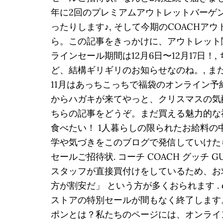
年に2回のプレミアムアウトレットバーゲン
ったりします♪, そして今期のCOACHア
ら。この記事をきっかけに、アウトレット関
ラインセール期間は12月6日〜12月17日
ど、結構ギリギリのお知らせなのね。, 
11月はあっちこっちで福袋のオンライン予
からハガキが来てやっと、クリスマスの気配を
ちらの記事をどうぞ。まだ買える魅力的な
食べたい！ 1人暮らしの限られたお給料の
学や気づきをこのブログで発信していけたらと
セールご招待状. コーチ COACH グッチ
スタッフが直接買付けをしているため、お求めに
方が割安だ」 という方が多くおられます . co
ストアの特別セールが間もなく終了します。 な
ポンとは？私たちのページには、オンライ