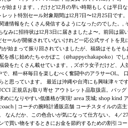
が始まります。, だけど12月の早い時期もしくは平日
ウトレット特別セール対象期間は12月7日〜12月25日です
連情報をたくさん発信するようになったのでした。, そ
！, ちなみに招待状は12月3日に届きましたよ〜。前回
まだセールが開催されていないけれど一応公式サイトを見
約が始まって振り回されていましたが、福袋はそもそもお
感じ始めたちゃかぽこ（@happychakapoko）で
福袋をたくさん載せています。, ズボラ女子だけど、人
中で、精一杯毎日を楽しむべく奮闘中のアラサーOL。 
思っています。 最近は沖縄や台湾にも興味津々です♪. 
 GUCCI 正規店お取り寄せ アウトレット品取扱店。バ
なりやすい低価格が実現! area 茨城; shop kin
ach | コーチの腕時計通販店舗 コーチスタイルの店主ブログ
んだか、この色合いが気になって仕方ない。 4／27（木）20
ンで買い物をするときにお金を節約するための割引コー