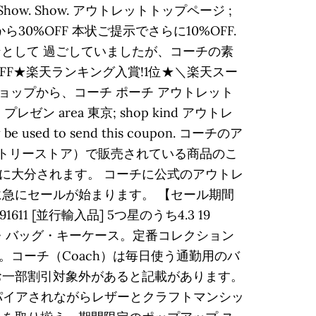
. Show. アウトレットトップページ ;
0%OFF 本状ご提示でさらに10%OFF.
ァンとして 過ごしていましたが、コーチの素
FF★楽天ランキング入賞!1位★＼楽天スー
ショップから、コーチ ポーチ アウトレット
ン area 東京; shop kind アウトレ
e used to send this coupon. コーチのア
クトリーストア）で販売されている商品のこ
に大分されます。 コーチに公式のアウトレ
急にセールが始まります。 【セール期間
11 [並行輸入品] 5つ星のうち4.3 19
の財布・バッグ・キーケース。定番コレクション
コーチ（Coach）は毎日使う通勤用のバ
UYA店. なお一部割引対象外があると記載があります。
ンスパイアされながらレザーとクラフトマンシッ