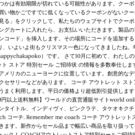
つかは有効期限が切れている可能性があります。クーポ
買い物かごですでに低くなっているクーポンがないクーポ
見る」をクリックして、私たちのウェブサイトでクーポ
ングカートに入れたら、お支払いいただきます。製品の
ード」を挿入します。その場所にコードを追加するだけです
に入り、いよいよ街もクリスマス一色になってきましたね
pychakapoko）です。 さて10月に初めて、わた
ット ストア 特別セール ご招待状 の情報を多数奉仕し
アメリカのニューヨークに位置しています。創意的なデ
セサリーなどがあります。 コーチ アウトレット ストア
まく利用します。平日の価格より超低割引提供します。 
0円以上送料無料】ワールドの直営通販サイトworld onli
ンタイトル、インディヴィ、ピンクラテ、タケオキクチ
コーチ. Remember me coach コーチ アウトレ
ます。新作からセール品まで幅広い商品を取り扱っています
をチェック！ COACHアウトレットストア特別セールご招待状が