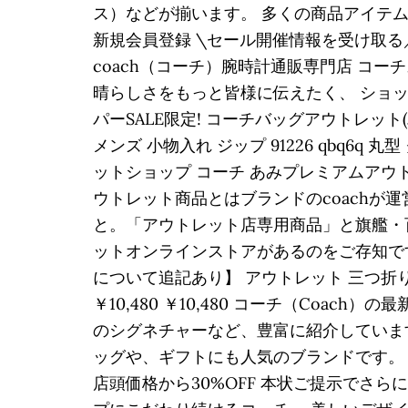
ス）などが揃います。 多くの商品アイテム数を
新規会員登録 \セール開催情報を受け取る／ 
coach（コーチ）腕時計通販専門店 コー
晴らしさをもっと皆様に伝えたく、 ショップ
パーSALE限定! コーチバッグアウトレッ
メンズ 小物入れ ジップ 91226 qbq6q 
ットショップ コーチ あみプレミアムアウトレット店. Your 
ウトレット商品とはブランドのcoach
と。「アウトレット店専用商品」と旗艦・
ットオンラインストアがあるのをご存知で
について追記あり】 アウトレット 三つ折り財布 シ
￥10,480 ￥10,480 コーチ（Co
のシグネチャーなど、豊富に紹介していま
ッグや、ギフトにも人気のブランドです。 Click 
店頭価格から30%OFF 本状ご提示でさら