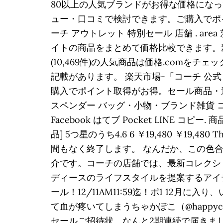
80以上の人気ブランドがお得な価格になって
ュー・口コミで検討できます。ご購入でポ
ーチ アウトレット 特別セール 店舗 . area 茨城;
イトの商品をまとめて価格比較できます。新
(10,469件)の人気商品は価格.com
記載があります。 楽天市場-「コーチ 公
購入でポイント取得がお得。セール商品・送
スペンダー バッグ・小物・ブランド雑貨 コーチf f5
Facebook はてブ Pocket LINE コ
品] 5つ星のうち4.6 6 ￥19,480 ￥19,480 T
間もなく終了します。 なんだか、この色合いが気に
介です。コーチの店舗では、最新コレクシ
ディースのライフスタイルを提案するアイテムを
ール！12/11AM11:59迄！ポ1 1
て血が疼いてしまうちゃかぽこ（@happyc
セールご招待状。なんと2期連続で届きまし