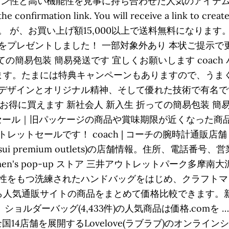
イン性と高い機能性を見事に持ち合わせた人気のアイテム
confirmation link. You will receive a link to
 が、お買い上げ額15,000以上で送料無料になります
ゼントしました！ 一部対象外あり 本状ご提示で更に10%
の簡易包装 簡易発送です 宜しくお願いします coach 
します。たまには特典キャンペーンもありますので、うま
デザインとオリジナル精神、そして優れた技術で有名です
バックもお得に買えます 新社会人 新入生 折っての簡易包装 簡
 アウトレットセール｜旧パッケージの商品や賞味期限が近くな
ットセールです！ coach | コーチの腕時計通販店舗
sui premium outlets)の店舗情報。住所、電話番号
s pop-up ストア 三井アウトレットパーク多摩南大沢店. All
性をもつ洗練されたハンドバッグをはじめ、クラフトマ
mなら人気通販サイトの商品をまとめて価格比較できます
ショルダーバッグ(4,433件)の人気商品は価格.comを … 
veは、全国14店舗を展開するLovelove(ラブラブ)のオ