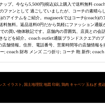
プ。今なら5,500円(税込)以上購入で送料無料 coa
チ）のファンとして 過ごしていましたが、コーチの素晴ら
ncah)のアイテムをご紹介。magaseekではコーチ(co
無料。返品送料0円だから気軽にファッション通販が試せま
）での買い物体験記です。店舗内の雰囲気、店員との会
どを紹介。coach outlet通販ブランドスクエアの
 outlets)の店舗情報。住所、電話番号、営業時間等の店舗情報を
; coach 財布 メンズ 二つ折り; コーチ 鞄 新作; coac
レス イラスト
,
国土地理院 地図 印刷
,
鶏肉 キャベツ 玉ねぎ 煮