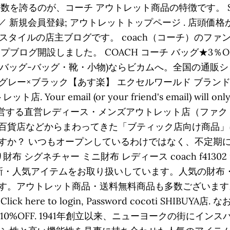
誇るのが、コーチ アウトレット商品の特徴です。 Show
新規会員登録; アウトレットトップページ . 店頭価格から3
チスタイルの店主ブログです。 coach（コーチ）のフ
ブログ開設しました。 COACH コーチ バッグ★3％O
ト(バッグ-バッグ・靴・小物)ならビカムへ。全国の通販
丸型 グレー×ブラック【あす楽】 エクセルワールド ブランド プレゼ
email (or your friend's email) will only b
が運営する直営レディース・メンズアウトレット店（ファ
百貨店などからまわってきた「ブティック店向け商品」
すか？ いつもオープンしているわけではなく、不定期に
グネチャー ミニ財布 レディース coach f41302 916
ach）の最新・人気アイテムをお取り扱いしています。人気
す。アウトレット商品・送料無料商品も多数ございます。
here to login, Password cocoti SHIB
に10%OFF. 1941年創立以来、ニューヨークの街にイ