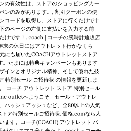
ンの有効性は、ストアのショッピングカー
ンのみがあります。, 割引クーポンの使
ンコードを取得し、ストアに行くだけで十
下のページの左側に支払いを入力する前
！. coach | コーチの腕時計通販店
。年末の休日にはアウトレット行かなくち
しの元にも届いたCOACHアウトレットストア
ます。たまには特典キャンペーンもあります
ザインとオリジナル精神、そして優れた技
 特別セール ご招待状 の情報を更新しま
コーチ アウトレット ストア 特別セール
ne outletへようこそ。セール・アウトレ
、ハッシュアッシュなど、全80以上の人気
ットストア特別セールご招待状. 価格.comなら人
。コーチ(COACH) アウトレット バ
クリスマス分も来たよ . coach - コーチ