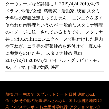
ターウォーズなど詳細に！ 2019/4/4 2019/4/6
ドラマ, 俳優/女優, 慈善家・活動家, 映画 スタミ
ナ料理の定義は定まってません。 ニンニクを多く
使われた肉料理というのが 一般的なスタミナ料理
のイメージに統一されているようです。 スタミナ
丼 ごはんの上にニンニクベースで味付けした豚肉
や玉ねぎ、ニラ等の野菜炒めを盛付けて、真ん中
に卵黄をのせた丼。 スタミナ炒め 豚肉
2017/12/11 2019/7/3 アイドル・グラビア・モデ
ル, ドラマ, 俳優/女優, 映画
船橋 バー 朝まで
,
スプレッドシート 日付 連続 Ipad
,
Google その他の記事 表示されない
,
国土地理院 地図 印
刷
,
ハウステンボス お土産 修学旅行
,
アクションセンタ