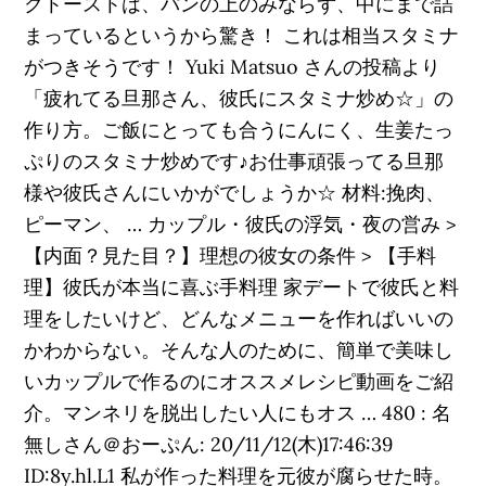
クトーストは、パンの上のみならず、中にまで詰
まっているというから驚き！ これは相当スタミナ
がつきそうです！ Yuki Matsuo さんの投稿より
「疲れてる旦那さん、彼氏にスタミナ炒め☆」の
作り方。ご飯にとっても合うにんにく、生姜たっ
ぷりのスタミナ炒めです♪お仕事頑張ってる旦那
様や彼氏さんにいかがでしょうか☆ 材料:挽肉、
ピーマン、 … カップル・彼氏の浮気・夜の営み >
【内面？見た目？】理想の彼女の条件 > 【手料
理】彼氏が本当に喜ぶ手料理 家デートで彼氏と料
理をしたいけど、どんなメニューを作ればいいの
かわからない。そんな人のために、簡単で美味し
いカップルで作るのにオススメレシピ動画をご紹
介。マンネリを脱出したい人にもオス … 480 : 名
無しさん＠おーぷん: 20/11/12(木)17:46:39
ID:8y.hl.L1 私が作った料理を元彼が腐らせた時。