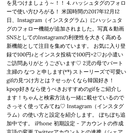
を見つけましょう～！！ 4. ハッシュタグのフォロ
ーで使い方ひろがる！ 米国時間の2017年12月12
日、Instagram（インスタグラム）にハッシュタ
グのフォロー機能が追加されました。写真＆動画
SNSとしてのInstagramの利便性を大きく高める
新機能として注目を集めています。 お気に入り登
録で100円♪とインスタ投稿で100円×2♡お小遣い
ご訪問ありがとうございます♡ 2児の母でパート
主婦の なつ と申します(*¨*) ストーリーズで可愛い
gifの見つけ方とは？せっかくなら韓国好き！
kpop好きなら使うべきおすすめのgifをご紹介し
ます！ちゃんと検索方法も一緒に載せているので
さっそく使ってみてね♡ Instagram（インスタグ
ラム）の使い方と設定を紹介します。 ぼちぼち追
加中です。 iPhone 初期設定 - アカウントの作成
言語の変更 Twitterアカウントとの連携（シェア