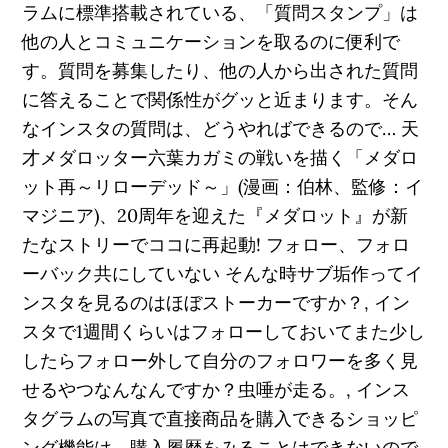
ラムに標準搭載されている、「質問スタンプ」は
他の人とコミュニケーションを取るのに便利で
す。質問を募集したり、他の人から出された質問
に答えることで関係性がグッと近まります。そん
なインスタの質問は、どうやればできるので… 天
才メダロッター六葉カガミの戦いを描く「メダロ
ット再～リローデッド～」(漫画：伯林、監修：イ
マジニア)、20周年を迎えた『メダロット』が新
たなストリーでココに再起動! フォロー、フォロ
ーバック共にしていない そんな時サブ垢作ってイ
ンスタを見るのはほぼストーカーですか？, イン
スタで1週間くらいはフォローしておいてまた少し
したらフォロー外して自分のフォロワーを多く見
せるやつなんなんですか？虫唾が走る。, インス
タグラムの写真で直接商品を購入できるショッピ
ング機能は、購入履歴をみることはできないので