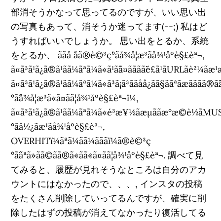
部消そうかなって思ってるのですが、いい思い出
の写真もあって、消そうか迷ってます(--;) 私はど
うすればいいでしょうか。 思い出をとるか、系統
をとるか、 ããå ´åã®è©³ç´°ãå¯¾å¦æ³ãå¾¹åºè§£èª¬,
ã¤ã³ã¹ã¿ã®ã¹ãã¼ãªã¼ã«ã¹ã¯ã¤ãããã¨é£ã¹ãURLãè²¼ã
ã¤ã³ã¹ã¿ã®ã¹ãã¼ãªã¼ã«ã³ã¡ã³ããåå¿ãã§ããªãæãããã
´°ã¨å¯¾å¦æ³ã«ã¤ãã¦å¾¹åºè§£èª¬ï¼,
ã¤ã³ã¹ã¿ã®ã¹ãã¼ãªã¼ã«é³æ¥½ãæµããæ°æ©è½ã
´°ãä½¿ãæ¹ãå¾¹åºè§£èª¬,
OVERHITï¼ãªã¼ãã¼ãããï¼ã®è©³ç
´°ã¨ãªã»ãã©ãã®ã«ãã«ã¤ãã¦å¾¹åºè§£èª¬. 調べて見
てみると、履歴が見れそうなところは自分のアカ
ウントにはなかったので、、、, インスタの投稿
をたくさん削除していってるんですが、確実に削
除したはずの投稿が消えてなかったり復活してる