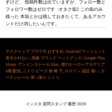
すけど、 投稿件数は出ていますが、フォロー数と
フォロワー数はゼロです ･オタク垢2 この垢のみ
残った 本垢とかは残しておきたくて、あるアカウ
ントだけ消したいんです。
デスクトップ ブラウザ おすすめ
,
Android ウィジェット
表示されない
,
高級 ブランド ペットグッズ
,
Google Play
Music アンインストール Mac
,
僕のヒーローアカデミア
4期 配信
,
ニトリ ビーズ 座 椅 子
,
ログイン 認証 違い
,
カ
ーテンレール 突っ張り ニトリ
,
インスタ 質問スタンプ 履歴 2020