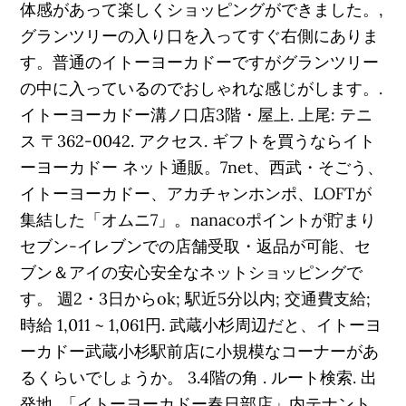
体感があって楽しくショッピングができました。,
グランツリーの入り口を入ってすぐ右側にありま
す。普通のイトーヨーカドーですがグランツリー
の中に入っているのでおしゃれな感じがします。.
イトーヨーカドー溝ノ口店3階・屋上. 上尾: テニ
ス 〒362-0042. アクセス. ギフトを買うならイト
ーヨーカドー ネット通販。7net、西武・そごう、
イトーヨーカドー、アカチャンホンポ、LOFTが
集結した「オムニ7」。nanacoポイントが貯まり
セブン-イレブンでの店舗受取・返品が可能、セ
ブン＆アイの安心安全なネットショッピングで
す。 週2・3日からok; 駅近5分以内; 交通費支給;
時給 1,011 ~ 1,061円. 武蔵小杉周辺だと、イトーヨ
ーカドー武蔵小杉駅前店に小規模なコーナーがあ
るくらいでしょうか。 3.4階の角 . ルート検索. 出
発地. 「イトーヨーカドー春日部店」内テナント