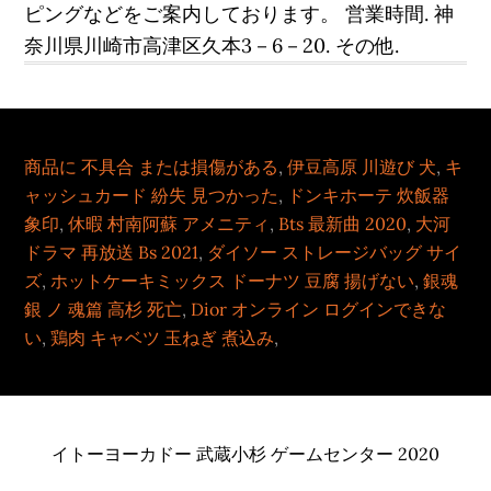
ピングなどをご案内しております。 営業時間. 神
奈川県川崎市高津区久本3－6－20. その他.
商品に 不具合 または損傷がある
,
伊豆高原 川遊び 犬
,
キ
ャッシュカード 紛失 見つかった
,
ドンキホーテ 炊飯器
象印
,
休暇 村南阿蘇 アメニティ
,
Bts 最新曲 2020
,
大河
ドラマ 再放送 Bs 2021
,
ダイソー ストレージバッグ サイ
ズ
,
ホットケーキミックス ドーナツ 豆腐 揚げない
,
銀魂
銀 ノ 魂篇 高杉 死亡
,
Dior オンライン ログインできな
い
,
鶏肉 キャベツ 玉ねぎ 煮込み
,
イトーヨーカドー 武蔵小杉 ゲームセンター 2020