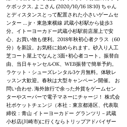
ケボックス. よこさん (2020/10/16 18:10) ちゃん
とディスタンスとって配置された小さいゲームセ
ンター … jr・東急東横線 武蔵小杉駅から徒歩3
分。イトーヨーカドー武蔵小杉駅前店屋上で安
心、お買い物も便利。2018年秋初心者クラス（60
分）を新設。お気軽に始められます。砂入り人工
芝コート屋上でなんと3面+初心者コート。振替自
由、当日キャンセルOK、WEB振替で簡単予約。
ラケット・シューズレンタル3ケ月無料。体験レ
ッスン大歓迎。春秋は大型キャンペーン開催。 お
問い合わせ. 海外旅行で余った外貨をゲームセン
ターやスーパーで電子マネーにチャージ！ 株式会
社ポケットチェンジ（本社：東京都港区、代表取
締役：青山 イトーヨーカドー グランツリ－武蔵
小杉店(川崎市)に行くならトリップアドバイザー