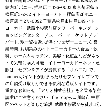
野市境南町2-2-20 イトーヨーカドー武蔵境店東
館内3f ポニー: 拝島店 〒196-0003 東京都昭島市
松原町3-2-12 イトーヨーカドー拝島店2f ポニー:
松戸店 〒271-0092 千葉県松戸市松戸1149 イトー
ヨーカドー武蔵小杉駅前店タワーパーキング . シ
ョッピングセンター / スーパーマーケット / デ
パート. 駅一覧検索. 提供：ウェザーニューズ. 営
業時間. お馴染みのイトーヨーカドーの食品・飲
料、ホーム＆キッチン、美容・化粧品などがネッ
トで気軽に購入可能！イトーヨーカドーネット通
販は、セブン＆アイが提供する「オムニ7」で、
nanacoポイントが貯まったりセブン‐イレブンで
の店舗受け取りができる便利な通販サイトです。
重要なお知らせ 「アリオ株式会社」を名乗る架空
請求にご注意ください ! file_copy. ... 川崎市 中原
区のペットと楽しむ施設. 武蔵小杉駅から徒歩3分.