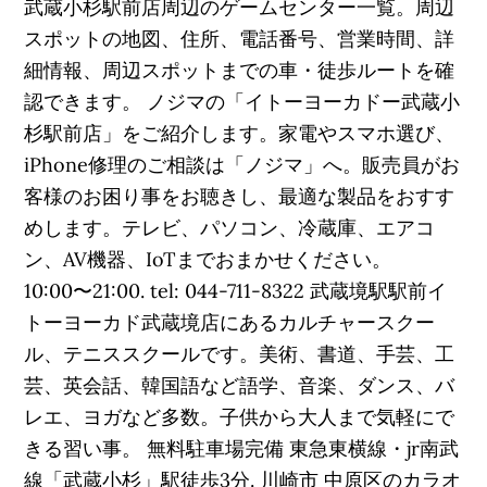
武蔵小杉駅前店周辺のゲームセンター一覧。周辺
スポットの地図、住所、電話番号、営業時間、詳
細情報、周辺スポットまでの車・徒歩ルートを確
認できます。 ノジマの「イトーヨーカドー武蔵小
杉駅前店」をご紹介します。家電やスマホ選び、
iPhone修理のご相談は「ノジマ」へ。販売員がお
客様のお困り事をお聴きし、最適な製品をおすす
めします。テレビ、パソコン、冷蔵庫、エアコ
ン、AV機器、IoTまでおまかせください。
10:00〜21:00. tel: 044-711-8322 武蔵境駅駅前イ
トーヨーカド武蔵境店にあるカルチャースクー
ル、テニススクールです。美術、書道、手芸、工
芸、英会話、韓国語など語学、音楽、ダンス、バ
レエ、ヨガなど多数。子供から大人まで気軽にで
きる習い事。 無料駐車場完備 東急東横線・jr南武
線「武蔵小杉」駅徒歩3分. 川崎市 中原区のカラオ