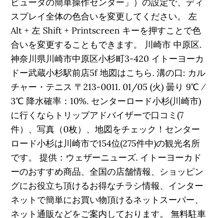
ピュータの簡単操作センター」）の設定で、ディ
スプレイ全体の色合いを変更してください。 左
Alt + 左 Shift + Printscreen キーを押すことで色
合いを変更することもできます。 川崎市 中原区.
神奈川県川崎市中原区小杉町3-420 イトーヨーカ
ドー武蔵小杉駅前店5f 地図はこちら. 溝の口: カル
チャー・テニス 〒213-0011. 01/05 (火) 曇り 9℃ ⁄
3℃ 降水確率：10%. センターロード小杉(川崎市)
に行くならトリップアドバイザーで口コミ(7
件）、写真（0枚）、地図をチェック！センター
ロード小杉は川崎市で154位(275件中)の観光名所
です。 提供：ウェザーニューズ. イトーヨーカド
ーのおすすめ商品、全国の店舗情報、ショッピン
グにお役立ち頂けるお得なチラシ情報、インター
ネットで簡単にお買い物頂けるネットスーパー、
ネット通販などをご案内しております。 無料駐車