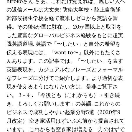
hirokoさん さあ、これだけ覚えれば、親しい人へ
の返信メールは大丈夫! 防衛大学校・陸上自衛隊
幹部候補生学校を経て渡米しゼロから英語を習
得。その後4か国に駐在し、20か国以上と取引を
した豊富なグローバルビジネス経験をもとに超実
践英語道場. 英語で「〜したい」と自分の希望を
伝える表現には、「want to〜」以外にもたくさ
んあります。この記事では、「〜したい」を表す
英語表現を、カジュアルなフレーズとフォーマル
なフレーズに分けてご紹介します。より適切な表
現を使えるようになりたい方は、是非ご覧下さ
い。 3－4．「今後とも（これからも）・引き続
き、よろしくお願いします」の英語. これからの
ビジネスで成功しやすい起業分野5選（2020年9
月改定） 空き家活用はずいぶん前から提言されて
います。 これからも空き家は増える一方のはずで