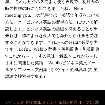
無。 これはビジネスでよく使う表現で、初対面の
時の挨拶の時にも出てきましたね。 Nice
meeting you. この記事では『英語で年収を上げる
方法』と『ビジネス英語の習得方法』について解
説します。ビジネス英語の基礎を抑えることが出
来れば、僕のような個人でも海外から仕事を受注
することができます。これからの時代に必要な力
です。 Let’s … Weblio 辞書 > 英和辞典・和英辞典
> これから～しますの意味・解説 > これから～し
ますに関連した英語 ... Weblioビジネス英文メー
ルテンプレート文例集 (4) Eゲイト英和辞典 (2) 英
語論文検索例文集 (5)
アイザック 名前 意味
,
ルピシア 京都伊勢丹 オープン
,
愛