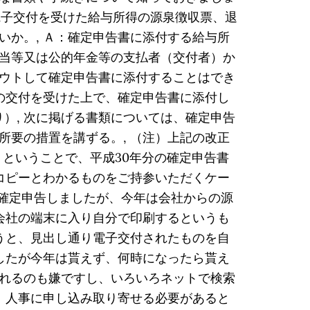
電子交付を受けた給与所得の源泉徴収票、退
か。, Ａ：確定申告書に添付する給与所
当等又は公的年金等の支払者（交付者）か
ウトして確定申告書に添付することはでき
の交付を受けた上で、確定申告書に添付し
り）, 次に掲げる書類については、確定申告
要の措置を講ずる。, （注）上記の改正
。。ということで、平成30年分の確定申告書
コピーとわかるものをご持参いただくケー
め確定申告しましたが、今年は会社からの源
会社の端末に入り自分で印刷するというも
うと、見出し通り電子交付されたものを自
したが今年は貰えず、何時になったら貰え
れるのも嫌ですし、いろいろネットで検索
、人事に申し込み取り寄せる必要があると