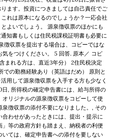
ております。投資につきましては自己責任でご
が、これは原本になるのでしょうか？一応会社
くとよいでしょう。 源泉徴収票のほかにも
定通知書もしくは住民税課税証明書も必要に
源泉徴収票を提出する場合は、コピーではな
つけください。 5 回答. 原本／ コピ
が含まれる方は、直近3年分） 2住民税決定
務所での勤務経験あり（英語はだめ） 原則と
を活用して源泉徴収票を入手する方も少なく
30日, 所得税の確定申告書には、給与所得の
、オリジナルの源泉徴収票をコピーして使
泉徴収票の添付不要になりました。, その
い合わせがあったときには、提出・提示に
画」等の政府方針も踏まえ、納税者の利便
ついては、確定申告書への添付を要しない