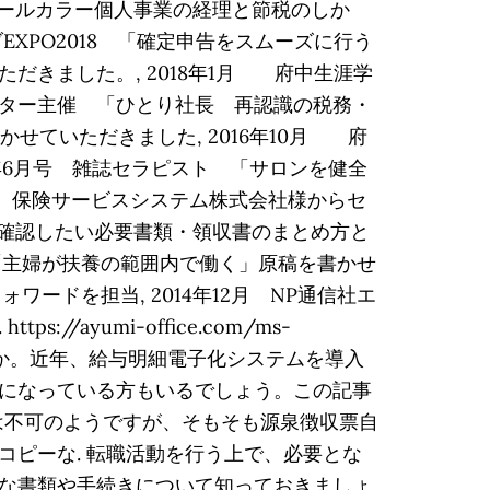
「オールカラー個人事業の経理と節税のしか
EXPO2018 「確定申告をスムーズに行う
ただきました。, 2018年1月 府中生涯学
ンター主催 「ひとり社長 再認識の税務・
せていただきました, 2016年10月 府
年6月号 雑誌セラピスト 「サロンを健全
3月 保険サービスシステム株式会社様からセ
でに確認したい必要書類・領収書のまとめ方と
 「主婦が扶養の範囲内で働く」原稿を書かせ
ードを担当, 2014年12月 NP通信社エ
yumi-office.com/ms-
のでしょうか。近年、給与明細電子化システムを導入
になっている方もいるでしょう。この記事
は不可のようですが、そもそも源泉徴収票自
ピーな. 転職活動を行う上で、必要とな
な書類や手続きについて知っておきましょ