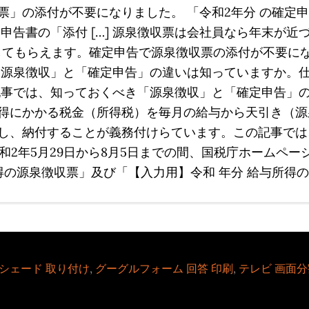
票」の添付が不要になりました。 「令和2年分 の確定
申告書の「添付 […] 源泉徴収票は会社員なら年末が
してもらえます。確定申告で源泉徴収票の添付が不要に
「源泉徴収」と「確定申告」の違いは知っていますか。
記事では、知っておくべき「源泉徴収」と「確定申告」の
得にかかる税金（所得税）を毎月の給与から天引き（源
し、納付することが義務付けらています。この記事では、
令和2年5月29日から8月5日までの間、国税庁ホームペ
得の源泉徴収票」及び「【入力用】令和 年分 給与所得の源
シェード 取り付け
,
グーグルフォーム 回答 印刷
,
テレビ 画面分