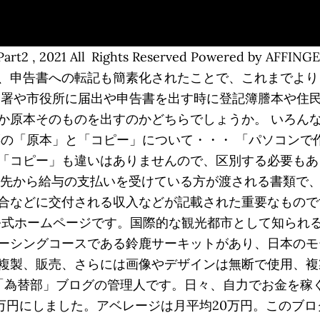
, 2021 All Rights Reserved Powered by A
、申告書への転記も簡素化されたことで、これまでよりも
務署や市役所に届出や申告書を出す時に登記簿謄本や住
か原本そのものを出すのかどちらでしょうか。 いろん
票の「原本」と「コピー」について・・・ 「パソコンで
「コピー」も違いはありませんので、区別する必要もあ
勤務先から給与の支払いを受けている方が渡される書類で
合などに交付される収入などが記載された重要なもので
の公式ホームページです。国際的な観光都市として知られ
ーシングコースである鈴鹿サーキットがあり、日本のモ
複製、販売、さらには画像やデザインは無断で使用、複
 「為替部」ブログの管理人です。日々、自力でお金を稼
00万円にしました。アベレージは月平均20万円。このブ