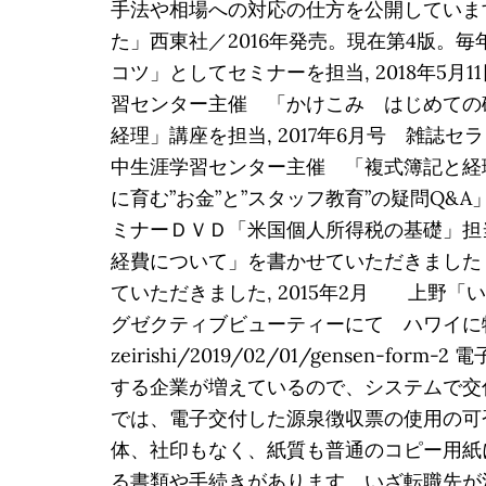
手法や相場への対応の仕方を公開しています。
た」西東社／2016年発売。現在第4版。毎
コツ」としてセミナーを担当, 2018年5
習センター主催 「かけこみ はじめての確
経理」講座を担当, 2017年6月号 雑誌
中生涯学習センター主催 「複式簿記と経理
に育む”お金”と”スタッフ教育”の疑問Q&
ミナーＤＶＤ「米国個人所得税の基礎」担当
経費について」を書かせていただきました（
ていただきました, 2015年2月 上野「
グゼクティブビューティーにて ハワイに物件を買っ
zeirishi/2019/02/01/gens
する企業が増えているので、システムで交
では、電子交付した源泉徴収票の使用の可
体、社印もなく、紙質も普通のコピー用紙
る書類や手続きがあります。いざ転職先が