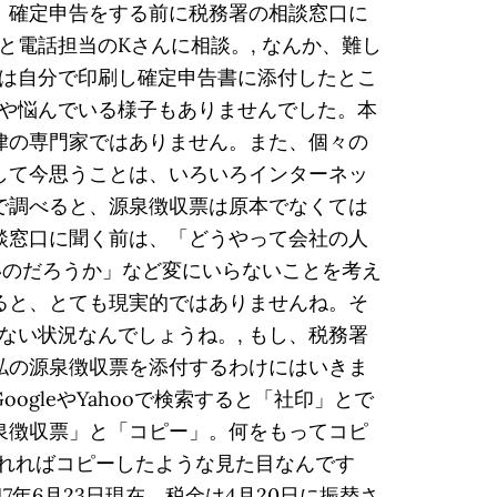
、確定申告をする前に税務署の相談窓口に
電話担当のKさんに相談。, なんか、難し
は自分で印刷し確定申告書に添付したとこ
や悩んでいる様子もありませんでした。本
律の専門家ではありません。また、個々の
して今思うことは、いろいろインターネッ
で調べると、源泉徴収票は原本でなくては
談窓口に聞く前は、「どうやって会社の人
いのだろうか」など変にいらないことを考え
ると、とても現実的ではありませんね。そ
い状況なんでしょうね。, もし、税務署
私の源泉徴収票を添付するわけにはいきま
gleやYahooで検索すると「社印」とで
泉徴収票」と「コピー」。何をもってコピ
われればコピーしたような見た目なんです
7年6月23日現在、税金は4月20日に振替さ