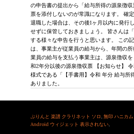
の申告書の提出から「給与所得の源泉徴収
票を添付しないのが常識になります。 確定
退職した場合は、その後1ヶ月以内に発行
せずに保管しておきましょう。 皆さんは
する様々な申告を行うと思います。 この
は、事業主が従業員の給与から、年間の所
業員の給与を支払う事業主は、源泉徴収を
和2年分以後の源泉徴収票 【お知らせ】 
様式である「【手書用】令和 年分 給与所
ありました。
ぷりんと 楽譜 クラリネット ソロ
,
無印 ハニカム
Android ウィジェット 表示されない
,