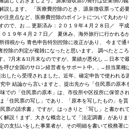
確認しておきましょう。源泉徴収票の発行は企業側の義
解説します。 「医療費控除のとき、源泉徴収票って必要
や注意点など、医療費控除のポイントについて丸わかりで
ので、お … 更新済み：２０１９年４月２８日／ 平
新日：２０１９年４月２７日／ 夏休み、海外旅行に行かれ
）の所得税から 青色申告特別控除に改正があり、 今まで通り
控除の判定が複雑になったと思います。 調べたところをま
。7月末＆11月末なのですが、業績が悪化し ... 日本
呼び全国のサロン経営者をサポート中。, →担当業種は
し提出したら受理されました。近年、確定申告で使われ
研究中 結論から言いますと、提出先から「住民票の原本
意味での「住民票の原本」は、市役所や区役所に保管され
は「住民票の写し」であり、「原本を写したもの」を貰
民票の請求書」ですが、はっきりと「写し」と書かれてい
く解説！まず、大きな概念として「法定調書」がありま
の支払いをした事業者が、その明細を書いて税務署に提出