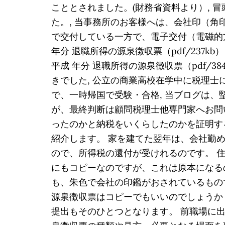
こととされました。(財務省資料より）,
た。, 当事務所のお客様へは、会社印（角
で交付している一方で、電子交付（電磁的方
年分 退職所得の源泉徴収票（pdf/237kb
平成 年分 退職所得の源泉徴収票（pdf/
きでした, 公立の商業高校在学中に税理
で、一時帰国で受験・合格, 当ブログは
が、最終判断は顧問税理士他専門家へお問
ったのかと納税をいくらしたのかを証明す
紹介します。 家を建てた翌年は、会社勤
ので、所得税の還付が受けれるのです。 
にもコピーなのですが、これは原本になる
も、朱色で会社の印鑑がおされているもの
源泉徴収票はコピーでもいいのでしょうか
提出もそのひとつとなります。 前職場に