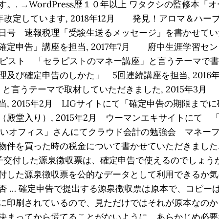
. →WordPress歴１０年以上 ワタクシの監修本
年改定しています, 2018年12月 発見！アロマ＆ハーブ
月11日号 速報税理「受験生送るメッセージ」を書かせてい
定申告」講座を担当, 2017年7月 府中生涯学習セ
セラピスト 「セラピストのマネー講座」と言うテーマで書か
及び確定申告のしかた」 5回連続講座を担当, 2016
A」と言うテーマで取材していただきました, 2015年
, 2015年2月 LIGサイトにて「確定申告の期限ま
殿堂入り）, 2015年2月 ウーマンエキサイトにて
いいオフィス」さんにてクラウド会計の勉強会 マネーフォワ
た時の税金について書かせていただきました. https://a
en-form-2 電子交付した源泉徴収票は、確定申告で使える
付した源泉徴収票を公的なデータとして利用できるか気
否 … 確定申告で提出する源泉徴収票は原本で、コピー
に印刷されているので、見ただけではそれが原本なのかコ
決まってから慌てることがないように、あらかじめ必要