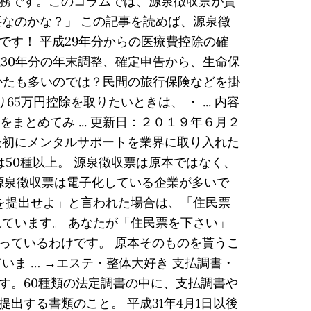
務です。このコラムでは、源泉徴収票が貰
なのかな？」 この記事を読めば、源泉徴
す！ 平成29年分からの医療費控除の確
成30年分の年末調整、確定申告から、生命保
るかたも多いのでは？民間の旅行保険などを掛
65万円控除を取りたいときは、 ・ ... 内容
とめてみ ... 更新日：２０１９年６月２
で最初にメンタルサポートを業界に取り入れた
50種以上。 源泉徴収票は原本ではなく、
る源泉徴収票は電子化している企業が多いで
を提出せよ」と言われた場合は、「住民票
ています。 あなたが「住民票を下さい」
っているわけです。 原本そのものを貰うこ
ま … →エステ・整体大好き 支払調書・
す。60種類の法定調書の中に、支払調書や
する書類のこと。 平成31年4月1日以後