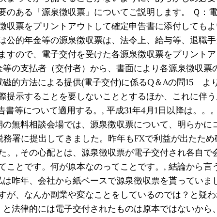
要のある「源泉徴収票」についてご説明します。 Ｑ：
徴収票をプリントアウトして確定申告書に添付してもよい
は公的年金等の源泉徴収票は、法令上、給与等、退職手
ますので、電子交付を受けた各源泉徴収票をプリントア
年金等の支払者（交付者）から、書面により各源泉徴収票
磁的方法による提供(電子交付)に係るQ＆Aの問15 よ
際提示することを要しないこととするほか、これに伴う所
告書等について適用する。, 平成31年4月1日以降は。
時期の無料相談会場では、源泉徴収票について、明らかに
、税務署に提出してきました。昨年もFXで利益が出たた
た。, その心配とは、源泉徴収票が電子交付され各自で
てことです。何が原本なのってことです。, 結論から言
 私は昨年、会社から紙ベースで源泉徴収票を貰っていま
すが、なんか副業や変なことをしているのでは？と疑わ
いくと法律的には電子交付されたものは原本ではないから