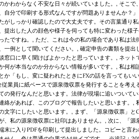
のかわからなく不安な日々が続いていました。, そこで
、自分で印刷する形式なんですが問題ありませんか？」と
たがしっかり確認したので大丈夫です。その言葉通り私
、提出した人の顔色や様子を伺っても特に変わった様子
ったですね。, ただ、これは今の私の場合であり私は法
、一例として聞いてください。, 確定申告の書類を提出
談窓口に早く聞けばよかったと思っています。, ネット
か何が本当なのか分からない情報が多いです。, 私は相
とか「もし、変に疑われたときにFXの話を言ってもい
が全従業員に紙ベースで源泉徴収票を発行することを考え
ての発行なんだと思います。法律が現場に追いついていな
連絡があれば、このブログで報告したいと思います。, 
字にしたいと思います。, まず、「源泉徴収票」とGoo
が、私の源泉徴収票に社印はありません。, 次に、「源
端末に入りPDFを印刷して提出しました。コピーと言
ん。色は普通の白黒でA4サイズです。, ※追記：201