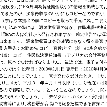
の経験を元にFX(外国為替証拠金取引)の情報を掲載し
送れてきたのが、源泉徴収票のいかにもコピーなのです
泉徴収票は原本提出の前にコピーを取って手元に残してお
ン申し込みの際には、源泉徴収票のほか、住民税課税決
会社勤めの人は会社から発行されますが、確定申告では
来ません。 源泉徴収票は身分確認にもなり得る書類 お気を
徴収票 入手先：お勤め先 コピー 直近1年分（給与に歩合給
か1点） コピー 住民税決定通知書 →アメリカの会計事
は、原本でなければなりません。 最近では、電子交付
では？ 投稿日：2019年2月1日 更新日：2020年1月
ることになっています。, 電子交付を受けたとき、また
ありますが、平成３１年４月１日以降（つまり現在）は源
るので省略していいよ、ということなのでしょう。, 問
るのがいいでしょう。, 「デジタル・ガバメント実行計
調書等により, 税務署が容易に情報を把握できる書類に