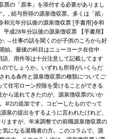
徴収票の「原本」を添付する必要がありまし
。, 給与所得の源泉徴収票。多くは「紙」
和元年分以後の源泉徴収票 [手書用]令和
kb） 平成28年分以後の源泉徴収票 【手書用】
のか. →仕事の話を聞くのが子供のころから好
強開始。最後の科目はニューヨーク在住中
用語、用件等は十分注意して記載してます
うのでしょうか。いずれも所得がいくらだ
される条件と源泉徴収票の種類についてご
って住宅ローン控除を受けることができる
社から送れてきたのが、源泉徴収票のいか
。#2の追加です。コピーしたものでって
職源泉の提出をするように言われたけれど、
なりますが、年末調整での前職源泉徴収票の
」と気になる退職者の方。このコラムで、源