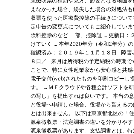
泉徴収票の種類や見方、必要となる場面を
えなかった場合、紛失した場合の対処法も
収票を使った医療費控除の手続きについて
定申告の変更点についてもご紹介しています
険料控除のなど 一部、控除証 ... 更
けていく ... 本年2020年分（令和2年分
確認済み：２０１９年１１月１８日 障害者
８日／ 来月は所得税の予定納税の時期です
ことで、特に女性起業家から安心感と共感を
電子交付(web)されたものを印刷コピー
す。 →ＭＦクラウドや各種会計ソフトを
の写し」を提出すれば良いです。 本当の
と役場へ申請した場合、役場から貰えるの
とは出来ません。 以下は東京都北区の「住
源泉徴収票・法定調書の違いを分かりやす
源泉徴収票があります。支払調書とは、特定