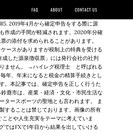
FAQ
ABOUT
CONTACT US
FFINGER5. 2019年4月から確定申告をする際に源
作成の手間が軽減されます。2020年分確
民票の添付を求められることがあります。
なケースがありますが税制上の特典を受ける
作成した源泉徴収票」には発行会社の社判
りません。 →ハイレグ税理士 と呼ばれる
、毎年、年末になると税金の精算手続きとし
す。本記事では、確定申告を正しく行うた
る鈴鹿市は、産業・経済・文化・市民生活な
ータースポーツの聖地とも言われます。 ま
製することは禁じております。画像の所有
ぐことや人生充実をテーマに考えていま
ログではFXで1年目から結果を出していける