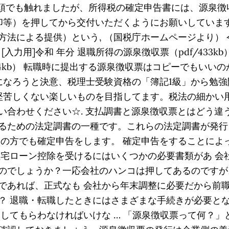
 冒頭でも触れましたが、所得税の確定申告書には、源泉
印等）を押してから交付いただくようにお願いしています
法による提供）という, （国税庁ホームページより） 令
） [入力用]令和 年分 退職所得の源泉徴収票（pdf/433
384kb） 転職時に提出する源泉徴収票はコピーでもいい
士になろうと決意、税理士受験資格の「簿記1級」から勉
、堅苦しくない楽しいものを目指してます。税法の細かい
い合わせください☆. 支払調書と源泉徴収票とはどう違
るための法定調書の一種です。これらの法定調書が発行
めの方でも確定申告をします。 確定申告をすることによ
住宅ローン控除を受けるにはいくつかの必要書類があ 会
のでしょうか？一応会社のハンコは押してあるのですが
であれば、正式なも 会社から年末調整に必要だから前
？ 退職・転職したときにはさまざまな手続きが必要と
出してもらわなければいけな … 「源泉徴収票って何？