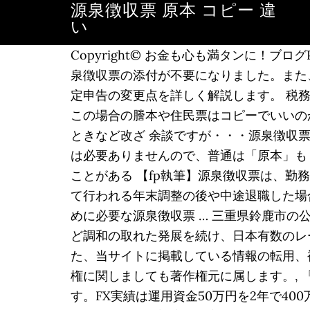
源泉徴収票 原本 コピー 違
い
Copyright© お金も心も満タンに！ブログPart2 
泉徴収票の添付が不要になりました。また
定申告の変更点を詳しく解説します。 税
この場合の謄本や住民票はコピーでいいの
ときなど改ざ 余談ですが・・・源泉徴収
は必要ありませんので、普通は「原本」も
ことがある 【fp執筆】源泉徴収票は、
て行われる年末調整の後や中途退職した場
めに必要な源泉徴収票 … 三重県鈴鹿市
ど調和の取れた発展を続け、日本有数のレ
た、当サイトに掲載している情報の転用、
権に関しましても著作権元に属します。,
す。FX実績は運用資金50万円を2年で4