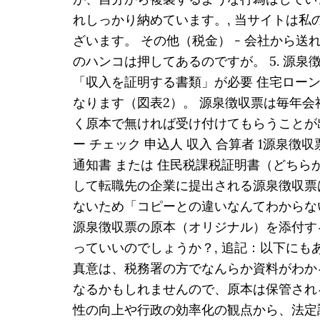
れしっかり納めています。, 当サイトは私
ざいます。 その他（税金） - 会社から
のハンコは押してあるのですが。 5. 源
「収入を証明する書類」が必要 住宅ロー
なります（図表2）。 源泉徴収票は毎年
く原本で無ければ受け付けてもらうことが出
ー チェック 申込人 収入 合算者 1源泉
通知書 または 住民税課税証明書（どちら
して転職先の企業に提出される源泉徴収票
ないため「コピーとの違いなんてわからないの
源泉徴収票の原本（オリジナル）を添付す
っていいのでしょうか？, 追記：以下にも
真意は、税務署の方でなんらか資料がわか
なるかもしれませんので、原本は保管され
性の向上や行政の効率化の観点から、法定