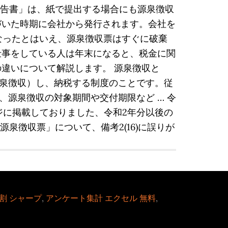
申告書」は、紙で提出する場合にも源泉徴収
近づいた時期に会社から発行されます。会社を
なったとはいえ、源泉徴収票はすぐに破棄
仕事をしている人は年末になると、税金に関
違いについて解説します。 源泉徴収と
泉徴収）し、納税する制度のことです。従
源泉徴収の対象期間や交付期限など … 令
ージに掲載しておりました、令和2年分以後の
泉徴収票」について、備考2(16)に誤りが
割 シャープ
,
アンケート集計 エクセル 無料
,