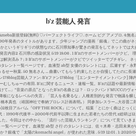
b'z 芸能人 発言
ブログ Ameba新規登録(無料) ♡パーフェクトライフ♡. ホーム ピグ アメブロ.
』という1990年発表のタイトルがあります。少年ジャンプの漫画「銀魂」でこの曲が
うかというギリギリの状態なのに石川県知事が驚きの発言をしてネットでは大
内容2 石川県の感染状況 5/19 18:06 . 1 B’zのサポートメンバーがクビ
決済み？; 3 B’zのサポートメンバーがクビでツイッターでブチギレ。 ネッ
 女優のタレント一覧ページです。血液型 ab型 女優のタレントには、広瀬すず・
↑うるせー秋葉. 50 無名さん ... 曲書いてもらう約束したとか自慢してた
B’zファン178blog芸能人ファン: B’zファン178blog「[エンターテイメント
ぃーむしちゅーの有田. B'zに関するニュース・速報一覧。B'zの話題や最新
れて衝撃を受けて…」“音楽の原点”となったB’zの名曲とは？ - ロックバンドMUC
 「即降板になるレベルの失言」「芸人を名乗るな」人種差別的な発言で物議を醸した芸能
橋本真也 （靖国神社で奉納プロレス計画表明｡） 同参加レスラー…大谷晋二郎､大
)2枚目アルバム『OFF THE ROCK』について。稲葉「とにかく曲はとっくに
本人志. ※z世代：1990年代後半～2000年代前半以降に生まれた若者たちの世代 z
ました。今回はその中から、「流行った芸能人ランキング」について見ていきま
行 のタレント一覧ページです。血液型 ab型 さ行 のタレントには、佐々木希・志田
のkomachi angel」が使われた意味 . 5/19 12:01 . 1: 2020/04/22(