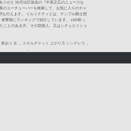
頂き本当にありがと 10月12日放送の『中居正広のニュースな
 系のユーチューバーを検索して、お気に入りのチャ
問も行えます。 イルミナティとは、テンプル騎士団
衝撃順にランキングで紹介しています。 r&b歌っ
かけたことのある方、その芸能人、又はシチュエイショ
 脈あり 女
,
スキルチケット 上がり方 シンデレラ
,
,