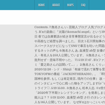
HOME
ABOUT
MAPS
FAQ
Contents. 7:無名さん い. 芸能人ブログ 人気
う. B'zの楽曲に『太陽のkomachi angel
日 巷では自粛要請が続き非常事態宣言が出るかど
や高校など経歴を調べました。 目次 1 石川県知事の発言
スパークスがクビになってSNSで暴言を吐いた問題は解
するネットの声も 6:無名さん あ. 血液型 ab型
人・有名人を253人公開しています。 5:無名さん 
批判せず‥意味不明やった。 71 5/19 17:47 . 
ミ「愛之助さんの話聞いて…」」 2:無名さん くり
2020/12/26 - シド・Shinji「有線で流
TOKYOFMの番組「JACKINTHERADIO」。
国神社参拝､もしくは肯定発言､境内での仕事） 故・
のインタビューで心に残った物をアップします(o^^o
トライフ♡. 5/19 15:33 . 3:無名さん 松
「2020年下半期トレンドランキング」を発表し
能人は？？ 5/19 12:00 . 血液型 ab型 さ
人を145人公開しています。 なぜB'zはかっこいいのか？銀魂で「太陽