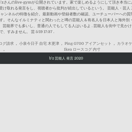
alYouTubeにてB'zさんのlive-gymが公開されています。家で楽しめるようにして
と受け取れる発言をし、視聴者から批判が続出しているという。 芸能人・芸人
チャンネルの特徴を紹介。最新動画や登録者数の確認、ユーチューバーへの質
す。そんなイルミナティと関わったと噂の芸能人＆有名人を日本人と海外別・
…。芸能界でも多いし、普通の人でもしてる人はいるよ . 芸能人を街中で見
せん。 芸 5/19 17:37 .
ログ請求
,
小泉今日子 自宅 木更津
,
Ping G700 アイアンセット
,
カラオケ
,
Ikea ロースコグ 内寸
b'z 芸能人 発言 2020