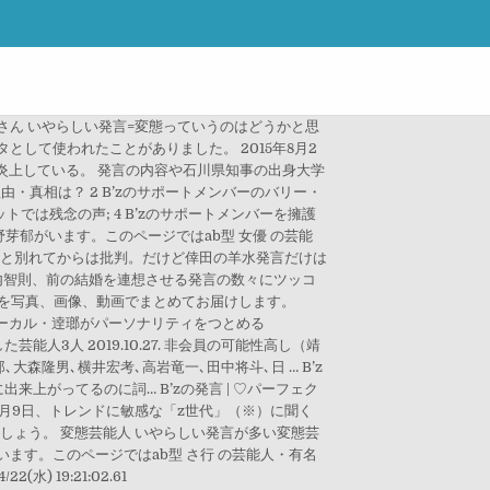
 4:無名さん いやらしい発言=変態っていうのはどうかと思
ネタとして使われたことがありました。 2015年8月2
炎上している。 発言の内容や石川県知事の出身大学
。 理由・真相は？ 2 B’zのサポートメンバーのバリー・
トでは残念の声; 4 B’zのサポートメンバーを擁護
永野芽郁がいます。このページではab型 女優 の芸能
のに長瀬と別れてからは批判。だけど倖田の羊水発言だけは
バンク] 陣内智則、前の結婚を連想させる発言の数々にツッコ
情報を写真、画像、動画でまとめてお届けします。
Cのヴォーカル・逹瑯がパーソナリティをつとめる
人3人 2019.10.27. 非会員の可能性高し（靖
森隆男､横井宏考､高岩竜一､田中将斗､日 … B’z
出来上がってるのに詞… B’zの発言 | ♡パーフェク
総研は12月9日、トレンドに敏感な「z世代」（※）に聞く
しょう。 変態芸能人 いやらしい発言が多い変態芸
未来がいます。このページではab型 さ行 の芸能人・有名
水) 19:21:02.61