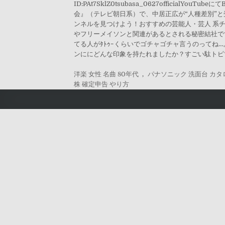
ID:PAt7SklZ0tsubasa_0627offici
会』（テレビ朝日系）で、中居正広が“人種差別”
ンネルを見つけよう！おすすめの芸能人・芸人 系
やフリーメイソンと関連があるとされる秘密結社で
てる人がﾀﾄｩｰくらいでゴチャゴチャ言うのってね
ンににどんな印象を持たれましたか？すごい駄トピで、すみま
洋楽 女性 名曲 80年代
,
パナソニック 洗面台 カタ
株 確定申告 やり方